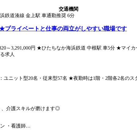
交通機関
浜鉄道湊線 金上駅 車通勤推奨 6分
★プライベートと仕事の両立がしやすい職場です
2,693,820～3,291,000円 ★ひたちなか海浜鉄道 中根駅 車5
ける求人
ユニット型20名・従来型57名 ★夜勤時は1階・2階各2名の
く、介護スキルが磨けます◎
ン ・看護師…