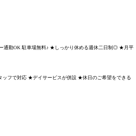
分 ★マイカー通勤OK 駐車場無料♪ ★しっかり休める週休二日制◎ ★月平
スタッフで対応 ★デイサービスが併設 ★休日のご希望をできる