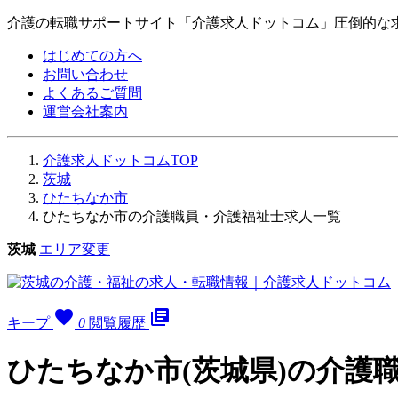
介護の転職サポートサイト「介護求人ドットコム」圧倒的な
はじめての方へ
お問い合わせ
よくあるご質問
運営会社案内
介護求人ドットコムTOP
茨城
ひたちなか市
ひたちなか市の介護職員・介護福祉士求人一覧
茨城
エリア変更
favorite
library_books
キープ
0
閲覧履歴
ひたちなか市(茨城県)の介護