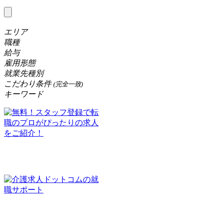
エリア
職種
給与
雇用形態
就業先種別
こだわり条件
(完全一致)
キーワード