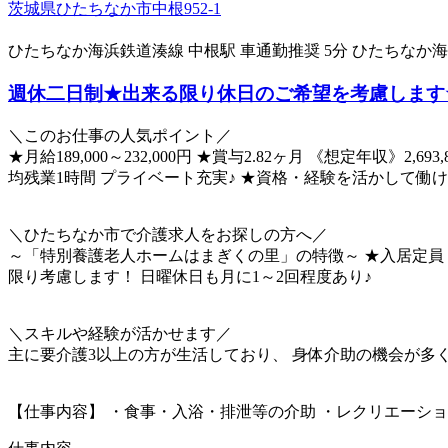
茨城県ひたちなか市中根952-1
ひたちなか海浜鉄道湊線 中根駅 車通勤推奨 5分
ひたちなか海
週休二日制★出来る限り休日のご希望を考慮します
＼このお仕事の人気ポイント／
★月給189,000～232,000円 ★賞与2.82ヶ月 《想定年収》
均残業1時間 プライベート充実♪ ★資格・経験を活かして働
＼ひたちなか市で介護求人をお探しの方へ／
～「特別養護老人ホームはまぎくの里」の特徴～ ★入居定員：
限り考慮します！ 日曜休日も月に1～2回程度あり♪
＼スキルや経験が活かせます／
主に要介護3以上の方が生活しており、 身体介助の機会が多
【仕事内容】 ・食事・入浴・排泄等の介助 ・レクリエーショ