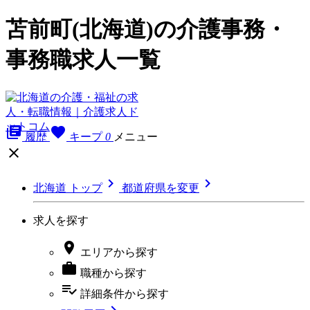
苫前町(北海道)の介護事務・
事務職求人一覧
library_books
favorite
履歴
キープ
0
メニュー



北海道 トップ
都道府県を変更
求人を探す

エリア
から探す

職種
から探す
playlist_add_check
詳細条件
から探す
