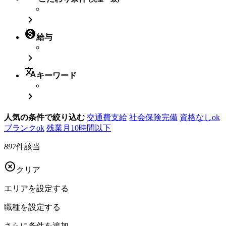


給与

translate
キーワード

人気の条件で絞り込む
交通費支給
社会保険完備
資格なしok
ブランクok
残業月10時間以下
897
件該当

クリア
エリアを
設定する
職種を
設定する
さらに
条件を追加