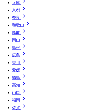

兵庫

京都

奈良

和歌山

鳥取

岡山

島根

広島

香川

愛媛

徳島

高知

山口

福岡

佐賀