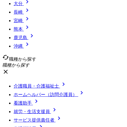

大分

長崎

宮崎

熊本

鹿児島

沖縄
cached
職種から探す
職種から探す
close

介護職員・介護福祉士

ホームヘルパー（訪問介護員）

看護助手

就労・生活支援員

サービス提供責任者
