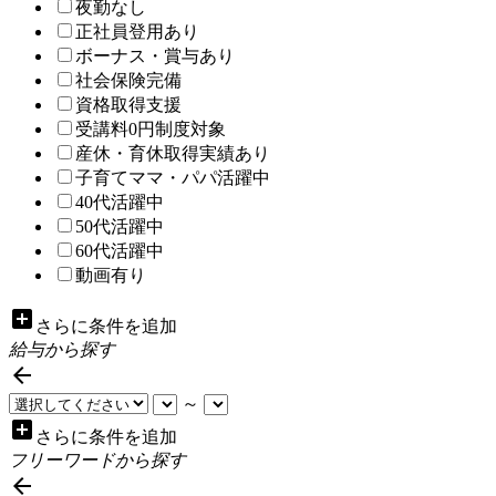
夜勤なし
正社員登用あり
ボーナス・賞与あり
社会保険完備
資格取得支援
受講料0円制度対象
産休・育休取得実績あり
子育てママ・パパ活躍中
40代活躍中
50代活躍中
60代活躍中
動画有り
add_box
さらに条件を追加
給与から探す

～
add_box
さらに条件を追加
フリーワードから探す
