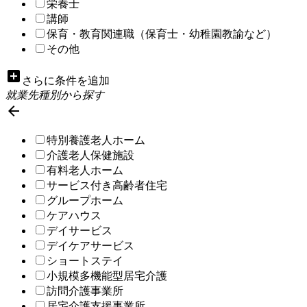
栄養士
講師
保育・教育関連職（保育士・幼稚園教諭など）
その他
add_box
さらに条件を追加
就業先種別から探す

特別養護老人ホーム
介護老人保健施設
有料老人ホーム
サービス付き高齢者住宅
グループホーム
ケアハウス
デイサービス
デイケアサービス
ショートステイ
小規模多機能型居宅介護
訪問介護事業所
居宅介護支援事業所