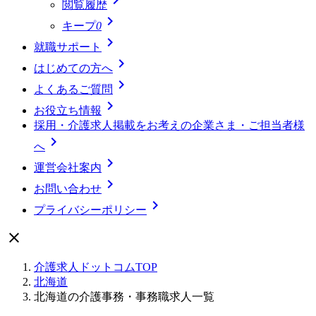
閲覧履歴

キープ
0

就職サポート

はじめての方へ

よくあるご質問

お役立ち情報
採用・介護求人掲載をお考えの企業さま・ご担当者様

へ

運営会社案内

お問い合わせ

プライバシーポリシー

介護求人ドットコムTOP
北海道
北海道の介護事務・事務職求人一覧