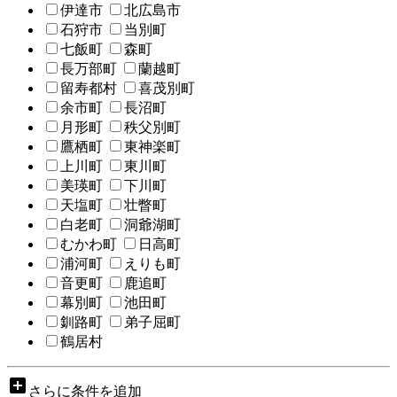
伊達市
北広島市
石狩市
当別町
七飯町
森町
長万部町
蘭越町
留寿都村
喜茂別町
余市町
長沼町
月形町
秩父別町
鷹栖町
東神楽町
上川町
東川町
美瑛町
下川町
天塩町
壮瞥町
白老町
洞爺湖町
むかわ町
日高町
浦河町
えりも町
音更町
鹿追町
幕別町
池田町
釧路町
弟子屈町
鶴居村
add_box
さらに条件を追加