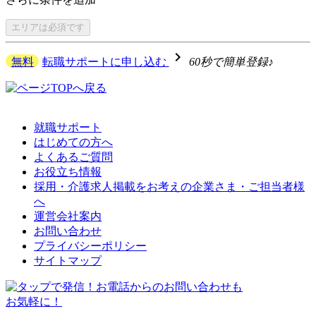
エリアは
必須です
navigate_next
無料
転職サポートに申し込む
60秒で簡単登録♪
就職サポート
はじめての方へ
よくあるご質問
お役立ち情報
採用・介護求人掲載をお考えの企業さま・ご担当者様
へ
運営会社案内
お問い合わせ
プライバシーポリシー
サイトマップ