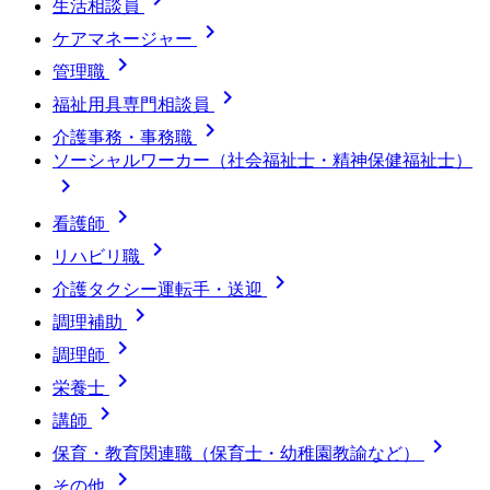
生活相談員

ケアマネージャー

管理職

福祉用具専門相談員

介護事務・事務職
ソーシャルワーカー（社会福祉士・精神保健福祉士）


看護師

リハビリ職

介護タクシー運転手・送迎

調理補助

調理師

栄養士

講師

保育・教育関連職（保育士・幼稚園教諭など）

その他