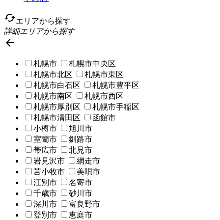
cached
エリアから探す
詳細エリアから探す

札幌市
札幌市中央区
札幌市北区
札幌市東区
札幌市白石区
札幌市豊平区
札幌市南区
札幌市西区
札幌市厚別区
札幌市手稲区
札幌市清田区
函館市
小樽市
旭川市
室蘭市
釧路市
帯広市
北見市
岩見沢市
網走市
苫小牧市
美唄市
江別市
名寄市
千歳市
砂川市
深川市
富良野市
登別市
恵庭市