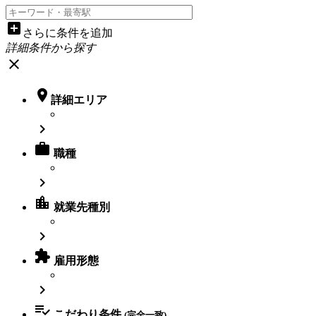
add_box
さらに条件を追加
詳細条件から探す
close

詳細エリア


職種

location_city
就業先種別


雇用形態


こだわり条件
(完全一致)