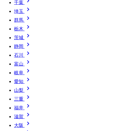

千葉

埼玉

群馬

栃木

茨城

静岡

石川

富山

岐阜

愛知

山梨

三重

福井

滋賀

大阪