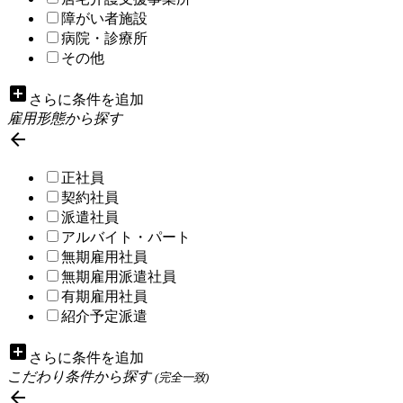
障がい者施設
病院・診療所
その他
add_box
さらに条件を追加
雇用形態から探す

正社員
契約社員
派遣社員
アルバイト・パート
無期雇用社員
無期雇用派遣社員
有期雇用社員
紹介予定派遣
add_box
さらに条件を追加
こだわり条件から探す
(完全一致)
