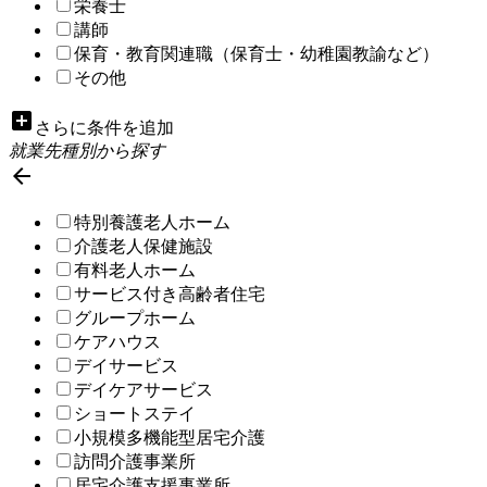
栄養士
講師
保育・教育関連職（保育士・幼稚園教諭など）
その他
add_box
さらに条件を追加
就業先種別から探す

特別養護老人ホーム
介護老人保健施設
有料老人ホーム
サービス付き高齢者住宅
グループホーム
ケアハウス
デイサービス
デイケアサービス
ショートステイ
小規模多機能型居宅介護
訪問介護事業所
居宅介護支援事業所