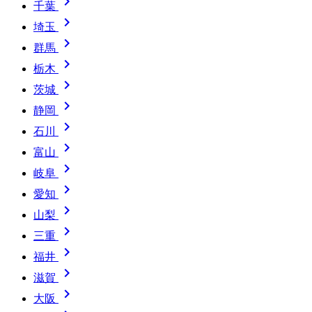

千葉

埼玉

群馬

栃木

茨城

静岡

石川

富山

岐阜

愛知

山梨

三重

福井

滋賀

大阪