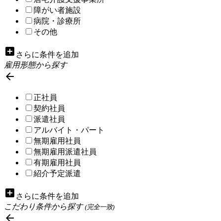
障がい者施設
病院・診療所
その他
add_box
さらに条件を追加
雇用形態から探す

正社員
契約社員
派遣社員
アルバイト・パート
無期雇用社員
無期雇用派遣社員
有期雇用社員
紹介予定派遣
add_box
さらに条件を追加
こだわり条件から探す
(完全一致)
