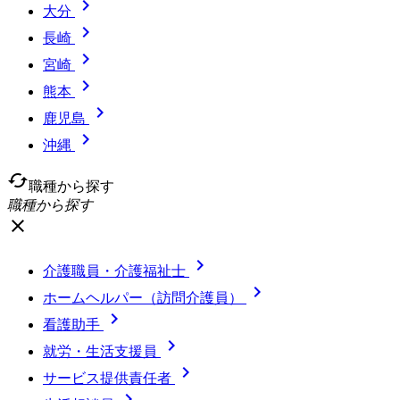

大分

長崎

宮崎

熊本

鹿児島

沖縄
cached
職種から探す
職種から探す
close

介護職員・介護福祉士

ホームヘルパー（訪問介護員）

看護助手

就労・生活支援員

サービス提供責任者
