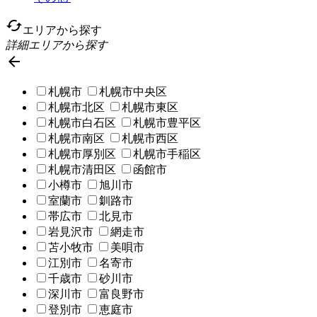
cached
エリアから探す
詳細エリアから探す

札幌市
札幌市中央区
札幌市北区
札幌市東区
札幌市白石区
札幌市豊平区
札幌市南区
札幌市西区
札幌市厚別区
札幌市手稲区
札幌市清田区
函館市
小樽市
旭川市
室蘭市
釧路市
帯広市
北見市
岩見沢市
網走市
苫小牧市
美唄市
江別市
名寄市
千歳市
砂川市
深川市
富良野市
登別市
恵庭市