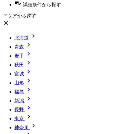
playlist_add_check
詳細条件
から探す
エリアから探す
close

北海道

青森

岩手

秋田

宮城

山形

福島

新潟

長野

東京

神奈川