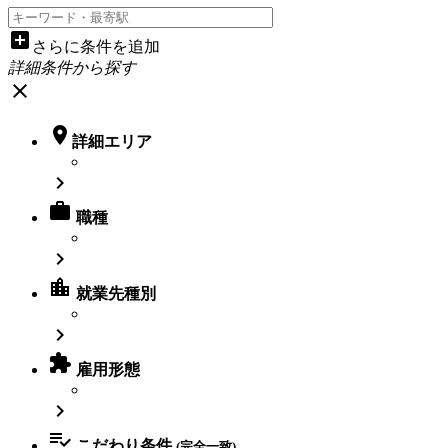
add_box
さらに条件を追加
詳細条件から探す
close

詳細エリア


職種

location_city
就業先種別


雇用形態


こだわり条件
(完全一致)