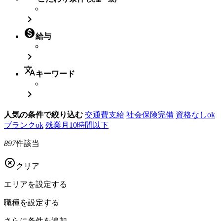


給与

translate
キーワード

人気の条件で絞り込む
交通費支給
社会保険完備
資格なしok
ブランクok
残業月10時間以下
897
件該当

クリア
エリアを
設定する
職種を
設定する
さらに
条件を追加