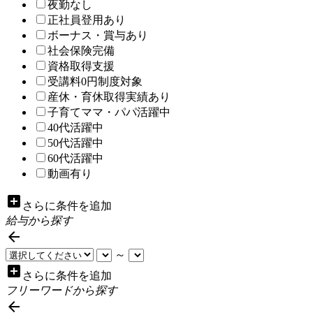
夜勤なし
正社員登用あり
ボーナス・賞与あり
社会保険完備
資格取得支援
受講料0円制度対象
産休・育休取得実績あり
子育てママ・パパ活躍中
40代活躍中
50代活躍中
60代活躍中
動画有り
add_box
さらに条件を追加
給与から探す

～
add_box
さらに条件を追加
フリーワードから探す
