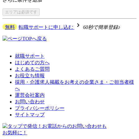
エリアは
必須です
navigate_next
無料
転職サポートに申し込む
60秒で簡単登録♪
就職サポート
はじめての方へ
よくあるご質問
お役立ち情報
採用・介護求人掲載をお考えの企業さま・ご担当者様
へ
運営会社案内
お問い合わせ
プライバシーポリシー
サイトマップ