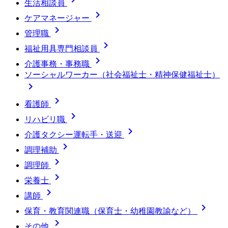
生活相談員

ケアマネージャー

管理職

福祉用具専門相談員

介護事務・事務職
ソーシャルワーカー（社会福祉士・精神保健福祉士）


看護師

リハビリ職

介護タクシー運転手・送迎

調理補助

調理師

栄養士

講師

保育・教育関連職（保育士・幼稚園教諭など）

その他