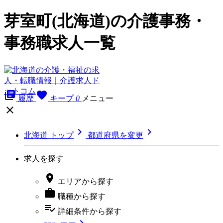
芽室町(北海道)の介護事務・
事務職求人一覧
library_books
favorite
履歴
キープ
0
メニュー



北海道 トップ
都道府県を変更
求人を探す

エリア
から探す

職種
から探す
playlist_add_check
詳細条件
から探す
