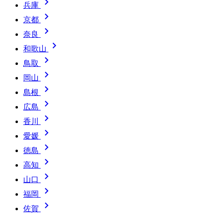

兵庫

京都

奈良

和歌山

鳥取

岡山

島根

広島

香川

愛媛

徳島

高知

山口

福岡

佐賀