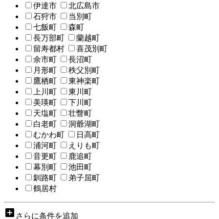
伊達市
北広島市
石狩市
当別町
七飯町
森町
長万部町
蘭越町
留寿都村
喜茂別町
余市町
長沼町
月形町
秩父別町
鷹栖町
東神楽町
上川町
東川町
美瑛町
下川町
天塩町
壮瞥町
白老町
洞爺湖町
むかわ町
日高町
浦河町
えりも町
音更町
鹿追町
幕別町
池田町
釧路町
弟子屈町
鶴居村
add_box
さらに条件を追加