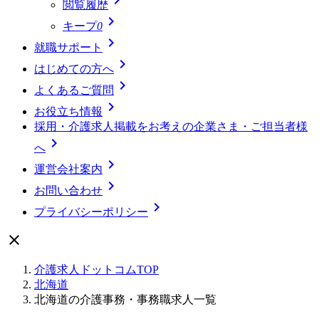
閲覧履歴

キープ
0

就職サポート

はじめての方へ

よくあるご質問

お役立ち情報
採用・介護求人掲載をお考えの企業さま・ご担当者様

へ

運営会社案内

お問い合わせ

プライバシーポリシー

介護求人ドットコムTOP
北海道
北海道の介護事務・事務職求人一覧