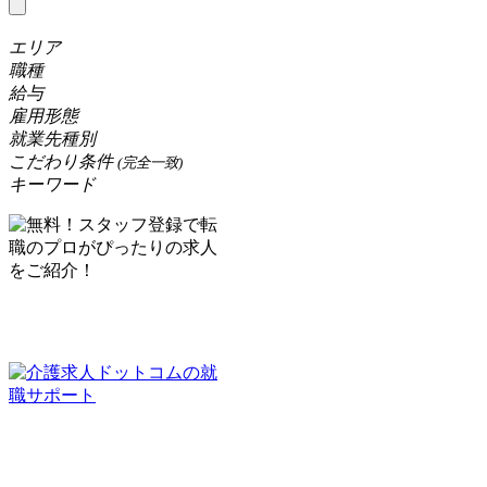
エリア
職種
給与
雇用形態
就業先種別
こだわり条件
(完全一致)
キーワード