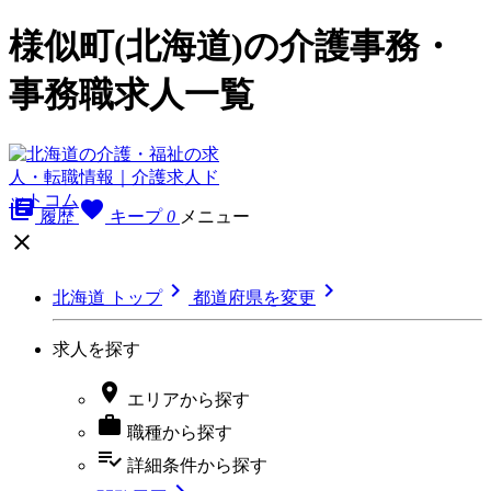
様似町(北海道)の介護事務・
事務職求人一覧
library_books
favorite
履歴
キープ
0
メニュー



北海道 トップ
都道府県を変更
求人を探す

エリア
から探す

職種
から探す
playlist_add_check
詳細条件
から探す
