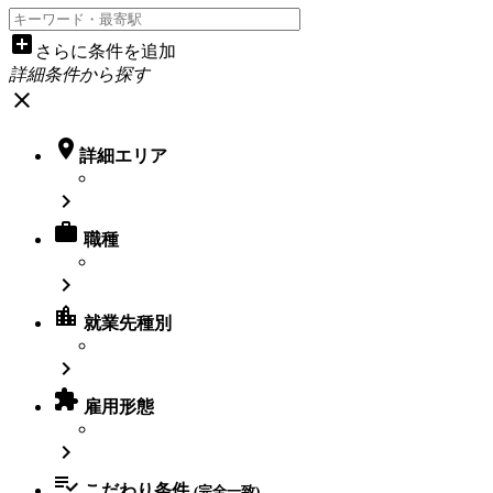
add_box
さらに条件を追加
詳細条件から探す
close

詳細エリア


職種

location_city
就業先種別


雇用形態


こだわり条件
(完全一致)