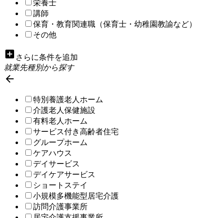
栄養士
講師
保育・教育関連職（保育士・幼稚園教諭など）
その他
add_box
さらに条件を追加
就業先種別から探す

特別養護老人ホーム
介護老人保健施設
有料老人ホーム
サービス付き高齢者住宅
グループホーム
ケアハウス
デイサービス
デイケアサービス
ショートステイ
小規模多機能型居宅介護
訪問介護事業所
居宅介護支援事業所