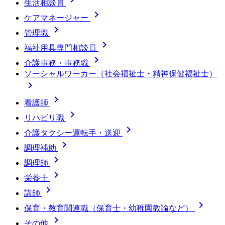
生活相談員

ケアマネージャー

管理職

福祉用具専門相談員

介護事務・事務職
ソーシャルワーカー（社会福祉士・精神保健福祉士）


看護師

リハビリ職

介護タクシー運転手・送迎

調理補助

調理師

栄養士

講師

保育・教育関連職（保育士・幼稚園教諭など）

その他