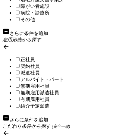
障がい者施設
病院・診療所
その他
add_box
さらに条件を追加
雇用形態から探す

正社員
契約社員
派遣社員
アルバイト・パート
無期雇用社員
無期雇用派遣社員
有期雇用社員
紹介予定派遣
add_box
さらに条件を追加
こだわり条件から探す
(完全一致)
