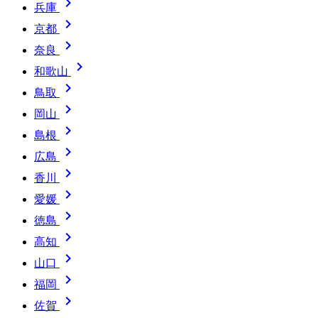

兵庫

京都

奈良

和歌山

鳥取

岡山

島根

広島

香川

愛媛

徳島

高知

山口

福岡

佐賀