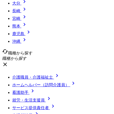

大分

長崎

宮崎

熊本

鹿児島

沖縄
cached
職種から探す
職種から探す
close

介護職員・介護福祉士

ホームヘルパー（訪問介護員）

看護助手

就労・生活支援員

サービス提供責任者
