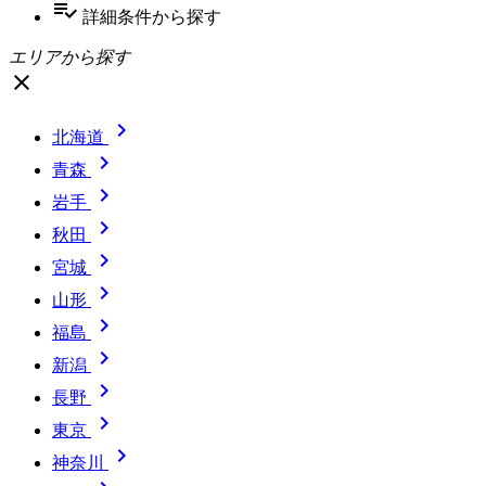
playlist_add_check
詳細条件
から探す
エリアから探す
close

北海道

青森

岩手

秋田

宮城

山形

福島

新潟

長野

東京

神奈川