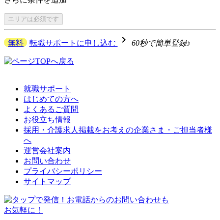
エリアは
必須です
navigate_next
無料
転職サポートに申し込む
60秒で簡単登録♪
就職サポート
はじめての方へ
よくあるご質問
お役立ち情報
採用・介護求人掲載をお考えの企業さま・ご担当者様
へ
運営会社案内
お問い合わせ
プライバシーポリシー
サイトマップ