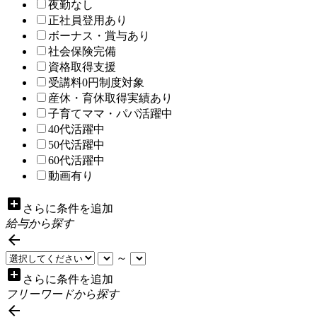
夜勤なし
正社員登用あり
ボーナス・賞与あり
社会保険完備
資格取得支援
受講料0円制度対象
産休・育休取得実績あり
子育てママ・パパ活躍中
40代活躍中
50代活躍中
60代活躍中
動画有り
add_box
さらに条件を追加
給与から探す

～
add_box
さらに条件を追加
フリーワードから探す
