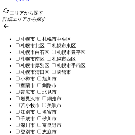
cached
エリアから探す
詳細エリアから探す

札幌市
札幌市中央区
札幌市北区
札幌市東区
札幌市白石区
札幌市豊平区
札幌市南区
札幌市西区
札幌市厚別区
札幌市手稲区
札幌市清田区
函館市
小樽市
旭川市
室蘭市
釧路市
帯広市
北見市
岩見沢市
網走市
苫小牧市
美唄市
江別市
名寄市
千歳市
砂川市
深川市
富良野市
登別市
恵庭市