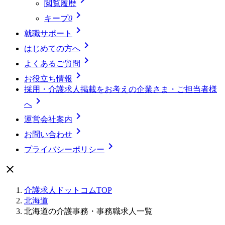
閲覧履歴

キープ
0

就職サポート

はじめての方へ

よくあるご質問

お役立ち情報
採用・介護求人掲載をお考えの企業さま・ご担当者様

へ

運営会社案内

お問い合わせ

プライバシーポリシー

介護求人ドットコムTOP
北海道
北海道の介護事務・事務職求人一覧