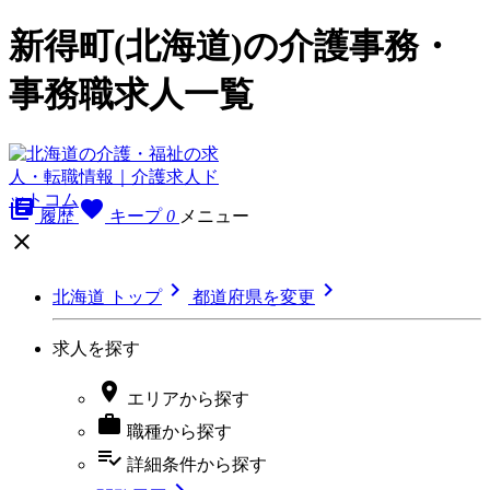
新得町(北海道)の介護事務・
事務職求人一覧
library_books
favorite
履歴
キープ
0
メニュー



北海道 トップ
都道府県を変更
求人を探す

エリア
から探す

職種
から探す
playlist_add_check
詳細条件
から探す
