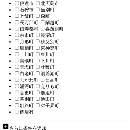
伊達市
北広島市
石狩市
当別町
七飯町
森町
長万部町
蘭越町
留寿都村
喜茂別町
余市町
長沼町
月形町
秩父別町
鷹栖町
東神楽町
上川町
東川町
美瑛町
下川町
天塩町
壮瞥町
白老町
洞爺湖町
むかわ町
日高町
浦河町
えりも町
音更町
鹿追町
幕別町
池田町
釧路町
弟子屈町
鶴居村
add_box
さらに条件を追加