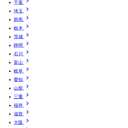

千葉

埼玉

群馬

栃木

茨城

静岡

石川

富山

岐阜

愛知

山梨

三重

福井

滋賀

大阪