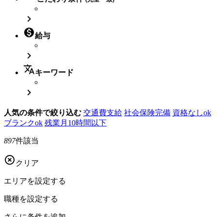


給与

translate
キーワード

人気の条件で絞り込む
交通費支給
社会保険完備
資格なしok
ブランクok
残業月10時間以下
897
件該当

クリア
エリアを
設定する
職種を
設定する
さらに
条件を追加