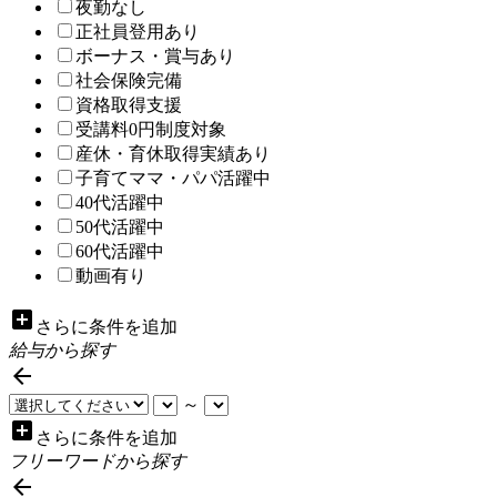
夜勤なし
正社員登用あり
ボーナス・賞与あり
社会保険完備
資格取得支援
受講料0円制度対象
産休・育休取得実績あり
子育てママ・パパ活躍中
40代活躍中
50代活躍中
60代活躍中
動画有り
add_box
さらに条件を追加
給与から探す

～
add_box
さらに条件を追加
フリーワードから探す
