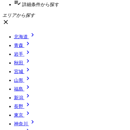
playlist_add_check
詳細条件
から探す
エリアから探す
close

北海道

青森

岩手

秋田

宮城

山形

福島

新潟

長野

東京

神奈川