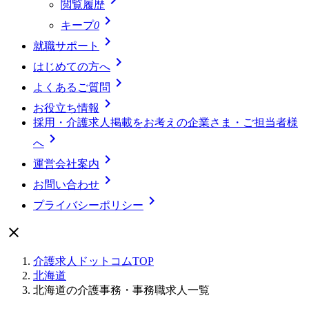
閲覧履歴

キープ
0

就職サポート

はじめての方へ

よくあるご質問

お役立ち情報
採用・介護求人掲載をお考えの企業さま・ご担当者様

へ

運営会社案内

お問い合わせ

プライバシーポリシー

介護求人ドットコムTOP
北海道
北海道の介護事務・事務職求人一覧