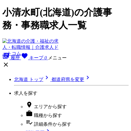
小清水町(北海道)の介護事
務・事務職求人一覧
library_books
favorite
履歴
キープ
0
メニュー



北海道 トップ
都道府県を変更
求人を探す

エリア
から探す

職種
から探す
playlist_add_check
詳細条件
から探す
