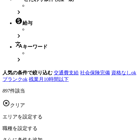


給与

translate
キーワード

人気の条件で絞り込む
交通費支給
社会保険完備
資格なしok
ブランクok
残業月10時間以下
897
件該当

クリア
エリアを
設定する
職種を
設定する
さらに
条件を追加