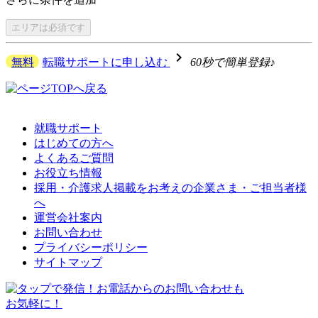
エリアは
必須です
navigate_next
無料
転職サポートに申し込む
60秒で簡単登録♪
就職サポート
はじめての方へ
よくあるご質問
お役立ち情報
採用・介護求人掲載をお考えの企業さま・ご担当者様
へ
運営会社案内
お問い合わせ
プライバシーポリシー
サイトマップ