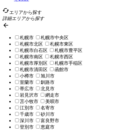
cached
エリアから探す
詳細エリアから探す

札幌市
札幌市中央区
札幌市北区
札幌市東区
札幌市白石区
札幌市豊平区
札幌市南区
札幌市西区
札幌市厚別区
札幌市手稲区
札幌市清田区
函館市
小樽市
旭川市
室蘭市
釧路市
帯広市
北見市
岩見沢市
網走市
苫小牧市
美唄市
江別市
名寄市
千歳市
砂川市
深川市
富良野市
登別市
恵庭市