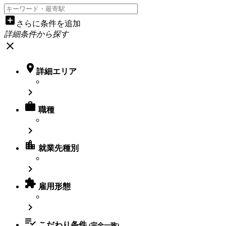
add_box
さらに条件を追加
詳細条件から探す
close

詳細エリア


職種

location_city
就業先種別


雇用形態


こだわり条件
(完全一致)