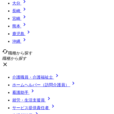

大分

長崎

宮崎

熊本

鹿児島

沖縄
cached
職種から探す
職種から探す
close

介護職員・介護福祉士

ホームヘルパー（訪問介護員）

看護助手

就労・生活支援員

サービス提供責任者
