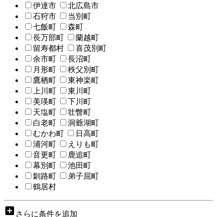
伊達市
北広島市
石狩市
当別町
七飯町
森町
長万部町
蘭越町
留寿都村
喜茂別町
余市町
長沼町
月形町
秩父別町
鷹栖町
東神楽町
上川町
東川町
美瑛町
下川町
天塩町
壮瞥町
白老町
洞爺湖町
むかわ町
日高町
浦河町
えりも町
音更町
鹿追町
幕別町
池田町
釧路町
弟子屈町
鶴居村
add_box
さらに条件を追加