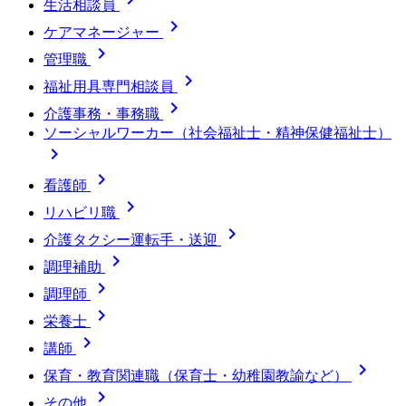
生活相談員

ケアマネージャー

管理職

福祉用具専門相談員

介護事務・事務職
ソーシャルワーカー（社会福祉士・精神保健福祉士）


看護師

リハビリ職

介護タクシー運転手・送迎

調理補助

調理師

栄養士

講師

保育・教育関連職（保育士・幼稚園教諭など）

その他