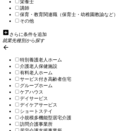
栄養士
講師
保育・教育関連職（保育士・幼稚園教諭など）
その他
add_box
さらに条件を追加
就業先種別から探す

特別養護老人ホーム
介護老人保健施設
有料老人ホーム
サービス付き高齢者住宅
グループホーム
ケアハウス
デイサービス
デイケアサービス
ショートステイ
小規模多機能型居宅介護
訪問介護事業所
居宅介護支援事業所