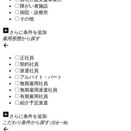
障がい者施設
病院・診療所
その他
add_box
さらに条件を追加
雇用形態から探す

正社員
契約社員
派遣社員
アルバイト・パート
無期雇用社員
無期雇用派遣社員
有期雇用社員
紹介予定派遣
add_box
さらに条件を追加
こだわり条件から探す
(完全一致)
