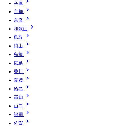

兵庫

京都

奈良

和歌山

鳥取

岡山

島根

広島

香川

愛媛

徳島

高知

山口

福岡

佐賀