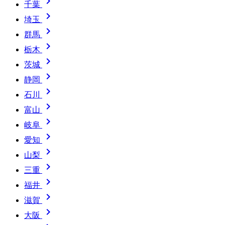

千葉

埼玉

群馬

栃木

茨城

静岡

石川

富山

岐阜

愛知

山梨

三重

福井

滋賀

大阪