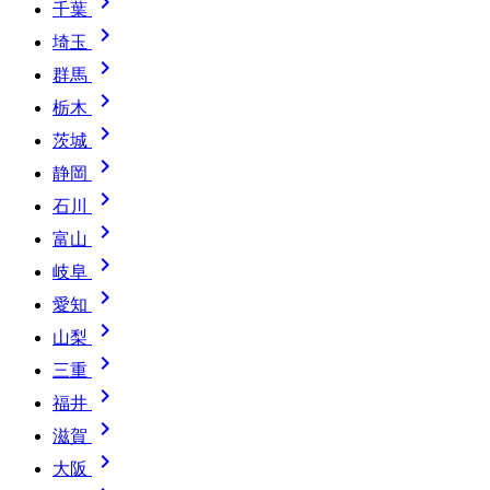

千葉

埼玉

群馬

栃木

茨城

静岡

石川

富山

岐阜

愛知

山梨

三重

福井

滋賀

大阪