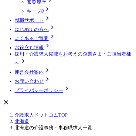
閲覧履歴

キープ
0

就職サポート

はじめての方へ

よくあるご質問

お役立ち情報
採用・介護求人掲載をお考えの企業さま・ご担当者様

へ

運営会社案内

お問い合わせ

プライバシーポリシー

介護求人ドットコムTOP
北海道
北海道の介護事務・事務職求人一覧