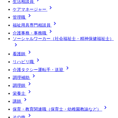
生活相談員

ケアマネージャー

管理職

福祉用具専門相談員

介護事務・事務職
ソーシャルワーカー（社会福祉士・精神保健福祉士）


看護師

リハビリ職

介護タクシー運転手・送迎

調理補助

調理師

栄養士

講師

保育・教育関連職（保育士・幼稚園教諭など）

その他