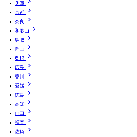

兵庫

京都

奈良

和歌山

鳥取

岡山

島根

広島

香川

愛媛

徳島

高知

山口

福岡

佐賀