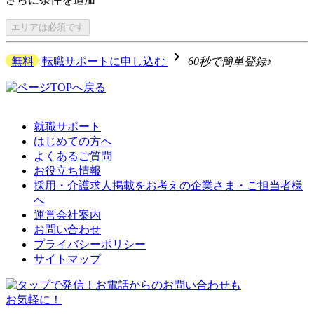
エリアは
必須です
navigate_next
無料
転職サポートに申し込む
60秒で簡単登録♪
就職サポート
はじめての方へ
よくあるご質問
お役立ち情報
採用・介護求人掲載をお考えの企業さま・ご担当者様
へ
運営会社案内
お問い合わせ
プライバシーポリシー
サイトマップ