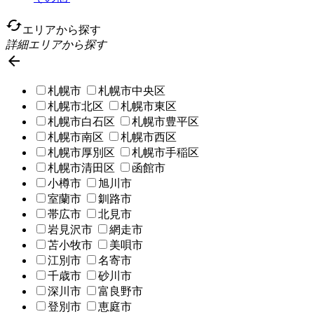
cached
エリアから探す
詳細エリアから探す

札幌市
札幌市中央区
札幌市北区
札幌市東区
札幌市白石区
札幌市豊平区
札幌市南区
札幌市西区
札幌市厚別区
札幌市手稲区
札幌市清田区
函館市
小樽市
旭川市
室蘭市
釧路市
帯広市
北見市
岩見沢市
網走市
苫小牧市
美唄市
江別市
名寄市
千歳市
砂川市
深川市
富良野市
登別市
恵庭市