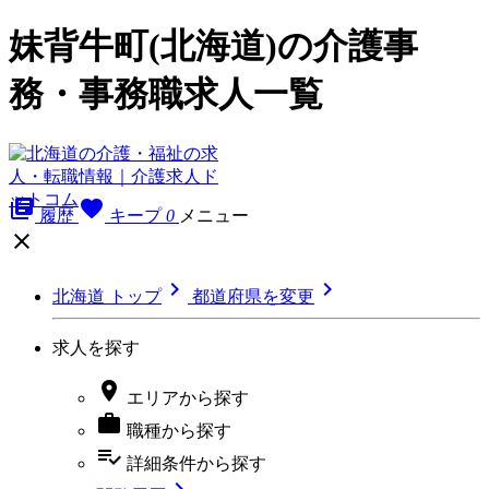
妹背牛町(北海道)の介護事
務・事務職求人一覧
library_books
favorite
履歴
キープ
0
メニュー



北海道 トップ
都道府県を変更
求人を探す

エリア
から探す

職種
から探す
playlist_add_check
詳細条件
から探す
