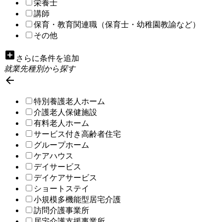
栄養士
講師
保育・教育関連職（保育士・幼稚園教諭など）
その他
add_box
さらに条件を追加
就業先種別から探す

特別養護老人ホーム
介護老人保健施設
有料老人ホーム
サービス付き高齢者住宅
グループホーム
ケアハウス
デイサービス
デイケアサービス
ショートステイ
小規模多機能型居宅介護
訪問介護事業所
居宅介護支援事業所