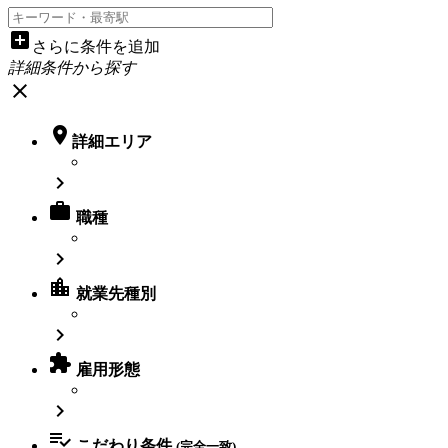
add_box
さらに条件を追加
詳細条件から探す
close

詳細エリア


職種

location_city
就業先種別


雇用形態


こだわり条件
(完全一致)