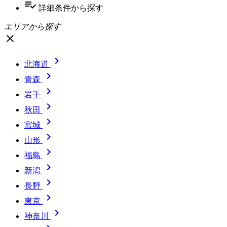
playlist_add_check
詳細条件
から探す
エリアから探す
close

北海道

青森

岩手

秋田

宮城

山形

福島

新潟

長野

東京

神奈川