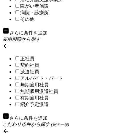
障がい者施設
病院・診療所
その他
add_box
さらに条件を追加
雇用形態から探す

正社員
契約社員
派遣社員
アルバイト・パート
無期雇用社員
無期雇用派遣社員
有期雇用社員
紹介予定派遣
add_box
さらに条件を追加
こだわり条件から探す
(完全一致)
