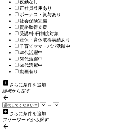
夜勤なし
正社員登用あり
ボーナス・賞与あり
社会保険完備
資格取得支援
受講料0円制度対象
産休・育休取得実績あり
子育てママ・パパ活躍中
40代活躍中
50代活躍中
60代活躍中
動画有り
add_box
さらに条件を追加
給与から探す

～
add_box
さらに条件を追加
フリーワードから探す
