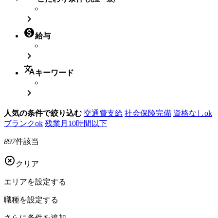


給与

translate
キーワード

人気の条件で絞り込む
交通費支給
社会保険完備
資格なしok
ブランクok
残業月10時間以下
897
件該当

クリア
エリアを
設定する
職種を
設定する
さらに
条件を追加