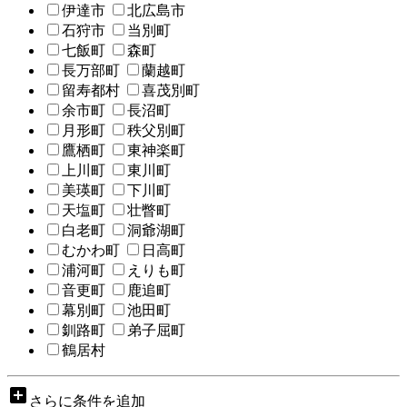
伊達市
北広島市
石狩市
当別町
七飯町
森町
長万部町
蘭越町
留寿都村
喜茂別町
余市町
長沼町
月形町
秩父別町
鷹栖町
東神楽町
上川町
東川町
美瑛町
下川町
天塩町
壮瞥町
白老町
洞爺湖町
むかわ町
日高町
浦河町
えりも町
音更町
鹿追町
幕別町
池田町
釧路町
弟子屈町
鶴居村
add_box
さらに条件を追加