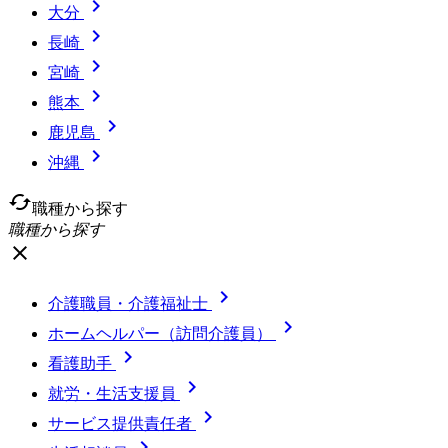

大分

長崎

宮崎

熊本

鹿児島

沖縄
cached
職種から探す
職種から探す
close

介護職員・介護福祉士

ホームヘルパー（訪問介護員）

看護助手

就労・生活支援員

サービス提供責任者
