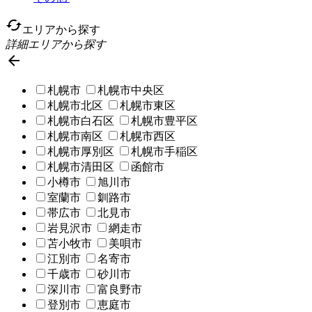
cached
エリアから探す
詳細エリアから探す

札幌市
札幌市中央区
札幌市北区
札幌市東区
札幌市白石区
札幌市豊平区
札幌市南区
札幌市西区
札幌市厚別区
札幌市手稲区
札幌市清田区
函館市
小樽市
旭川市
室蘭市
釧路市
帯広市
北見市
岩見沢市
網走市
苫小牧市
美唄市
江別市
名寄市
千歳市
砂川市
深川市
富良野市
登別市
恵庭市