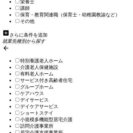
栄養士
講師
保育・教育関連職（保育士・幼稚園教諭など）
その他
add_box
さらに条件を追加
就業先種別から探す

特別養護老人ホーム
介護老人保健施設
有料老人ホーム
サービス付き高齢者住宅
グループホーム
ケアハウス
デイサービス
デイケアサービス
ショートステイ
小規模多機能型居宅介護
訪問介護事業所
居宅介護支援事業所