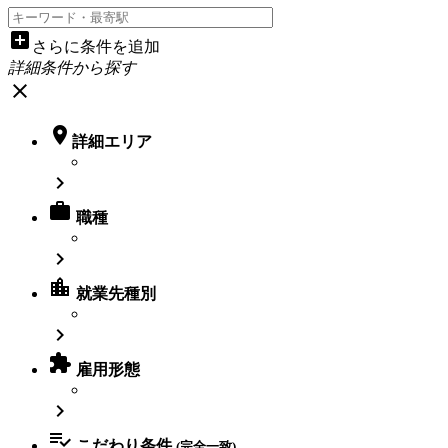
add_box
さらに条件を追加
詳細条件から探す
close

詳細エリア


職種

location_city
就業先種別


雇用形態


こだわり条件
(完全一致)