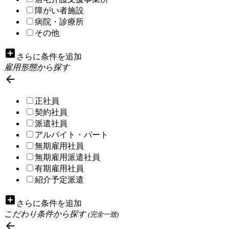
障がい者施設
病院・診療所
その他
add_box
さらに条件を追加
雇用形態から探す

正社員
契約社員
派遣社員
アルバイト・パート
無期雇用社員
無期雇用派遣社員
有期雇用社員
紹介予定派遣
add_box
さらに条件を追加
こだわり条件から探す
(完全一致)
