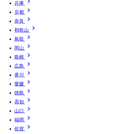

兵庫

京都

奈良

和歌山

鳥取

岡山

島根

広島

香川

愛媛

徳島

高知

山口

福岡

佐賀