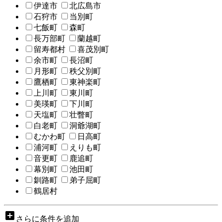
伊達市
北広島市
石狩市
当別町
七飯町
森町
長万部町
蘭越町
留寿都村
喜茂別町
余市町
長沼町
月形町
秩父別町
鷹栖町
東神楽町
上川町
東川町
美瑛町
下川町
天塩町
壮瞥町
白老町
洞爺湖町
むかわ町
日高町
浦河町
えりも町
音更町
鹿追町
幕別町
池田町
釧路町
弟子屈町
鶴居村
add_box
さらに条件を追加