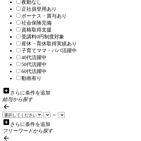
夜勤なし
正社員登用あり
ボーナス・賞与あり
社会保険完備
資格取得支援
受講料0円制度対象
産休・育休取得実績あり
子育てママ・パパ活躍中
40代活躍中
50代活躍中
60代活躍中
動画有り
add_box
さらに条件を追加
給与から探す

～
add_box
さらに条件を追加
フリーワードから探す
