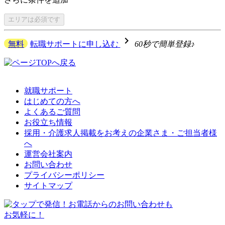
エリアは
必須です
navigate_next
無料
転職サポートに申し込む
60秒で簡単登録♪
就職サポート
はじめての方へ
よくあるご質問
お役立ち情報
採用・介護求人掲載をお考えの企業さま・ご担当者様
へ
運営会社案内
お問い合わせ
プライバシーポリシー
サイトマップ