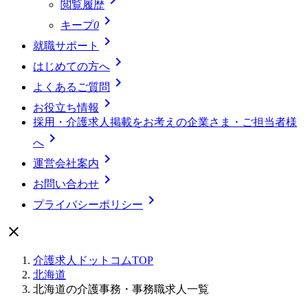
閲覧履歴

キープ
0

就職サポート

はじめての方へ

よくあるご質問

お役立ち情報
採用・介護求人掲載をお考えの企業さま・ご担当者様

へ

運営会社案内

お問い合わせ

プライバシーポリシー

介護求人ドットコムTOP
北海道
北海道の介護事務・事務職求人一覧