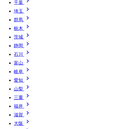

千葉

埼玉

群馬

栃木

茨城

静岡

石川

富山

岐阜

愛知

山梨

三重

福井

滋賀

大阪