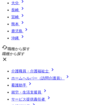

大分

長崎

宮崎

熊本

鹿児島

沖縄
cached
職種から探す
職種から探す
close

介護職員・介護福祉士

ホームヘルパー（訪問介護員）

看護助手

就労・生活支援員

サービス提供責任者
