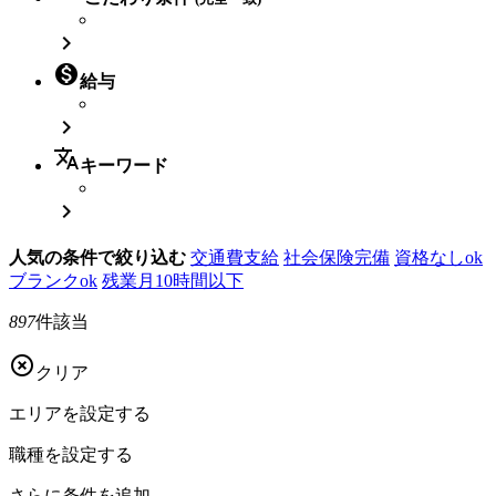


給与

translate
キーワード

人気の条件で絞り込む
交通費支給
社会保険完備
資格なしok
ブランクok
残業月10時間以下
897
件該当

クリア
エリアを
設定する
職種を
設定する
さらに
条件を追加