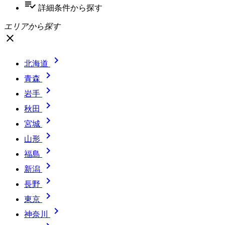
playlist_add_check
詳細条件
から探す
エリアから探す
close

北海道

青森

岩手

秋田

宮城

山形

福島

新潟

長野

東京

神奈川