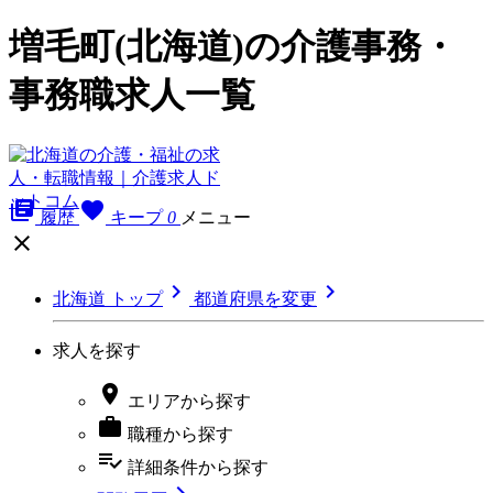
増毛町(北海道)の介護事務・
事務職求人一覧
library_books
favorite
履歴
キープ
0
メニュー



北海道 トップ
都道府県を変更
求人を探す

エリア
から探す

職種
から探す
playlist_add_check
詳細条件
から探す
