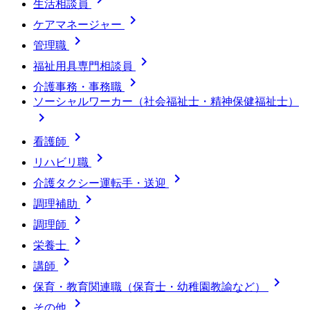
生活相談員

ケアマネージャー

管理職

福祉用具専門相談員

介護事務・事務職
ソーシャルワーカー（社会福祉士・精神保健福祉士）


看護師

リハビリ職

介護タクシー運転手・送迎

調理補助

調理師

栄養士

講師

保育・教育関連職（保育士・幼稚園教諭など）

その他