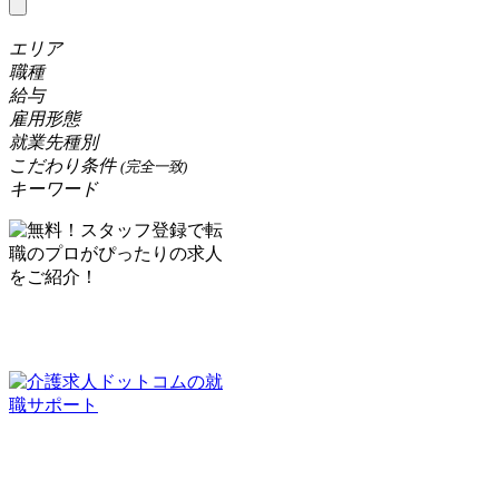
エリア
職種
給与
雇用形態
就業先種別
こだわり条件
(完全一致)
キーワード