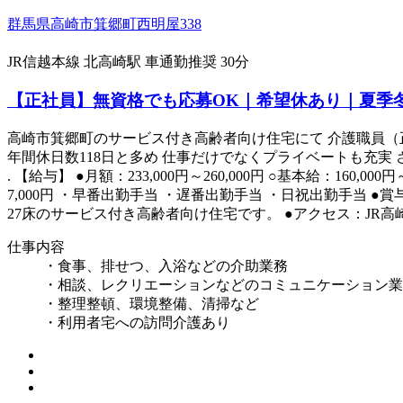
群馬県高崎市箕郷町西明屋338
JR信越本線 北高崎駅 車通勤推奨 30分
【正社員】無資格でも応募OK｜希望休あり｜夏季
高崎市箕郷町のサービス付き高齢者向け住宅にて 介護職員（正社
年間休日数118日と多め 仕事だけでなくプライベートも充実
. 【給与】 ●月額：233,000円～260,000円 ○基本給：160,000
7,000円 ・早番出勤手当 ・遅番出勤手当 ・日祝出勤手当 
27床のサービス付き高齢者向け住宅です。 ●アクセス：JR高
仕事内容
・食事、排せつ、入浴などの介助業務
・相談、レクリエーションなどのコミュニケーション業
・整理整頓、環境整備、清掃など
・利用者宅への訪問介護あり