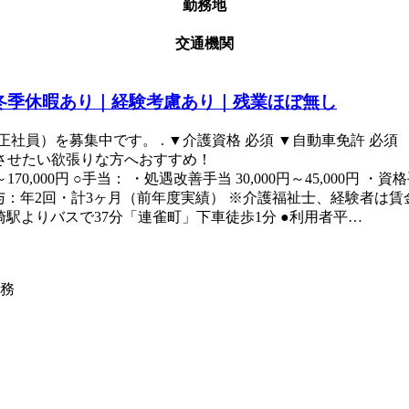
勤務地
交通機関
冬季休暇あり｜経験考慮あり｜残業ほぼ無し
員）を募集中です。 . ▼介護資格 必須 ▼自動車免許 必須 
 させたい欲張りな方へおすすめ！
円～170,000円 ○手当： ・処遇改善手当 30,000円～45,000円 ・資
●賞与：年2回・計3ヶ月（前年度実績） ※介護福祉士、経験者は賃
崎駅よりバスで37分「連雀町」下車徒歩1分 ●利用者平…
務