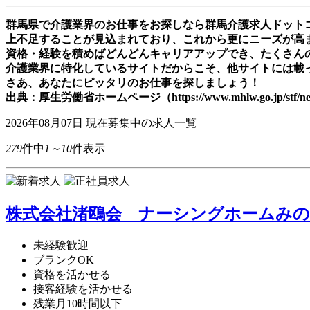
群馬県で介護業界のお仕事をお探しなら群馬介護求人ドットコ
上不足することが見込まれており、これから更にニーズが高
資格・経験を積めばどんどんキャリアアップでき、たくさん
介護業界に特化しているサイトだからこそ、他サイトには載
さあ、あなたにピッタリのお仕事を探しましょう！
出典：厚生労働省ホームページ（https://www.mhlw.go.jp/stf/newp
2026年08月07日
現在募集中の求人一覧
279
件中
1～10
件表示
株式会社渚鴎会 ナーシングホームみのわ
未経験歓迎
ブランクOK
資格を活かせる
接客経験を活かせる
残業月10時間以下