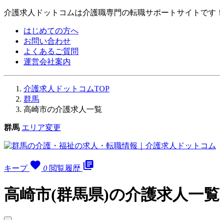
介護求人ドットコムは介護職専門の転職サポートサイトです
はじめての方へ
お問い合わせ
よくあるご質問
運営会社案内
介護求人ドットコムTOP
群馬
高崎市の介護求人一覧
群馬
エリア変更
favorite
library_books
キープ
0
閲覧履歴
高崎市(群馬県)の介護求人一覧