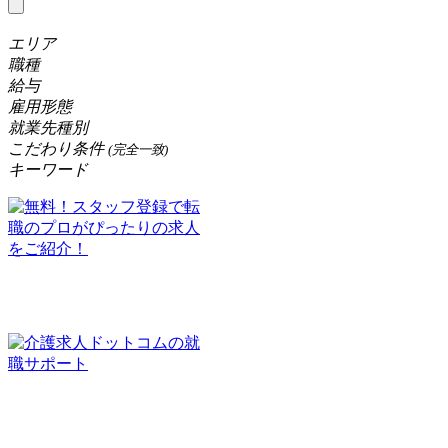
エリア
職種
給与
雇用形態
就業先種別
こだわり条件
(完全一致)
キーワード