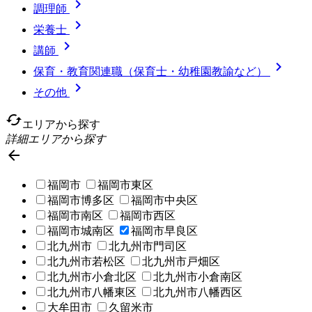

調理師

栄養士

講師

保育・教育関連職（保育士・幼稚園教諭など）

その他
cached
エリアから探す
詳細エリアから探す

福岡市
福岡市東区
福岡市博多区
福岡市中央区
福岡市南区
福岡市西区
福岡市城南区
福岡市早良区
北九州市
北九州市門司区
北九州市若松区
北九州市戸畑区
北九州市小倉北区
北九州市小倉南区
北九州市八幡東区
北九州市八幡西区
大牟田市
久留米市