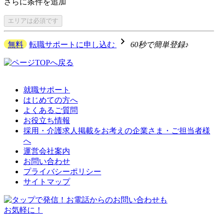
さらに
条件を追加
エリアは
必須です
navigate_next
無料
転職サポートに申し込む
60秒で簡単登録♪
就職サポート
はじめての方へ
よくあるご質問
お役立ち情報
採用・介護求人掲載をお考えの企業さま・ご担当者様
へ
運営会社案内
お問い合わせ
プライバシーポリシー
サイトマップ