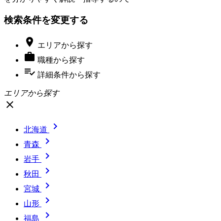
検索条件を変更する

エリア
から探す

職種
から探す
playlist_add_check
詳細条件
から探す
エリアから探す
close

北海道

青森

岩手

秋田

宮城

山形

福島