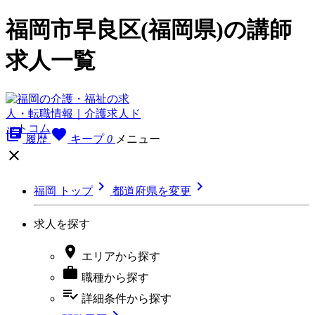
福岡市早良区(福岡県)の講師
求人一覧
library_books
favorite
履歴
キープ
0
メニュー



福岡 トップ
都道府県を変更
求人を探す

エリア
から探す

職種
から探す
playlist_add_check
詳細条件
から探す
