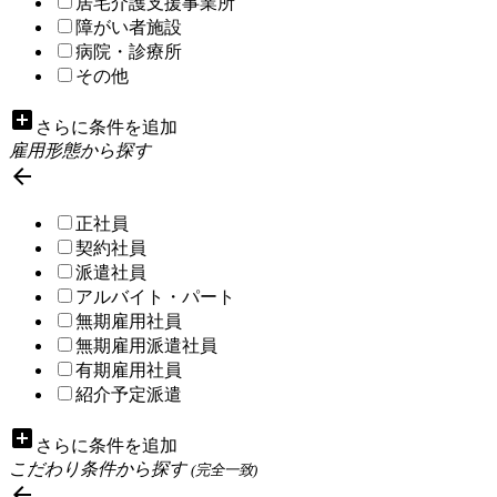
居宅介護支援事業所
障がい者施設
病院・診療所
その他
add_box
さらに条件を追加
雇用形態から探す

正社員
契約社員
派遣社員
アルバイト・パート
無期雇用社員
無期雇用派遣社員
有期雇用社員
紹介予定派遣
add_box
さらに条件を追加
こだわり条件から探す
(完全一致)
