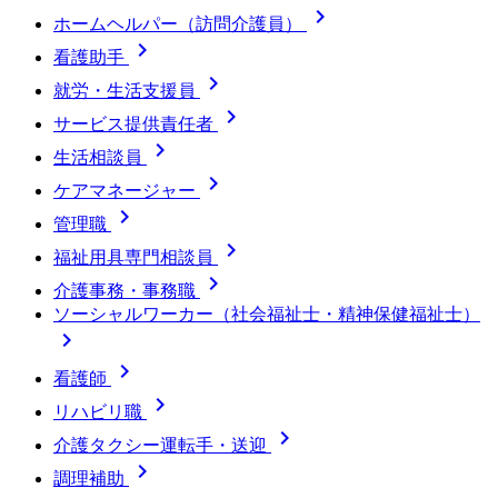

ホームヘルパー（訪問介護員）

看護助手

就労・生活支援員

サービス提供責任者

生活相談員

ケアマネージャー

管理職

福祉用具専門相談員

介護事務・事務職
ソーシャルワーカー（社会福祉士・精神保健福祉士）


看護師

リハビリ職

介護タクシー運転手・送迎

調理補助