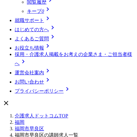
閲覧履歴

キープ
0

就職サポート

はじめての方へ

よくあるご質問

お役立ち情報
採用・介護求人掲載をお考えの企業さま・ご担当者様

へ

運営会社案内

お問い合わせ

プライバシーポリシー

介護求人ドットコムTOP
福岡
福岡市早良区
福岡市早良区の講師求人一覧