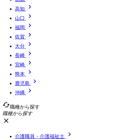

高知

山口

福岡

佐賀

大分

長崎

宮崎

熊本

鹿児島

沖縄
cached
職種から探す
職種から探す
close

介護職員・介護福祉士