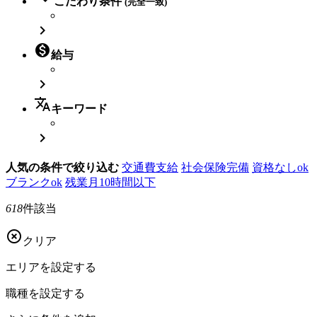
こだわり条件
(完全一致)


給与

translate
キーワード

人気の条件で絞り込む
交通費支給
社会保険完備
資格なしok
ブランクok
残業月10時間以下
618
件該当

クリア
エリアを
設定する
職種を
設定する