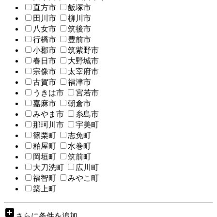
直方市
飯塚市
田川市
柳川市
八女市
筑後市
行橋市
豊前市
小郡市
筑紫野市
春日市
大野城市
宗像市
太宰府市
古賀市
福津市
うきは市
宮若市
嘉麻市
朝倉市
みやま市
糸島市
那珂川市
宇美町
篠栗町
志免町
粕屋町
水巻町
岡垣町
筑前町
大刀洗町
広川町
福智町
みやこ町
築上町
add_box
さらに条件を追加