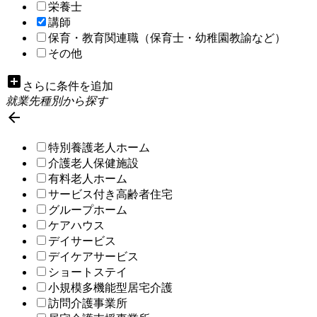
栄養士
講師
保育・教育関連職（保育士・幼稚園教諭など）
その他
add_box
さらに条件を追加
就業先種別から探す

特別養護老人ホーム
介護老人保健施設
有料老人ホーム
サービス付き高齢者住宅
グループホーム
ケアハウス
デイサービス
デイケアサービス
ショートステイ
小規模多機能型居宅介護
訪問介護事業所