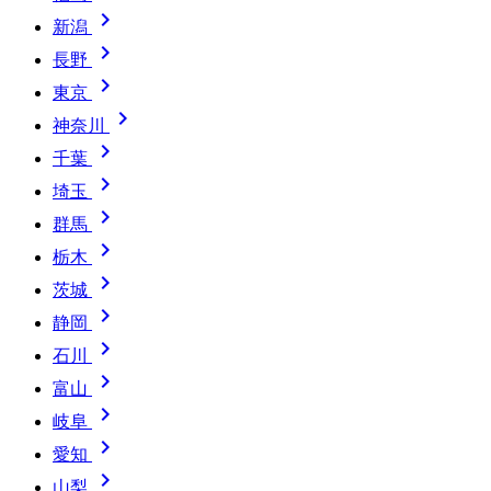

新潟

長野

東京

神奈川

千葉

埼玉

群馬

栃木

茨城

静岡

石川

富山

岐阜

愛知

山梨