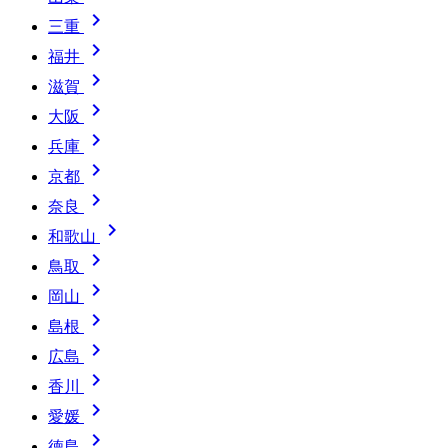

三重

福井

滋賀

大阪

兵庫

京都

奈良

和歌山

鳥取

岡山

島根

広島

香川

愛媛

徳島