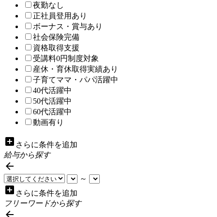
夜勤なし
正社員登用あり
ボーナス・賞与あり
社会保険完備
資格取得支援
受講料0円制度対象
産休・育休取得実績あり
子育てママ・パパ活躍中
40代活躍中
50代活躍中
60代活躍中
動画有り
add_box
さらに条件を追加
給与から探す

～
add_box
さらに条件を追加
フリーワードから探す
