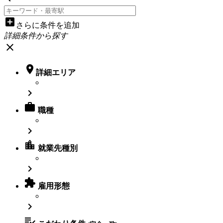
add_box
さらに条件を追加
詳細条件から探す
close

詳細エリア


職種

location_city
就業先種別


雇用形態

