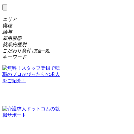
エリア
職種
給与
雇用形態
就業先種別
こだわり条件
(完全一致)
キーワード