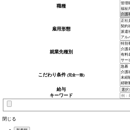
職種
雇用形態
就業先種別
こだわり条件
(完全一致)
給与
キーワード
閉じる