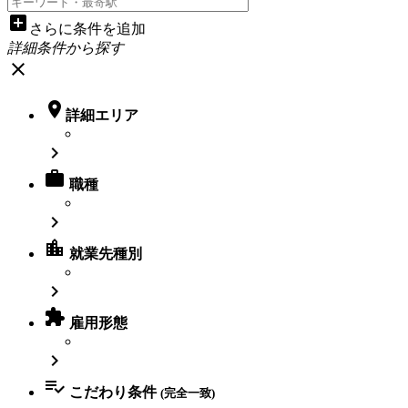
add_box
さらに条件を追加
詳細条件から探す
close

詳細エリア


職種

location_city
就業先種別


雇用形態


こだわり条件
(完全一致)