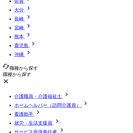
佐賀

大分

長崎

宮崎

熊本

鹿児島

沖縄
cached
職種から探す
職種から探す
close

介護職員・介護福祉士

ホームヘルパー（訪問介護員）

看護助手

就労・生活支援員

サービス提供責任者