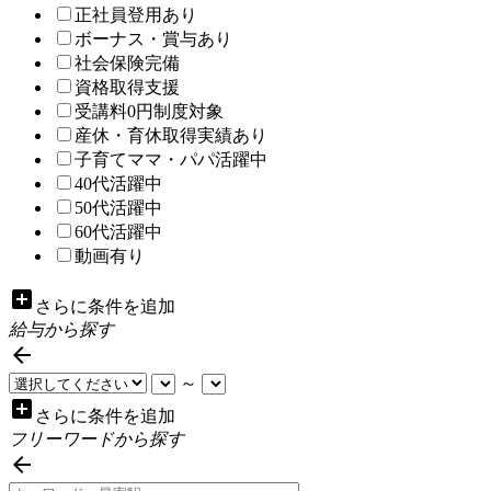
正社員登用あり
ボーナス・賞与あり
社会保険完備
資格取得支援
受講料0円制度対象
産休・育休取得実績あり
子育てママ・パパ活躍中
40代活躍中
50代活躍中
60代活躍中
動画有り
add_box
さらに条件を追加
給与から探す

～
add_box
さらに条件を追加
フリーワードから探す
