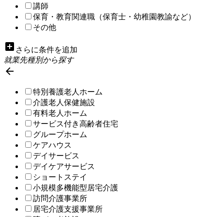
講師
保育・教育関連職（保育士・幼稚園教諭など）
その他
add_box
さらに条件を追加
就業先種別から探す

特別養護老人ホーム
介護老人保健施設
有料老人ホーム
サービス付き高齢者住宅
グループホーム
ケアハウス
デイサービス
デイケアサービス
ショートステイ
小規模多機能型居宅介護
訪問介護事業所
居宅介護支援事業所