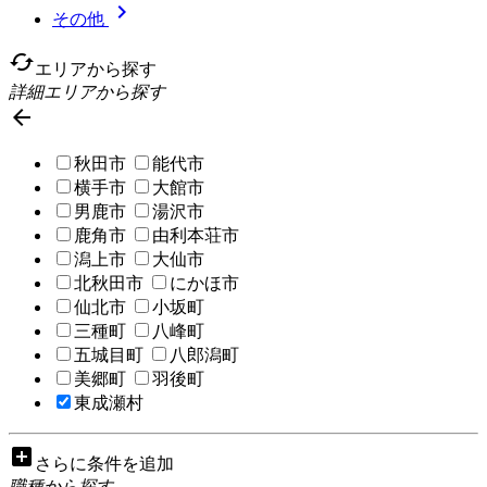

その他
cached
エリアから探す
詳細エリアから探す

秋田市
能代市
横手市
大館市
男鹿市
湯沢市
鹿角市
由利本荘市
潟上市
大仙市
北秋田市
にかほ市
仙北市
小坂町
三種町
八峰町
五城目町
八郎潟町
美郷町
羽後町
東成瀬村
add_box
さらに条件を追加
職種から探す