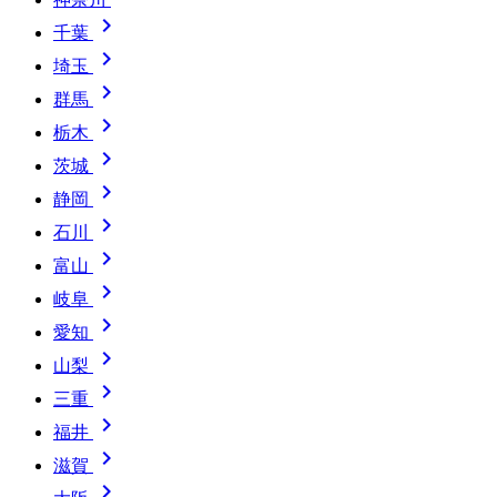

千葉

埼玉

群馬

栃木

茨城

静岡

石川

富山

岐阜

愛知

山梨

三重

福井

滋賀
