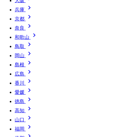
大阪

兵庫

京都

奈良

和歌山

鳥取

岡山

島根

広島

香川

愛媛

徳島

高知

山口

福岡
