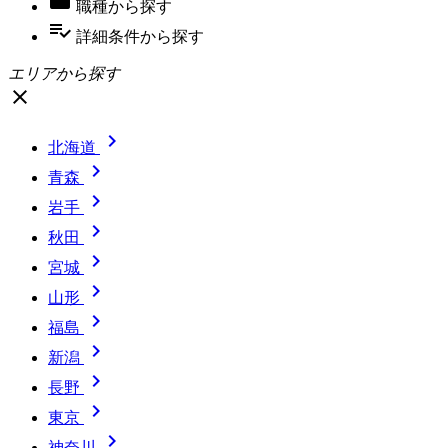
職種
から探す
playlist_add_check
詳細条件
から探す
エリアから探す
close

北海道

青森

岩手

秋田

宮城

山形

福島

新潟

長野

東京

神奈川