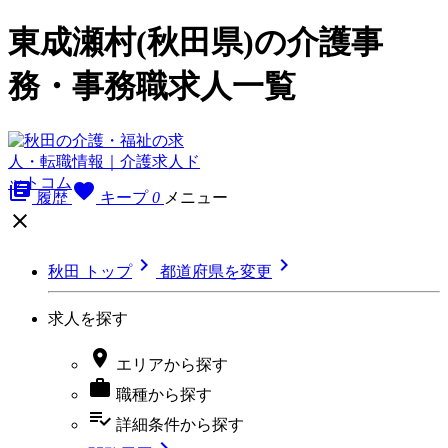
東成瀬村(秋田県)の介護事
務・事務職求人一覧
library_books
favorite
履歴
キープ
0
メニュー



秋田 トップ
都道府県を変更
求人を探す

エリア
から探す

職種
から探す
playlist_add_check
詳細条件
から探す
