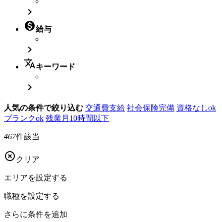


給与

translate
キーワード

人気の条件で絞り込む
交通費支給
社会保険完備
資格なしok
ブランクok
残業月10時間以下
467
件該当

クリア
エリアを
設定する
職種を
設定する
さらに
条件を追加