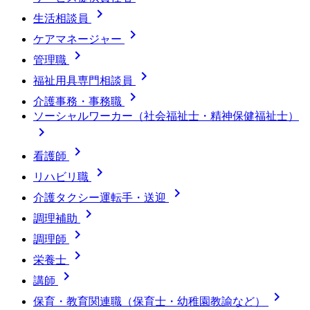

生活相談員

ケアマネージャー

管理職

福祉用具専門相談員

介護事務・事務職
ソーシャルワーカー（社会福祉士・精神保健福祉士）


看護師

リハビリ職

介護タクシー運転手・送迎

調理補助

調理師

栄養士

講師

保育・教育関連職（保育士・幼稚園教諭など）