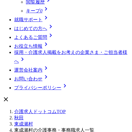
閲覧履歴

キープ
0

就職サポート

はじめての方へ

よくあるご質問

お役立ち情報
採用・介護求人掲載をお考えの企業さま・ご担当者様

へ

運営会社案内

お問い合わせ

プライバシーポリシー

介護求人ドットコムTOP
秋田
東成瀬村
東成瀬村の介護事務・事務職求人一覧