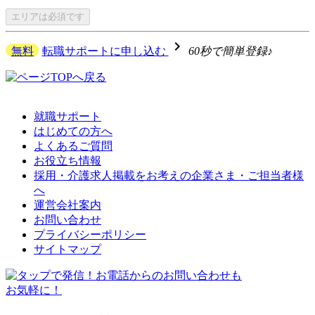
エリアは
必須です
navigate_next
無料
転職サポートに申し込む
60秒で簡単登録♪
就職サポート
はじめての方へ
よくあるご質問
お役立ち情報
採用・介護求人掲載をお考えの企業さま・ご担当者様
へ
運営会社案内
お問い合わせ
プライバシーポリシー
サイトマップ