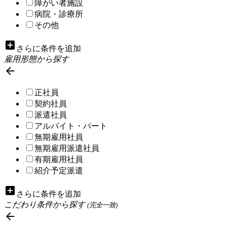
障がい者施設
病院・診療所
その他
add_box
さらに条件を追加
雇用形態から探す

正社員
契約社員
派遣社員
アルバイト・パート
無期雇用社員
無期雇用派遣社員
有期雇用社員
紹介予定派遣
add_box
さらに条件を追加
こだわり条件から探す
(完全一致)
