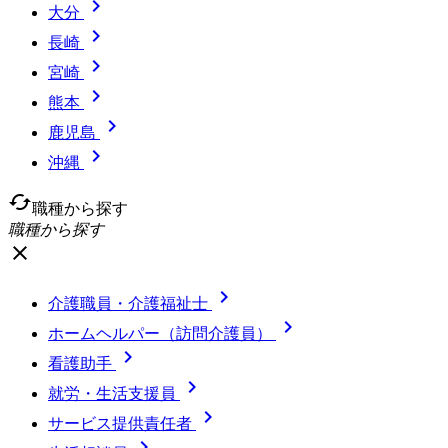

大分

長崎

宮崎

熊本

鹿児島

沖縄
cached
職種から探す
職種から探す
close

介護職員・介護福祉士

ホームヘルパー（訪問介護員）

看護助手

就労・生活支援員

サービス提供責任者
