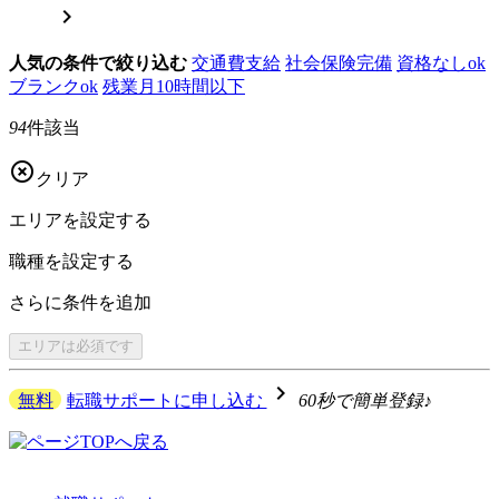

人気の条件で絞り込む
交通費支給
社会保険完備
資格なしok
ブランクok
残業月10時間以下
94
件該当

クリア
エリアを
設定する
職種を
設定する
さらに
条件を追加
エリアは
必須です
navigate_next
無料
転職サポートに申し込む
60秒で簡単登録♪