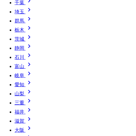

千葉

埼玉

群馬

栃木

茨城

静岡

石川

富山

岐阜

愛知

山梨

三重

福井

滋賀

大阪