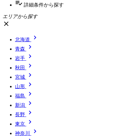
playlist_add_check
詳細条件
から探す
エリアから探す
close

北海道

青森

岩手

秋田

宮城

山形

福島

新潟

長野

東京

神奈川