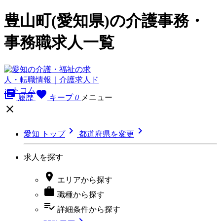
豊山町(愛知県)の介護事務・
事務職求人一覧
library_books
favorite
履歴
キープ
0
メニュー



愛知 トップ
都道府県を変更
求人を探す

エリア
から探す

職種
から探す
playlist_add_check
詳細条件
から探す
