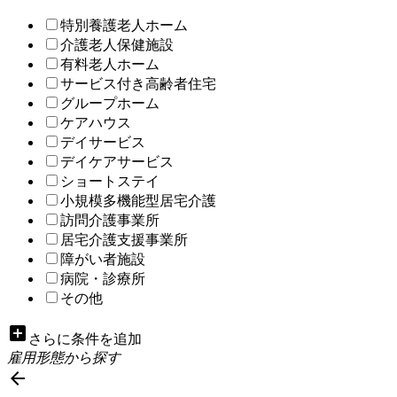
特別養護老人ホーム
介護老人保健施設
有料老人ホーム
サービス付き高齢者住宅
グループホーム
ケアハウス
デイサービス
デイケアサービス
ショートステイ
小規模多機能型居宅介護
訪問介護事業所
居宅介護支援事業所
障がい者施設
病院・診療所
その他
add_box
さらに条件を追加
雇用形態から探す
