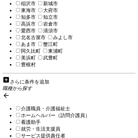
稲沢市
新城市
東海市
大府市
知多市
知立市
高浜市
岩倉市
愛西市
清須市
北名古屋市
みよし市
あま市
蟹江町
阿久比町
東浦町
美浜町
武豊町
豊根村
add_box
さらに条件を追加
職種から探す

介護職員・介護福祉士
ホームヘルパー（訪問介護員）
看護助手
就労・生活支援員
サービス提供責任者