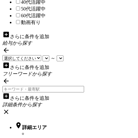
40代活躍中
50代活躍中
60代活躍中
動画有り
add_box
さらに条件を追加
給与から探す

～
add_box
さらに条件を追加
フリーワードから探す

add_box
さらに条件を追加
詳細条件から探す
close

詳細エリア