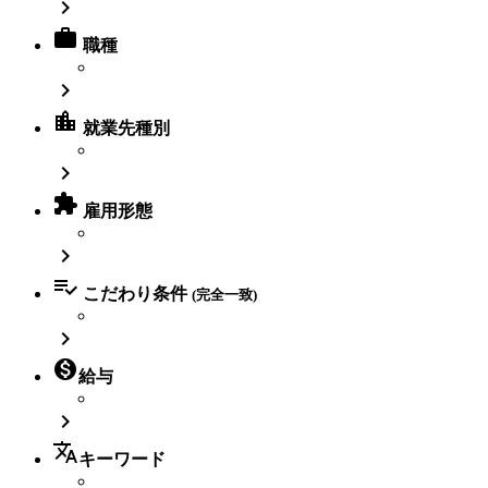


職種

location_city
就業先種別


雇用形態


こだわり条件
(完全一致)


給与

translate
キーワード