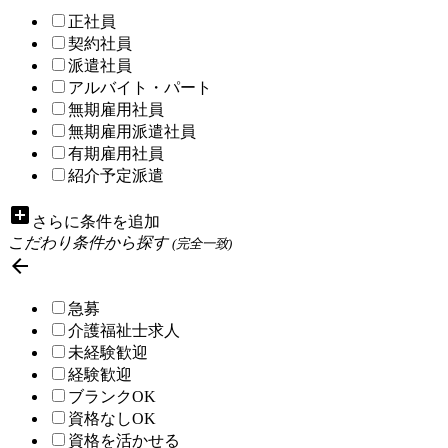
正社員
契約社員
派遣社員
アルバイト・パート
無期雇用社員
無期雇用派遣社員
有期雇用社員
紹介予定派遣
add_box
さらに条件を追加
こだわり条件から探す
(完全一致)

急募
介護福祉士求人
未経験歓迎
経験歓迎
ブランクOK
資格なしOK
資格を活かせる