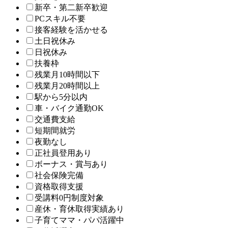
新卒・第二新卒歓迎
PCスキル不要
接客経験を活かせる
土日祝休み
日祝休み
扶養枠
残業月10時間以下
残業月20時間以上
駅から5分以内
車・バイク通勤OK
交通費支給
短期間就労
夜勤なし
正社員登用あり
ボーナス・賞与あり
社会保険完備
資格取得支援
受講料0円制度対象
産休・育休取得実績あり
子育てママ・パパ活躍中