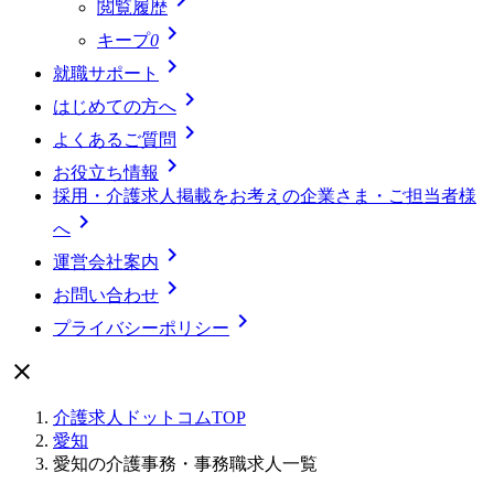
閲覧履歴

キープ
0

就職サポート

はじめての方へ

よくあるご質問

お役立ち情報
採用・介護求人掲載をお考えの企業さま・ご担当者様

へ

運営会社案内

お問い合わせ

プライバシーポリシー

介護求人ドットコムTOP
愛知
愛知の介護事務・事務職求人一覧