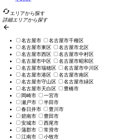
cached
エリアから探す
詳細エリアから探す

名古屋市
名古屋市千種区
名古屋市東区
名古屋市北区
名古屋市西区
名古屋市中村区
名古屋市中区
名古屋市昭和区
名古屋市瑞穂区
名古屋市中川区
名古屋市港区
名古屋市南区
名古屋市守山区
名古屋市緑区
名古屋市天白区
豊橋市
岡崎市
一宮市
瀬戸市
半田市
春日井市
豊川市
碧南市
豊田市
安城市
西尾市
蒲郡市
常滑市
江南市
小牧市