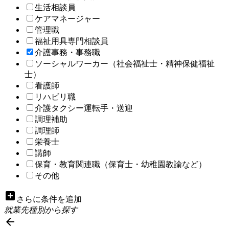
生活相談員
ケアマネージャー
管理職
福祉用具専門相談員
介護事務・事務職
ソーシャルワーカー（社会福祉士・精神保健福祉
士）
看護師
リハビリ職
介護タクシー運転手・送迎
調理補助
調理師
栄養士
講師
保育・教育関連職（保育士・幼稚園教諭など）
その他
add_box
さらに条件を追加
就業先種別から探す
