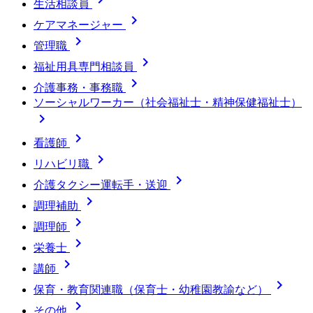
生活相談員

ケアマネージャー

管理職

福祉用具専門相談員

介護事務・事務職
ソーシャルワーカー（社会福祉士・精神保健福祉士）


看護師

リハビリ職

介護タクシー運転手・送迎

調理補助

調理師

栄養士

講師

保育・教育関連職（保育士・幼稚園教諭など）

その他