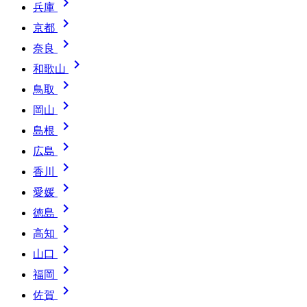

兵庫

京都

奈良

和歌山

鳥取

岡山

島根

広島

香川

愛媛

徳島

高知

山口

福岡

佐賀