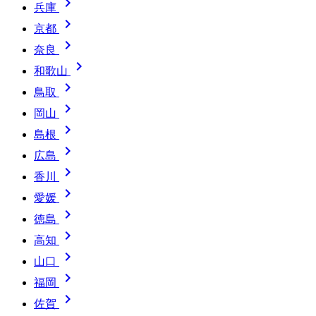

兵庫

京都

奈良

和歌山

鳥取

岡山

島根

広島

香川

愛媛

徳島

高知

山口

福岡

佐賀