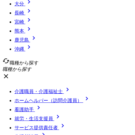

大分

長崎

宮崎

熊本

鹿児島

沖縄
cached
職種から探す
職種から探す
close

介護職員・介護福祉士

ホームヘルパー（訪問介護員）

看護助手

就労・生活支援員

サービス提供責任者
