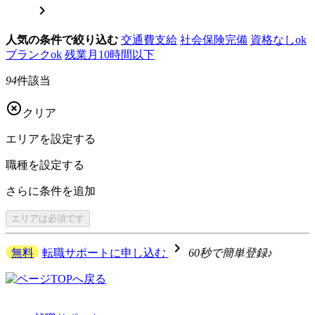

人気の条件で絞り込む
交通費支給
社会保険完備
資格なしok
ブランクok
残業月10時間以下
94
件該当

クリア
エリアを
設定する
職種を
設定する
さらに
条件を追加
エリアは
必須です
navigate_next
無料
転職サポートに申し込む
60秒で簡単登録♪