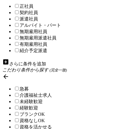
正社員
契約社員
派遣社員
アルバイト・パート
無期雇用社員
無期雇用派遣社員
有期雇用社員
紹介予定派遣
add_box
さらに条件を追加
こだわり条件から探す
(完全一致)

急募
介護福祉士求人
未経験歓迎
経験歓迎
ブランクOK
資格なしOK
資格を活かせる