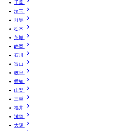

千葉

埼玉

群馬

栃木

茨城

静岡

石川

富山

岐阜

愛知

山梨

三重

福井

滋賀

大阪