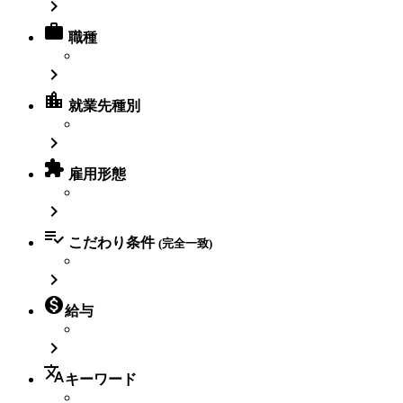


職種

location_city
就業先種別


雇用形態


こだわり条件
(完全一致)


給与

translate
キーワード