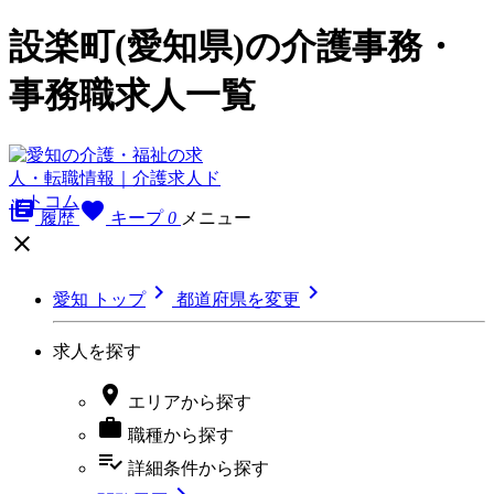
設楽町(愛知県)の介護事務・
事務職求人一覧
library_books
favorite
履歴
キープ
0
メニュー



愛知 トップ
都道府県を変更
求人を探す

エリア
から探す

職種
から探す
playlist_add_check
詳細条件
から探す
