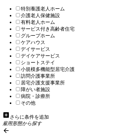
特別養護老人ホーム
介護老人保健施設
有料老人ホーム
サービス付き高齢者住宅
グループホーム
ケアハウス
デイサービス
デイケアサービス
ショートステイ
小規模多機能型居宅介護
訪問介護事業所
居宅介護支援事業所
障がい者施設
病院・診療所
その他
add_box
さらに条件を追加
雇用形態から探す
