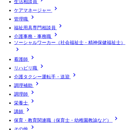
生活相談員

ケアマネージャー

管理職

福祉用具専門相談員

介護事務・事務職
ソーシャルワーカー（社会福祉士・精神保健福祉士）


看護師

リハビリ職

介護タクシー運転手・送迎

調理補助

調理師

栄養士

講師

保育・教育関連職（保育士・幼稚園教諭など）

その他