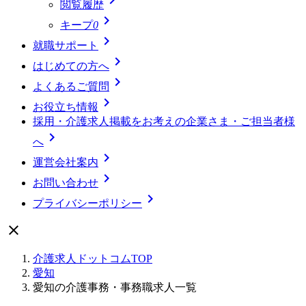
閲覧履歴

キープ
0

就職サポート

はじめての方へ

よくあるご質問

お役立ち情報
採用・介護求人掲載をお考えの企業さま・ご担当者様

へ

運営会社案内

お問い合わせ

プライバシーポリシー

介護求人ドットコムTOP
愛知
愛知の介護事務・事務職求人一覧