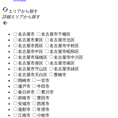
cached
エリアから探す
詳細エリアから探す

名古屋市
名古屋市千種区
名古屋市東区
名古屋市北区
名古屋市西区
名古屋市中村区
名古屋市中区
名古屋市昭和区
名古屋市瑞穂区
名古屋市中川区
名古屋市港区
名古屋市南区
名古屋市守山区
名古屋市緑区
名古屋市天白区
豊橋市
岡崎市
一宮市
瀬戸市
半田市
春日井市
豊川市
碧南市
豊田市
安城市
西尾市
蒲郡市
常滑市
江南市
小牧市