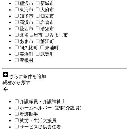
稲沢市
新城市
東海市
大府市
知多市
知立市
高浜市
岩倉市
愛西市
清須市
北名古屋市
みよし市
あま市
蟹江町
阿久比町
東浦町
美浜町
武豊町
豊根村
add_box
さらに条件を追加
職種から探す

介護職員・介護福祉士
ホームヘルパー（訪問介護員）
看護助手
就労・生活支援員
サービス提供責任者