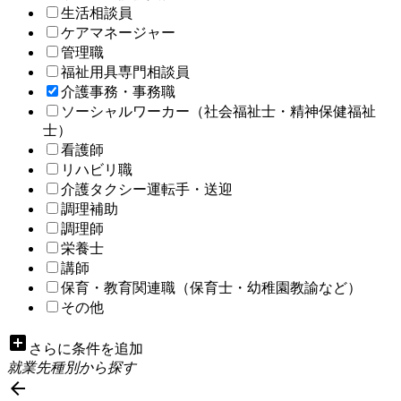
生活相談員
ケアマネージャー
管理職
福祉用具専門相談員
介護事務・事務職
ソーシャルワーカー（社会福祉士・精神保健福祉
士）
看護師
リハビリ職
介護タクシー運転手・送迎
調理補助
調理師
栄養士
講師
保育・教育関連職（保育士・幼稚園教諭など）
その他
add_box
さらに条件を追加
就業先種別から探す
