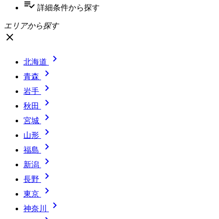
playlist_add_check
詳細条件
から探す
エリアから探す
close

北海道

青森

岩手

秋田

宮城

山形

福島

新潟

長野

東京

神奈川