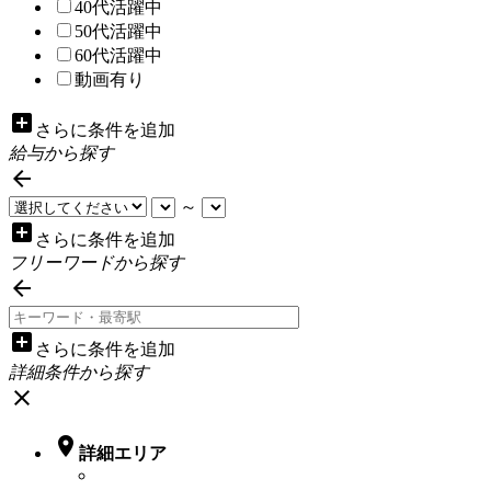
40代活躍中
50代活躍中
60代活躍中
動画有り
add_box
さらに条件を追加
給与から探す

～
add_box
さらに条件を追加
フリーワードから探す

add_box
さらに条件を追加
詳細条件から探す
close

詳細エリア