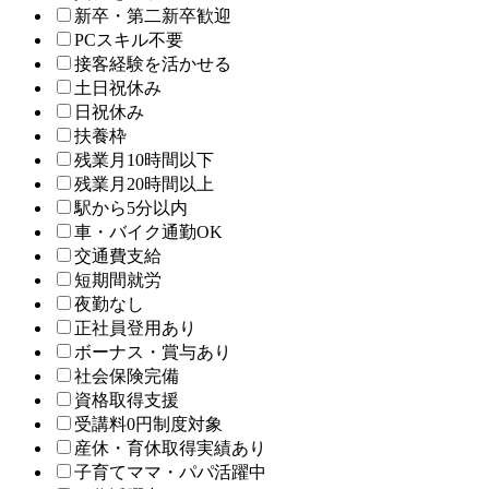
新卒・第二新卒歓迎
PCスキル不要
接客経験を活かせる
土日祝休み
日祝休み
扶養枠
残業月10時間以下
残業月20時間以上
駅から5分以内
車・バイク通勤OK
交通費支給
短期間就労
夜勤なし
正社員登用あり
ボーナス・賞与あり
社会保険完備
資格取得支援
受講料0円制度対象
産休・育休取得実績あり
子育てママ・パパ活躍中