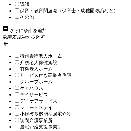
講師
保育・教育関連職（保育士・幼稚園教諭など）
その他
add_box
さらに条件を追加
就業先種別から探す

特別養護老人ホーム
介護老人保健施設
有料老人ホーム
サービス付き高齢者住宅
グループホーム
ケアハウス
デイサービス
デイケアサービス
ショートステイ
小規模多機能型居宅介護
訪問介護事業所
居宅介護支援事業所