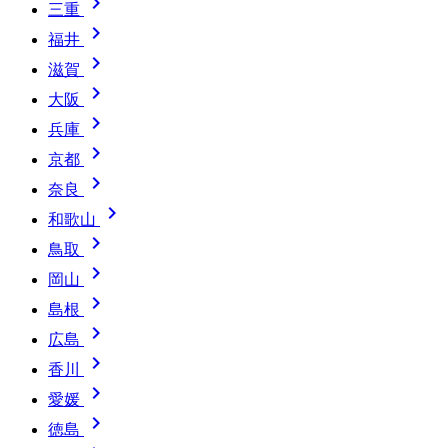

三重

福井

滋賀

大阪

兵庫

京都

奈良

和歌山

鳥取

岡山

島根

広島

香川

愛媛

徳島