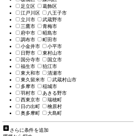
足立区
葛飾区
江戸川区
八王子市
立川市
武蔵野市
三鷹市
青梅市
府中市
昭島市
調布市
町田市
小金井市
小平市
日野市
東村山市
国分寺市
国立市
福生市
狛江市
東大和市
清瀬市
東久留米市
武蔵村山市
多摩市
稲城市
羽村市
あきる野市
西東京市
瑞穂町
日の出町
檜原村
奥多摩町
大島町
add_box
さらに条件を追加