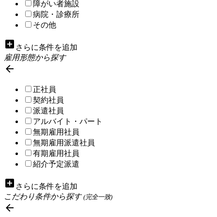
障がい者施設
病院・診療所
その他
add_box
さらに条件を追加
雇用形態から探す

正社員
契約社員
派遣社員
アルバイト・パート
無期雇用社員
無期雇用派遣社員
有期雇用社員
紹介予定派遣
add_box
さらに条件を追加
こだわり条件から探す
(完全一致)
