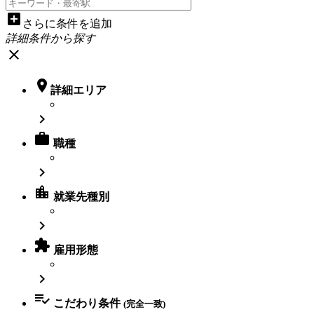
add_box
さらに条件を追加
詳細条件から探す
close

詳細エリア


職種

location_city
就業先種別


雇用形態


こだわり条件
(完全一致)