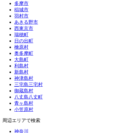
多摩市
稲城市
羽村市
あきる野市
西東京市
瑞穂町
日の出町
檜原村
奥多摩町
大島町
利島村
新島村
神津島村
三宅島三宅村
御蔵島村
八丈島八丈町
青ヶ島村
小笠原村
周辺エリアで検索
神奈川