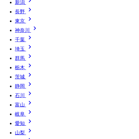

新潟

長野

東京

神奈川

千葉

埼玉

群馬

栃木

茨城

静岡

石川

富山

岐阜

愛知

山梨