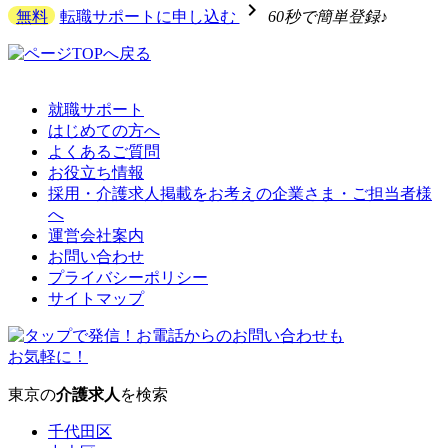
navigate_next
無料
転職サポートに申し込む
60秒で簡単登録♪
就職サポート
はじめての方へ
よくあるご質問
お役立ち情報
採用・介護求人掲載をお考えの企業さま・ご担当者様
へ
運営会社案内
お問い合わせ
プライバシーポリシー
サイトマップ
東京の
介護求人
を検索
千代田区