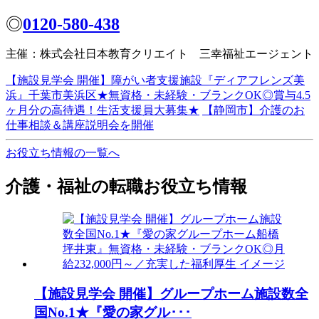
◎
0120-580-438
主催：株式会社日本教育クリエイト 三幸福祉エージェント
【施設見学会 開催】障がい者支援施設『ディアフレンズ美
浜』千葉市美浜区★無資格・未経験・ブランクOK◎賞与4.5
ヶ月分の高待遇！生活支援員大募集★
【静岡市】介護のお
仕事相談＆講座説明会を開催
お役立ち情報の一覧へ
介護・福祉の転職お役立ち情報
【施設見学会 開催】グループホーム施設数全
国No.1★『愛の家グル･･･