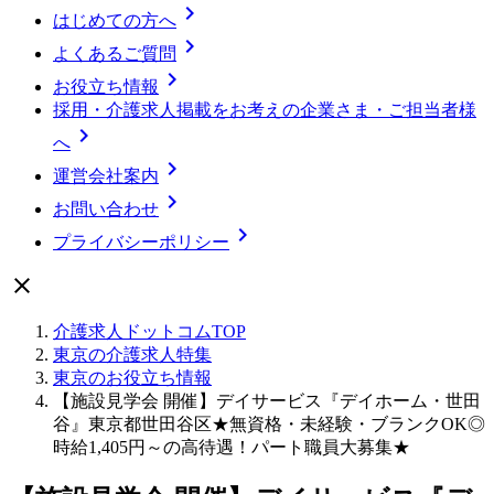

はじめての方へ

よくあるご質問

お役立ち情報
採用・介護求人掲載をお考えの企業さま・ご担当者様

へ

運営会社案内

お問い合わせ

プライバシーポリシー

介護求人ドットコムTOP
東京の介護求人特集
東京のお役立ち情報
【施設見学会 開催】デイサービス『デイホーム・世田
谷』東京都世田谷区★無資格・未経験・ブランクOK◎
時給1,405円～の高待遇！パート職員大募集★