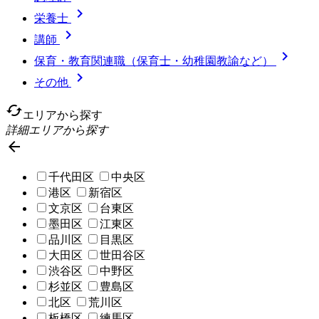

栄養士

講師

保育・教育関連職（保育士・幼稚園教諭など）

その他
cached
エリアから探す
詳細エリアから探す

千代田区
中央区
港区
新宿区
文京区
台東区
墨田区
江東区
品川区
目黒区
大田区
世田谷区
渋谷区
中野区
杉並区
豊島区
北区
荒川区
板橋区
練馬区