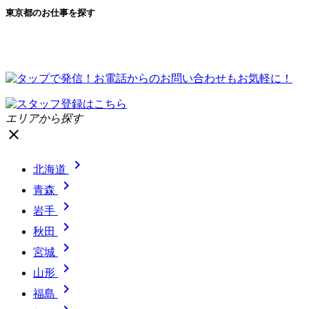
東京都のお仕事を探す
エリアから探す
close

北海道

青森

岩手

秋田

宮城

山形

福島