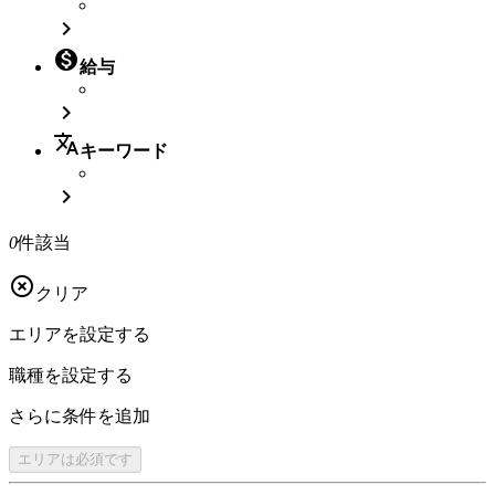


給与

translate
キーワード

0
件該当

クリア
エリアを
設定する
職種を
設定する
さらに
条件を追加
エリアは
必須です