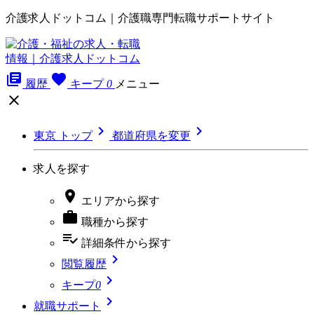
介護求人ドットコム｜介護職専門転職サポートサイト
library_books
favorite
履歴
キープ
0
メニュー



東京 トップ
都道府県を変更
求人を探す

エリア
から探す

職種
から探す
playlist_add_check
詳細条件
から探す

閲覧履歴

キープ
0

就職サポート