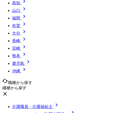

高知

山口

福岡

佐賀

大分

長崎

宮崎

熊本

鹿児島

沖縄
cached
職種から探す
職種から探す
close

介護職員・介護福祉士
