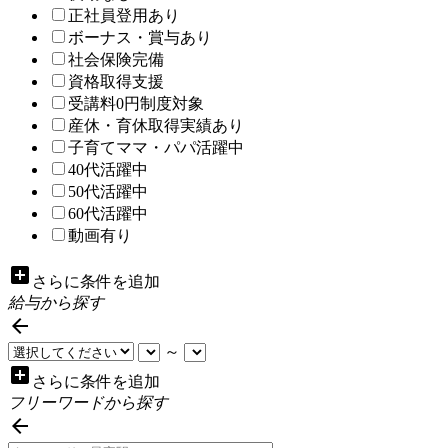
正社員登用あり
ボーナス・賞与あり
社会保険完備
資格取得支援
受講料0円制度対象
産休・育休取得実績あり
子育てママ・パパ活躍中
40代活躍中
50代活躍中
60代活躍中
動画有り
add_box
さらに条件を追加
給与から探す

～
add_box
さらに条件を追加
フリーワードから探す
