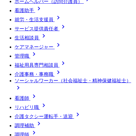
ホームヘルパー（訪問介護員）

看護助手

就労・生活支援員

サービス提供責任者

生活相談員

ケアマネージャー

管理職

福祉用具専門相談員

介護事務・事務職
ソーシャルワーカー（社会福祉士・精神保健福祉士）


看護師

リハビリ職

介護タクシー運転手・送迎

調理補助

調理師