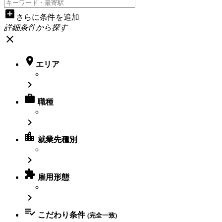
add_box
さらに条件を追加
詳細条件から探す
close

エリア


職種

location_city
就業先種別


雇用形態


こだわり条件
(完全一致)