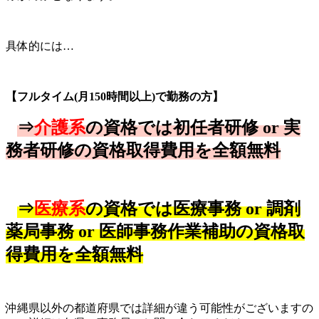
具体的には…
【フルタイム(月150時間以上)で勤務の方】
⇒
介護系
の資格では初任者研修 or 実
務者研修の資格取得費用を全額無料
⇒
医療系
の資格では医療事務 or 調剤
薬局事務
or
医師事務作業補助
の資格取
得費用を全額無料
沖縄県以外の都道府県では詳細が違う可能性がございますの