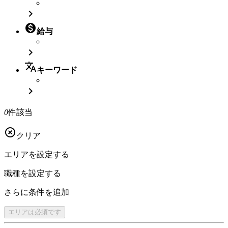


給与

translate
キーワード

0
件該当

クリア
エリアを
設定する
職種を
設定する
さらに
条件を追加
エリアは
必須です