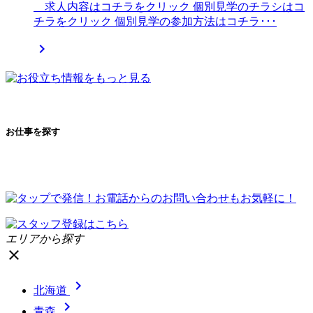
求人内容はコチラをクリック 個別見学のチラシはコ
チラをクリック 個別見学の参加方法はコチラ･･･

お仕事を探す
エリアから探す
close

北海道

青森