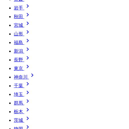

岩手

秋田

宮城

山形

福島

新潟

長野

東京

神奈川

千葉

埼玉

群馬

栃木

茨城

静岡