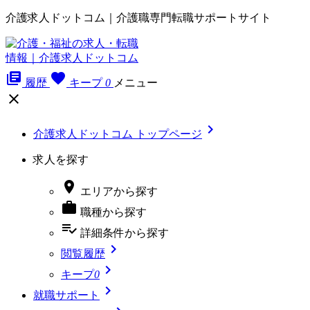
介護求人ドットコム｜介護職専門転職サポートサイト
library_books
favorite
履歴
キープ
0
メニュー


介護求人ドットコム トップページ
求人を探す

エリア
から探す

職種
から探す
playlist_add_check
詳細条件
から探す

閲覧履歴

キープ
0

就職サポート