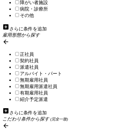
障がい者施設
病院・診療所
その他
add_box
さらに条件を追加
雇用形態から探す

正社員
契約社員
派遣社員
アルバイト・パート
無期雇用社員
無期雇用派遣社員
有期雇用社員
紹介予定派遣
add_box
さらに条件を追加
こだわり条件から探す
(完全一致)
