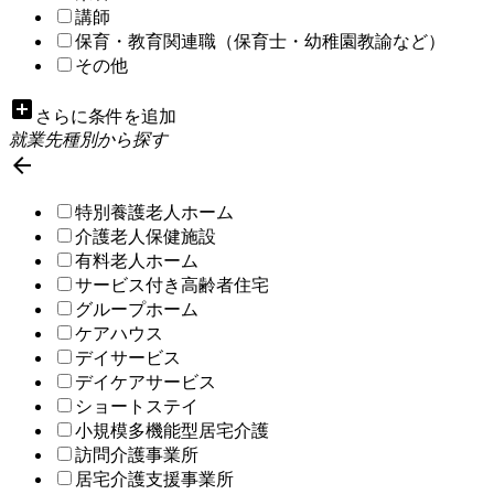
講師
保育・教育関連職（保育士・幼稚園教諭など）
その他
add_box
さらに条件を追加
就業先種別から探す

特別養護老人ホーム
介護老人保健施設
有料老人ホーム
サービス付き高齢者住宅
グループホーム
ケアハウス
デイサービス
デイケアサービス
ショートステイ
小規模多機能型居宅介護
訪問介護事業所
居宅介護支援事業所