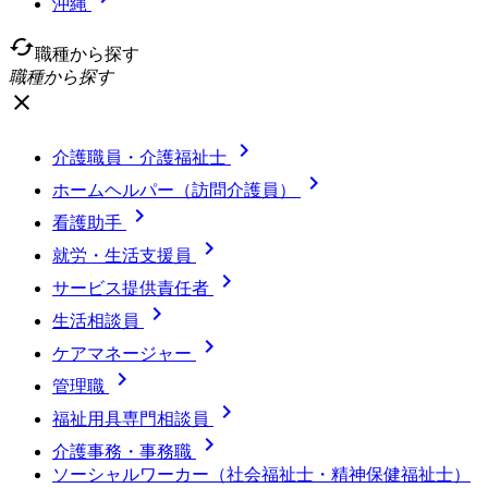
沖縄
cached
職種から探す
職種から探す
close

介護職員・介護福祉士

ホームヘルパー（訪問介護員）

看護助手

就労・生活支援員

サービス提供責任者

生活相談員

ケアマネージャー

管理職

福祉用具専門相談員

介護事務・事務職
ソーシャルワーカー（社会福祉士・精神保健福祉士）