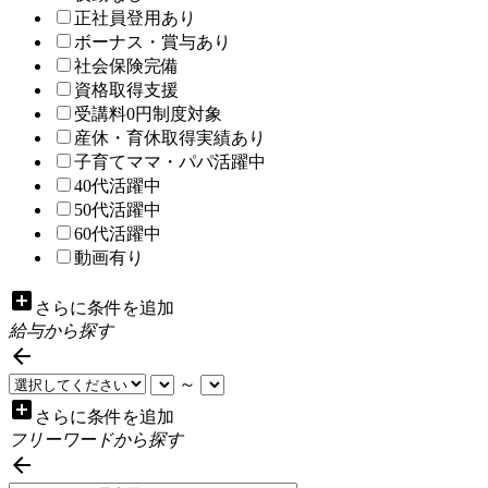
正社員登用あり
ボーナス・賞与あり
社会保険完備
資格取得支援
受講料0円制度対象
産休・育休取得実績あり
子育てママ・パパ活躍中
40代活躍中
50代活躍中
60代活躍中
動画有り
add_box
さらに条件を追加
給与から探す

～
add_box
さらに条件を追加
フリーワードから探す
