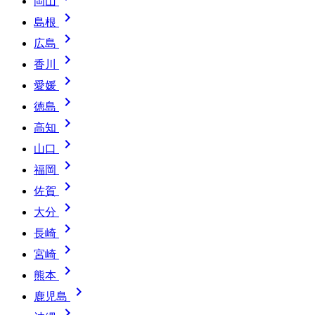
岡山

島根

広島

香川

愛媛

徳島

高知

山口

福岡

佐賀

大分

長崎

宮崎

熊本

鹿児島
