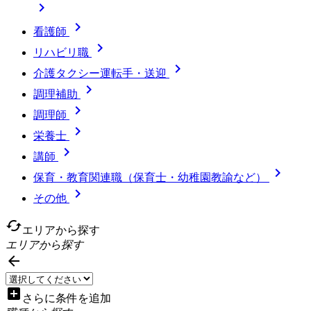


看護師

リハビリ職

介護タクシー運転手・送迎

調理補助

調理師

栄養士

講師

保育・教育関連職（保育士・幼稚園教諭など）

その他
cached
エリアから探す
エリアから探す

add_box
さらに条件を追加