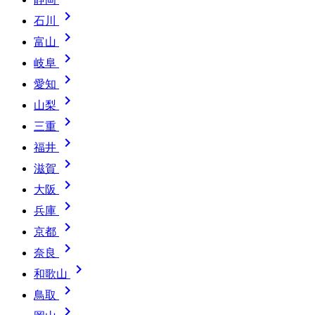

石川

富山

岐阜

愛知

山梨

三重

福井

滋賀

大阪

兵庫

京都

奈良

和歌山

鳥取
