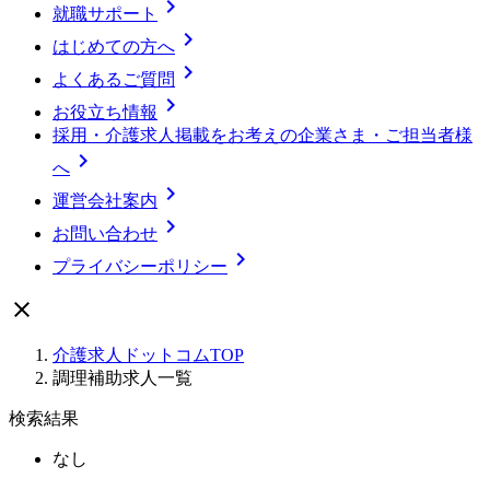

就職サポート

はじめての方へ

よくあるご質問

お役立ち情報
採用・介護求人掲載をお考えの企業さま・ご担当者様

へ

運営会社案内

お問い合わせ

プライバシーポリシー

介護求人ドットコムTOP
調理補助求人一覧
検索結果
なし