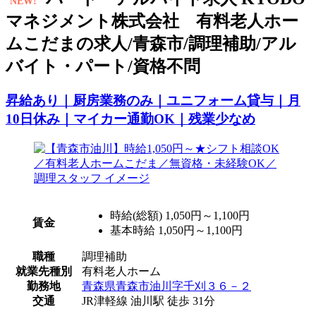
NEW!
マネジメント株式会社 有料老人ホー
ムこだまの求人/青森市/調理補助/アル
バイト・パート/資格不問
昇給あり｜厨房業務のみ｜ユニフォーム貸与｜月
10日休み｜マイカー通勤OK｜残業少なめ
時給(総額)
1,050円～1,100円
賃金
基本時給 1,050円～1,100円
職種
調理補助
就業先種別
有料老人ホーム
勤務地
青森県青森市油川字千刈３６－２
交通
JR津軽線 油川駅 徒歩 31分