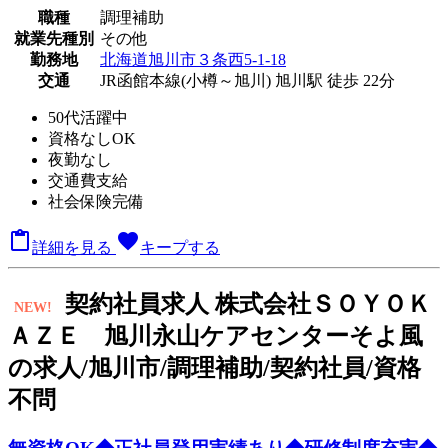
職種
調理補助
就業先種別
その他
勤務地
北海道旭川市３条西5-1-18
交通
JR函館本線(小樽～旭川) 旭川駅 徒歩 22分
50代活躍中
資格なしOK
夜勤なし
交通費支給
社会保険完備

favorite
詳細を見る
キープする
契
約社員求人
株式会社ＳＯＹＯＫ
NEW!
ＡＺＥ 旭川永山ケアセンターそよ風
の求人/旭川市/調理補助/契約社員/資格
不問