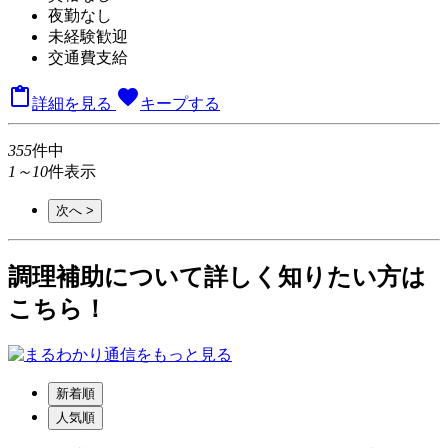
夜勤なし
未経験歓迎
交通費支給

favorite
詳細を見る
キープする
355
件中
1～10
件表示
次へ >
調理補助について詳しく知りたい方は
こちら！
新着順
人気順