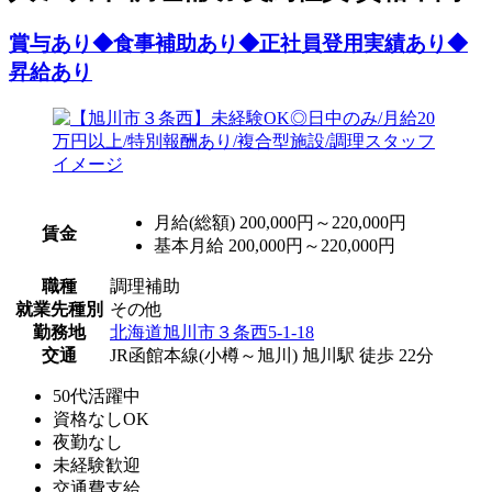
賞与あり◆食事補助あり◆正社員登用実績あり◆
昇給あり
月給(総額)
200,000円～220,000円
賃金
基本月給 200,000円～220,000円
職種
調理補助
就業先種別
その他
勤務地
北海道旭川市３条西5-1-18
交通
JR函館本線(小樽～旭川) 旭川駅 徒歩 22分
50代活躍中
資格なしOK
夜勤なし
未経験歓迎
交通費支給