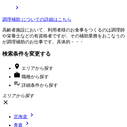

調理補助 についての詳細はこちら
高齢者施設において、利用者様のお食事をつくるのは調理師
や栄養士などの有資格者ですが、その補助業務をおこなうの
が調理補助のお仕事です。具体的・・・
検索条件を変更する

エリア
から探す

職種
から探す
playlist_add_check
詳細条件
から探す
エリアから探す
close

北海道

青森