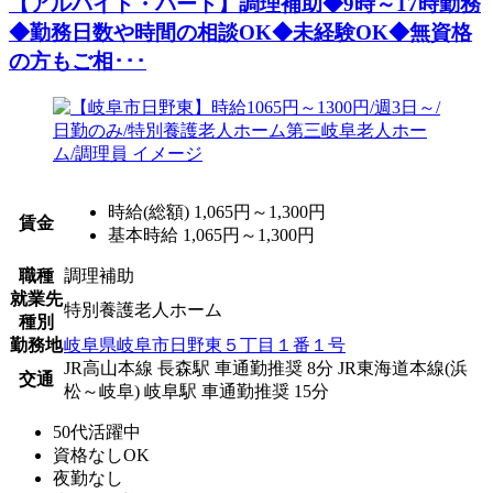
【アルバイト・パート】調理補助◆9時～17時勤務
◆勤務日数や時間の相談OK◆未経験OK◆無資格
の方もご相･･･
時給(総額)
1,065円～1,300円
賃金
基本時給 1,065円～1,300円
職種
調理補助
就業先
特別養護老人ホーム
種別
勤務地
岐阜県岐阜市日野東５丁目１番１号
JR高山本線 長森駅 車通勤推奨 8分
JR東海道本線(浜
交通
松～岐阜) 岐阜駅 車通勤推奨 15分
50代活躍中
資格なしOK
夜勤なし