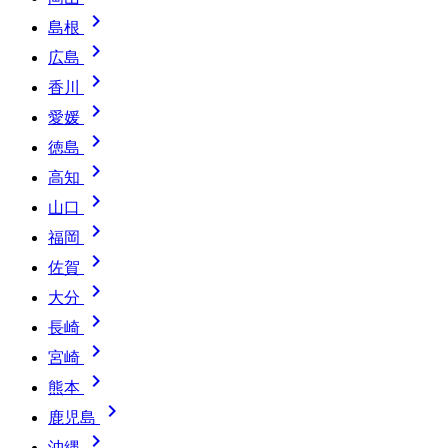

島根

広島

香川

愛媛

徳島

高知

山口

福岡

佐賀

大分

長崎

宮崎

熊本

鹿児島

沖縄