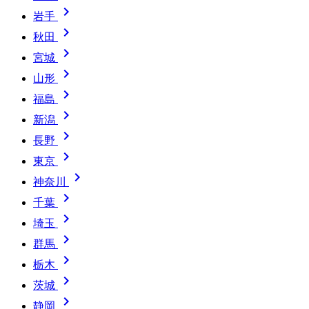

岩手

秋田

宮城

山形

福島

新潟

長野

東京

神奈川

千葉

埼玉

群馬

栃木

茨城

静岡