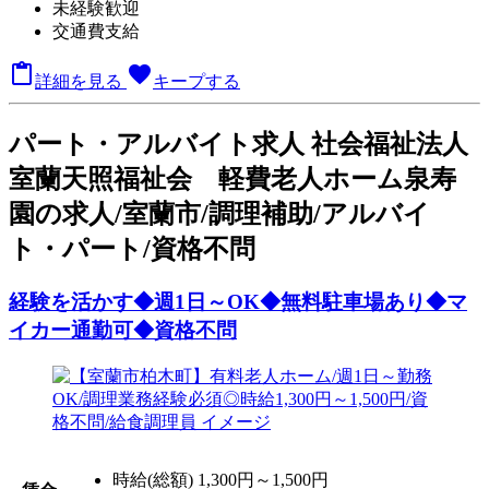
未経験歓迎
交通費支給

favorite
詳細を見る
キープする
パート
・アルバイト求人
社会福祉法人
室蘭天照福祉会 軽費老人ホーム泉寿
園の求人/室蘭市/調理補助/アルバイ
ト・パート/資格不問
経験を活かす◆週1日～OK◆無料駐車場あり◆マ
イカー通勤可◆資格不問
時給(総額)
1,300円～1,500円