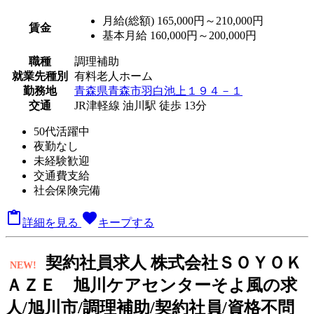
月給(総額)
165,000円～210,000円
賃金
基本月給 160,000円～200,000円
職種
調理補助
就業先種別
有料老人ホーム
勤務地
青森県青森市羽白池上１９４－１
交通
JR津軽線 油川駅 徒歩 13分
50代活躍中
夜勤なし
未経験歓迎
交通費支給
社会保険完備

favorite
詳細を見る
キープする
契
約社員求人
株式会社ＳＯＹＯＫ
NEW!
ＡＺＥ 旭川ケアセンターそよ風の求
人/旭川市/調理補助/契約社員/資格不問