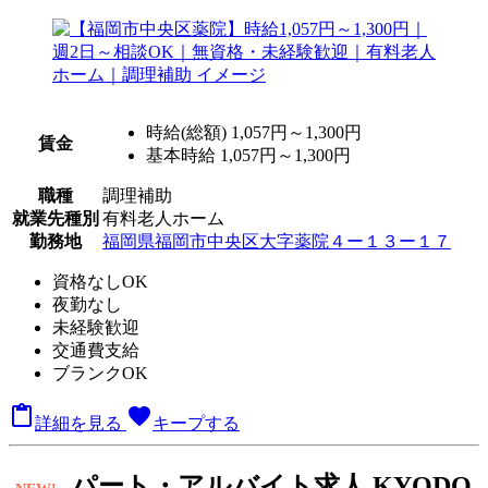
時給(総額)
1,057円～1,300円
賃金
基本時給 1,057円～1,300円
職種
調理補助
就業先種別
有料老人ホーム
勤務地
福岡県福岡市中央区大字薬院４ー１３ー１７
資格なしOK
夜勤なし
未経験歓迎
交通費支給
ブランクOK

favorite
詳細を見る
キープする
パート
・アルバイト求人
KYODO