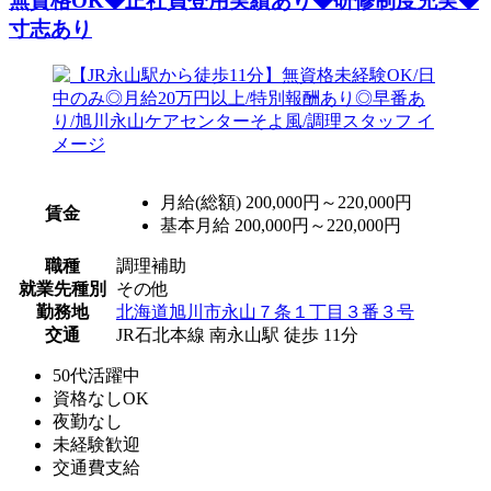
無資格OK◆正社員登用実績あり◆研修制度充実◆
寸志あり
月給(総額)
200,000円～220,000円
賃金
基本月給 200,000円～220,000円
職種
調理補助
就業先種別
その他
勤務地
北海道旭川市永山７条１丁目３番３号
交通
JR石北本線 南永山駅 徒歩 11分
50代活躍中
資格なしOK
夜勤なし
未経験歓迎
交通費支給