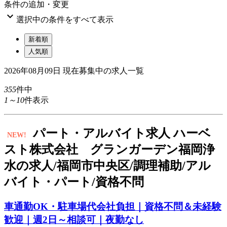
条件の追加・変更

選択中の条件をすべて表示
新着順
人気順
2026年08月09日
現在募集中の求人一覧
355
件中
1～10
件表示
パート
・アルバイト求人
ハーベ
NEW!
スト株式会社 グランガーデン福岡浄
水の求人/福岡市中央区/調理補助/アル
バイト・パート/資格不問
車通勤OK・駐車場代会社負担｜資格不問＆未経験
歓迎｜週2日～相談可｜夜勤なし