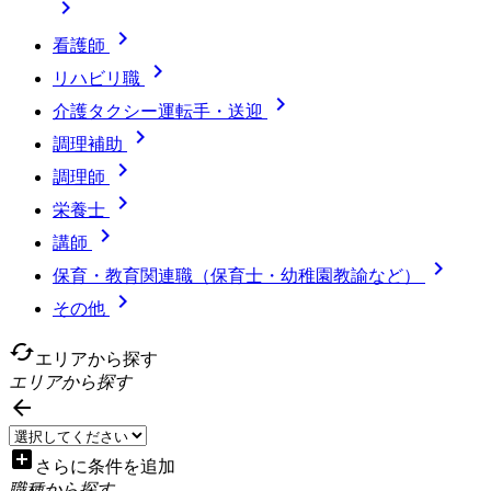


看護師

リハビリ職

介護タクシー運転手・送迎

調理補助

調理師

栄養士

講師

保育・教育関連職（保育士・幼稚園教諭など）

その他
cached
エリアから探す
エリアから探す

add_box
さらに条件を追加
職種から探す