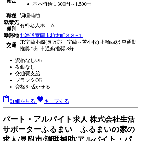
賃金
基本時給 1,300円～1,500円
職種
調理補助
就業先
有料老人ホーム
種別
勤務地
北海道室蘭市柏木町３８−１
JR室蘭本線(長万部・室蘭～苫小牧) 本輪西駅 車通勤
交通
推奨 5分
車通勤推奨 8分
資格なしOK
夜勤なし
交通費支給
ブランクOK
資格を活かせる

favorite
詳細を見る
キープする
パート
・アルバイト求人
株式会社生活
サポーターふるまい ふるまいの家の
求人/見附市/調理補助/アルバイト・パ