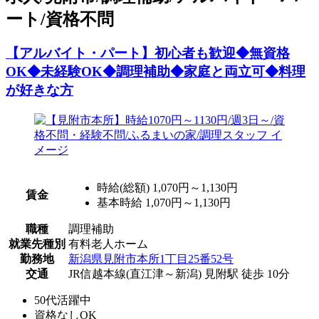
ート/資格不問
【アルバイト・パート】初心者も歓迎◆無資格
OK◆未経験OK◆調理補助◆家庭と両立可◆料理
が好きな方
時給(総額)
1,070円～1,130円
賃金
基本時給 1,070円～1,130円
職種
調理補助
就業先種別
有料老人ホーム
勤務地
新潟県見附市本所1丁目25番52号
交通
JR信越本線(直江津～新潟) 見附駅 徒歩 10分
50代活躍中
資格なしOK