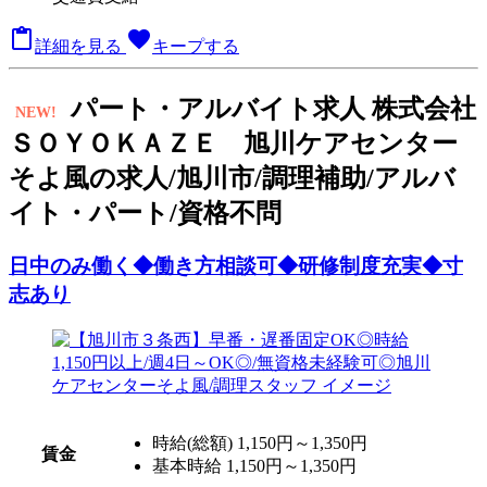

favorite
詳細を見る
キープする
パート
・アルバイト求人
株式会社
NEW!
ＳＯＹＯＫＡＺＥ 旭川ケアセンター
そよ風の求人/旭川市/調理補助/アルバ
イト・パート/資格不問
日中のみ働く◆働き方相談可◆研修制度充実◆寸
志あり
時給(総額)
1,150円～1,350円
賃金
基本時給 1,150円～1,350円