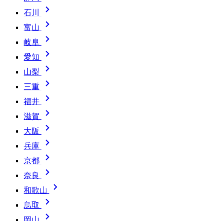

石川

富山

岐阜

愛知

山梨

三重

福井

滋賀

大阪

兵庫

京都

奈良

和歌山

鳥取

岡山