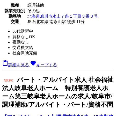
職種
調理補助
就業先種別
その他
勤務地
北海道旭川市永山７条１丁目３番３号
交通
JR石北本線 南永山駅 徒歩 11分
50代活躍中
資格なしOK
夜勤なし
交通費支給
社会保険完備

favorite
詳細を見る
キープする
パート
・アルバイト求人
社会福祉
NEW!
法人岐阜老人ホーム 特別養護老人ホ
ーム第三岐阜老人ホームの求人/岐阜市/
調理補助/アルバイト・パート/資格不問