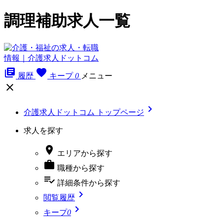
調理補助求人一覧
library_books
favorite
履歴
キープ
0
メニュー


介護求人ドットコム トップページ
求人を探す

エリア
から探す

職種
から探す
playlist_add_check
詳細条件
から探す

閲覧履歴

キープ
0