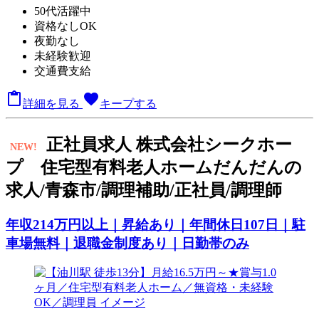
50代活躍中
資格なしOK
夜勤なし
未経験歓迎
交通費支給

favorite
詳細を見る
キープする
正
社員求人
株式会社シークホー
NEW!
プ 住宅型有料老人ホームだんだんの
求人/青森市/調理補助/正社員/調理師
年収214万円以上｜昇給あり｜年間休日107日｜駐
車場無料｜退職金制度あり｜日勤帯のみ