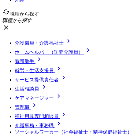
cached
職種から探す
職種から探す
close

介護職員・介護福祉士

ホームヘルパー（訪問介護員）

看護助手

就労・生活支援員

サービス提供責任者

生活相談員

ケアマネージャー

管理職

福祉用具専門相談員

介護事務・事務職
ソーシャルワーカー（社会福祉士・精神保健福祉士）