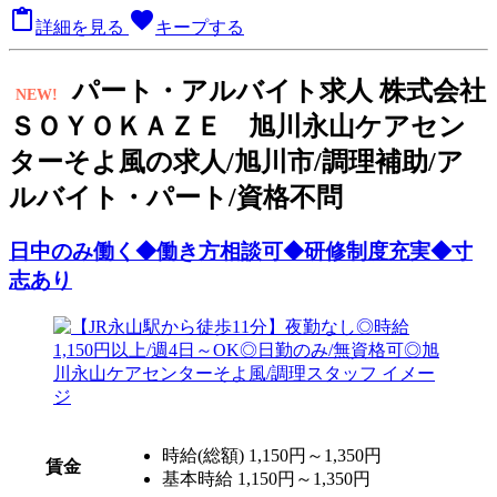

favorite
詳細を見る
キープする
パート
・アルバイト求人
株式会社
NEW!
ＳＯＹＯＫＡＺＥ 旭川永山ケアセン
ターそよ風の求人/旭川市/調理補助/ア
ルバイト・パート/資格不問
日中のみ働く◆働き方相談可◆研修制度充実◆寸
志あり
時給(総額)
1,150円～1,350円
賃金
基本時給 1,150円～1,350円