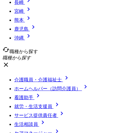

長崎

宮崎

熊本

鹿児島

沖縄
cached
職種から探す
職種から探す
close

介護職員・介護福祉士

ホームヘルパー（訪問介護員）

看護助手

就労・生活支援員

サービス提供責任者

生活相談員
