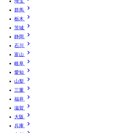
埼玉

群馬

栃木

茨城

静岡

石川

富山

岐阜

愛知

山梨

三重

福井

滋賀

大阪

兵庫
