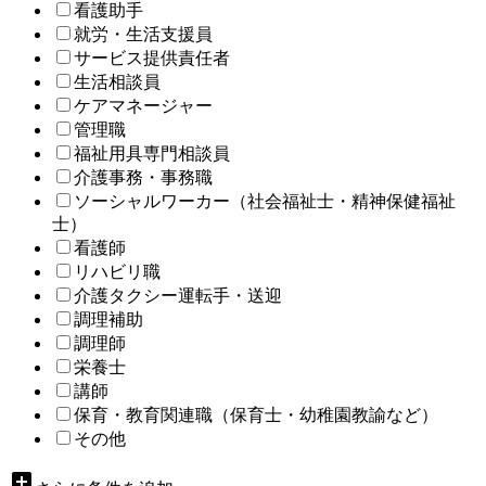
看護助手
就労・生活支援員
サービス提供責任者
生活相談員
ケアマネージャー
管理職
福祉用具専門相談員
介護事務・事務職
ソーシャルワーカー（社会福祉士・精神保健福祉
士）
看護師
リハビリ職
介護タクシー運転手・送迎
調理補助
調理師
栄養士
講師
保育・教育関連職（保育士・幼稚園教諭など）
その他
add_box