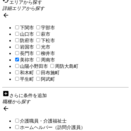
cached
エリアから探す
詳細エリアから探す

下関市
宇部市
山口市
萩市
防府市
下松市
岩国市
光市
長門市
柳井市
美祢市
周南市
山陽小野田市
周防大島町
和木町
田布施町
平生町
阿武町
add_box
さらに条件を追加
職種から探す

介護職員・介護福祉士
ホームヘルパー（訪問介護員）