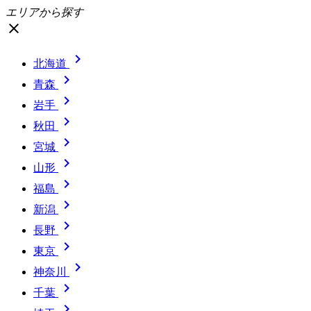
エリアから探す
close

北海道

青森

岩手

秋田

宮城

山形

福島

新潟

長野

東京

神奈川

千葉
