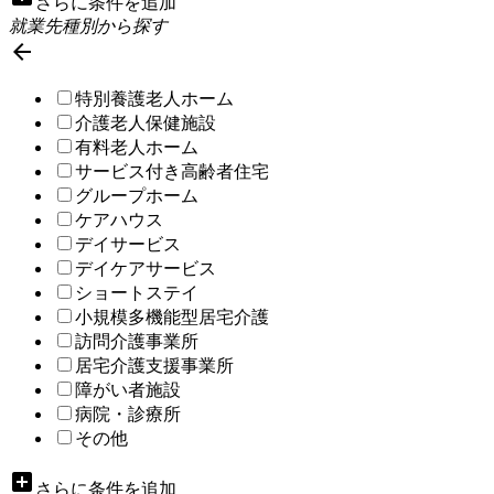
さらに条件を追加
就業先種別から探す

特別養護老人ホーム
介護老人保健施設
有料老人ホーム
サービス付き高齢者住宅
グループホーム
ケアハウス
デイサービス
デイケアサービス
ショートステイ
小規模多機能型居宅介護
訪問介護事業所
居宅介護支援事業所
障がい者施設
病院・診療所
その他
add_box
さらに条件を追加