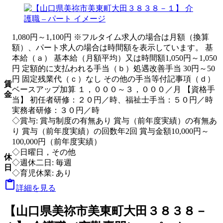
1,080円～1,100円 ※フルタイム求人の場合は月額（換算
額）、パート求人の場合は時間額を表示しています。 基
本給（ａ） 基本給（月額平均）又は時間額1,050円～1,050
円 定額的に支払われる手当（ｂ）処遇改善手当 30円～50
円 固定残業代（ｃ）なし その他の手当等付記事項（ｄ）
賃
ベースアップ加算 １，０００～３，０００／月 【資格手
金
当】 初任者研修：２０円／時、福祉士手当：５０円／時
実務者研修：３０円／時
◇賞与: 賞与制度の有無あり 賞与（前年度実績）の有無あ
り 賞与（前年度実績）の回数年2回 賞与金額10,000円～
100,000円（前年度実績）
◇日曜日，その他
休
◇週休二日: 毎週
日
◇育児休業: あり

詳細を見る
【山口県美祢市美東町大田３８３８－