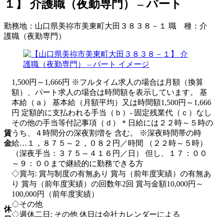
１】 介護職（夜勤専門） – パート
勤務地：
山口県美祢市美東町大田３８３８－１
職 種：
介
護職（夜勤専門）
1,500円～1,666円 ※フルタイム求人の場合は月額（換算
額）、パート求人の場合は時間額を表示しています。 基
本給（ａ） 基本給（月額平均）又は時間額1,500円～1,666
円 定額的に支払われる手当（ｂ）- 固定残業代（ｃ）なし
その他の手当等付記事項（ｄ）＊日給には２２時～５時の
賃
うち、４時間分の深夜割増を 含む。 ※深夜時間帯の時
金
給…１，８７５～２，０８２円／時間 （２２時～５時）
（深夜手当：３７５～４１６円／日） 但し、１７：００
～９：００まで継続的に勤務できる方
◇賞与: 賞与制度の有無あり 賞与（前年度実績）の有無あ
り 賞与（前年度実績）の回数年2回 賞与金額10,000円～
100,000円（前年度実績）
◇その他
休
◇週休二日: その他 休日は会社カレンダーによる