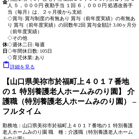
金
人 ５，０００円 夜勤手当 １回 ６，０００円 処遇改善手
当（毎月）は、２ヶ月後から支給
◇賞与: 賞与制度の有無あり 賞与（前年度実績）の有無あ
り 賞与（前年度実績）の回数年2回 賞与金額計 3.00ヶ月分
（前年度実績）
◇その他
休
◇週休二日: 毎週
日
◇年間休日数: 105日
◇育児休業: あり

詳細を見る
【山口県美祢市於福町上４０１７番地
の１ 特別養護老人ホームみのり園】 介
護職（特別養護老人ホームみのり園） –
フルタイム
勤務地：
山口県美祢市於福町上４０１７番地の１ 特別養護
老人ホームみのり園
職 種：
介護職（特別養護老人ホーム
みのり園）