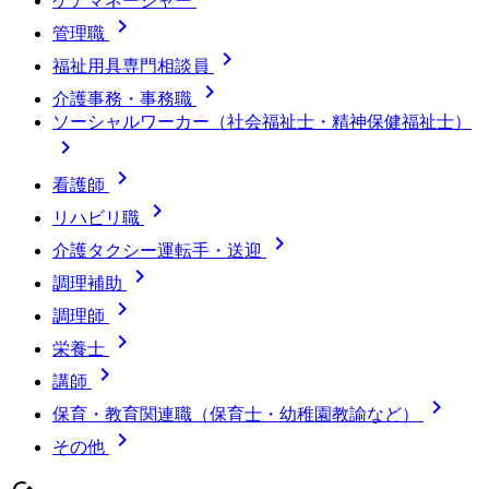
ケアマネージャー

管理職

福祉用具専門相談員

介護事務・事務職
ソーシャルワーカー（社会福祉士・精神保健福祉士）


看護師

リハビリ職

介護タクシー運転手・送迎

調理補助

調理師

栄養士

講師

保育・教育関連職（保育士・幼稚園教諭など）

その他