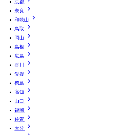
京都

奈良

和歌山

鳥取

岡山

島根

広島

香川

愛媛

徳島

高知

山口

福岡

佐賀

大分