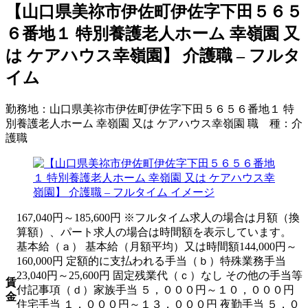
【山口県美祢市伊佐町伊佐字下田５６５
６番地１ 特別養護老人ホーム 幸嶺園 又
は ケアハウス幸嶺園】 介護職 – フルタ
イム
勤務地：
山口県美祢市伊佐町伊佐字下田５６５６番地１ 特
別養護老人ホーム 幸嶺園 又は ケアハウス幸嶺園
職 種：
介
護職
167,040円～185,600円 ※フルタイム求人の場合は月額（換
算額）、パート求人の場合は時間額を表示しています。
基本給（ａ） 基本給（月額平均）又は時間額144,000円～
160,000円 定額的に支払われる手当（ｂ）特殊業務手当
23,040円～25,600円 固定残業代（ｃ）なし その他の手当等
賃
付記事項（ｄ）家族手当 ５，０００円～１０，０００円
金
住宅手当 １，０００円～１３，０００円 夜勤手当 ５，０