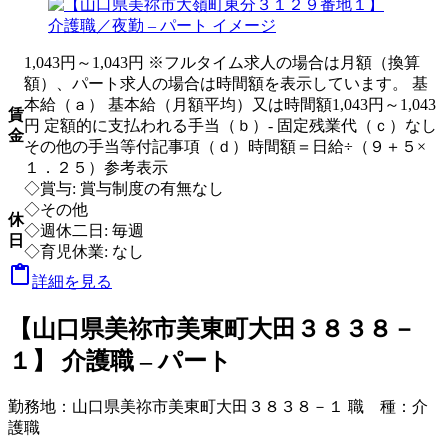
1,043円～1,043円 ※フルタイム求人の場合は月額（換算
額）、パート求人の場合は時間額を表示しています。 基
本給（ａ） 基本給（月額平均）又は時間額1,043円～1,043
賃
円 定額的に支払われる手当（ｂ）- 固定残業代（ｃ）なし
金
その他の手当等付記事項（ｄ）時間額＝日給÷（９＋５×
１．２５）参考表示
◇賞与: 賞与制度の有無なし
◇その他
休
◇週休二日: 毎週
日
◇育児休業: なし

詳細を見る
【山口県美祢市美東町大田３８３８－
１】 介護職 – パート
勤務地：
山口県美祢市美東町大田３８３８－１
職 種：
介
護職