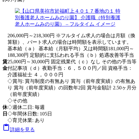
206,000円～218,300円 ※フルタイム求人の場合は月額（換
算額）、パート求人の場合は時間額を表示しています。
基本給（ａ） 基本給（月額平均）又は時間額181,000円～
188,300円 定額的に支払われる手当（ｂ）処遇改善等手当
賃
25,000円～30,000円 固定残業代（ｃ）なし その他の手当等
金
付記事項（ｄ）夜勤手当：６，５００円／回 資格手当：
介護福祉士 ４，０００円
◇賞与: 賞与制度の有無あり 賞与（前年度実績）の有無あ
り 賞与（前年度実績）の回数年2回 賞与金額計 2.50ヶ月分
（前年度実績）
◇その他
休
◇週休二日: 毎週
日
◇年間休日数: 105日
◇育児休業: あり

詳細を見る