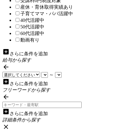
受講料0円制度対象
産休・育休取得実績あり
子育てママ・パパ活躍中
40代活躍中
50代活躍中
60代活躍中
動画有り
add_box
さらに条件を追加
給与から探す

～
add_box
さらに条件を追加
フリーワードから探す

add_box
さらに条件を追加
詳細条件から探す
close