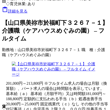
日
◇育児休業: あり

詳細を見る
【山口県美祢市於福町下３２６７－１】
介護職（ケアハウスめぐみの園） – フ
ルタイム
勤務地：
山口県美祢市於福町下３２６７－１
職 種：
介護
職（ケアハウスめぐみの園）
201,000円～213,800円 ※フルタイム求人の場合は月額（換
算額）、パート求人の場合は時間額を表示しています。
基本給（ａ） 基本給（月額平均）又は時間額181,000円～
188,800円 定額的に支払われる手当（ｂ）処遇改善手当
20,000円～25,000円 固定残業代（ｃ）なし その他の手当等
賃
付記事項（ｄ）住宅手当 上限２０，０００円 扶養手当 １