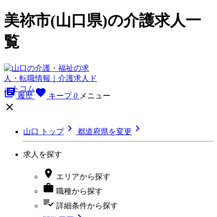
美祢市(山口県)の介護求人一
覧
library_books
favorite
履歴
キープ
0
メニュー



山口 トップ
都道府県を変更
求人を探す

エリア
から探す

職種
から探す
playlist_add_check
詳細条件
から探す
