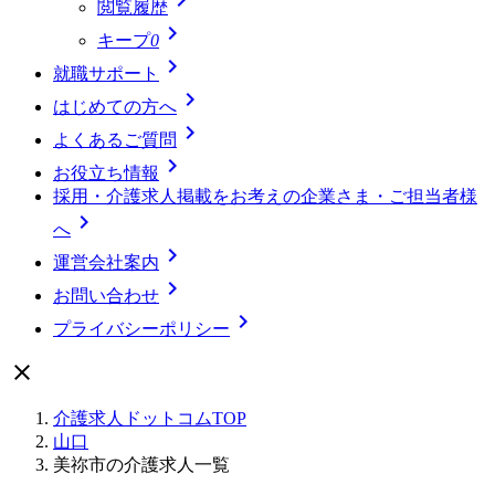
閲覧履歴

キープ
0

就職サポート

はじめての方へ

よくあるご質問

お役立ち情報
採用・介護求人掲載をお考えの企業さま・ご担当者様

へ

運営会社案内

お問い合わせ

プライバシーポリシー

介護求人ドットコムTOP
山口
美祢市の介護求人一覧