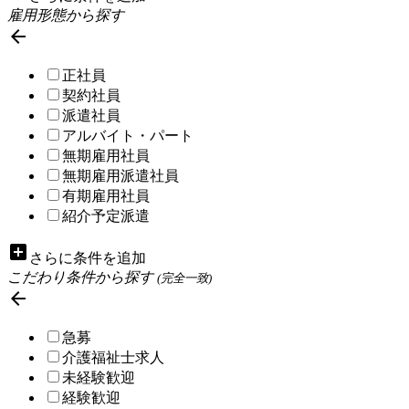
雇用形態から探す

正社員
契約社員
派遣社員
アルバイト・パート
無期雇用社員
無期雇用派遣社員
有期雇用社員
紹介予定派遣
add_box
さらに条件を追加
こだわり条件から探す
(完全一致)

急募
介護福祉士求人
未経験歓迎
経験歓迎