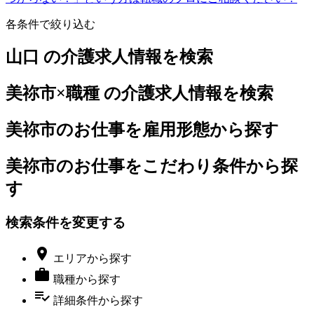
各条件で絞り込む
山口 の介護求人情報を検索
美祢市×職種 の介護求人情報を検索
美祢市のお仕事を雇用形態から探す
美祢市のお仕事をこだわり条件から探
す
検索条件を変更する

エリア
から探す

職種
から探す
playlist_add_check
詳細条件
から探す