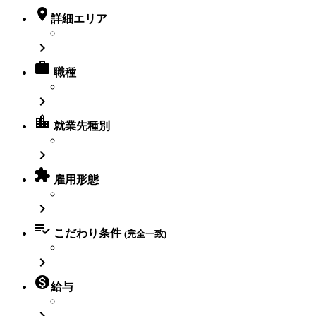

詳細エリア


職種

location_city
就業先種別


雇用形態


こだわり条件
(完全一致)


給与
