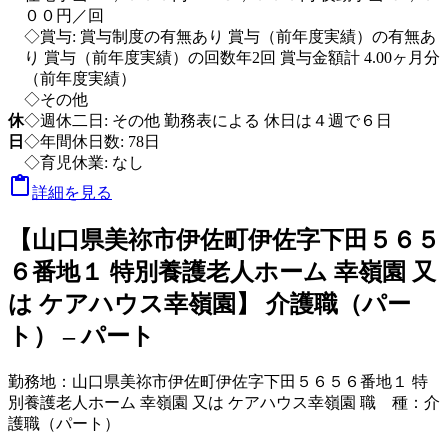
００円／回
◇賞与: 賞与制度の有無あり 賞与（前年度実績）の有無あ
り 賞与（前年度実績）の回数年2回 賞与金額計 4.00ヶ月分
（前年度実績）
◇その他
休
◇週休二日: その他 勤務表による 休日は４週で６日
日
◇年間休日数: 78日
◇育児休業: なし

詳細を見る
【山口県美祢市伊佐町伊佐字下田５６５
６番地１ 特別養護老人ホーム 幸嶺園 又
は ケアハウス幸嶺園】 介護職（パー
ト） – パート
勤務地：
山口県美祢市伊佐町伊佐字下田５６５６番地１ 特
別養護老人ホーム 幸嶺園 又は ケアハウス幸嶺園
職 種：
介
護職（パート）