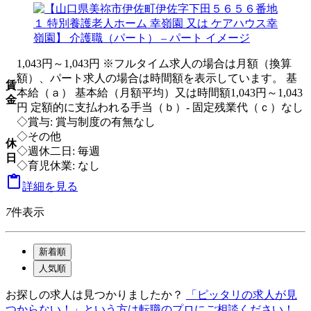
1,043円～1,043円 ※フルタイム求人の場合は月額（換算
額）、パート求人の場合は時間額を表示しています。 基
賃
本給（ａ） 基本給（月額平均）又は時間額1,043円～1,043
金
円 定額的に支払われる手当（ｂ）- 固定残業代（ｃ）なし
◇賞与: 賞与制度の有無なし
◇その他
休
◇週休二日: 毎週
日
◇育児休業: なし

詳細を見る
7
件表示
新着順
人気順
お探しの求人は見つかりましたか？
「ピッタリの求人が見
つからない！」という方は転職のプロにご相談ください！