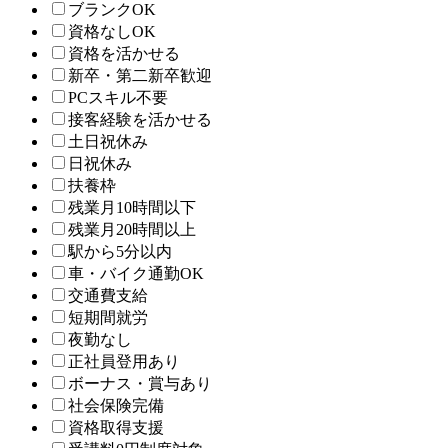
ブランクOK
資格なしOK
資格を活かせる
新卒・第二新卒歓迎
PCスキル不要
接客経験を活かせる
土日祝休み
日祝休み
扶養枠
残業月10時間以下
残業月20時間以上
駅から5分以内
車・バイク通勤OK
交通費支給
短期間就労
夜勤なし
正社員登用あり
ボーナス・賞与あり
社会保険完備
資格取得支援