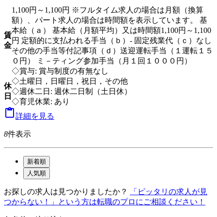
1,100円～1,100円 ※フルタイム求人の場合は月額（換算
額）、パート求人の場合は時間額を表示しています。 基
本給（ａ） 基本給（月額平均）又は時間額1,100円～1,100
賃
円 定額的に支払われる手当（ｂ）- 固定残業代（ｃ）なし
金
その他の手当等付記事項（ｄ）送迎運転手当（１運転１５
０円） ミ－ティング参加手当（月１回１０００円）
◇賞与: 賞与制度の有無なし
◇土曜日，日曜日，祝日，その他
休
◇週休二日: 週休二日制（土日休）
日
◇育児休業: あり

詳細を見る
8
件表示
新着順
人気順
お探しの求人は見つかりましたか？
「ピッタリの求人が見
つからない！」という方は転職のプロにご相談ください！