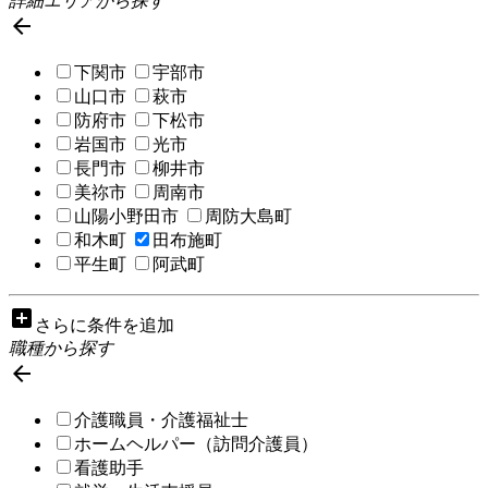
詳細エリアから探す

下関市
宇部市
山口市
萩市
防府市
下松市
岩国市
光市
長門市
柳井市
美祢市
周南市
山陽小野田市
周防大島町
和木町
田布施町
平生町
阿武町
add_box
さらに条件を追加
職種から探す

介護職員・介護福祉士
ホームヘルパー（訪問介護員）
看護助手