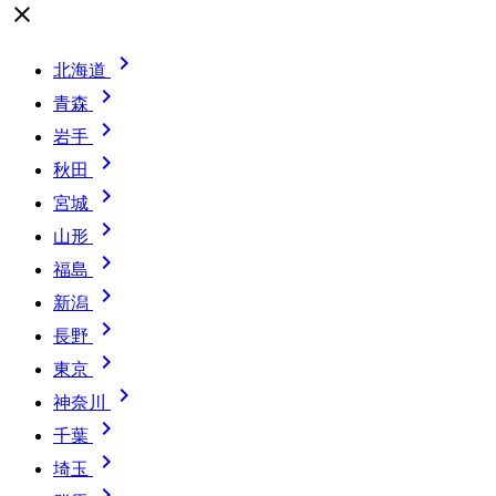
close

北海道

青森

岩手

秋田

宮城

山形

福島

新潟

長野

東京

神奈川

千葉

埼玉
