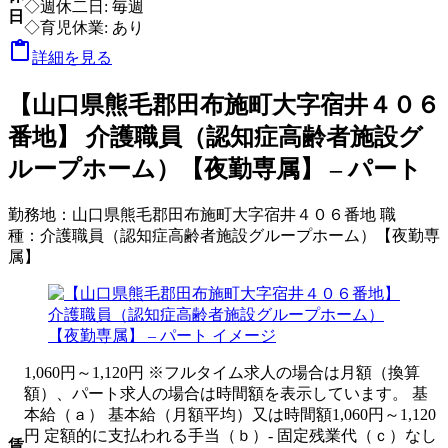
◇週休二日: 毎週
日
◇育児休業: あり

詳細を見る
【山口県熊毛郡田布施町大字宿井４０６
番地】 介護職員（認知症高齢者施設グ
ループホーム）【夜勤専属】 – パート
勤務地：
山口県熊毛郡田布施町大字宿井４０６番地
職
種：
介護職員（認知症高齢者施設グループホーム）【夜勤専
属】
1,060円～1,120円 ※フルタイム求人の場合は月額（換算
額）、パート求人の場合は時間額を表示しています。 基
本給（ａ） 基本給（月額平均）又は時間額1,060円～1,120
円 定額的に支払われる手当（ｂ）- 固定残業代（ｃ）なし
賃