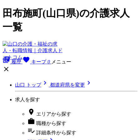
田布施町(山口県)の介護求人
一覧
library_books
favorite
履歴
キープ
0
メニュー



山口 トップ
都道府県を変更
求人を探す

エリア
から探す

職種
から探す
playlist_add_check
詳細条件
から探す
