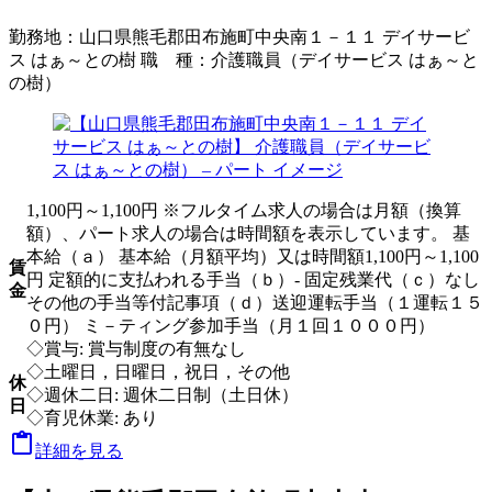
勤務地：
山口県熊毛郡田布施町中央南１－１１ デイサービ
ス はぁ～との樹
職 種：
介護職員（デイサービス はぁ～と
の樹）
1,100円～1,100円 ※フルタイム求人の場合は月額（換算
額）、パート求人の場合は時間額を表示しています。 基
本給（ａ） 基本給（月額平均）又は時間額1,100円～1,100
賃
円 定額的に支払われる手当（ｂ）- 固定残業代（ｃ）なし
金
その他の手当等付記事項（ｄ）送迎運転手当（１運転１５
０円） ミ－ティング参加手当（月１回１０００円）
◇賞与: 賞与制度の有無なし
◇土曜日，日曜日，祝日，その他
休
◇週休二日: 週休二日制（土日休）
日
◇育児休業: あり

詳細を見る