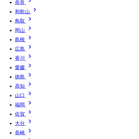

奈良

和歌山

鳥取

岡山

島根

広島

香川

愛媛

徳島

高知

山口

福岡

佐賀

大分

長崎