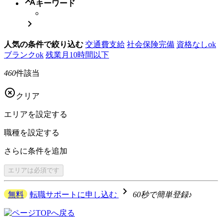
キーワード

人気の条件で絞り込む
交通費支給
社会保険完備
資格なしok
ブランクok
残業月10時間以下
460
件該当

クリア
エリアを
設定する
職種を
設定する
さらに
条件を追加
エリアは
必須です
navigate_next
無料
転職サポートに申し込む
60秒で簡単登録♪