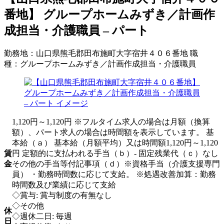
番地】 グループホームみずき／計画作
成担当・介護職員 – パート
勤務地：
山口県熊毛郡田布施町大字宿井４０６番地
職
種：
グループホームみずき／計画作成担当・介護職員
1,120円～1,120円 ※フルタイム求人の場合は月額（換算
額）、パート求人の場合は時間額を表示しています。 基
本給（ａ） 基本給（月額平均）又は時間額1,120円～1,120
賃
円 定額的に支払われる手当（ｂ）- 固定残業代（ｃ）なし
金
その他の手当等付記事項（ｄ）※資格手当（介護支援専門
員） ・勤務時間数に応じて支給。 ※処遇改善加算：勤務
時間数及び業績に応じて支給
◇賞与: 賞与制度の有無なし
◇その他
休
◇週休二日: 毎週
日