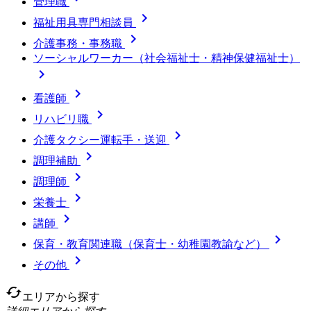
管理職

福祉用具専門相談員

介護事務・事務職
ソーシャルワーカー（社会福祉士・精神保健福祉士）


看護師

リハビリ職

介護タクシー運転手・送迎

調理補助

調理師

栄養士

講師

保育・教育関連職（保育士・幼稚園教諭など）

その他
cached
エリアから探す