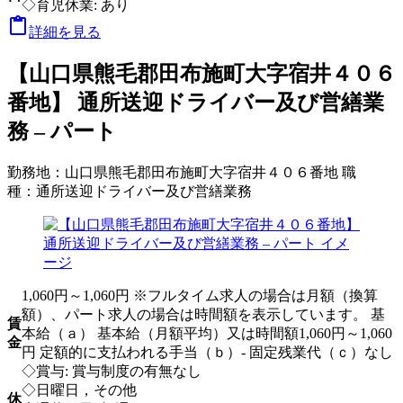
◇育児休業: あり

詳細を見る
【山口県熊毛郡田布施町大字宿井４０６
番地】 通所送迎ドライバー及び営繕業
務 – パート
勤務地：
山口県熊毛郡田布施町大字宿井４０６番地
職
種：
通所送迎ドライバー及び営繕業務
1,060円～1,060円 ※フルタイム求人の場合は月額（換算
額）、パート求人の場合は時間額を表示しています。 基
賃
本給（ａ） 基本給（月額平均）又は時間額1,060円～1,060
金
円 定額的に支払われる手当（ｂ）- 固定残業代（ｃ）なし
◇賞与: 賞与制度の有無なし
◇日曜日，その他
休