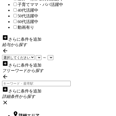
子育てママ・パパ活躍中
40代活躍中
50代活躍中
60代活躍中
動画有り
add_box
さらに条件を追加
給与から探す

～
add_box
さらに条件を追加
フリーワードから探す

add_box
さらに条件を追加
詳細条件から探す
close

詳細エリア