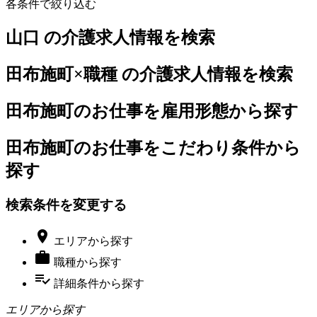
各条件で絞り込む
山口 の介護求人情報を検索
田布施町×職種 の介護求人情報を検索
田布施町のお仕事を雇用形態から探す
田布施町のお仕事をこだわり条件から
探す
検索条件を変更する

エリア
から探す

職種
から探す
playlist_add_check
詳細条件
から探す
エリアから探す