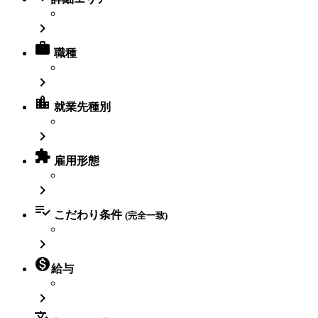


職種

location_city
就業先種別


雇用形態


こだわり条件
(完全一致)


給与

translate