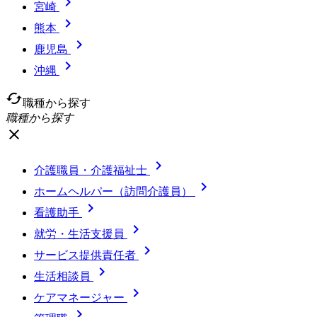

宮崎

熊本

鹿児島

沖縄
cached
職種から探す
職種から探す
close

介護職員・介護福祉士

ホームヘルパー（訪問介護員）

看護助手

就労・生活支援員

サービス提供責任者

生活相談員

ケアマネージャー
