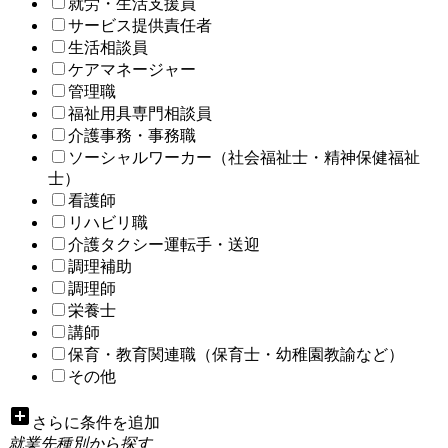
就労・生活支援員
サービス提供責任者
生活相談員
ケアマネージャー
管理職
福祉用具専門相談員
介護事務・事務職
ソーシャルワーカー（社会福祉士・精神保健福祉
士）
看護師
リハビリ職
介護タクシー運転手・送迎
調理補助
調理師
栄養士
講師
保育・教育関連職（保育士・幼稚園教諭など）
その他
add_box
さらに条件を追加
就業先種別から探す