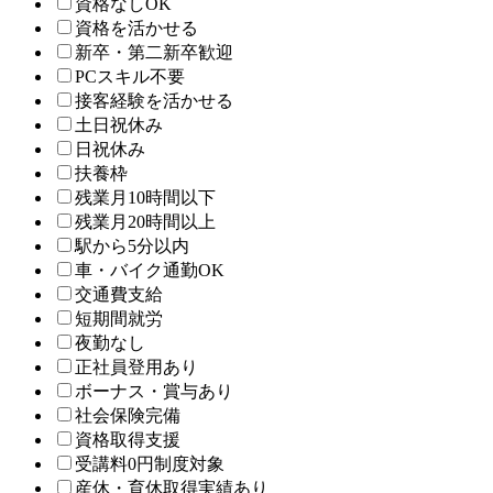
資格なしOK
資格を活かせる
新卒・第二新卒歓迎
PCスキル不要
接客経験を活かせる
土日祝休み
日祝休み
扶養枠
残業月10時間以下
残業月20時間以上
駅から5分以内
車・バイク通勤OK
交通費支給
短期間就労
夜勤なし
正社員登用あり
ボーナス・賞与あり
社会保険完備
資格取得支援
受講料0円制度対象
産休・育休取得実績あり