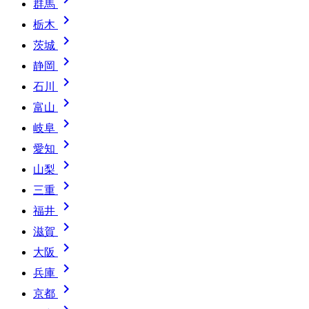
群馬

栃木

茨城

静岡

石川

富山

岐阜

愛知

山梨

三重

福井

滋賀

大阪

兵庫

京都