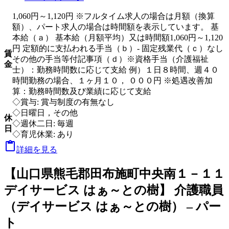
1,060円～1,120円 ※フルタイム求人の場合は月額（換算
額）、パート求人の場合は時間額を表示しています。 基
本給（ａ） 基本給（月額平均）又は時間額1,060円～1,120
円 定額的に支払われる手当（ｂ）- 固定残業代（ｃ）なし
賃
その他の手当等付記事項（ｄ）※資格手当（介護福祉
金
士）：勤務時間数に応じて支給 例）１日８時間、週４０
時間勤務の場合、１ヶ月１０， ０００円 ※処遇改善加
算：勤務時間数及び業績に応じて支給
◇賞与: 賞与制度の有無なし
◇日曜日，その他
休
◇週休二日: 毎週
日
◇育児休業: あり

詳細を見る
【山口県熊毛郡田布施町中央南１－１１
デイサービス はぁ～との樹】 介護職員
（デイサービス はぁ～との樹） – パー
ト