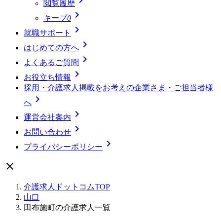
閲覧履歴

キープ
0

就職サポート

はじめての方へ

よくあるご質問

お役立ち情報
採用・介護求人掲載をお考えの企業さま・ご担当者様

へ

運営会社案内

お問い合わせ

プライバシーポリシー

介護求人ドットコムTOP
山口
田布施町の介護求人一覧