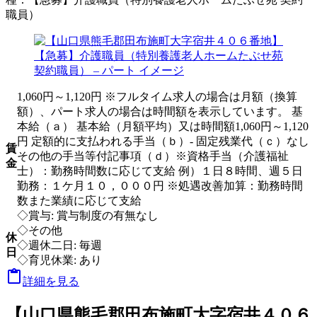
職員）
1,060円～1,120円 ※フルタイム求人の場合は月額（換算
額）、パート求人の場合は時間額を表示しています。 基
本給（ａ） 基本給（月額平均）又は時間額1,060円～1,120
円 定額的に支払われる手当（ｂ）- 固定残業代（ｃ）なし
賃
その他の手当等付記事項（ｄ）※資格手当（介護福祉
金
士）：勤務時間数に応じて支給 例）１日８時間、週５日
勤務：１ケ月１０，０００円 ※処遇改善加算：勤務時間
数また業績に応じて支給
◇賞与: 賞与制度の有無なし
◇その他
休
◇週休二日: 毎週
日
◇育児休業: あり

詳細を見る
【山口県熊毛郡田布施町大字宿井４０６