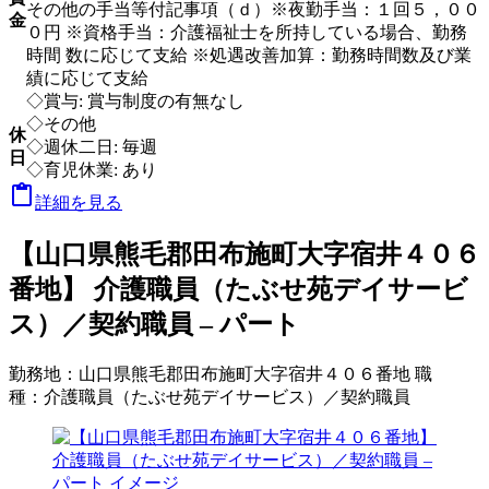
その他の手当等付記事項（ｄ）※夜勤手当：１回５，００
金
０円 ※資格手当：介護福祉士を所持している場合、勤務
時間 数に応じて支給 ※処遇改善加算：勤務時間数及び業
績に応じて支給
◇賞与: 賞与制度の有無なし
◇その他
休
◇週休二日: 毎週
日
◇育児休業: あり

詳細を見る
【山口県熊毛郡田布施町大字宿井４０６
番地】 介護職員（たぶせ苑デイサービ
ス）／契約職員 – パート
勤務地：
山口県熊毛郡田布施町大字宿井４０６番地
職
種：
介護職員（たぶせ苑デイサービス）／契約職員