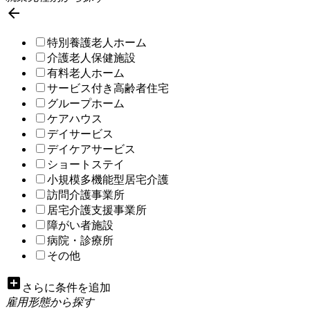

特別養護老人ホーム
介護老人保健施設
有料老人ホーム
サービス付き高齢者住宅
グループホーム
ケアハウス
デイサービス
デイケアサービス
ショートステイ
小規模多機能型居宅介護
訪問介護事業所
居宅介護支援事業所
障がい者施設
病院・診療所
その他
add_box
さらに条件を追加
雇用形態から探す