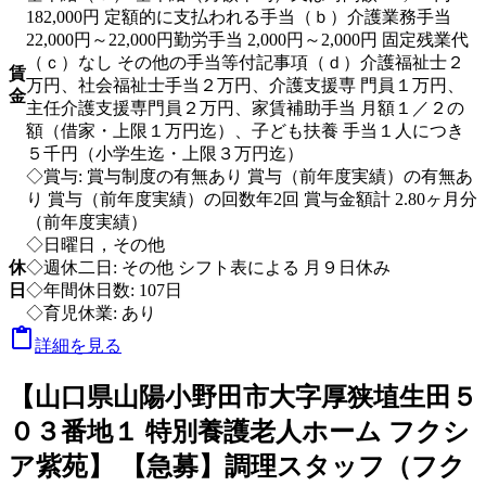
182,000円 定額的に支払われる手当（ｂ）介護業務手当
22,000円～22,000円勤労手当 2,000円～2,000円 固定残業代
（ｃ）なし その他の手当等付記事項（ｄ）介護福祉士２
賃
万円、社会福祉士手当２万円、介護支援専 門員１万円、
金
主任介護支援専門員２万円、家賃補助手当 月額１／２の
額（借家・上限１万円迄）、子ども扶養 手当１人につき
５千円（小学生迄・上限３万円迄）
◇賞与: 賞与制度の有無あり 賞与（前年度実績）の有無あ
り 賞与（前年度実績）の回数年2回 賞与金額計 2.80ヶ月分
（前年度実績）
◇日曜日，その他
休
◇週休二日: その他 シフト表による 月９日休み
日
◇年間休日数: 107日
◇育児休業: あり

詳細を見る
【山口県山陽小野田市大字厚狭埴生田５
０３番地１ 特別養護老人ホーム フクシ
ア紫苑】 【急募】調理スタッフ（フク