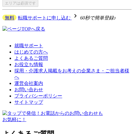
エリアは
必須です
navigate_next
無料
転職サポートに申し込む
60秒で簡単登録♪
就職サポート
はじめての方へ
よくあるご質問
お役立ち情報
採用・介護求人掲載をお考えの企業さま・ご担当者様
へ
運営会社案内
お問い合わせ
プライバシーポリシー
サイトマップ