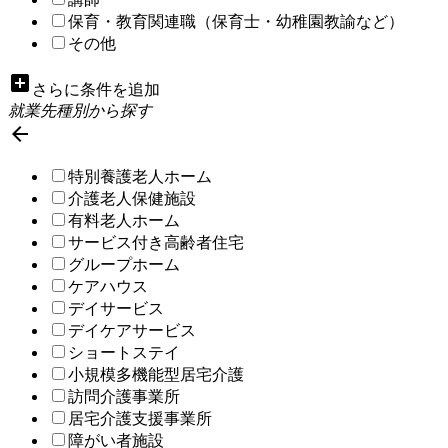
保育・教育関連職（保育士・幼稚園教諭など）
その他
add_box
さらに条件を追加
就業先種別から探す

特別養護老人ホーム
介護老人保健施設
有料老人ホーム
サービス付き高齢者住宅
グループホーム
ケアハウス
デイサービス
デイケアサービス
ショートステイ
小規模多機能型居宅介護
訪問介護事業所
居宅介護支援事業所
障がい者施設