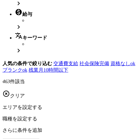


給与

translate
キーワード

人気の条件で絞り込む
交通費支給
社会保険完備
資格なしok
ブランクok
残業月10時間以下
463
件該当

クリア
エリアを
設定する
職種を
設定する
さらに
条件を追加