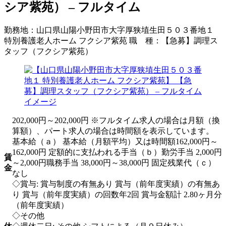
シア紫苑） – フルタイム
勤務地：
山口県山陽小野田市大字厚狭埴生田５０３番地１
特別養護老人ホーム フクシア紫苑
職 種：
【急募】調理ス
タッフ（フクシア紫苑）
202,000円～202,000円 ※フルタイム求人の場合は月額（換
算額）、パート求人の場合は時間額を表示しています。
基本給（ａ） 基本給（月額平均）又は時間額162,000円～
162,000円 定額的に支払われる手当（ｂ）勤労手当 2,000円
賃
～2,000円職務手当 38,000円～38,000円 固定残業代（ｃ）
金
なし
◇賞与: 賞与制度の有無あり 賞与（前年度実績）の有無あ
り 賞与（前年度実績）の回数年2回 賞与金額計 2.80ヶ月分
（前年度実績）
◇その他