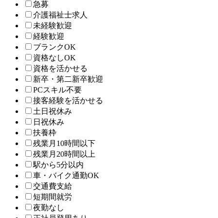
急募
介護福祉士求人
未経験歓迎
経験歓迎
ブランクOK
資格なしOK
資格を活かせる
新卒・第二新卒歓迎
PCスキル不要
接客経験を活かせる
土日祝休み
日祝休み
扶養枠
残業月10時間以下
残業月20時間以上
駅から5分以内
車・バイク通勤OK
交通費支給
短期間就労
夜勤なし