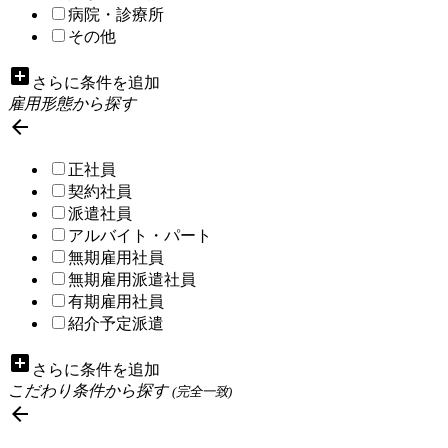
病院・診療所
その他
add_box
さらに条件を追加
雇用形態から探す

正社員
契約社員
派遣社員
アルバイト・パート
無期雇用社員
無期雇用派遣社員
有期雇用社員
紹介予定派遣
add_box
さらに条件を追加
こだわり条件から探す
(完全一致)
