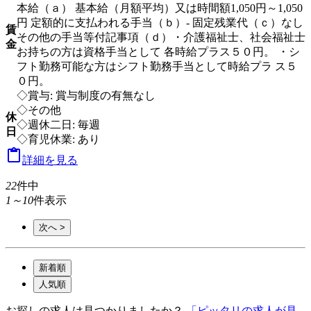
本給（ａ） 基本給（月額平均）又は時間額1,050円～1,050
円 定額的に支払われる手当（ｂ）- 固定残業代（ｃ）なし
賃
その他の手当等付記事項（ｄ）・介護福祉士、社会福祉士
金
お持ちの方は資格手当として 各時給プラス５０円。 ・シ
フト勤務可能な方はシフト勤務手当として時給プラ ス５
０円。
◇賞与: 賞与制度の有無なし
◇その他
休
◇週休二日: 毎週
日
◇育児休業: あり

詳細を見る
22
件中
1～10
件表示
次へ >
新着順
人気順
お探しの求人は見つかりましたか？
「ピッタリの求人が見