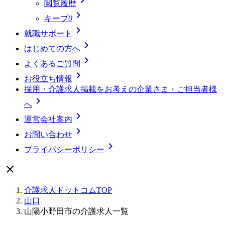
閲覧履歴

キープ
0

就職サポート

はじめての方へ

よくあるご質問

お役立ち情報
採用・介護求人掲載をお考えの企業さま・ご担当者様

へ

運営会社案内

お問い合わせ

プライバシーポリシー

介護求人ドットコムTOP
山口
山陽小野田市の介護求人一覧