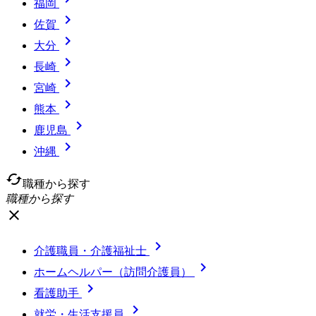
福岡

佐賀

大分

長崎

宮崎

熊本

鹿児島

沖縄
cached
職種から探す
職種から探す
close

介護職員・介護福祉士

ホームヘルパー（訪問介護員）

看護助手

就労・生活支援員