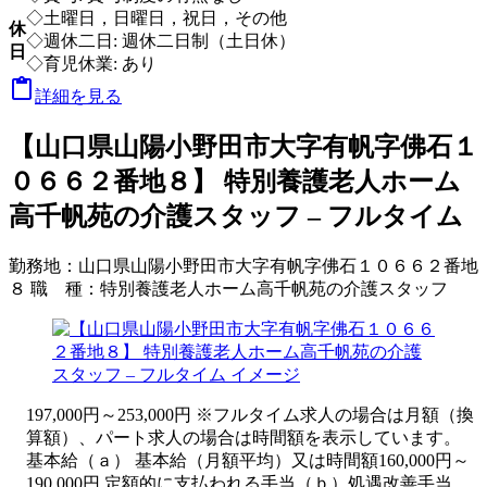
◇土曜日，日曜日，祝日，その他
休
◇週休二日: 週休二日制（土日休）
日
◇育児休業: あり

詳細を見る
【山口県山陽小野田市大字有帆字佛石１
０６６２番地８】 特別養護老人ホーム
高千帆苑の介護スタッフ – フルタイム
勤務地：
山口県山陽小野田市大字有帆字佛石１０６６２番地
８
職 種：
特別養護老人ホーム高千帆苑の介護スタッフ
197,000円～253,000円 ※フルタイム求人の場合は月額（換
算額）、パート求人の場合は時間額を表示しています。
基本給（ａ） 基本給（月額平均）又は時間額160,000円～
190,000円 定額的に支払われる手当（ｂ）処遇改善手当