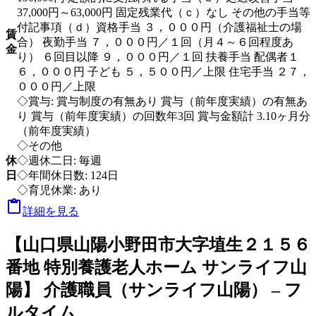
37,000円～63,000円 固定残業代（ｃ）なし その他の手当等
付記事項（ｄ）資格手当 ３，０００円（介護福祉士の場
賃
合） 夜勤手当 ７，０００円／１回（月４～６回程度あ
金
り） ６回目以降 ９，０００円／１回 扶養手当 配偶者１
６，０００円 子ども ５，５００円／上限 住宅手当 ２７，
０００円／上限
◇賞与: 賞与制度の有無あり 賞与（前年度実績）の有無あ
り 賞与（前年度実績）の回数年3回 賞与金額計 3.10ヶ月分
（前年度実績）
◇その他
休
◇週休二日: 毎週
日
◇年間休日数: 124日
◇育児休業: あり

詳細を見る
【山口県山陽小野田市大字埴生２１５６
番地 特別養護老人ホーム サンライフ山
陽】 介護職員（サンライフ山陽） – フ
ルタイム