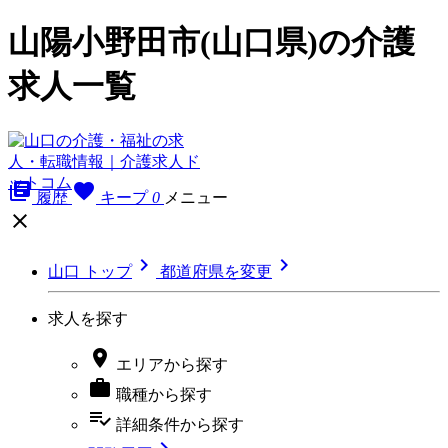
山陽小野田市(山口県)の介護
求人一覧
library_books
favorite
履歴
キープ
0
メニュー



山口 トップ
都道府県を変更
求人を探す

エリア
から探す

職種
から探す
playlist_add_check
詳細条件
から探す
