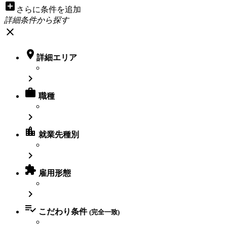
add_box
さらに条件を追加
詳細条件から探す
close

詳細エリア


職種

location_city
就業先種別


雇用形態


こだわり条件
(完全一致)