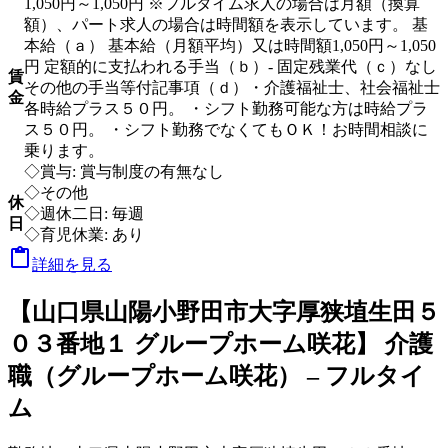
1,050円～1,050円 ※フルタイム求人の場合は月額（換算
額）、パート求人の場合は時間額を表示しています。 基
本給（ａ） 基本給（月額平均）又は時間額1,050円～1,050
円 定額的に支払われる手当（ｂ）- 固定残業代（ｃ）なし
賃
その他の手当等付記事項（ｄ）・介護福祉士、社会福祉士
金
各時給プラス５０円。 ・シフト勤務可能な方は時給プラ
ス５０円。 ・シフト勤務でなくてもＯＫ！お時間相談に
乗ります。
◇賞与: 賞与制度の有無なし
◇その他
休
◇週休二日: 毎週
日
◇育児休業: あり

詳細を見る
【山口県山陽小野田市大字厚狭埴生田５
０３番地１ グループホーム咲花】 介護
職（グループホーム咲花） – フルタイ
ム