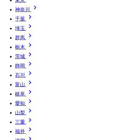
東京

神奈川

千葉

埼玉

群馬

栃木

茨城

静岡

石川

富山

岐阜

愛知

山梨

三重

福井
