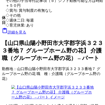
その他の手当等付記事項（ｄ）シフト勤務可能な方は時給
＋５０円
◇賞与: 賞与制度の有無なし
◇その他
休
◇週休二日: 毎週
日
◇育児休業: あり

詳細を見る
【山口県山陽小野田市大字郡字浜３２３
３番地７ グループホーム野の花】 介護
職（グループホーム野の花） – パート
勤務地：
山口県山陽小野田市大字郡字浜３２３３番地７ グ
ループホーム野の花
職 種：
介護職（グループホーム野の
花）