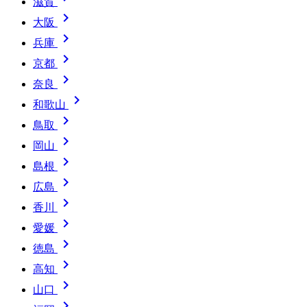
滋賀

大阪

兵庫

京都

奈良

和歌山

鳥取

岡山

島根

広島

香川

愛媛

徳島

高知

山口
