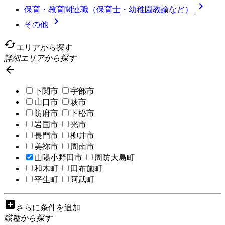

保育・教育関連職（保育士・幼稚園教諭など）

その他
cached
エリアから探す
詳細エリアから探す

下関市
宇部市
山口市
萩市
防府市
下松市
岩国市
光市
長門市
柳井市
美祢市
周南市
山陽小野田市
周防大島町
和木町
田布施町
平生町
阿武町
add_box
さらに条件を追加
職種から探す