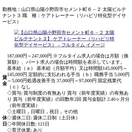
勤務地：
山口県山陽小野田市セメント町６－２ 太陽ビルテ
ナント３
職 種：
ケアトレーナー（リハビリ特化型デイサ
ービス）
187,000円～247,000円 ※フルタイム求人の場合は月額（換
算額）、パート求人の場合は時間額を表示しています。
基本給（ａ） 基本給（月額平均）又は時間額145,000円～
145,000円 定額的に支払われる手当（ｂ）職務手当 5,000円
賃
～5,000円処遇改善手当 37,000円～97,000円 固定残業代
金
（ｃ）なし
◇賞与: 賞与制度の有無あり 賞与（前年度実績）の有無あ
り 賞与（前年度実績）の回数年2回 賞与金額計 2.40ヶ月分
（前年度実績）
◇土曜日，日曜日，祝日，その他
休
◇週休二日: 週休二日制（土日休）
日
◇年間休日数: 121日
◇育児休業: あり