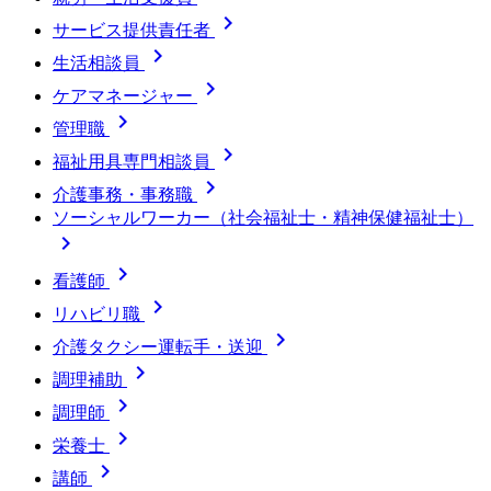

サービス提供責任者

生活相談員

ケアマネージャー

管理職

福祉用具専門相談員

介護事務・事務職
ソーシャルワーカー（社会福祉士・精神保健福祉士）


看護師

リハビリ職

介護タクシー運転手・送迎

調理補助

調理師

栄養士

講師