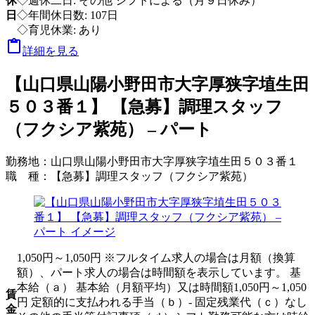
休
◇週休二日: その他 シフトによる（月９日休み）
日
◇年間休日数: 107日
◇育児休業: あり

詳細を見る
【山口県山陽小野田市大字厚狭字埴生田
５０３番１】 【急募】調理スタッフ
（フクシア紫苑） – パート
勤務地：
山口県山陽小野田市大字厚狭字埴生田５０３番１
職 種：
【急募】調理スタッフ（フクシア紫苑）
1,050円～1,050円 ※フルタイム求人の場合は月額（換算
額）、パート求人の場合は時間額を表示しています。 基
本給（ａ） 基本給（月額平均）又は時間額1,050円～1,050
賃
円 定額的に支払われる手当（ｂ）- 固定残業代（ｃ）なし
金