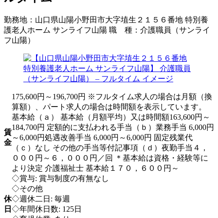
勤務地：
山口県山陽小野田市大字埴生２１５６番地 特別養
護老人ホーム サンライフ山陽
職 種：
介護職員（サンライ
フ山陽）
175,600円～196,700円 ※フルタイム求人の場合は月額（換
算額）、パート求人の場合は時間額を表示しています。
基本給（ａ） 基本給（月額平均）又は時間額163,600円～
184,700円 定額的に支払われる手当（ｂ）業務手当 6,000円
賃
～6,000円処遇改善手当 6,000円～6,000円 固定残業代
金
（ｃ）なし その他の手当等付記事項（ｄ）夜勤手当４，
０００円～６，０００円／回 ＊基本給は資格・経験等に
より決定 介護福祉士 基本給１７０，６００円～
◇賞与: 賞与制度の有無なし
◇その他
休
◇週休二日: 毎週
日
◇年間休日数: 125日