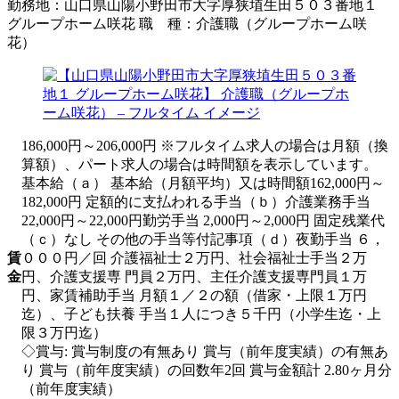
勤務地：
山口県山陽小野田市大字厚狭埴生田５０３番地１
グループホーム咲花
職 種：
介護職（グループホーム咲
花）
186,000円～206,000円 ※フルタイム求人の場合は月額（換
算額）、パート求人の場合は時間額を表示しています。
基本給（ａ） 基本給（月額平均）又は時間額162,000円～
182,000円 定額的に支払われる手当（ｂ）介護業務手当
22,000円～22,000円勤労手当 2,000円～2,000円 固定残業代
（ｃ）なし その他の手当等付記事項（ｄ）夜勤手当 ６，
賃
０００円／回 介護福祉士２万円、社会福祉士手当２万
金
円、介護支援専 門員２万円、主任介護支援専門員１万
円、家賃補助手当 月額１／２の額（借家・上限１万円
迄）、子ども扶養 手当１人につき５千円（小学生迄・上
限３万円迄）
◇賞与: 賞与制度の有無あり 賞与（前年度実績）の有無あ
り 賞与（前年度実績）の回数年2回 賞与金額計 2.80ヶ月分
（前年度実績）