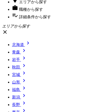

エリア
から探す

職種
から探す
playlist_add_check
詳細条件
から探す
エリアから探す
close

北海道

青森

岩手

秋田

宮城

山形

福島

新潟

長野
