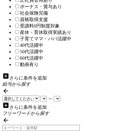
正社員登用あり
ボーナス・賞与あり
社会保険完備
資格取得支援
受講料0円制度対象
産休・育休取得実績あり
子育てママ・パパ活躍中
40代活躍中
50代活躍中
60代活躍中
動画有り
add_box
さらに条件を追加
給与から探す

～
add_box
さらに条件を追加
フリーワードから探す
