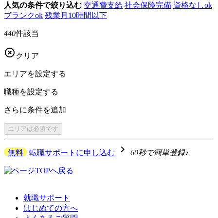
人気の条件で絞り込む
交通費支給
社会保険完備
資格なしok
ブランクok
残業月10時間以下
440
件該当

クリア
エリアを
設定する
職種を
設定する
さらに
条件を追加
エリアは
必須です
navigate_next
無料
転職サポートに申し込む
60秒で簡単登録♪
就職サポート
はじめての方へ