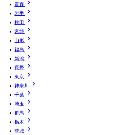

青森

岩手

秋田

宮城

山形

福島

新潟

長野

東京

神奈川

千葉

埼玉

群馬

栃木

茨城