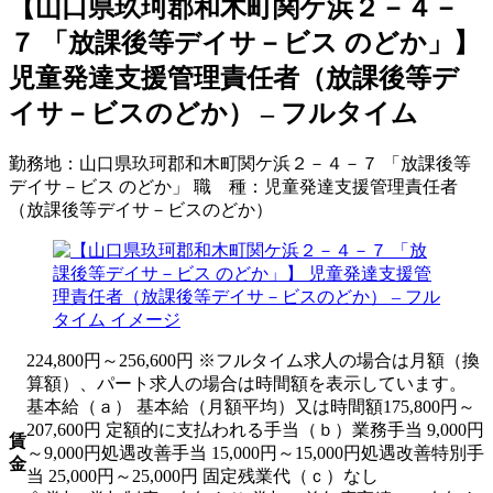
【山口県玖珂郡和木町関ケ浜２－４－
７ 「放課後等デイサ－ビス のどか」】
児童発達支援管理責任者（放課後等デ
イサ－ビスのどか） – フルタイム
勤務地：
山口県玖珂郡和木町関ケ浜２－４－７ 「放課後等
デイサ－ビス のどか」
職 種：
児童発達支援管理責任者
（放課後等デイサ－ビスのどか）
224,800円～256,600円 ※フルタイム求人の場合は月額（換
算額）、パート求人の場合は時間額を表示しています。
基本給（ａ） 基本給（月額平均）又は時間額175,800円～
207,600円 定額的に支払われる手当（ｂ）業務手当 9,000円
賃
～9,000円処遇改善手当 15,000円～15,000円処遇改善特別手
金
当 25,000円～25,000円 固定残業代（ｃ）なし