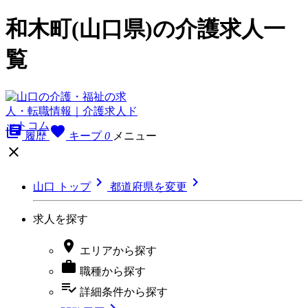
和木町(山口県)の介護求人一
覧
library_books
favorite
履歴
キープ
0
メニュー



山口 トップ
都道府県を変更
求人を探す

エリア
から探す

職種
から探す
playlist_add_check
詳細条件
から探す
