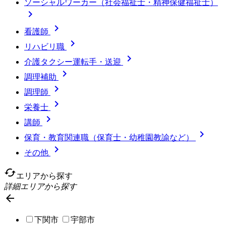
ソーシャルワーカー（社会福祉士・精神保健福祉士）


看護師

リハビリ職

介護タクシー運転手・送迎

調理補助

調理師

栄養士

講師

保育・教育関連職（保育士・幼稚園教諭など）

その他
cached
エリアから探す
詳細エリアから探す

下関市
宇部市