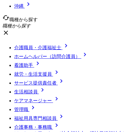

沖縄
cached
職種から探す
職種から探す
close

介護職員・介護福祉士

ホームヘルパー（訪問介護員）

看護助手

就労・生活支援員

サービス提供責任者

生活相談員

ケアマネージャー

管理職

福祉用具専門相談員

介護事務・事務職