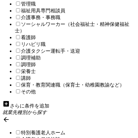
管理職
福祉用具専門相談員
介護事務・事務職
ソーシャルワーカー（社会福祉士・精神保健福祉
士）
看護師
リハビリ職
介護タクシー運転手・送迎
調理補助
調理師
栄養士
講師
保育・教育関連職（保育士・幼稚園教諭など）
その他
add_box
さらに条件を追加
就業先種別から探す

特別養護老人ホーム