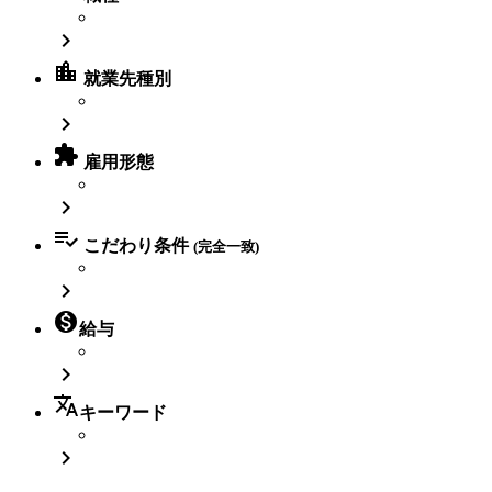

location_city
就業先種別


雇用形態


こだわり条件
(完全一致)


給与

translate
キーワード
