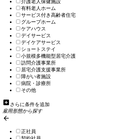
介護老人保健施設
有料老人ホーム
サービス付き高齢者住宅
グループホーム
ケアハウス
デイサービス
デイケアサービス
ショートステイ
小規模多機能型居宅介護
訪問介護事業所
居宅介護支援事業所
障がい者施設
病院・診療所
その他
add_box
さらに条件を追加
雇用形態から探す

正社員
契約社員