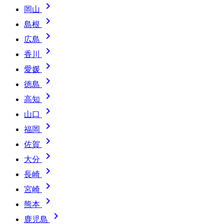

岡山

島根

広島

香川

愛媛

徳島

高知

山口

福岡

佐賀

大分

長崎

宮崎

熊本

鹿児島