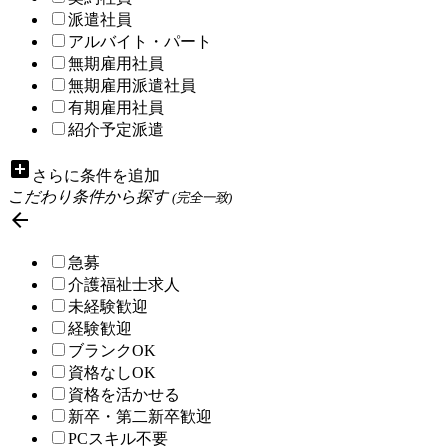
派遣社員
アルバイト・パート
無期雇用社員
無期雇用派遣社員
有期雇用社員
紹介予定派遣
add_box
さらに条件を追加
こだわり条件から探す
(完全一致)

急募
介護福祉士求人
未経験歓迎
経験歓迎
ブランクOK
資格なしOK
資格を活かせる
新卒・第二新卒歓迎
PCスキル不要