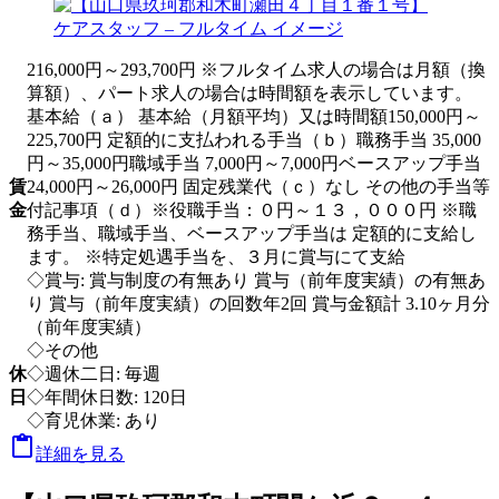
216,000円～293,700円 ※フルタイム求人の場合は月額（換
算額）、パート求人の場合は時間額を表示しています。
基本給（ａ） 基本給（月額平均）又は時間額150,000円～
225,700円 定額的に支払われる手当（ｂ）職務手当 35,000
円～35,000円職域手当 7,000円～7,000円ベースアップ手当
賃
24,000円～26,000円 固定残業代（ｃ）なし その他の手当等
金
付記事項（ｄ）※役職手当：０円～１３，０００円 ※職
務手当、職域手当、ベースアップ手当は 定額的に支給し
ます。 ※特定処遇手当を、３月に賞与にて支給
◇賞与: 賞与制度の有無あり 賞与（前年度実績）の有無あ
り 賞与（前年度実績）の回数年2回 賞与金額計 3.10ヶ月分
（前年度実績）
◇その他
休
◇週休二日: 毎週
日
◇年間休日数: 120日
◇育児休業: あり

詳細を見る