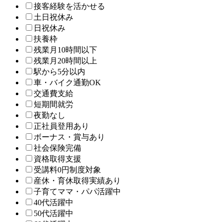
接客経験を活かせる
土日祝休み
日祝休み
扶養枠
残業月10時間以下
残業月20時間以上
駅から5分以内
車・バイク通勤OK
交通費支給
短期間就労
夜勤なし
正社員登用あり
ボーナス・賞与あり
社会保険完備
資格取得支援
受講料0円制度対象
産休・育休取得実績あり
子育てママ・パパ活躍中
40代活躍中
50代活躍中