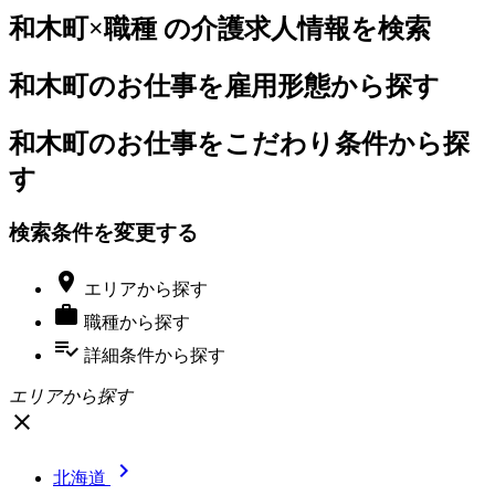
和木町×職種 の介護求人情報を検索
和木町のお仕事を雇用形態から探す
和木町のお仕事をこだわり条件から探
す
検索条件を変更する

エリア
から探す

職種
から探す
playlist_add_check
詳細条件
から探す
エリアから探す
close

北海道