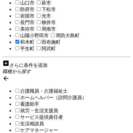
山口市
萩市
防府市
下松市
岩国市
光市
長門市
柳井市
美祢市
周南市
山陽小野田市
周防大島町
和木町
田布施町
平生町
阿武町
add_box
さらに条件を追加
職種から探す

介護職員・介護福祉士
ホームヘルパー（訪問介護員）
看護助手
就労・生活支援員
サービス提供責任者
生活相談員
ケアマネージャー