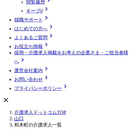
閲覧履歴

キープ
0

就職サポート

はじめての方へ

よくあるご質問

お役立ち情報
採用・介護求人掲載をお考えの企業さま・ご担当者様

へ

運営会社案内

お問い合わせ

プライバシーポリシー

介護求人ドットコムTOP
山口
和木町の介護求人一覧