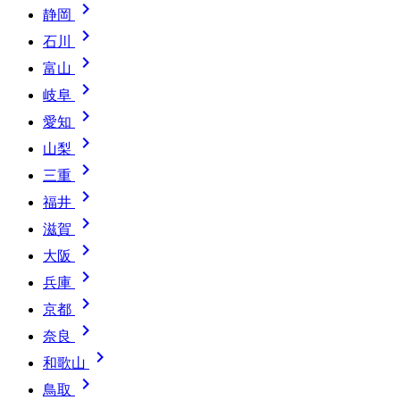

静岡

石川

富山

岐阜

愛知

山梨

三重

福井

滋賀

大阪

兵庫

京都

奈良

和歌山

鳥取