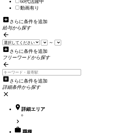
60代活躍中
動画有り
add_box
さらに条件を追加
給与から探す

～
add_box
さらに条件を追加
フリーワードから探す

add_box
さらに条件を追加
詳細条件から探す
close

詳細エリア


職種