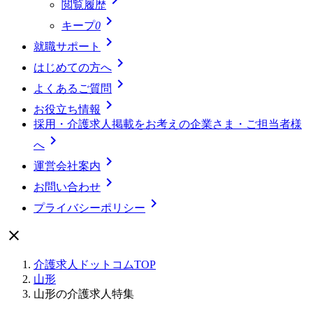
閲覧履歴

キープ
0

就職サポート

はじめての方へ

よくあるご質問

お役立ち情報
採用・介護求人掲載をお考えの企業さま・ご担当者様

へ

運営会社案内

お問い合わせ

プライバシーポリシー

介護求人ドットコムTOP
山形
山形の介護求人特集