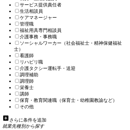
サービス提供責任者
生活相談員
ケアマネージャー
管理職
福祉用具専門相談員
介護事務・事務職
ソーシャルワーカー（社会福祉士・精神保健福祉
士）
看護師
リハビリ職
介護タクシー運転手・送迎
調理補助
調理師
栄養士
講師
保育・教育関連職（保育士・幼稚園教諭など）
その他
add_box
さらに条件を追加
就業先種別から探す