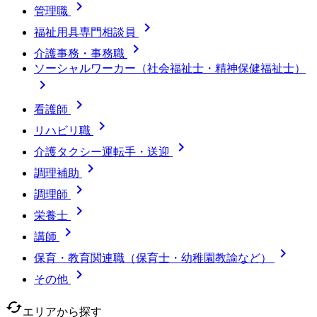

管理職

福祉用具専門相談員

介護事務・事務職
ソーシャルワーカー（社会福祉士・精神保健福祉士）


看護師

リハビリ職

介護タクシー運転手・送迎

調理補助

調理師

栄養士

講師

保育・教育関連職（保育士・幼稚園教諭など）

その他
cached
エリアから探す