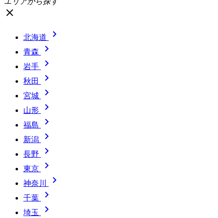
エリアから探す
close

北海道

青森

岩手

秋田

宮城

山形

福島

新潟

長野

東京

神奈川

千葉

埼玉