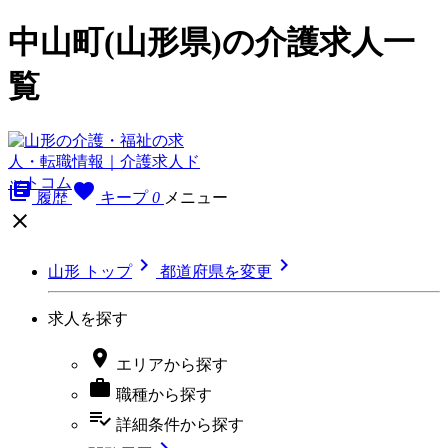
中山町(山形県)の介護求人一
覧
library_books
favorite
履歴
キープ
0
メニュー



山形 トップ
都道府県を変更
求人を探す

エリア
から探す

職種
から探す
playlist_add_check
詳細条件
から探す
