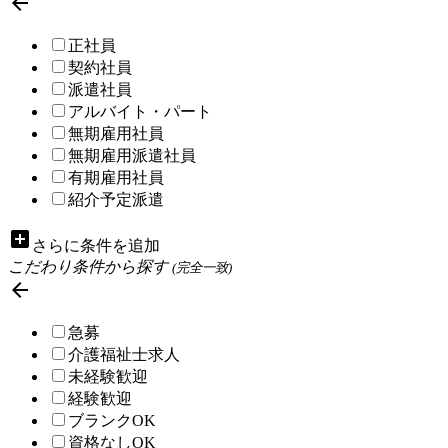

正社員
契約社員
派遣社員
アルバイト・パート
無期雇用社員
無期雇用派遣社員
有期雇用社員
紹介予定派遣
add_box
さらに条件を追加
こだわり条件から探す
(完全一致)

急募
介護福祉士求人
未経験歓迎
経験歓迎
ブランクOK
資格なしOK