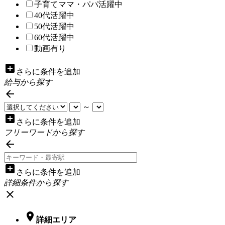
子育てママ・パパ活躍中
40代活躍中
50代活躍中
60代活躍中
動画有り
add_box
さらに条件を追加
給与から探す

～
add_box
さらに条件を追加
フリーワードから探す

add_box
さらに条件を追加
詳細条件から探す
close

詳細エリア