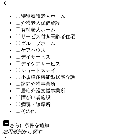

特別養護老人ホーム
介護老人保健施設
有料老人ホーム
サービス付き高齢者住宅
グループホーム
ケアハウス
デイサービス
デイケアサービス
ショートステイ
小規模多機能型居宅介護
訪問介護事業所
居宅介護支援事業所
障がい者施設
病院・診療所
その他
add_box
さらに条件を追加
雇用形態から探す