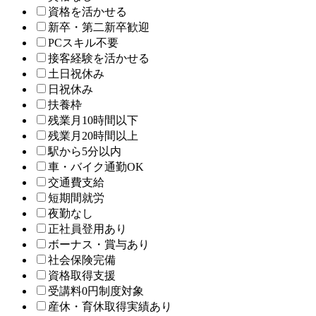
資格を活かせる
新卒・第二新卒歓迎
PCスキル不要
接客経験を活かせる
土日祝休み
日祝休み
扶養枠
残業月10時間以下
残業月20時間以上
駅から5分以内
車・バイク通勤OK
交通費支給
短期間就労
夜勤なし
正社員登用あり
ボーナス・賞与あり
社会保険完備
資格取得支援
受講料0円制度対象
産休・育休取得実績あり