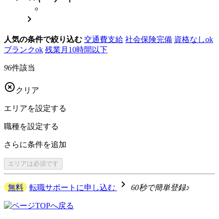

人気の条件で絞り込む
交通費支給
社会保険完備
資格なしok
ブランクok
残業月10時間以下
96
件該当

クリア
エリアを
設定する
職種を
設定する
さらに
条件を追加
エリアは
必須です
navigate_next
無料
転職サポートに申し込む
60秒で簡単登録♪