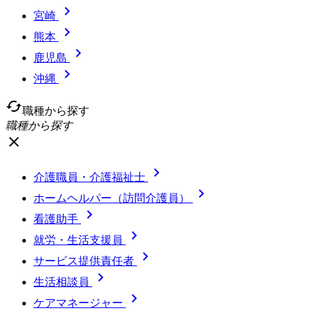

宮崎

熊本

鹿児島

沖縄
cached
職種から探す
職種から探す
close

介護職員・介護福祉士

ホームヘルパー（訪問介護員）

看護助手

就労・生活支援員

サービス提供責任者

生活相談員

ケアマネージャー