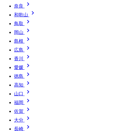

奈良

和歌山

鳥取

岡山

島根

広島

香川

愛媛

徳島

高知

山口

福岡

佐賀

大分

長崎