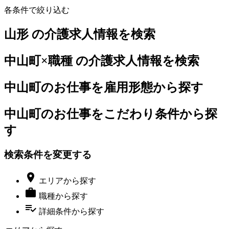
各条件で絞り込む
山形 の介護求人情報を検索
中山町×職種 の介護求人情報を検索
中山町のお仕事を雇用形態から探す
中山町のお仕事をこだわり条件から探
す
検索条件を変更する

エリア
から探す

職種
から探す
playlist_add_check
詳細条件
から探す