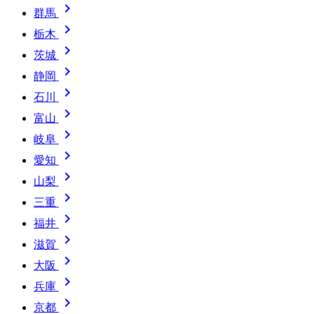

群馬

栃木

茨城

静岡

石川

富山

岐阜

愛知

山梨

三重

福井

滋賀

大阪

兵庫

京都