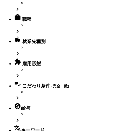


職種

location_city
就業先種別


雇用形態


こだわり条件
(完全一致)


給与

translate
キーワード