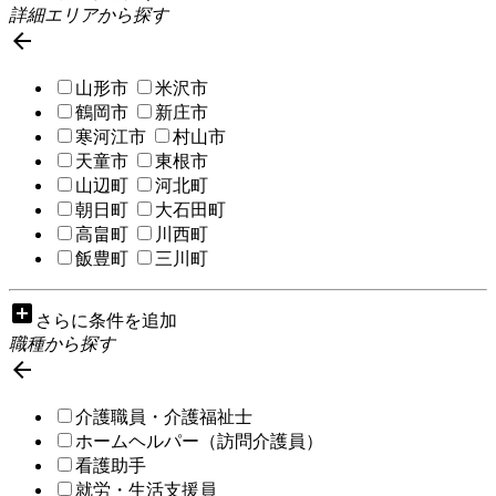
詳細エリアから探す

山形市
米沢市
鶴岡市
新庄市
寒河江市
村山市
天童市
東根市
山辺町
河北町
朝日町
大石田町
高畠町
川西町
飯豊町
三川町
add_box
さらに条件を追加
職種から探す

介護職員・介護福祉士
ホームヘルパー（訪問介護員）
看護助手
就労・生活支援員