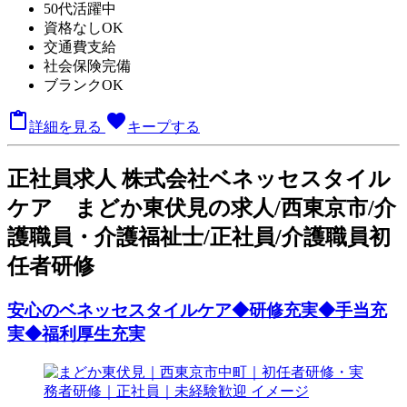
50代活躍中
資格なしOK
交通費支給
社会保険完備
ブランクOK

favorite
詳細を見る
キープする
正
社員求人
株式会社ベネッセスタイル
ケア まどか東伏見の求人/西東京市/介
護職員・介護福祉士/正社員/介護職員初
任者研修
安心のベネッセスタイルケア◆研修充実◆手当充
実◆福利厚生充実