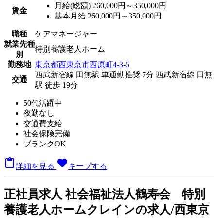
月給(総額)
260,000円～350,000円
賃金
基本月給 260,000円～350,000円
職種
ケアマネージャー
就業先種
特別養護老人ホーム
別
勤務地
東京都西東京市西原町4-3-5
西武新宿線 田無駅 車通勤推奨 7分
西武新宿線 田無
交通
駅 徒歩 19分
50代活躍中
夜勤なし
交通費支給
社会保険完備
ブランクOK

favorite
詳細を見る
キープする
正
社員求人
社会福祉法人鶴寿会 特別
養護老人ホームクレインの求人/西東京