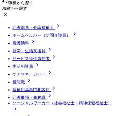
cached
職種から探す
職種から探す
close

介護職員・介護福祉士

ホームヘルパー（訪問介護員）

看護助手

就労・生活支援員

サービス提供責任者

生活相談員

ケアマネージャー

管理職

福祉用具専門相談員

介護事務・事務職
ソーシャルワーカー（社会福祉士・精神保健福祉士）
