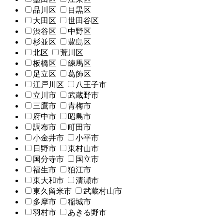
品川区
目黒区
大田区
世田谷区
渋谷区
中野区
杉並区
豊島区
北区
荒川区
板橋区
練馬区
足立区
葛飾区
江戸川区
八王子市
立川市
武蔵野市
三鷹市
青梅市
府中市
昭島市
調布市
町田市
小金井市
小平市
日野市
東村山市
国分寺市
国立市
福生市
狛江市
東大和市
清瀬市
東久留米市
武蔵村山市
多摩市
稲城市
羽村市
あきる野市