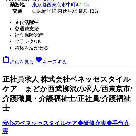
勤務地
東京都西東京市中町4-1-18
交通
西武新宿線 東伏見駅 徒歩 12分
50代活躍中
交通費支給
社会保険完備
ブランクOK
資格を活かせる

favorite
詳細を見る
キープする
正
社員求人
株式会社ベネッセスタイル
ケア まどか西武柳沢の求人/西東京市/
介護職員・介護福祉士/正社員/介護福祉
士
安心のベネッセスタイルケア◆研修充実◆手当充
実