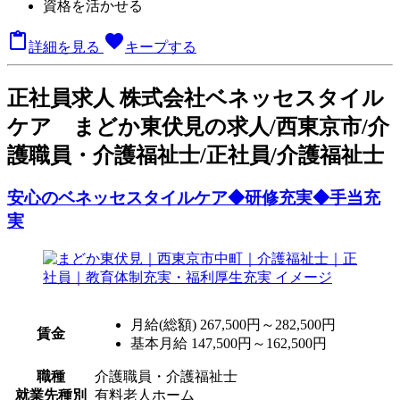
資格を活かせる

favorite
詳細を見る
キープする
正
社員求人
株式会社ベネッセスタイル
ケア まどか東伏見の求人/西東京市/介
護職員・介護福祉士/正社員/介護福祉士
安心のベネッセスタイルケア◆研修充実◆手当充
実
月給(総額)
267,500円～282,500円
賃金
基本月給 147,500円～162,500円
職種
介護職員・介護福祉士
就業先種別
有料老人ホーム