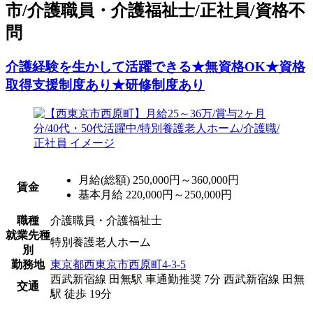
市/介護職員・介護福祉士/正社員/資格不
問
介護経験を生かして活躍できる★無資格OK★資格
取得支援制度あり★研修制度あり
月給(総額)
250,000円～360,000円
賃金
基本月給 220,000円～250,000円
職種
介護職員・介護福祉士
就業先種
特別養護老人ホーム
別
勤務地
東京都西東京市西原町4-3-5
西武新宿線 田無駅 車通勤推奨 7分
西武新宿線 田無
交通
駅 徒歩 19分