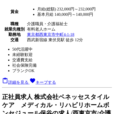
月給(総額)
232,000円～232,000円
賃金
基本月給 140,000円～140,000円
職種
介護職員・介護福祉士
就業先種別
有料老人ホーム
勤務地
東京都西東京市中町4-1-18
交通
西武新宿線 東伏見駅 徒歩 12分
50代活躍中
未経験歓迎
交通費支給
社会保険完備
ブランクOK

favorite
詳細を見る
キープする
正
社員求人
株式会社ベネッセスタイル
ケア メディカル・リハビリホームボ
ンセジュール保谷の求人/西東京市/介護