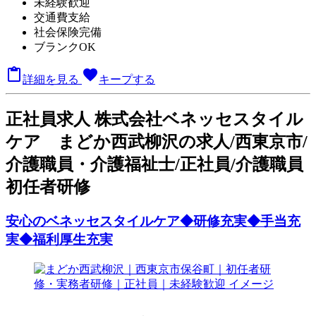
未経験歓迎
交通費支給
社会保険完備
ブランクOK

favorite
詳細を見る
キープする
正
社員求人
株式会社ベネッセスタイル
ケア まどか西武柳沢の求人/西東京市/
介護職員・介護福祉士/正社員/介護職員
初任者研修
安心のベネッセスタイルケア◆研修充実◆手当充
実◆福利厚生充実