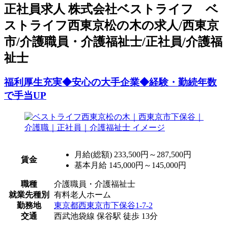
正
社員求人
株式会社ベストライフ ベ
ストライフ西東京松の木の求人/西東京
市/介護職員・介護福祉士/正社員/介護福
祉士
福利厚生充実◆安心の大手企業◆経験・勤続年数
で手当UP
月給(総額)
233,500円～287,500円
賃金
基本月給 145,000円～145,000円
職種
介護職員・介護福祉士
就業先種別
有料老人ホーム
勤務地
東京都西東京市下保谷1-7-2
交通
西武池袋線 保谷駅 徒歩 13分