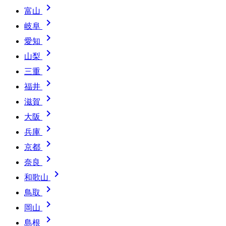

富山

岐阜

愛知

山梨

三重

福井

滋賀

大阪

兵庫

京都

奈良

和歌山

鳥取

岡山

島根