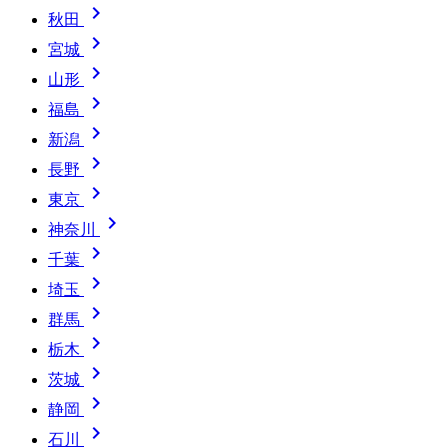

秋田

宮城

山形

福島

新潟

長野

東京

神奈川

千葉

埼玉

群馬

栃木

茨城

静岡

石川