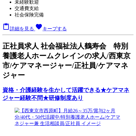
未経験歓迎
交通費支給
社会保険完備

favorite
詳細を見る
キープする
正
社員求人
社会福祉法人鶴寿会 特別
養護老人ホームクレインの求人/西東京
市/ケアマネージャー/正社員/ケアマネ
ジャー
資格・介護経験を生かして活躍できる★ケアマネ
ジャー経験不問★研修制度あり