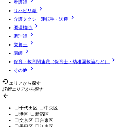

看護師

リハビリ職

介護タクシー運転手・送迎

調理補助

調理師

栄養士

講師

保育・教育関連職（保育士・幼稚園教諭など）

その他
cached
エリアから探す
詳細エリアから探す

千代田区
中央区
港区
新宿区
文京区
台東区
墨田区
江東区