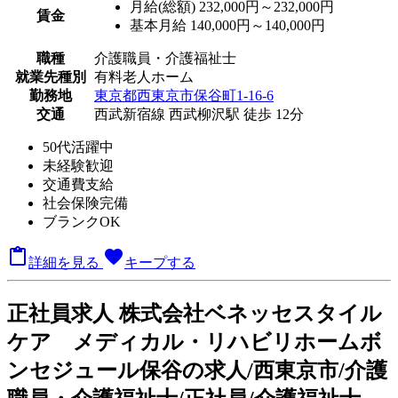
月給(総額)
232,000円～232,000円
賃金
基本月給 140,000円～140,000円
職種
介護職員・介護福祉士
就業先種別
有料老人ホーム
勤務地
東京都西東京市保谷町1-16-6
交通
西武新宿線 西武柳沢駅 徒歩 12分
50代活躍中
未経験歓迎
交通費支給
社会保険完備
ブランクOK

favorite
詳細を見る
キープする
正
社員求人
株式会社ベネッセスタイル
ケア メディカル・リハビリホームボ
ンセジュール保谷の求人/西東京市/介護