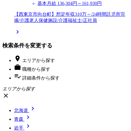
基本月給 136,304円～161,930円
【西東京市向台町】想定年収310万～/24時間託児所完
備/介護老人保健施設/介護福祉士/正社員

検索条件を変更する

エリア
から探す

職種
から探す
playlist_add_check
詳細条件
から探す
エリアから探す
close

北海道

青森

岩手