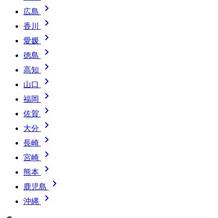

広島

香川

愛媛

徳島

高知

山口

福岡

佐賀

大分

長崎

宮崎

熊本

鹿児島

沖縄