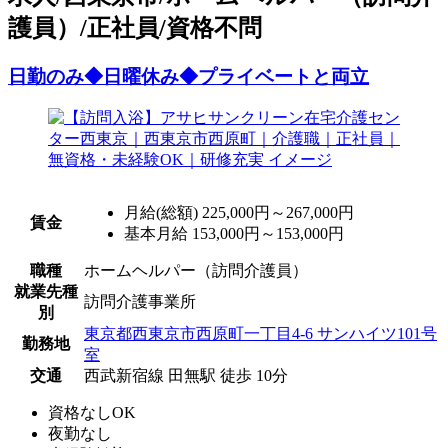
護員）/正社員/資格不問
日勤のみ◆日曜休み◆プライベートと両立
月給(総額)
225,000円～267,000円
賃金
基本月給 153,000円～153,000円
職種
ホームヘルパー（訪問介護員）
就業先種
訪問介護事業所
別
東京都西東京市西原町一丁目4-6 サンハイツ101号
勤務地
室
交通
西武新宿線 田無駅 徒歩 10分
資格なしOK
夜勤なし