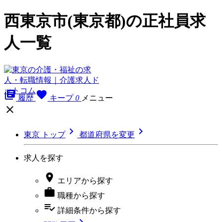
西東京市(東京都)の正社員求
人一覧
library_books
favorite
履歴
キープ
0
メニュー



東京 トップ
都道府県を変更
求人を探す

エリア
から探す

職種
から探す
playlist_add_check
詳細条件
から探す
