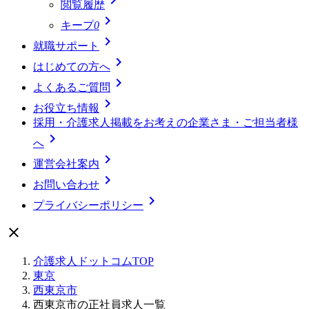
閲覧履歴

キープ
0

就職サポート

はじめての方へ

よくあるご質問

お役立ち情報
採用・介護求人掲載をお考えの企業さま・ご担当者様

へ

運営会社案内

お問い合わせ

プライバシーポリシー

介護求人ドットコムTOP
東京
西東京市
西東京市の正社員求人一覧