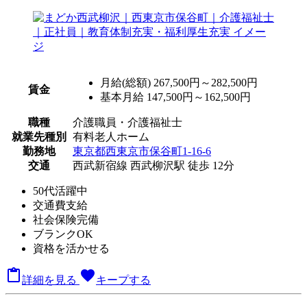
月給(総額)
267,500円～282,500円
賃金
基本月給 147,500円～162,500円
職種
介護職員・介護福祉士
就業先種別
有料老人ホーム
勤務地
東京都西東京市保谷町1-16-6
交通
西武新宿線 西武柳沢駅 徒歩 12分
50代活躍中
交通費支給
社会保険完備
ブランクOK
資格を活かせる

favorite
詳細を見る
キープする