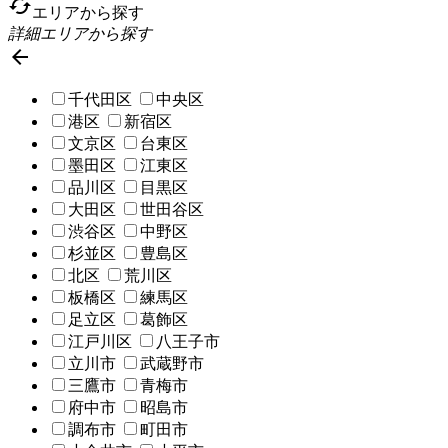
cached
エリアから探す
詳細エリアから探す

千代田区
中央区
港区
新宿区
文京区
台東区
墨田区
江東区
品川区
目黒区
大田区
世田谷区
渋谷区
中野区
杉並区
豊島区
北区
荒川区
板橋区
練馬区
足立区
葛飾区
江戸川区
八王子市
立川市
武蔵野市
三鷹市
青梅市
府中市
昭島市
調布市
町田市