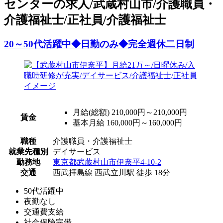
センターの求人/武蔵村山市/介護職員・
介護福祉士/正社員/介護福祉士
20～50代活躍中◆日勤のみ◆完全週休二日制
月給(総額)
210,000円～210,000円
賃金
基本月給 160,000円～160,000円
職種
介護職員・介護福祉士
就業先種別
デイサービス
勤務地
東京都武蔵村山市伊奈平4-10-2
交通
西武拝島線 西武立川駅 徒歩 18分
50代活躍中
夜勤なし
交通費支給
社会保険完備