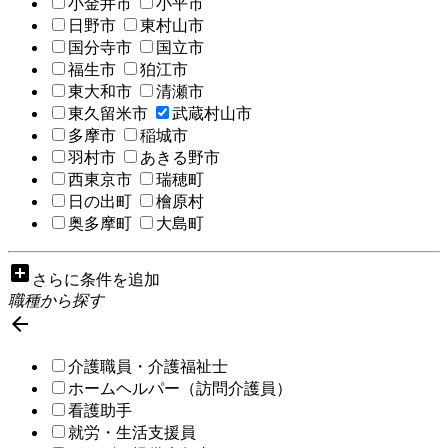
小金井市
小平市
日野市
東村山市
国分寺市
国立市
福生市
狛江市
東大和市
清瀬市
東久留米市
武蔵村山市
多摩市
稲城市
羽村市
あきる野市
西東京市
瑞穂町
日の出町
檜原村
奥多摩町
大島町
add_box
さらに条件を追加
職種から探す

介護職員・介護福祉士
ホームヘルパー（訪問介護員）
看護助手
就労・生活支援員