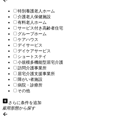

特別養護老人ホーム
介護老人保健施設
有料老人ホーム
サービス付き高齢者住宅
グループホーム
ケアハウス
デイサービス
デイケアサービス
ショートステイ
小規模多機能型居宅介護
訪問介護事業所
居宅介護支援事業所
障がい者施設
病院・診療所
その他
add_box
さらに条件を追加
雇用形態から探す
