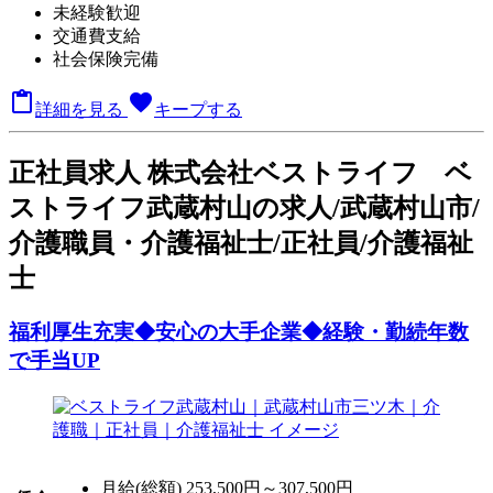
未経験歓迎
交通費支給
社会保険完備

favorite
詳細を見る
キープする
正
社員求人
株式会社ベストライフ ベ
ストライフ武蔵村山の求人/武蔵村山市/
介護職員・介護福祉士/正社員/介護福祉
士
福利厚生充実◆安心の大手企業◆経験・勤続年数
で手当UP
月給(総額)
253,500円～307,500円