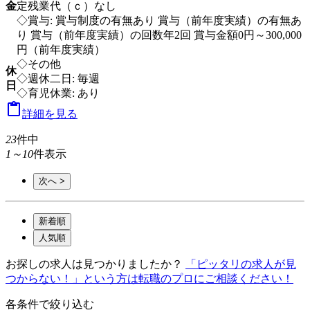
金
定残業代（ｃ）なし
◇賞与: 賞与制度の有無あり 賞与（前年度実績）の有無あ
り 賞与（前年度実績）の回数年2回 賞与金額0円～300,000
円（前年度実績）
◇その他
休
◇週休二日: 毎週
日
◇育児休業: あり

詳細を見る
23
件中
1～10
件表示
次へ >
新着順
人気順
お探しの求人は見つかりましたか？
「ピッタリの求人が見
つからない！」という方は転職のプロにご相談ください！
各条件で絞り込む