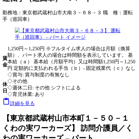
勤務地：
東京都武蔵村山市大南３－６８－３
職 種：
運転
手（巡回車）
1,250円～1,250円 ※フルタイム求人の場合は月額（換算
額）、パート求人の場合は時間額を表示しています。 基
賃
本給（ａ） 基本給（月額平均）又は時間額1,250円～1,250
金
円 定額的に支払われる手当（ｂ）- 固定残業代（ｃ）なし
◇賞与: 賞与制度の有無なし
◇その他
休
◇週休二日: その他 シフトによる
日
◇育児休業: あり

詳細を見る
【東京都武蔵村山市本町１－５０－１
くわの実ワーカーズ】 訪問介護員／く
わの実ワーカーズ – パート