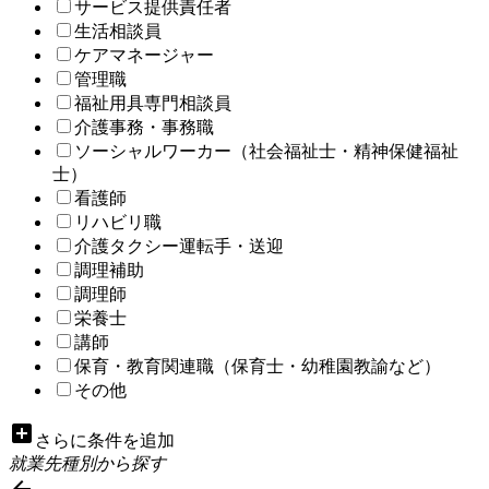
サービス提供責任者
生活相談員
ケアマネージャー
管理職
福祉用具専門相談員
介護事務・事務職
ソーシャルワーカー（社会福祉士・精神保健福祉
士）
看護師
リハビリ職
介護タクシー運転手・送迎
調理補助
調理師
栄養士
講師
保育・教育関連職（保育士・幼稚園教諭など）
その他
add_box
さらに条件を追加
就業先種別から探す