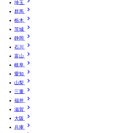

埼玉

群馬

栃木

茨城

静岡

石川

富山

岐阜

愛知

山梨

三重

福井

滋賀

大阪

兵庫