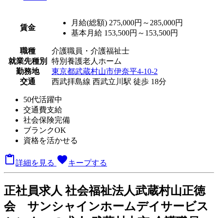
月給(総額)
275,000円～285,000円
賃金
基本月給 153,500円～153,500円
職種
介護職員・介護福祉士
就業先種別
特別養護老人ホーム
勤務地
東京都武蔵村山市伊奈平4-10-2
交通
西武拝島線 西武立川駅 徒歩 18分
50代活躍中
交通費支給
社会保険完備
ブランクOK
資格を活かせる

favorite
詳細を見る
キープする
正
社員求人
社会福祉法人武蔵村山正徳
会 サンシャインホームデイサービス