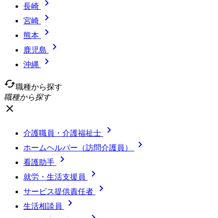

長崎

宮崎

熊本

鹿児島

沖縄
cached
職種から探す
職種から探す
close

介護職員・介護福祉士

ホームヘルパー（訪問介護員）

看護助手

就労・生活支援員

サービス提供責任者

生活相談員
