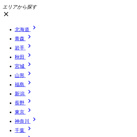
エリアから探す
close

北海道

青森

岩手

秋田

宮城

山形

福島

新潟

長野

東京

神奈川

千葉