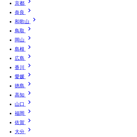

京都

奈良

和歌山

鳥取

岡山

島根

広島

香川

愛媛

徳島

高知

山口

福岡

佐賀

大分