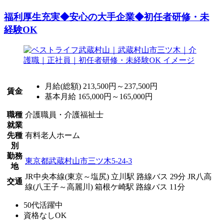
福利厚生充実◆安心の大手企業◆初任者研修・未
経験OK
月給(総額)
213,500円～237,500円
賃金
基本月給 165,000円～165,000円
職種
介護職員・介護福祉士
就業
先種
有料老人ホーム
別
勤務
東京都武蔵村山市三ツ木5-24-3
地
JR中央本線(東京～塩尻) 立川駅 路線バス 29分
JR八高
交通
線(八王子～高麗川) 箱根ケ崎駅 路線バス 11分
50代活躍中
資格なしOK