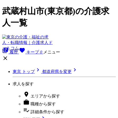
武蔵村山市(東京都)の介護求
人一覧
library_books
favorite
履歴
キープ
0
メニュー



東京 トップ
都道府県を変更
求人を探す

エリア
から探す

職種
から探す
playlist_add_check
詳細条件
から探す
