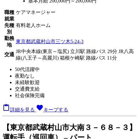
基本月給 200,000円～200,000円
職種
ケアマネージャー
就業
先種
有料老人ホーム
別
勤務
東京都武蔵村山市三ツ木5-24-3
地
JR中央本線(東京～塩尻) 立川駅 路線バス 29分
JR八高
交通
線(八王子～高麗川) 箱根ケ崎駅 路線バス 11分
50代活躍中
夜勤なし
未経験歓迎
交通費支給
社会保険完備

favorite
詳細を見る
キープする
【東京都武蔵村山市大南３－６８－３】
運転手（巡回車） – パート