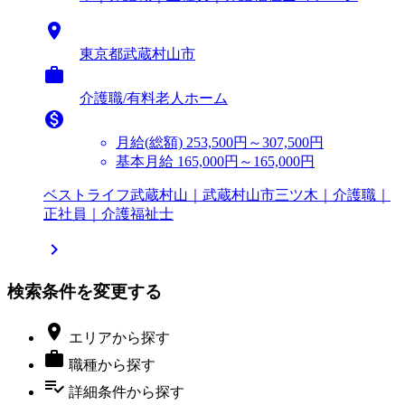

東京都武蔵村山市

介護職/有料老人ホーム

月給(総額)
253,500円～307,500円
基本月給 165,000円～165,000円
ベストライフ武蔵村山｜武蔵村山市三ツ木｜介護職｜
正社員｜介護福祉士

検索条件を変更する

エリア
から探す

職種
から探す
playlist_add_check
詳細条件
から探す