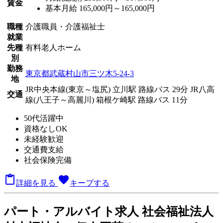
賃金
基本月給 165,000円～165,000円
職種
介護職員・介護福祉士
就業
先種
有料老人ホーム
別
勤務
東京都武蔵村山市三ツ木5-24-3
地
JR中央本線(東京～塩尻) 立川駅 路線バス 29分
JR八高
交通
線(八王子～高麗川) 箱根ケ崎駅 路線バス 11分
50代活躍中
資格なしOK
未経験歓迎
交通費支給
社会保険完備

favorite
詳細を見る
キープする
パート
・アルバイト求人
社会福祉法人