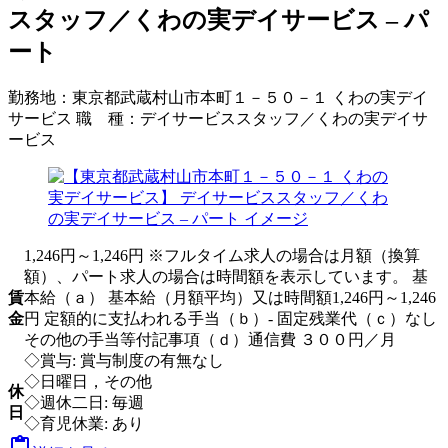
スタッフ／くわの実デイサービス – パ
ート
勤務地：
東京都武蔵村山市本町１－５０－１ くわの実デイ
サービス
職 種：
デイサービススタッフ／くわの実デイサ
ービス
1,246円～1,246円 ※フルタイム求人の場合は月額（換算
額）、パート求人の場合は時間額を表示しています。 基
賃
本給（ａ） 基本給（月額平均）又は時間額1,246円～1,246
金
円 定額的に支払われる手当（ｂ）- 固定残業代（ｃ）なし
その他の手当等付記事項（ｄ）通信費 ３００円／月
◇賞与: 賞与制度の有無なし
◇日曜日，その他
休
◇週休二日: 毎週
日
◇育児休業: あり
