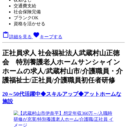
交通費支給
社会保険完備
ブランクOK
資格を活かせる

favorite
詳細を見る
キープする
正
社員求人
社会福祉法人武蔵村山正徳
会 特別養護老人ホームサンシャイン
ホームの求人/武蔵村山市/介護職員・介
護福祉士/正社員/介護職員初任者研修
20～50代活躍中◆スキルアップ◆アットホームな
施設