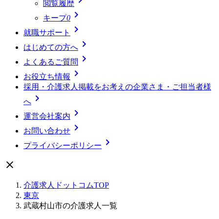
閲覧履歴

キープ
0

就職サポート

はじめての方へ

よくあるご質問

お役立ち情報
採用・介護求人掲載をお考えの企業さま・ご担当者様

へ

運営会社案内

お問い合わせ

プライバシーポリシー

介護求人ドットコムTOP
東京
武蔵村山市の介護求人一覧