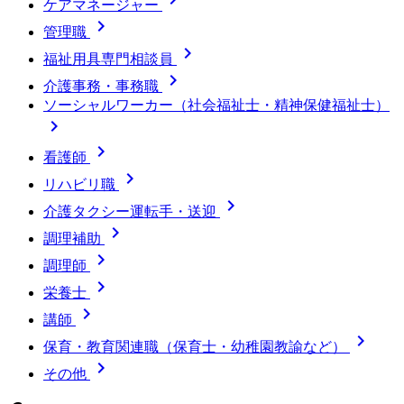
ケアマネージャー

管理職

福祉用具専門相談員

介護事務・事務職
ソーシャルワーカー（社会福祉士・精神保健福祉士）


看護師

リハビリ職

介護タクシー運転手・送迎

調理補助

調理師

栄養士

講師

保育・教育関連職（保育士・幼稚園教諭など）

その他