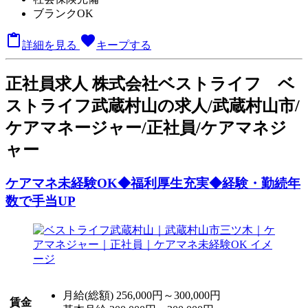
ブランクOK

favorite
詳細を見る
キープする
正
社員求人
株式会社ベストライフ ベ
ストライフ武蔵村山の求人/武蔵村山市/
ケアマネージャー/正社員/ケアマネジ
ャー
ケアマネ未経験OK◆福利厚生充実◆経験・勤続年
数で手当UP
月給(総額)
256,000円～300,000円
賃金