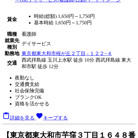
時給(総額)
1,650円～1,750円
賃金
基本時給 1,650円～1,750円
職種
看護師
就業先
デイサービス
種別
勤務地
東京都東大和市桜が丘２丁目 - １２２−４
西武拝島線 玉川上水駅 徒歩 10分
西武拝島線 東大
交通
和市駅 徒歩 12分
夜勤なし
交通費支給
社会保険完備
ブランクOK
資格を活かせる

favorite
詳細を見る
キープする
【東京都東大和市芋窪３丁目１６４８番