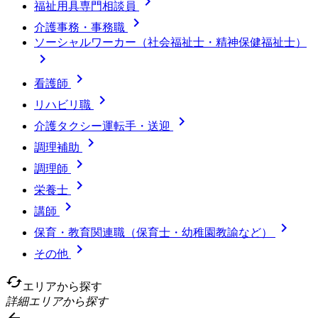

福祉用具専門相談員

介護事務・事務職
ソーシャルワーカー（社会福祉士・精神保健福祉士）


看護師

リハビリ職

介護タクシー運転手・送迎

調理補助

調理師

栄養士

講師

保育・教育関連職（保育士・幼稚園教諭など）

その他
cached
エリアから探す
詳細エリアから探す