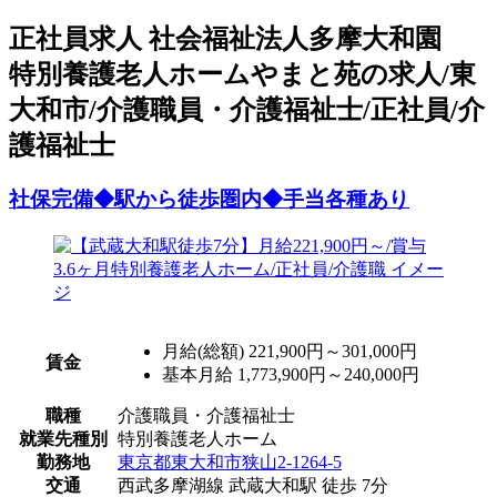
正
社員求人
社会福祉法人多摩大和園
特別養護老人ホームやまと苑の求人/東
大和市/介護職員・介護福祉士/正社員/介
護福祉士
社保完備◆駅から徒歩圏内◆手当各種あり
月給(総額)
221,900円～301,000円
賃金
基本月給 1,773,900円～240,000円
職種
介護職員・介護福祉士
就業先種別
特別養護老人ホーム
勤務地
東京都東大和市狭山2-1264-5
交通
西武多摩湖線 武蔵大和駅 徒歩 7分