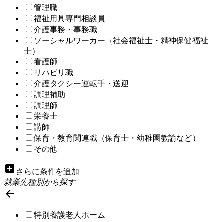
管理職
福祉用具専門相談員
介護事務・事務職
ソーシャルワーカー（社会福祉士・精神保健福祉
士）
看護師
リハビリ職
介護タクシー運転手・送迎
調理補助
調理師
栄養士
講師
保育・教育関連職（保育士・幼稚園教諭など）
その他
add_box
さらに条件を追加
就業先種別から探す

特別養護老人ホーム