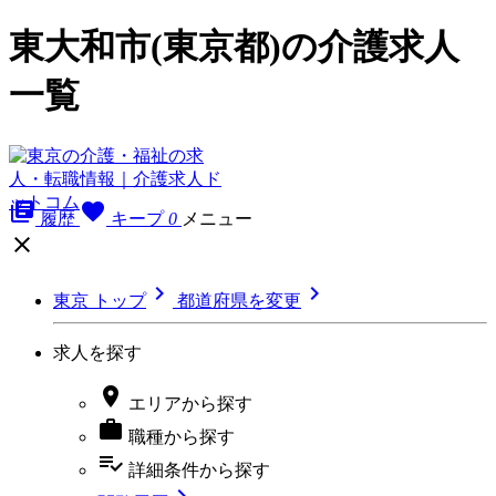
東大和市(東京都)の介護求人
一覧
library_books
favorite
履歴
キープ
0
メニュー



東京 トップ
都道府県を変更
求人を探す

エリア
から探す

職種
から探す
playlist_add_check
詳細条件
から探す
