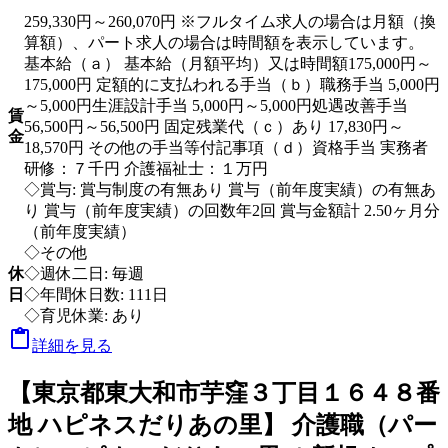
259,330円～260,070円 ※フルタイム求人の場合は月額（換
算額）、パート求人の場合は時間額を表示しています。
基本給（ａ） 基本給（月額平均）又は時間額175,000円～
175,000円 定額的に支払われる手当（ｂ）職務手当 5,000円
～5,000円生涯設計手当 5,000円～5,000円処遇改善手当
賃
56,500円～56,500円 固定残業代（ｃ）あり 17,830円～
金
18,570円 その他の手当等付記事項（ｄ）資格手当 実務者
研修：７千円 介護福祉士：１万円
◇賞与: 賞与制度の有無あり 賞与（前年度実績）の有無あ
り 賞与（前年度実績）の回数年2回 賞与金額計 2.50ヶ月分
（前年度実績）
◇その他
休
◇週休二日: 毎週
日
◇年間休日数: 111日
◇育児休業: あり

詳細を見る
【東京都東大和市芋窪３丁目１６４８番
地 ハピネスだりあの里】 介護職（パー