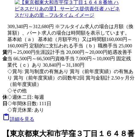
309,340円～312,680円 ※フルタイム求人の場合は月額（換
算額）、パート求人の場合は時間額を表示しています。
基本給（ａ） 基本給（月額平均）又は時間額160,000円～
160,000円 定額的に支払われる手当（ｂ）職務手当 25,000
賃
円～25,000円生涯設計手当 20,000円～20,000円処遇改善手
金
当 66,500円～66,500円資格手当 7,000円～10,000円 固定残
業代（ｃ）あり 30,840円～31,180円
◇賞与: 賞与制度の有無あり 賞与（前年度実績）の有無あ
り 賞与（前年度実績）の回数年2回 賞与金額計 2.50ヶ月分
（前年度実績）
◇その他
休
◇週休二日: 毎週
日
◇年間休日数: 111日
◇育児休業: あり

詳細を見る
【東京都東大和市芋窪３丁目１６４８番