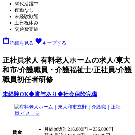
50代活躍中
夜勤なし
未経験歓迎
土日祝休み
交通費支給

favorite
詳細を見る
キープする
正
社員求人
有料老人ホームの求人/東大
和市/介護職員・介護福祉士/正社員/介護
職員初任者研修
未経験OK◆賞与あり◆社会保険完備
月給(総額)
216,000円～236,000円
賃金