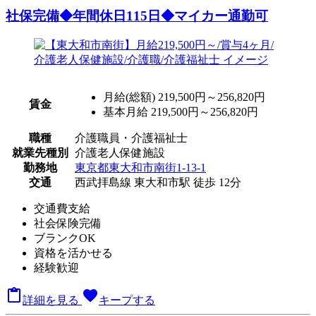
社保完備◆年間休日115日◆マイカー通勤可
月給(総額)
219,500円～256,820円
賃金
基本月給 219,500円～256,820円
職種
介護職員・介護福祉士
就業先種別
介護老人保健施設
勤務地
東京都東大和市南街1-13-1
交通
西武拝島線 東大和市駅 徒歩 12分
交通費支給
社会保険完備
ブランクOK
資格を活かせる
経験歓迎

favorite
詳細を見る
キープする