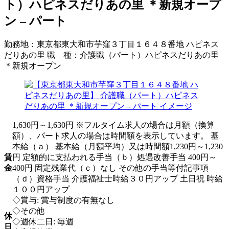
ト）ハピネスだりあの里 ＊新規オープ
ン – パート
勤務地：
東京都東大和市芋窪３丁目１６４８番地 ハピネス
だりあの里
職 種：
介護職（パート）ハピネスだりあの里
＊新規オープン
1,630円～1,630円 ※フルタイム求人の場合は月額（換算
額）、パート求人の場合は時間額を表示しています。 基
本給（ａ） 基本給（月額平均）又は時間額1,230円～1,230
賃
円 定額的に支払われる手当（ｂ）処遇改善手当 400円～
金
400円 固定残業代（ｃ）なし その他の手当等付記事項
（ｄ）資格手当 介護福祉士時給３０円アップ 土日祝 時給
１００円アップ
◇賞与: 賞与制度の有無なし
◇その他
休
◇週休二日: 毎週
日