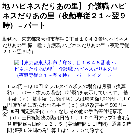
地 ハピネスだりあの里】 介護職 ハピ
ネスだりあの里（夜勤専従２１～翌９
時） – パート
勤務地：
東京都東大和市芋窪３丁目１６４８番地 ハピネス
だりあの里
職 種：
介護職 ハピネスだりあの里（夜勤専従
２１～翌９時）
1,522円～1,610円 ※フルタイム求人の場合は月額（換算
額）、パート求人の場合は時間額を表示しています。 基
本給（ａ） 基本給（月額平均）又は時間額1,022円～1,110
円 定額的に支払われる手当（ｂ）処遇改善手当 500円～
賃
500円 固定残業代（ｃ）なし その他の手当等付記事項
金
（ｄ）土日祝勤務の際は日給１，１００円アップを含む計
算 時間額≒日給÷１２．５（実働時間１１時間） 通常５時
間 深夜６時間の為計算上は１２．５で除する