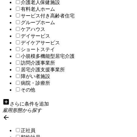
介護老人保健施設
有料老人ホーム
サービス付き高齢者住宅
グループホーム
ケアハウス
デイサービス
デイケアサービス
ショートステイ
小規模多機能型居宅介護
訪問介護事業所
居宅介護支援事業所
障がい者施設
病院・診療所
その他
add_box
さらに条件を追加
雇用形態から探す

正社員