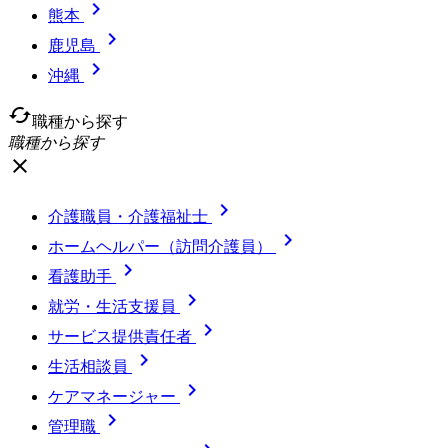

熊本

鹿児島

沖縄
cached
職種から探す
職種から探す
close

介護職員・介護福祉士

ホームヘルパー（訪問介護員）

看護助手

就労・生活支援員

サービス提供責任者

生活相談員

ケアマネージャー

管理職