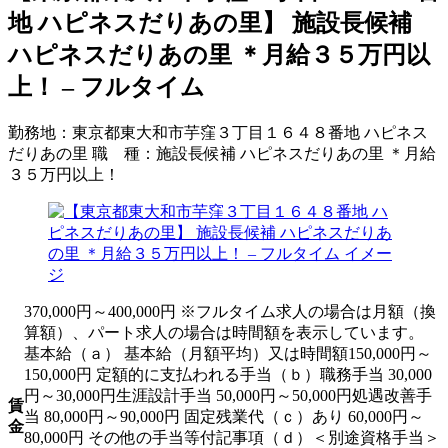
地 ハピネスだりあの里】 施設長候補
ハピネスだりあの里 ＊月給３５万円以
上！ – フルタイム
勤務地：
東京都東大和市芋窪３丁目１６４８番地 ハピネス
だりあの里
職 種：
施設長候補 ハピネスだりあの里 ＊月給
３５万円以上！
370,000円～400,000円 ※フルタイム求人の場合は月額（換
算額）、パート求人の場合は時間額を表示しています。
基本給（ａ） 基本給（月額平均）又は時間額150,000円～
150,000円 定額的に支払われる手当（ｂ）職務手当 30,000
円～30,000円生涯設計手当 50,000円～50,000円処遇改善手
賃
当 80,000円～90,000円 固定残業代（ｃ）あり 60,000円～
金
80,000円 その他の手当等付記事項（ｄ）＜別途資格手当＞