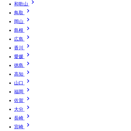

和歌山

鳥取

岡山

島根

広島

香川

愛媛

徳島

高知

山口

福岡

佐賀

大分

長崎

宮崎