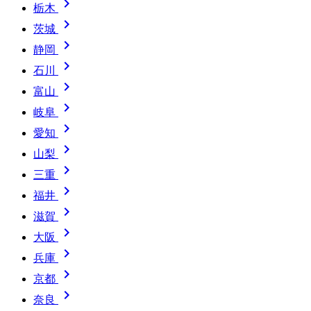

栃木

茨城

静岡

石川

富山

岐阜

愛知

山梨

三重

福井

滋賀

大阪

兵庫

京都

奈良