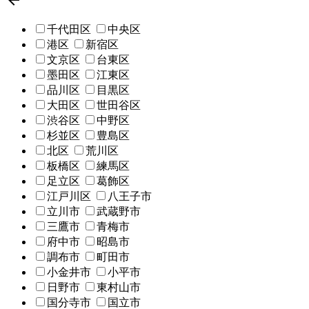

千代田区
中央区
港区
新宿区
文京区
台東区
墨田区
江東区
品川区
目黒区
大田区
世田谷区
渋谷区
中野区
杉並区
豊島区
北区
荒川区
板橋区
練馬区
足立区
葛飾区
江戸川区
八王子市
立川市
武蔵野市
三鷹市
青梅市
府中市
昭島市
調布市
町田市
小金井市
小平市
日野市
東村山市
国分寺市
国立市