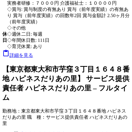
実務者研修：７０００円 介護福祉士：１００００円
◇賞与: 賞与制度の有無あり 賞与（前年度実績）の有無あ
り 賞与（前年度実績）の回数年2回 賞与金額計 2.50ヶ月分
（前年度実績）
◇その他
休
◇週休二日: 毎週
日
◇年間休日数: 111日
◇育児休業: あり

詳細を見る
【東京都東大和市芋窪３丁目１６４８番
地 ハピネスだりあの里】 サービス提供
責任者 ハピネスだりあの里 – フルタイ
ム
勤務地：
東京都東大和市芋窪３丁目１６４８番地 ハピネス
だりあの里
職 種：
サービス提供責任者 ハピネスだりあの
里