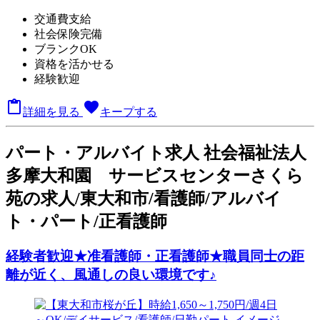
交通費支給
社会保険完備
ブランクOK
資格を活かせる
経験歓迎

favorite
詳細を見る
キープする
パート
・アルバイト求人
社会福祉法人
多摩大和園 サービスセンターさくら
苑の求人/東大和市/看護師/アルバイ
ト・パート/正看護師
経験者歓迎★准看護師・正看護師★職員同士の距
離が近く、風通しの良い環境です♪