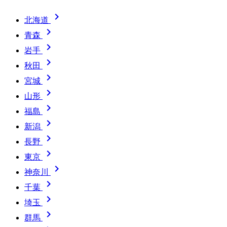

北海道

青森

岩手

秋田

宮城

山形

福島

新潟

長野

東京

神奈川

千葉

埼玉

群馬