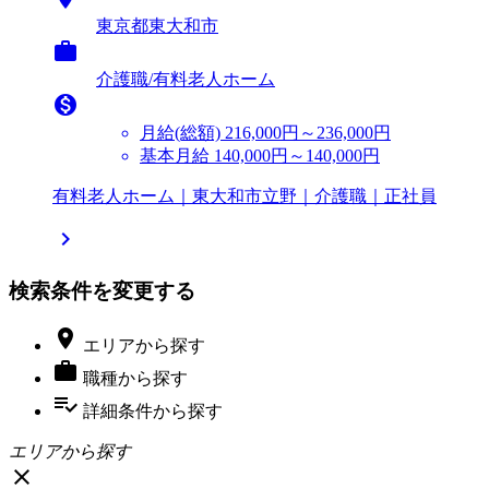
東京都東大和市

介護職/有料老人ホーム

月給(総額)
216,000円～236,000円
基本月給 140,000円～140,000円
有料老人ホーム｜東大和市立野｜介護職｜正社員

検索条件を変更する

エリア
から探す

職種
から探す
playlist_add_check
詳細条件
から探す
エリアから探す
close