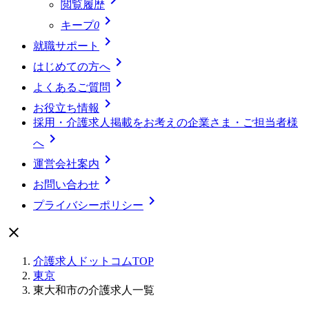
閲覧履歴

キープ
0

就職サポート

はじめての方へ

よくあるご質問

お役立ち情報
採用・介護求人掲載をお考えの企業さま・ご担当者様

へ

運営会社案内

お問い合わせ

プライバシーポリシー

介護求人ドットコムTOP
東京
東大和市の介護求人一覧