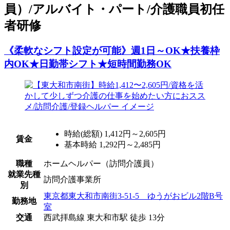
員）/アルバイト・パート/介護職員初任
者研修
《柔軟なシフト設定が可能》週1日～OK★扶養枠
内OK★日勤帯シフト★短時間勤務OK
時給(総額)
1,412円～2,605円
賃金
基本時給 1,292円～2,485円
職種
ホームヘルパー（訪問介護員）
就業先種
訪問介護事業所
別
東京都東大和市南街3-51-5 ゆうがおビル2階B号
勤務地
室
交通
西武拝島線 東大和市駅 徒歩 13分