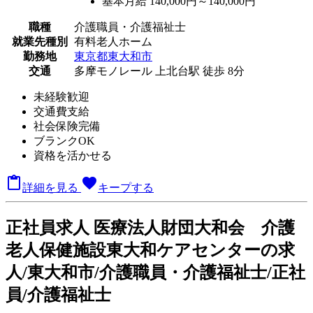
基本月給 140,000円～140,000円
職種
介護職員・介護福祉士
就業先種別
有料老人ホーム
勤務地
東京都東大和市
交通
多摩モノレール 上北台駅 徒歩 8分
未経験歓迎
交通費支給
社会保険完備
ブランクOK
資格を活かせる

favorite
詳細を見る
キープする
正
社員求人
医療法人財団大和会 介護
老人保健施設東大和ケアセンターの求
人/東大和市/介護職員・介護福祉士/正社
員/介護福祉士