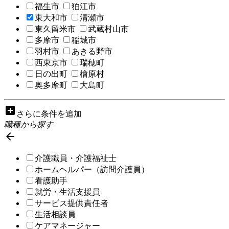
福生市
狛江市
東大和市
清瀬市
東久留米市
武蔵村山市
多摩市
稲城市
羽村市
あきる野市
西東京市
瑞穂町
日の出町
檜原村
奥多摩町
大島町
add_box
さらに条件を追加
職種から探す

介護職員・介護福祉士
ホームヘルパー（訪問介護員）
看護助手
就労・生活支援員
サービス提供責任者
生活相談員
ケアマネージャー