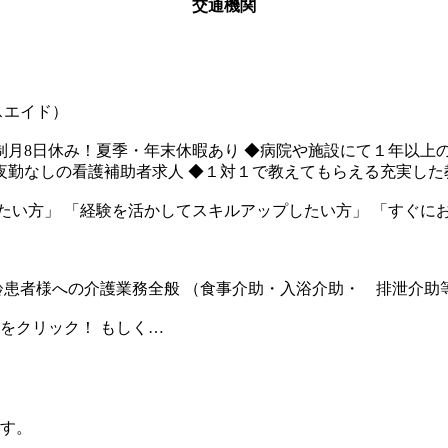
交通機関
スエイド）
円 ◆シフト制月8日休み！夏季・年末休暇あり ◆病院や施設にて１年
◆夜勤なしの看護補助者求人 ◆１対１で教えてもらえる充実し
たい方」 「経験を活かしてスキルアップしたい方」 「すぐに
高齢患者様への介護業務全般 （食事介助・入浴介助・ 排泄介助
をクリック！ もしく…
す。