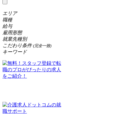
エリア
職種
給与
雇用形態
就業先種別
こだわり条件
(完全一致)
キーワード