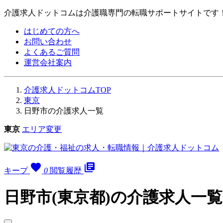
介護求人ドットコムは介護職専門の転職サポートサイトです
はじめての方へ
お問い合わせ
よくあるご質問
運営会社案内
介護求人ドットコムTOP
東京
日野市の介護求人一覧
東京
エリア変更
favorite
library_books
キープ
0
閲覧履歴
日野市(東京都)の介護求人一覧