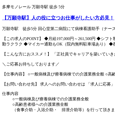
多摩モノレール 万願寺駅 徒歩 5分
【万願寺駅】人の役に立つお仕事がしたい方必見！
万願寺駅 徒歩5分 回心堂第二病院にて病棟看護助手（ナー
【この求人のPOINT】 ◆月給197,000円～261,500
勤ラクラク ◆マイカー通勤もOK（院内無料駐車場あり） 
【こんな方におススメ！】 「正社員でキャリアを築いていき
＼ご応募お待ちしております／
【仕事内容】 ○一般病棟及び療養病棟での介護業務全般 ○
【お問い合わせ先】 求人へのお問い合わせは 「求人に応募」
仕事内容
○一般病棟及び療養病棟での介護業務全般
○高齢患者様への介護業務全般
（食事介助・入浴介助・ 排泄介助等）を行って頂きま