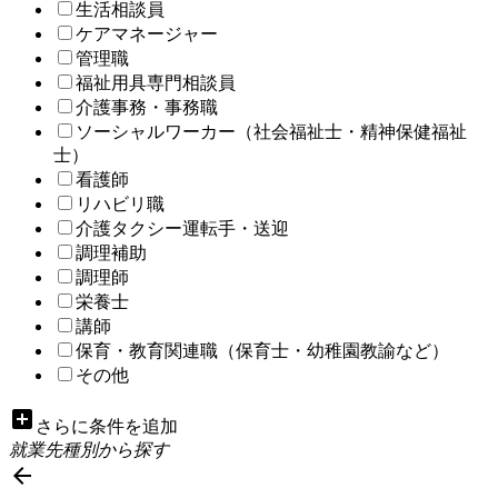
生活相談員
ケアマネージャー
管理職
福祉用具専門相談員
介護事務・事務職
ソーシャルワーカー（社会福祉士・精神保健福祉
士）
看護師
リハビリ職
介護タクシー運転手・送迎
調理補助
調理師
栄養士
講師
保育・教育関連職（保育士・幼稚園教諭など）
その他
add_box
さらに条件を追加
就業先種別から探す
