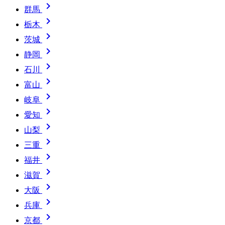

群馬

栃木

茨城

静岡

石川

富山

岐阜

愛知

山梨

三重

福井

滋賀

大阪

兵庫

京都