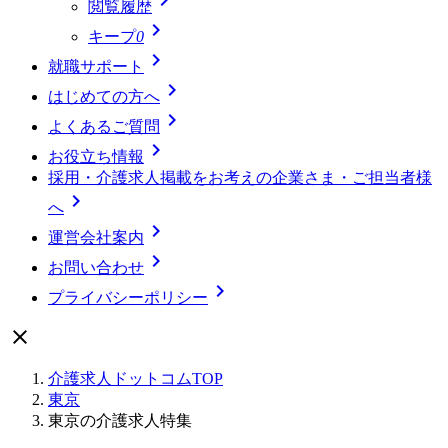
閲覧履歴

キープ
0

就職サポート

はじめての方へ

よくあるご質問

お役立ち情報
採用・介護求人掲載をお考えの企業さま・ご担当者様

へ

運営会社案内

お問い合わせ

プライバシーポリシー

介護求人ドットコムTOP
東京
東京の介護求人特集