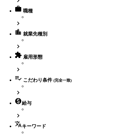


職種

location_city
就業先種別


雇用形態


こだわり条件
(完全一致)


給与

translate
キーワード