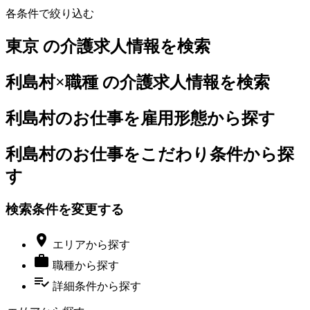
各条件で絞り込む
東京 の介護求人情報を検索
利島村×職種 の介護求人情報を検索
利島村のお仕事を雇用形態から探す
利島村のお仕事をこだわり条件から探
す
検索条件を変更する

エリア
から探す

職種
から探す
playlist_add_check
詳細条件
から探す