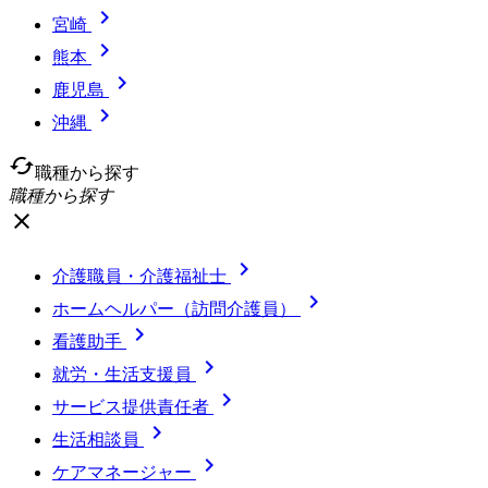

宮崎

熊本

鹿児島

沖縄
cached
職種から探す
職種から探す
close

介護職員・介護福祉士

ホームヘルパー（訪問介護員）

看護助手

就労・生活支援員

サービス提供責任者

生活相談員

ケアマネージャー