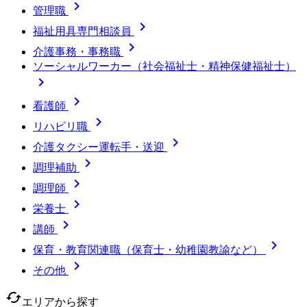

管理職

福祉用具専門相談員

介護事務・事務職
ソーシャルワーカー（社会福祉士・精神保健福祉士）


看護師

リハビリ職

介護タクシー運転手・送迎

調理補助

調理師

栄養士

講師

保育・教育関連職（保育士・幼稚園教諭など）

その他
cached
エリアから探す