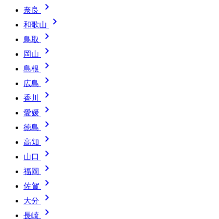

奈良

和歌山

鳥取

岡山

島根

広島

香川

愛媛

徳島

高知

山口

福岡

佐賀

大分

長崎