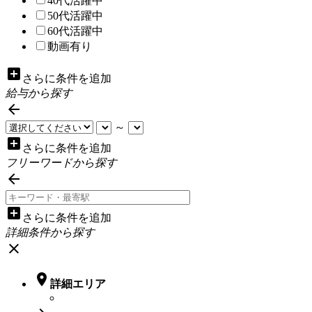
40代活躍中
50代活躍中
60代活躍中
動画有り
add_box
さらに条件を追加
給与から探す

～
add_box
さらに条件を追加
フリーワードから探す

add_box
さらに条件を追加
詳細条件から探す
close

詳細エリア