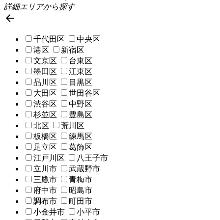
詳細エリアから探す

千代田区
中央区
港区
新宿区
文京区
台東区
墨田区
江東区
品川区
目黒区
大田区
世田谷区
渋谷区
中野区
杉並区
豊島区
北区
荒川区
板橋区
練馬区
足立区
葛飾区
江戸川区
八王子市
立川市
武蔵野市
三鷹市
青梅市
府中市
昭島市
調布市
町田市
小金井市
小平市