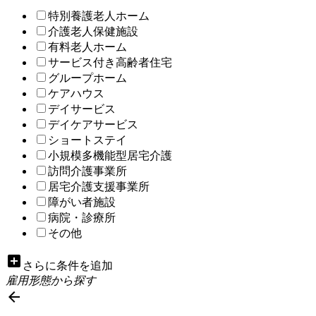
特別養護老人ホーム
介護老人保健施設
有料老人ホーム
サービス付き高齢者住宅
グループホーム
ケアハウス
デイサービス
デイケアサービス
ショートステイ
小規模多機能型居宅介護
訪問介護事業所
居宅介護支援事業所
障がい者施設
病院・診療所
その他
add_box
さらに条件を追加
雇用形態から探す
