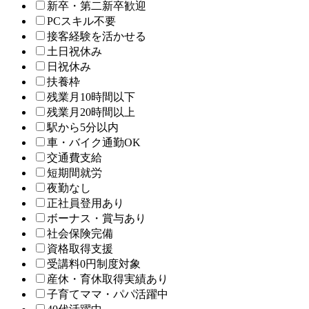
新卒・第二新卒歓迎
PCスキル不要
接客経験を活かせる
土日祝休み
日祝休み
扶養枠
残業月10時間以下
残業月20時間以上
駅から5分以内
車・バイク通勤OK
交通費支給
短期間就労
夜勤なし
正社員登用あり
ボーナス・賞与あり
社会保険完備
資格取得支援
受講料0円制度対象
産休・育休取得実績あり
子育てママ・パパ活躍中