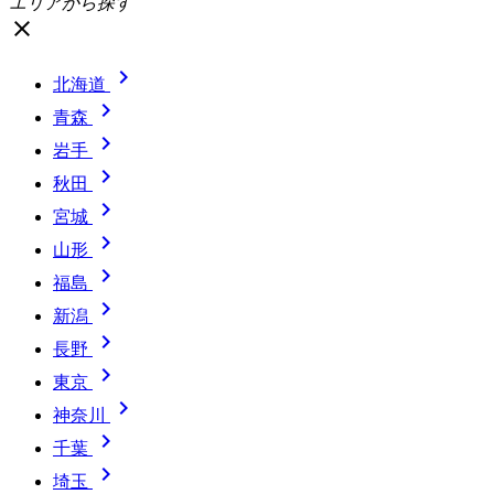
エリアから探す
close

北海道

青森

岩手

秋田

宮城

山形

福島

新潟

長野

東京

神奈川

千葉

埼玉