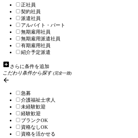
正社員
契約社員
派遣社員
アルバイト・パート
無期雇用社員
無期雇用派遣社員
有期雇用社員
紹介予定派遣
add_box
さらに条件を追加
こだわり条件から探す
(完全一致)

急募
介護福祉士求人
未経験歓迎
経験歓迎
ブランクOK
資格なしOK
資格を活かせる