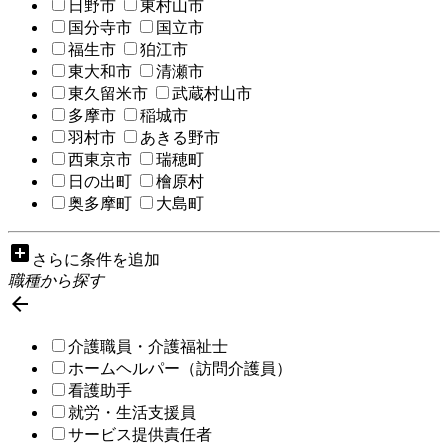
日野市
東村山市
国分寺市
国立市
福生市
狛江市
東大和市
清瀬市
東久留米市
武蔵村山市
多摩市
稲城市
羽村市
あきる野市
西東京市
瑞穂町
日の出町
檜原村
奥多摩町
大島町
add_box
さらに条件を追加
職種から探す

介護職員・介護福祉士
ホームヘルパー（訪問介護員）
看護助手
就労・生活支援員
サービス提供責任者