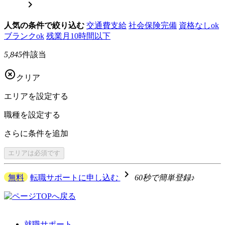

人気の条件で絞り込む
交通費支給
社会保険完備
資格なしok
ブランクok
残業月10時間以下
5,845
件該当

クリア
エリアを
設定する
職種を
設定する
さらに
条件を追加
エリアは
必須です
navigate_next
無料
転職サポートに申し込む
60秒で簡単登録♪
就職サポート