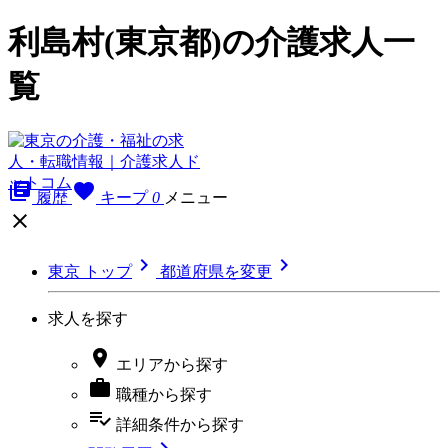
利島村(東京都)の介護求人一
覧
library_books
favorite
履歴
キープ
0
メニュー



東京 トップ
都道府県を変更
求人を探す

エリア
から探す

職種
から探す
playlist_add_check
詳細条件
から探す
