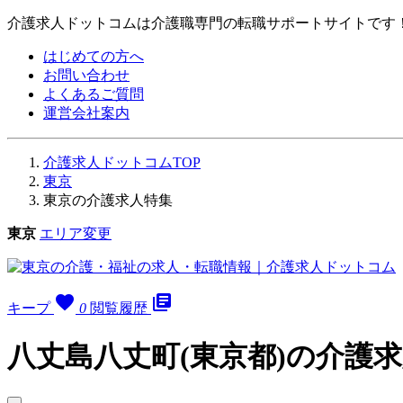
介護求人ドットコムは介護職専門の転職サポートサイトです
はじめての方へ
お問い合わせ
よくあるご質問
運営会社案内
介護求人ドットコムTOP
東京
東京の介護求人特集
東京
エリア変更
favorite
library_books
キープ
0
閲覧履歴
八丈島八丈町(東京都)の介護