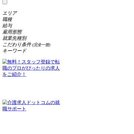
エリア
職種
給与
雇用形態
就業先種別
こだわり条件
(完全一致)
キーワード