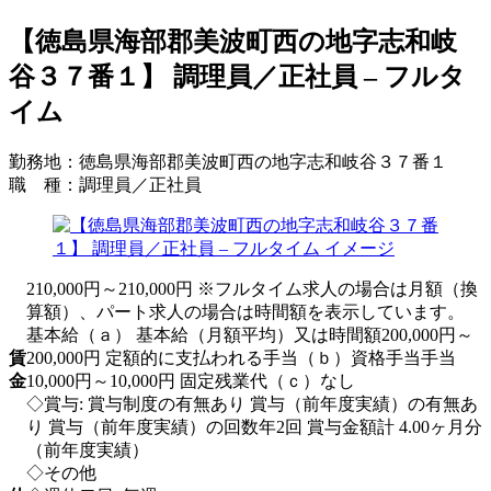
【徳島県海部郡美波町西の地字志和岐
谷３７番１】 調理員／正社員 – フルタ
イム
勤務地：
徳島県海部郡美波町西の地字志和岐谷３７番１
職 種：
調理員／正社員
210,000円～210,000円 ※フルタイム求人の場合は月額（換
算額）、パート求人の場合は時間額を表示しています。
基本給（ａ） 基本給（月額平均）又は時間額200,000円～
賃
200,000円 定額的に支払われる手当（ｂ）資格手当手当
金
10,000円～10,000円 固定残業代（ｃ）なし
◇賞与: 賞与制度の有無あり 賞与（前年度実績）の有無あ
り 賞与（前年度実績）の回数年2回 賞与金額計 4.00ヶ月分
（前年度実績）
◇その他