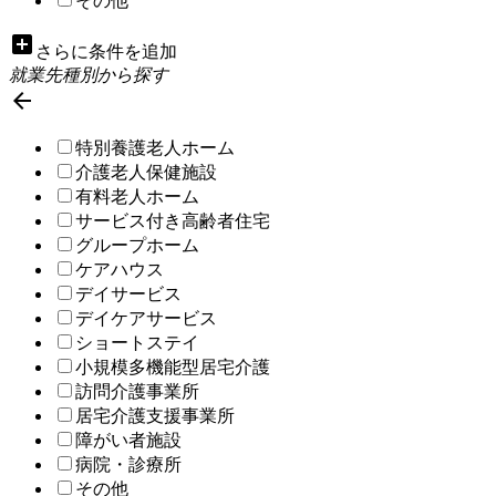
その他
add_box
さらに条件を追加
就業先種別から探す

特別養護老人ホーム
介護老人保健施設
有料老人ホーム
サービス付き高齢者住宅
グループホーム
ケアハウス
デイサービス
デイケアサービス
ショートステイ
小規模多機能型居宅介護
訪問介護事業所
居宅介護支援事業所
障がい者施設
病院・診療所
その他