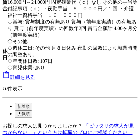
賃
16,000円～24,000円 固定残業代（ｃ）なし その他の手当等
金
付記事項（ｄ）・夜勤手当：６，０００円／１回 ・介護
福祉士資格手当：１６，０００円
◇賞与: 賞与制度の有無あり 賞与（前年度実績）の有無あ
り 賞与（前年度実績）の回数年2回 賞与金額計 4.00ヶ月分
（前年度実績）
◇その他
◇週休二日: その他 月８日休み 夜勤の回数により就業時間
休
の調整あり。
日
◇年間休日数: 107日
◇育児休業: あり

詳細を見る
10
件表示
新着順
人気順
お探しの求人は見つかりましたか？
「ピッタリの求人が見
つからない！」という方は転職のプロにご相談ください！