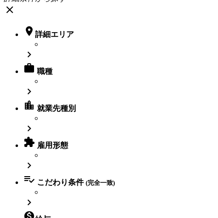
close

詳細エリア


職種

location_city
就業先種別


雇用形態


こだわり条件
(完全一致)

