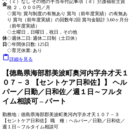
（ｃ）なし その他の手当等付記事項（ｄ）介護福祉士資
金
格 ２，０００円／月
◇賞与: 賞与制度の有無あり 賞与（前年度実績）の有無あ
り 賞与（前年度実績）の回数年2回 賞与金額計 3.60ヶ月分
（前年度実績）
◇土曜日，日曜日，祝日，その他
休
◇週休二日: 週休二日制（土日休）
日
◇年間休日数: 125日
◇育児休業: あり

詳細を見る
【徳島県海部郡美波町奥河内字弁才天１
０７－３ 【セントケア日和佐】】 ヘル
パー／日勤／日和佐／週１日～フルタ
イム相談可 – パート
勤務地：
徳島県海部郡美波町奥河内字弁才天１０７－３
【セントケア日和佐】
職 種：
ヘルパー／日勤／日和佐／
週１日～フルタイム相談可