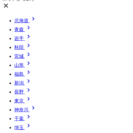
close

北海道

青森

岩手

秋田

宮城

山形

福島

新潟

長野

東京

神奈川

千葉

埼玉