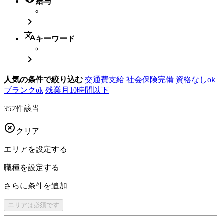
給与

translate
キーワード

人気の条件で絞り込む
交通費支給
社会保険完備
資格なしok
ブランクok
残業月10時間以下
357
件該当

クリア
エリアを
設定する
職種を
設定する
さらに
条件を追加
エリアは
必須です