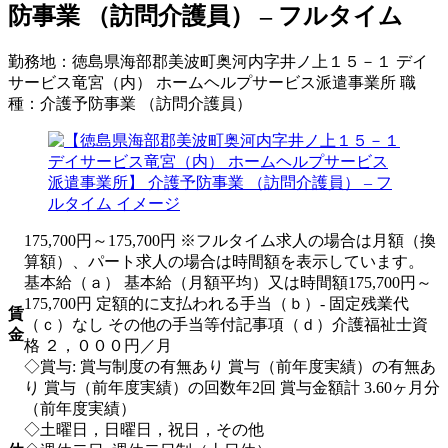
防事業 （訪問介護員） – フルタイム
勤務地：
徳島県海部郡美波町奥河内字井ノ上１５－１ デイ
サービス竜宮（内） ホームヘルプサービス派遣事業所
職
種：
介護予防事業 （訪問介護員）
175,700円～175,700円 ※フルタイム求人の場合は月額（換
算額）、パート求人の場合は時間額を表示しています。
基本給（ａ） 基本給（月額平均）又は時間額175,700円～
175,700円 定額的に支払われる手当（ｂ）- 固定残業代
賃
（ｃ）なし その他の手当等付記事項（ｄ）介護福祉士資
金
格 ２，０００円／月
◇賞与: 賞与制度の有無あり 賞与（前年度実績）の有無あ
り 賞与（前年度実績）の回数年2回 賞与金額計 3.60ヶ月分
（前年度実績）
◇土曜日，日曜日，祝日，その他