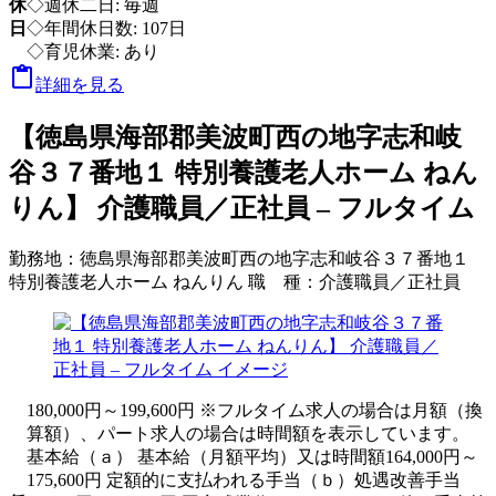
休
◇週休二日: 毎週
日
◇年間休日数: 107日
◇育児休業: あり

詳細を見る
【徳島県海部郡美波町西の地字志和岐
谷３７番地１ 特別養護老人ホーム ねん
りん】 介護職員／正社員 – フルタイム
勤務地：
徳島県海部郡美波町西の地字志和岐谷３７番地１
特別養護老人ホーム ねんりん
職 種：
介護職員／正社員
180,000円～199,600円 ※フルタイム求人の場合は月額（換
算額）、パート求人の場合は時間額を表示しています。
基本給（ａ） 基本給（月額平均）又は時間額164,000円～
175,600円 定額的に支払われる手当（ｂ）処遇改善手当