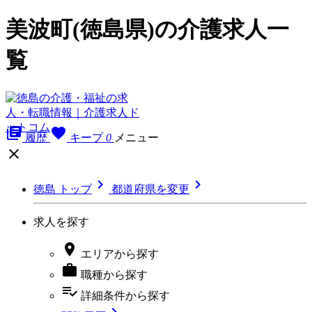
美波町(徳島県)の介護求人一
覧
library_books
favorite
履歴
キープ
0
メニュー



徳島 トップ
都道府県を変更
求人を探す

エリア
から探す

職種
から探す
playlist_add_check
詳細条件
から探す
