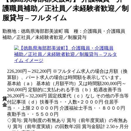
護職員補助／正社員／未経験者歓迎／制
服貸与 – フルタイム
勤務地：
徳島県海部郡美波町
職 種：
介護職員・介護職員
補助／正社員／未経験者歓迎／制服貸与
226,200円～292,200円 ※フルタイム求人の場合は月額（換
算額）、パート求人の場合は時間額を表示しています。
基本給（ａ） 基本給（月額平均）又は時間額200,000円～
260,000円 定額的に支払われる手当（ｂ）処遇改善手当
26,200円～32,200円 固定残業代（ｃ）なし その他の手当等
賃
付記事項（ｄ）扶養手当・・人数×２０００円 住居手
金
当・・上限２００００円 介護福祉士手当・・８０００円
夜勤手当・・５５００円
◇賞与: 賞与制度の有無あり 賞与（前年度実績）の有無あ
り 賞与（前年度実績）の回数年2回 賞与金額計 2.50ヶ月分