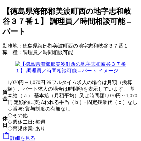
【徳島県海部郡美波町西の地字志和岐
谷３７番１】 調理員／時間相談可能 –
パート
勤務地：
徳島県海部郡美波町西の地字志和岐谷３７番１
職 種：
調理員／時間相談可能
1,070円～1,070円 ※フルタイム求人の場合は月額（換算
額）、パート求人の場合は時間額を表示しています。 基
賃
本給（ａ） 基本給（月額平均）又は時間額1,070円～1,070
金
円 定額的に支払われる手当（ｂ）- 固定残業代（ｃ）なし
◇賞与: 賞与制度の有無なし
◇その他
休
◇週休二日: 毎週
日
◇育児休業: あり

詳細を見る