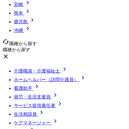

宮崎

熊本

鹿児島

沖縄
cached
職種から探す
職種から探す
close

介護職員・介護福祉士

ホームヘルパー（訪問介護員）

看護助手

就労・生活支援員

サービス提供責任者

生活相談員

ケアマネージャー