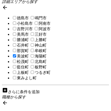
詳細エリアから探す

徳島市
鳴門市
小松島市
阿南市
吉野川市
阿波市
美馬市
三好市
勝浦町
上勝町
石井町
神山町
那賀町
牟岐町
美波町
海陽町
松茂町
北島町
藍住町
板野町
上板町
つるぎ町
東みよし町
add_box
さらに条件を追加
職種から探す
