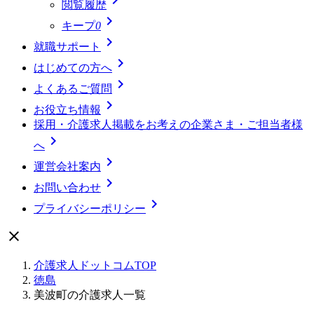
閲覧履歴

キープ
0

就職サポート

はじめての方へ

よくあるご質問

お役立ち情報
採用・介護求人掲載をお考えの企業さま・ご担当者様

へ

運営会社案内

お問い合わせ

プライバシーポリシー

介護求人ドットコムTOP
徳島
美波町の介護求人一覧