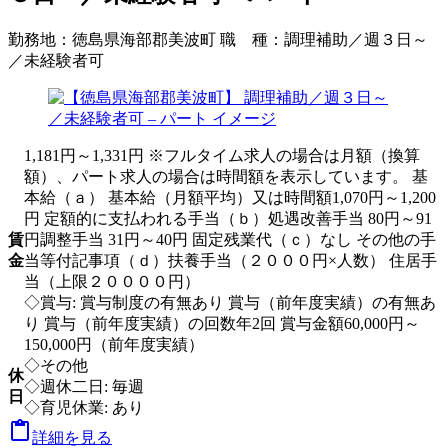
勤務地：
徳島県海部郡美波町
職 種：
調理補助／週３日～
／未経験者可
1,181円～1,331円 ※フルタイム求人の場合は月額（換算
額）、パート求人の場合は時間額を表示しています。 基
本給（ａ） 基本給（月額平均）又は時間額1,070円～1,200
円 定額的に支払われる手当（ｂ）処遇改善手当 80円～91
賃
円調整手当 31円～40円 固定残業代（ｃ）なし その他の手
金
当等付記事項（ｄ）扶養手当（２０００円×人数） 住居手
当（上限２００００円）
◇賞与: 賞与制度の有無あり 賞与（前年度実績）の有無あ
り 賞与（前年度実績）の回数年2回 賞与金額60,000円～
150,000円（前年度実績）
◇その他
休
◇週休二日: 毎週
日
◇育児休業: あり

詳細を見る