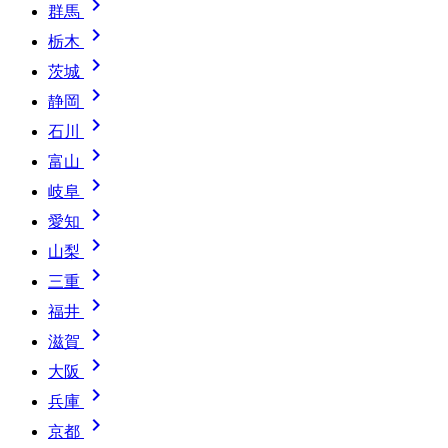

群馬

栃木

茨城

静岡

石川

富山

岐阜

愛知

山梨

三重

福井

滋賀

大阪

兵庫

京都