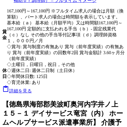
167,100円～167,100円 ※フルタイム求人の場合は月額（換
算額）、パート求人の場合は時間額を表示しています。
基本給（ａ） 基本給（月額平均）又は時間額167,100円～
167,100円 定額的に支払われる手当（ｂ）- 固定残業代
賃
（ｃ）なし その他の手当等付記事項（ｄ）調理師資格
金
１，０００円／月
◇賞与: 賞与制度の有無あり 賞与（前年度実績）の有無あ
り 賞与（前年度実績）の回数年2回 賞与金額計 3.60ヶ月分
（前年度実績）
◇土曜日，日曜日，祝日，その他
休
◇週休二日: 週休二日制（土日休）
日
◇年間休日数: 125日
◇育児休業: あり

詳細を見る
【徳島県海部郡美波町奥河内字井ノ上
１５－１ デイサービス竜宮（内） ホー
ムヘルプサービス派遣事業所】 介護予