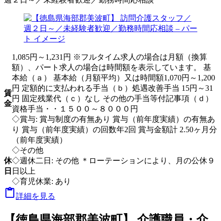
1,085円～1,231円 ※フルタイム求人の場合は月額（換算
額）、パート求人の場合は時間額を表示しています。 基
本給（ａ） 基本給（月額平均）又は時間額1,070円～1,200
円 定額的に支払われる手当（ｂ）処遇改善手当 15円～31
賃
円 固定残業代（ｃ）なし その他の手当等付記事項（ｄ）
金
資格手当・・１５００～８０００円
◇賞与: 賞与制度の有無あり 賞与（前年度実績）の有無あ
り 賞与（前年度実績）の回数年2回 賞与金額計 2.50ヶ月分
（前年度実績）
◇その他
休
◇週休二日: その他 ＊ローテーションにより、月の公休９
日
日以上
◇育児休業: あり

詳細を見る
【徳島県海部郡美波町】 介護職員・介