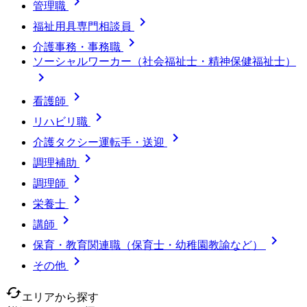

管理職

福祉用具専門相談員

介護事務・事務職
ソーシャルワーカー（社会福祉士・精神保健福祉士）


看護師

リハビリ職

介護タクシー運転手・送迎

調理補助

調理師

栄養士

講師

保育・教育関連職（保育士・幼稚園教諭など）

その他
cached
エリアから探す