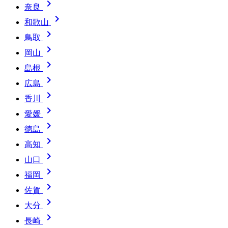

奈良

和歌山

鳥取

岡山

島根

広島

香川

愛媛

徳島

高知

山口

福岡

佐賀

大分

長崎