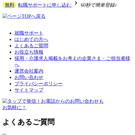
navigate_next
無料
転職サポートに申し込む
60秒で簡単登録♪
就職サポート
はじめての方へ
よくあるご質問
お役立ち情報
採用・介護求人掲載をお考えの企業さま・ご担当者様
へ
運営会社案内
お問い合わせ
プライバシーポリシー
サイトマップ
よくあるご質問