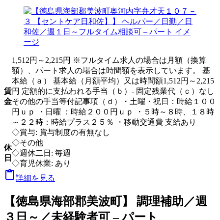
1,512円～2,215円 ※フルタイム求人の場合は月額（換算
額）、パート求人の場合は時間額を表示しています。 基
本給（ａ） 基本給（月額平均）又は時間額1,512円～2,215
賃
円 定額的に支払われる手当（ｂ）- 固定残業代（ｃ）なし
金
その他の手当等付記事項（ｄ）・土曜・祝日：時給１００
円ｕｐ ・日曜 ：時給２００円ｕｐ ・５時～８時、１８時
～２２時：時給プラス２５％ ・移動交通費 支給あり
◇賞与: 賞与制度の有無なし
◇その他
休
◇週休二日: 毎週
日
◇育児休業: あり

詳細を見る
【徳島県海部郡美波町】 調理補助／週
３日～／未経験者可 – パート