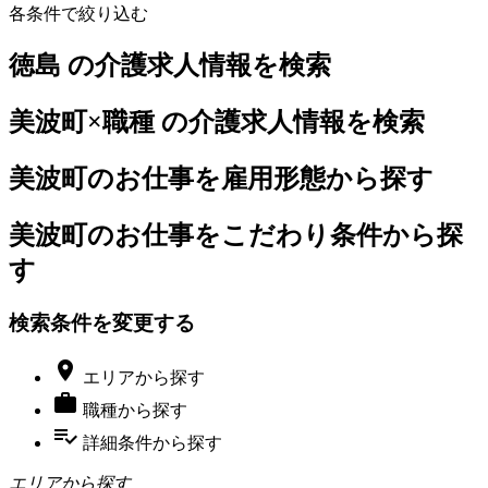
各条件で絞り込む
徳島 の介護求人情報を検索
美波町×職種 の介護求人情報を検索
美波町のお仕事を雇用形態から探す
美波町のお仕事をこだわり条件から探
す
検索条件を変更する

エリア
から探す

職種
から探す
playlist_add_check
詳細条件
から探す
エリアから探す