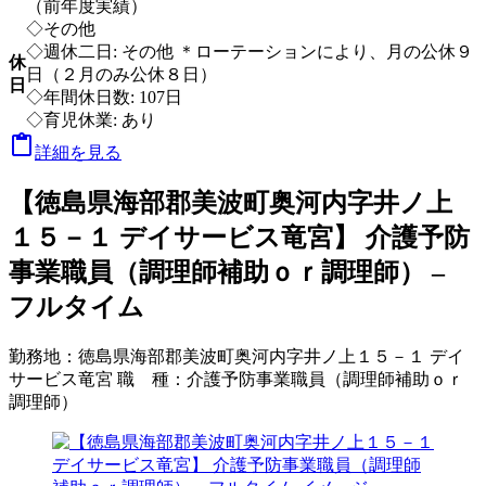
（前年度実績）
◇その他
◇週休二日: その他 ＊ローテーションにより、月の公休９
休
日（２月のみ公休８日）
日
◇年間休日数: 107日
◇育児休業: あり

詳細を見る
【徳島県海部郡美波町奥河内字井ノ上
１５－１ デイサービス竜宮】 介護予防
事業職員（調理師補助ｏｒ調理師） –
フルタイム
勤務地：
徳島県海部郡美波町奥河内字井ノ上１５－１ デイ
サービス竜宮
職 種：
介護予防事業職員（調理師補助ｏｒ
調理師）