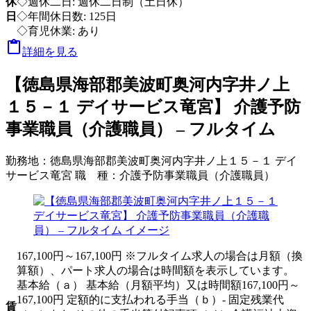
休
◇週休二日: 週休二日制（土日休）
日
◇年間休日数: 125日
◇育児休業: あり

詳細を見る
【徳島県海部郡美波町奥河内字井ノ上
１５－１ デイサービス竜宮】 介護予防
事業職員（介護職員） – フルタイム
勤務地：
徳島県海部郡美波町奥河内字井ノ上１５－１ デイ
サービス竜宮
職 種：
介護予防事業職員（介護職員）
167,100円～167,100円 ※フルタイム求人の場合は月額（換
算額）、パート求人の場合は時間額を表示しています。
基本給（ａ） 基本給（月額平均）又は時間額167,100円～
167,100円 定額的に支払われる手当（ｂ）- 固定残業代
賃