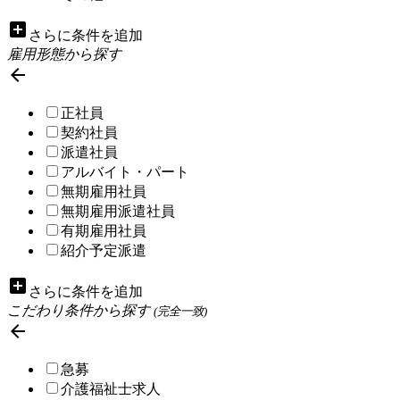
add_box
さらに条件を追加
雇用形態から探す

正社員
契約社員
派遣社員
アルバイト・パート
無期雇用社員
無期雇用派遣社員
有期雇用社員
紹介予定派遣
add_box
さらに条件を追加
こだわり条件から探す
(完全一致)

急募
介護福祉士求人