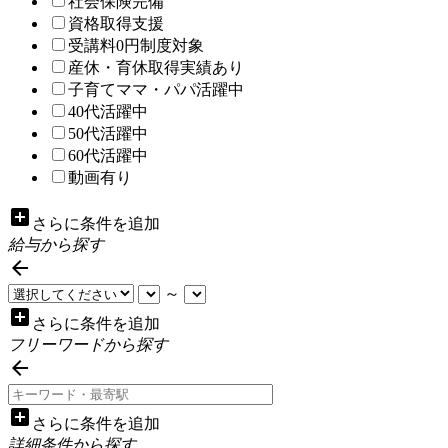
社会保険完備
資格取得支援
受講料0円制度対象
産休・育休取得実績あり
子育てママ・パパ活躍中
40代活躍中
50代活躍中
60代活躍中
動画有り
add_box
さらに条件を追加
給与から探す

～
add_box
さらに条件を追加
フリーワードから探す

add_box
さらに条件を追加
詳細条件から探す