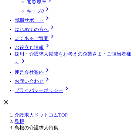
閲覧履歴

キープ
0

就職サポート

はじめての方へ

よくあるご質問

お役立ち情報
採用・介護求人掲載をお考えの企業さま・ご担当者様

へ

運営会社案内

お問い合わせ

プライバシーポリシー

介護求人ドットコムTOP
島根
島根の介護求人特集