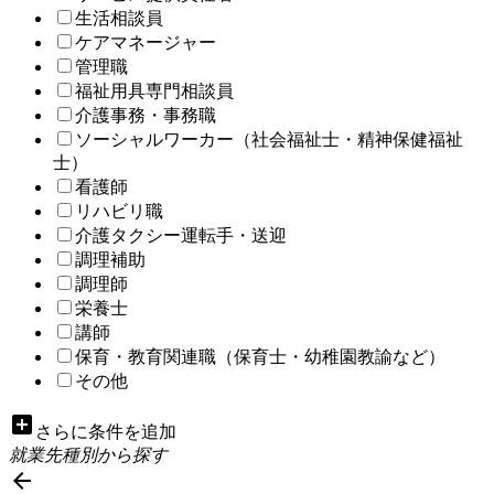
生活相談員
ケアマネージャー
管理職
福祉用具専門相談員
介護事務・事務職
ソーシャルワーカー（社会福祉士・精神保健福祉
士）
看護師
リハビリ職
介護タクシー運転手・送迎
調理補助
調理師
栄養士
講師
保育・教育関連職（保育士・幼稚園教諭など）
その他
add_box
さらに条件を追加
就業先種別から探す
