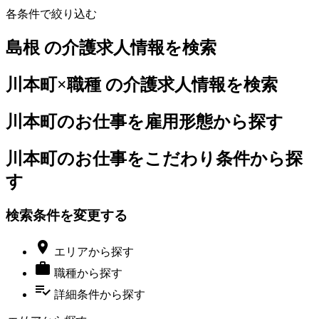
各条件で絞り込む
島根 の介護求人情報を検索
川本町×職種 の介護求人情報を検索
川本町のお仕事を雇用形態から探す
川本町のお仕事をこだわり条件から探
す
検索条件を変更する

エリア
から探す

職種
から探す
playlist_add_check
詳細条件
から探す