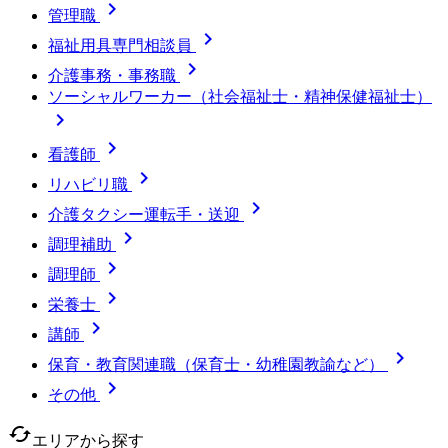

管理職

福祉用具専門相談員

介護事務・事務職
ソーシャルワーカー（社会福祉士・精神保健福祉士）


看護師

リハビリ職

介護タクシー運転手・送迎

調理補助

調理師

栄養士

講師

保育・教育関連職（保育士・幼稚園教諭など）

その他
cached
エリアから探す