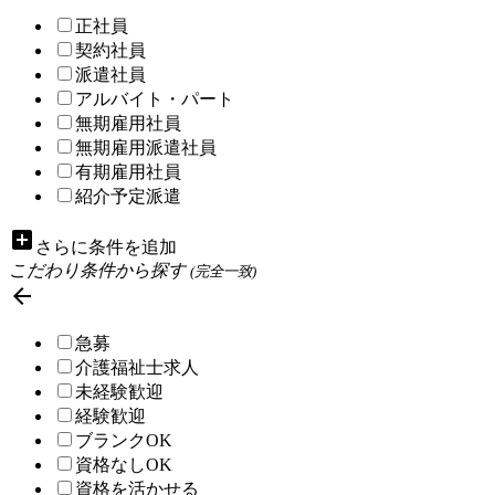
正社員
契約社員
派遣社員
アルバイト・パート
無期雇用社員
無期雇用派遣社員
有期雇用社員
紹介予定派遣
add_box
さらに条件を追加
こだわり条件から探す
(完全一致)

急募
介護福祉士求人
未経験歓迎
経験歓迎
ブランクOK
資格なしOK
資格を活かせる