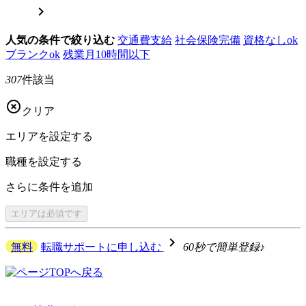

人気の条件で絞り込む
交通費支給
社会保険完備
資格なしok
ブランクok
残業月10時間以下
307
件該当

クリア
エリアを
設定する
職種を
設定する
さらに
条件を追加
エリアは
必須です
navigate_next
無料
転職サポートに申し込む
60秒で簡単登録♪