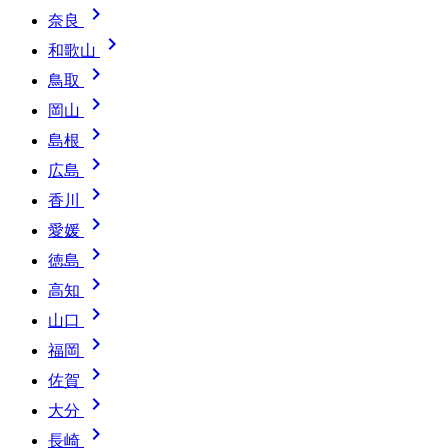

奈良

和歌山

鳥取

岡山

島根

広島

香川

愛媛

徳島

高知

山口

福岡

佐賀

大分

長崎