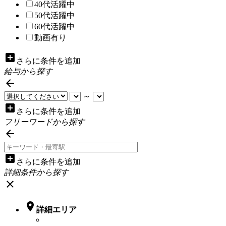
40代活躍中
50代活躍中
60代活躍中
動画有り
add_box
さらに条件を追加
給与から探す

～
add_box
さらに条件を追加
フリーワードから探す

add_box
さらに条件を追加
詳細条件から探す
close

詳細エリア