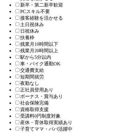
新卒・第二新卒歓迎
PCスキル不要
接客経験を活かせる
土日祝休み
日祝休み
扶養枠
残業月10時間以下
残業月20時間以上
駅から5分以内
車・バイク通勤OK
交通費支給
短期間就労
夜勤なし
正社員登用あり
ボーナス・賞与あり
社会保険完備
資格取得支援
受講料0円制度対象
産休・育休取得実績あり
子育てママ・パパ活躍中