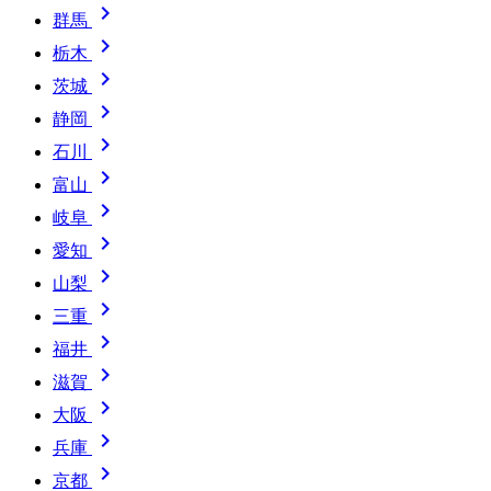

群馬

栃木

茨城

静岡

石川

富山

岐阜

愛知

山梨

三重

福井

滋賀

大阪

兵庫

京都