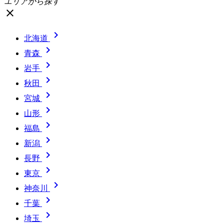
エリアから探す
close

北海道

青森

岩手

秋田

宮城

山形

福島

新潟

長野

東京

神奈川

千葉

埼玉