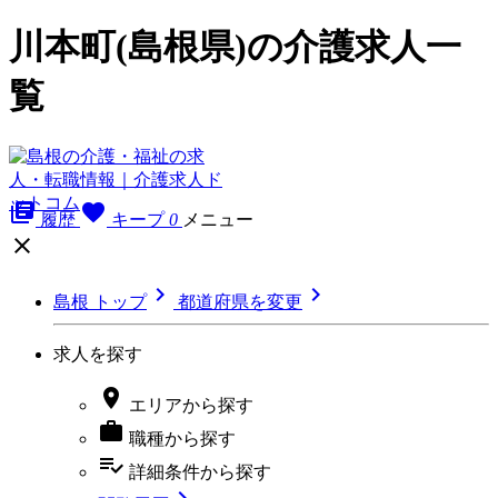
川本町(島根県)の介護求人一
覧
library_books
favorite
履歴
キープ
0
メニュー



島根 トップ
都道府県を変更
求人を探す

エリア
から探す

職種
から探す
playlist_add_check
詳細条件
から探す
