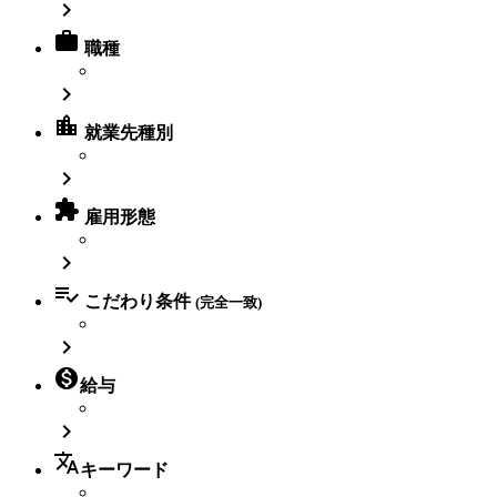


職種

location_city
就業先種別


雇用形態


こだわり条件
(完全一致)


給与

translate
キーワード