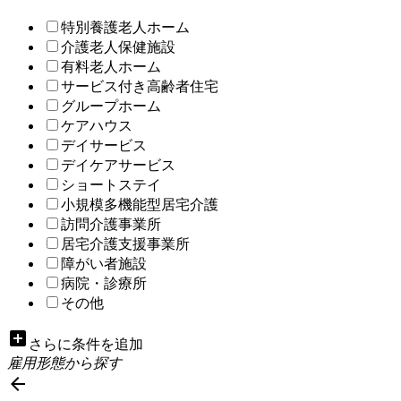
特別養護老人ホーム
介護老人保健施設
有料老人ホーム
サービス付き高齢者住宅
グループホーム
ケアハウス
デイサービス
デイケアサービス
ショートステイ
小規模多機能型居宅介護
訪問介護事業所
居宅介護支援事業所
障がい者施設
病院・診療所
その他
add_box
さらに条件を追加
雇用形態から探す
