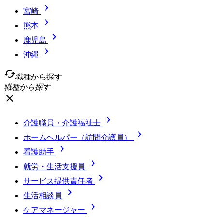

宮崎

熊本

鹿児島

沖縄
cached
職種から探す
職種から探す
close

介護職員・介護福祉士

ホームヘルパー（訪問介護員）

看護助手

就労・生活支援員

サービス提供責任者

生活相談員

ケアマネージャー