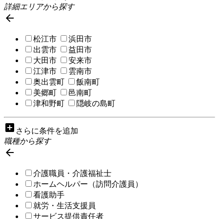
詳細エリアから探す

松江市
浜田市
出雲市
益田市
大田市
安来市
江津市
雲南市
奥出雲町
飯南町
美郷町
邑南町
津和野町
隠岐の島町
add_box
さらに条件を追加
職種から探す

介護職員・介護福祉士
ホームヘルパー（訪問介護員）
看護助手
就労・生活支援員
サービス提供責任者