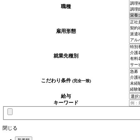
職種
雇用形態
就業先種別
こだわり条件
(完全一致)
給与
キーワード
閉じる