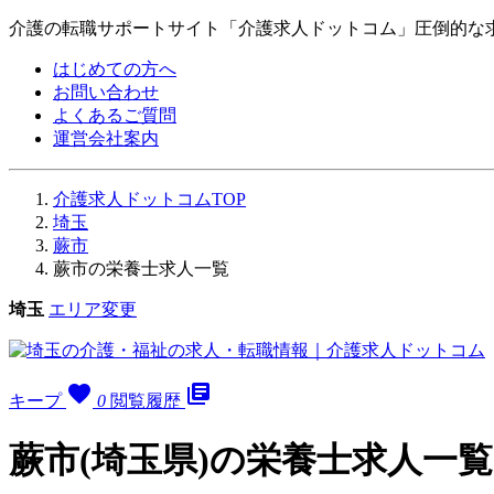
介護の転職サポートサイト「介護求人ドットコム」圧倒的な
はじめての方へ
お問い合わせ
よくあるご質問
運営会社案内
介護求人ドットコムTOP
埼玉
蕨市
蕨市の栄養士求人一覧
埼玉
エリア変更
favorite
library_books
キープ
0
閲覧履歴
蕨市(埼玉県)の栄養士求人一覧