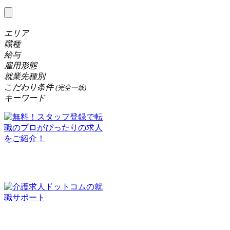
エリア
職種
給与
雇用形態
就業先種別
こだわり条件
(完全一致)
キーワード