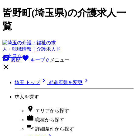
皆野町(埼玉県)の介護求人一
覧
library_books
favorite
履歴
キープ
0
メニュー



埼玉 トップ
都道府県を変更
求人を探す

エリア
から探す

職種
から探す
playlist_add_check
詳細条件
から探す
