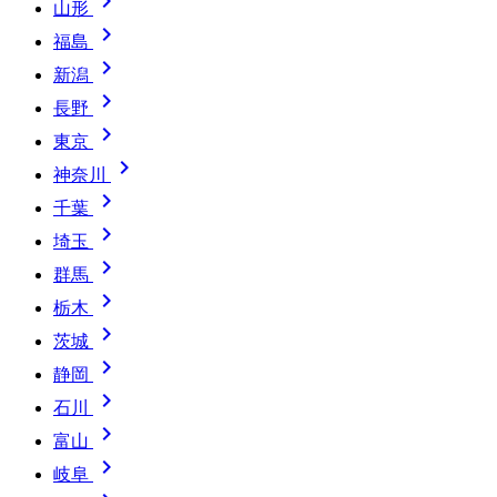

山形

福島

新潟

長野

東京

神奈川

千葉

埼玉

群馬

栃木

茨城

静岡

石川

富山

岐阜