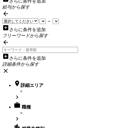
さらに条件を追加
給与から探す

～
add_box
さらに条件を追加
フリーワードから探す

add_box
さらに条件を追加
詳細条件から探す
close

詳細エリア


職種

location_city