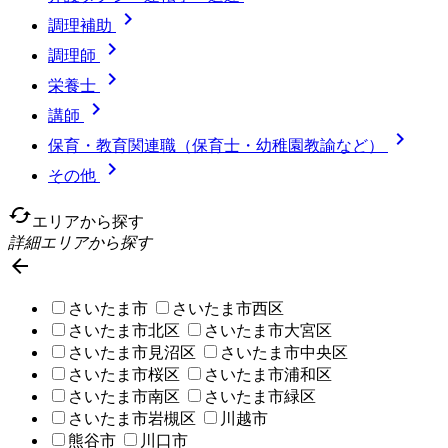

調理補助

調理師

栄養士

講師

保育・教育関連職（保育士・幼稚園教諭など）

その他
cached
エリアから探す
詳細エリアから探す

さいたま市
さいたま市西区
さいたま市北区
さいたま市大宮区
さいたま市見沼区
さいたま市中央区
さいたま市桜区
さいたま市浦和区
さいたま市南区
さいたま市緑区
さいたま市岩槻区
川越市
熊谷市
川口市