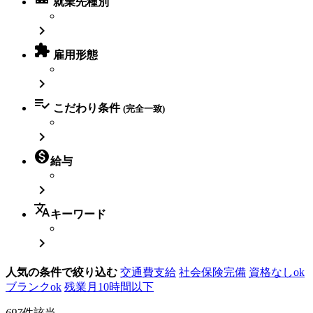
就業先種別


雇用形態


こだわり条件
(完全一致)


給与

translate
キーワード

人気の条件で絞り込む
交通費支給
社会保険完備
資格なしok
ブランクok
残業月10時間以下
697
件該当