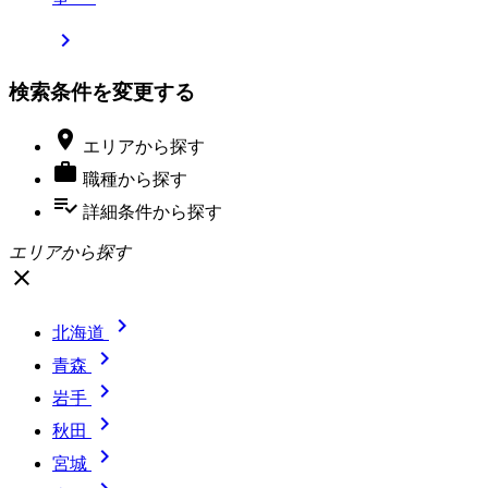

検索条件を変更する

エリア
から探す

職種
から探す
playlist_add_check
詳細条件
から探す
エリアから探す
close

北海道

青森

岩手

秋田

宮城