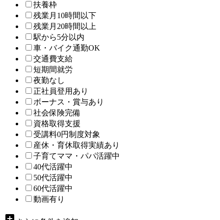
扶養枠
残業月10時間以下
残業月20時間以上
駅から5分以内
車・バイク通勤OK
交通費支給
短期間就労
夜勤なし
正社員登用あり
ボーナス・賞与あり
社会保険完備
資格取得支援
受講料0円制度対象
産休・育休取得実績あり
子育てママ・パパ活躍中
40代活躍中
50代活躍中
60代活躍中
動画有り
add_box