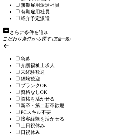
無期雇用派遣社員
有期雇用社員
紹介予定派遣
add_box
さらに条件を追加
こだわり条件から探す
(完全一致)

急募
介護福祉士求人
未経験歓迎
経験歓迎
ブランクOK
資格なしOK
資格を活かせる
新卒・第二新卒歓迎
PCスキル不要
接客経験を活かせる
土日祝休み
日祝休み