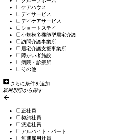
グループホーム
ケアハウス
デイサービス
デイケアサービス
ショートステイ
小規模多機能型居宅介護
訪問介護事業所
居宅介護支援事業所
障がい者施設
病院・診療所
その他
add_box
さらに条件を追加
雇用形態から探す

正社員
契約社員
派遣社員
アルバイト・パート
無期雇用社員