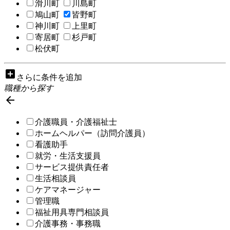
滑川町
川島町
鳩山町
皆野町
神川町
上里町
寄居町
杉戸町
松伏町
add_box
さらに条件を追加
職種から探す

介護職員・介護福祉士
ホームヘルパー（訪問介護員）
看護助手
就労・生活支援員
サービス提供責任者
生活相談員
ケアマネージャー
管理職
福祉用具専門相談員
介護事務・事務職