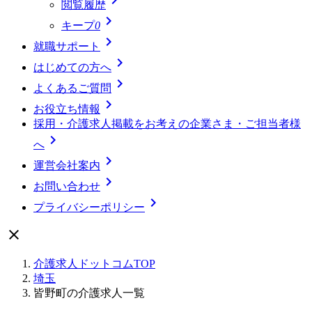
閲覧履歴

キープ
0

就職サポート

はじめての方へ

よくあるご質問

お役立ち情報
採用・介護求人掲載をお考えの企業さま・ご担当者様

へ

運営会社案内

お問い合わせ

プライバシーポリシー

介護求人ドットコムTOP
埼玉
皆野町の介護求人一覧