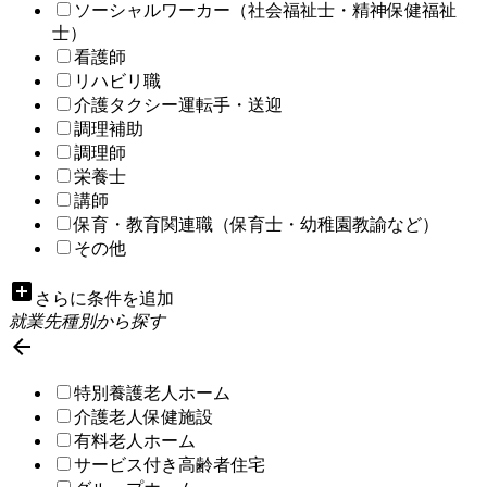
ソーシャルワーカー（社会福祉士・精神保健福祉
士）
看護師
リハビリ職
介護タクシー運転手・送迎
調理補助
調理師
栄養士
講師
保育・教育関連職（保育士・幼稚園教諭など）
その他
add_box
さらに条件を追加
就業先種別から探す

特別養護老人ホーム
介護老人保健施設
有料老人ホーム
サービス付き高齢者住宅