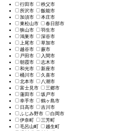
行田市
秩父市
所沢市
飯能市
加須市
本庄市
東松山市
春日部市
狭山市
羽生市
鴻巣市
深谷市
上尾市
草加市
越谷市
蕨市
戸田市
入間市
朝霞市
志木市
和光市
新座市
桶川市
久喜市
北本市
八潮市
富士見市
三郷市
蓮田市
坂戸市
幸手市
鶴ヶ島市
日高市
吉川市
ふじみ野市
白岡市
伊奈町
三芳町
毛呂山町
越生町