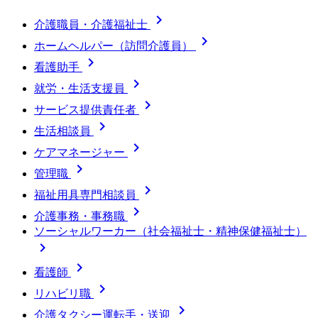

介護職員・介護福祉士

ホームヘルパー（訪問介護員）

看護助手

就労・生活支援員

サービス提供責任者

生活相談員

ケアマネージャー

管理職

福祉用具専門相談員

介護事務・事務職
ソーシャルワーカー（社会福祉士・精神保健福祉士）


看護師

リハビリ職

介護タクシー運転手・送迎