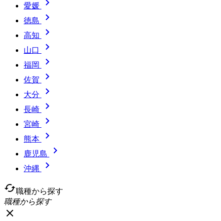

愛媛

徳島

高知

山口

福岡

佐賀

大分

長崎

宮崎

熊本

鹿児島

沖縄
cached
職種から探す
職種から探す
close