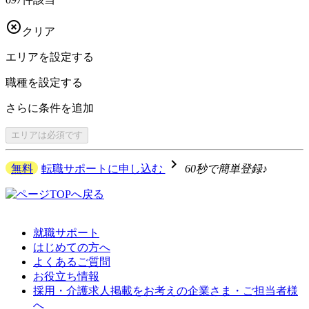

クリア
エリアを
設定する
職種を
設定する
さらに
条件を追加
エリアは
必須です
navigate_next
無料
転職サポートに申し込む
60秒で簡単登録♪
就職サポート
はじめての方へ
よくあるご質問
お役立ち情報
採用・介護求人掲載をお考えの企業さま・ご担当者様
へ