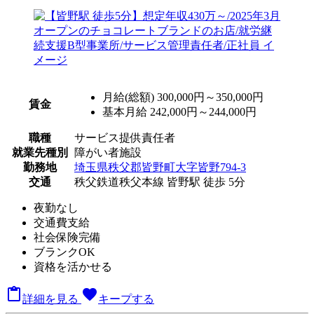
月給(総額)
300,000円～350,000円
賃金
基本月給 242,000円～244,000円
職種
サービス提供責任者
就業先種別
障がい者施設
勤務地
埼玉県秩父郡皆野町大字皆野794-3
交通
秩父鉄道秩父本線 皆野駅 徒歩 5分
夜勤なし
交通費支給
社会保険完備
ブランクOK
資格を活かせる

favorite
詳細を見る
キープする