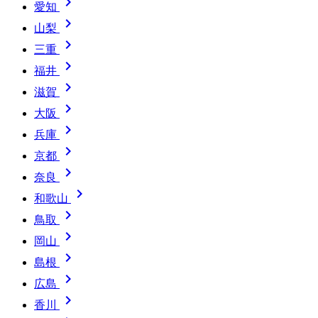

愛知

山梨

三重

福井

滋賀

大阪

兵庫

京都

奈良

和歌山

鳥取

岡山

島根

広島

香川