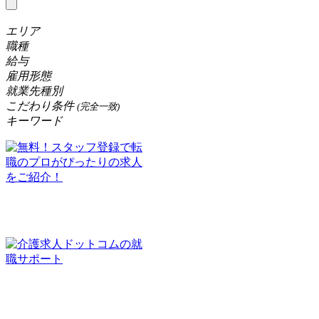
エリア
職種
給与
雇用形態
就業先種別
こだわり条件
(完全一致)
キーワード