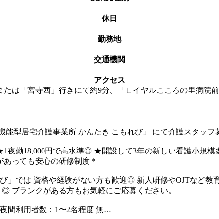
休日
勤務地
交通機関
アクセス
または「宮寺西」行きにて約9分、「ロイヤルこころの里病院前
機能型居宅介護事業所 かんたき こもれび」 にて介護スタッフ
円 ★1夜勤18,000円で高水準◎ ★開設して3年の新しい看護小
クがあっても安心の研修制度＊
び」では 資格や経験がない方も歓迎◎ 新人研修やOJTなど教
り◎ ブランクがある方もお気軽にご応募ください。
夜間利用者数：1〜2名程度 無…