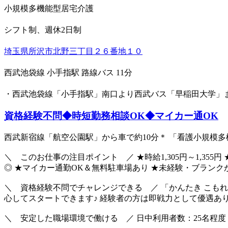
小規模多機能型居宅介護
シフト制、週休2日制
埼玉県所沢市北野三丁目２６番地１０
西武池袋線 小手指駅 路線バス 11分
・西武池袋線「小手指駅」南口より西武バス「早稲田大学」
資格経験不問◆時短勤務相談OK◆マイカー通OK
西武新宿線「航空公園駅」から車で約10分＊ 「看護小規模多
＼ このお仕事の注目ポイント ／ ★時給1,305円～1,355
◎ ★マイカー通勤OK＆無料駐車場あり ★未経験・ブラン
＼ 資格経験不問でチャレンジできる ／ 「かんたき こもれ
心してスタートできます♪ 経験者の方は即戦力として優遇あ
＼ 安定した職場環境で働ける ／ 日中利用者数：25名程度 