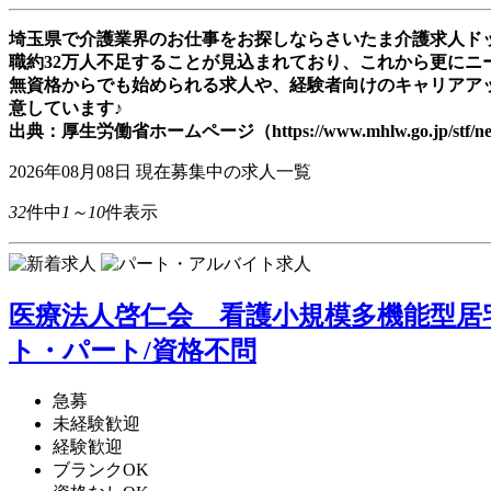
埼玉県で介護業界のお仕事をお探しならさいたま介護求人ドッ
職約32万人不足することが見込まれており、これから更にニ
無資格からでも始められる求人や、経験者向けのキャリアア
意しています♪
出典：厚生労働省ホームページ（https://www.mhlw.go.jp/stf/newp
2026年08月08日
現在募集中の求人一覧
32
件中
1～10
件表示
医療法人啓仁会 看護小規模多機能型居
ト・パート/資格不問
急募
未経験歓迎
経験歓迎
ブランクOK