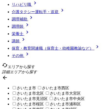

リハビリ職

介護タクシー運転手・送迎

調理補助

調理師

栄養士

講師

保育・教育関連職（保育士・幼稚園教諭など）

その他
cached
エリアから探す
詳細エリアから探す

さいたま市
さいたま市西区
さいたま市北区
さいたま市大宮区
さいたま市見沼区
さいたま市中央区
さいたま市桜区
さいたま市浦和区