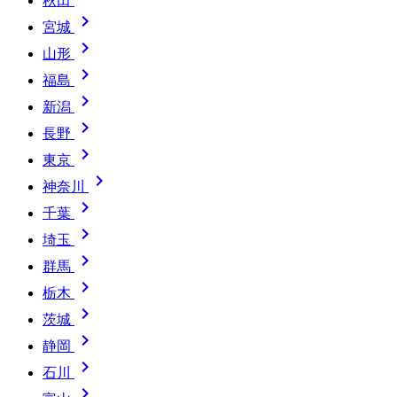
秋田

宮城

山形

福島

新潟

長野

東京

神奈川

千葉

埼玉

群馬

栃木

茨城

静岡

石川
