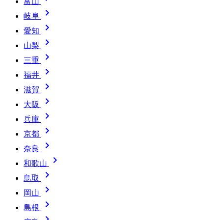
富山

岐阜

愛知

山梨

三重

福井

滋賀

大阪

兵庫

京都

奈良

和歌山

鳥取

岡山

島根
