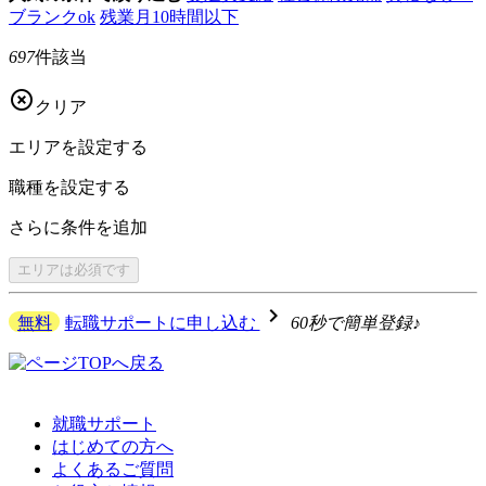
ブランクok
残業月10時間以下
697
件該当

クリア
エリアを
設定する
職種を
設定する
さらに
条件を追加
エリアは
必須です
navigate_next
無料
転職サポートに申し込む
60秒で簡単登録♪
就職サポート
はじめての方へ
よくあるご質問