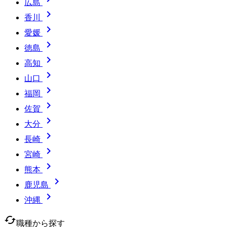
広島

香川

愛媛

徳島

高知

山口

福岡

佐賀

大分

長崎

宮崎

熊本

鹿児島

沖縄
cached
職種から探す