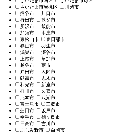
さいたま市南区
さいたま市緑区
さいたま市岩槻区
川越市
熊谷市
川口市
行田市
秩父市
所沢市
飯能市
加須市
本庄市
東松山市
春日部市
狭山市
羽生市
鴻巣市
深谷市
上尾市
草加市
越谷市
蕨市
戸田市
入間市
朝霞市
志木市
和光市
新座市
桶川市
久喜市
北本市
八潮市
富士見市
三郷市
蓮田市
坂戸市
幸手市
鶴ヶ島市
日高市
吉川市
ふじみ野市
白岡市