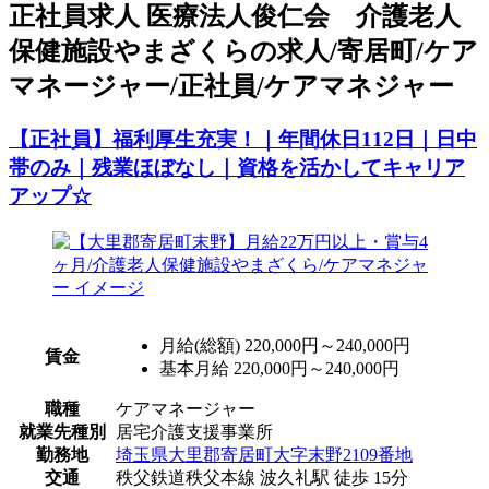
正
社員求人
医療法人俊仁会 介護老人
保健施設やまざくらの求人/寄居町/ケア
マネージャー/正社員/ケアマネジャー
【正社員】福利厚生充実！｜年間休日112日｜日中
帯のみ｜残業ほぼなし｜資格を活かしてキャリア
アップ☆
月給(総額)
220,000円～240,000円
賃金
基本月給 220,000円～240,000円
職種
ケアマネージャー
就業先種別
居宅介護支援事業所
勤務地
埼玉県大里郡寄居町大字末野2109番地
交通
秩父鉄道秩父本線 波久礼駅 徒歩 15分