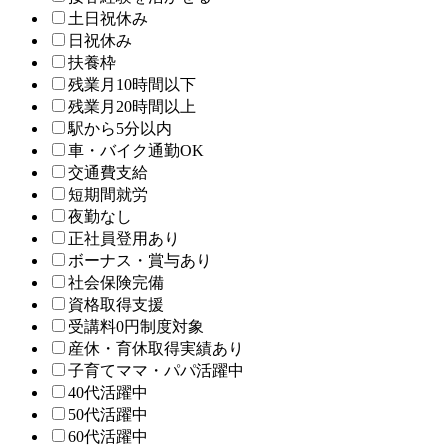
土日祝休み
日祝休み
扶養枠
残業月10時間以下
残業月20時間以上
駅から5分以内
車・バイク通勤OK
交通費支給
短期間就労
夜勤なし
正社員登用あり
ボーナス・賞与あり
社会保険完備
資格取得支援
受講料0円制度対象
産休・育休取得実績あり
子育てママ・パパ活躍中
40代活躍中
50代活躍中
60代活躍中