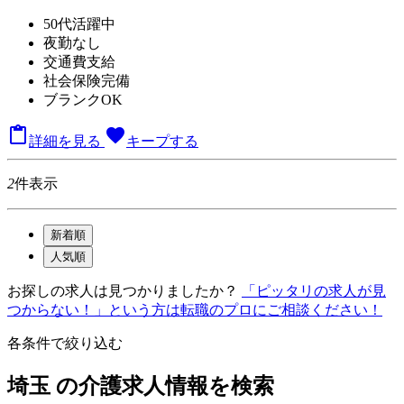
50代活躍中
夜勤なし
交通費支給
社会保険完備
ブランクOK

favorite
詳細を見る
キープする
2
件表示
新着順
人気順
お探しの求人は見つかりましたか？
「ピッタリの求人が見
つからない！」という方は転職のプロにご相談ください！
各条件で絞り込む
埼玉 の介護求人情報を検索