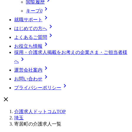
閲覧履歴

キープ
0

就職サポート

はじめての方へ

よくあるご質問

お役立ち情報
採用・介護求人掲載をお考えの企業さま・ご担当者様

へ

運営会社案内

お問い合わせ

プライバシーポリシー

介護求人ドットコムTOP
埼玉
寄居町の介護求人一覧