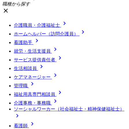
職種から探す
close

介護職員・介護福祉士

ホームヘルパー（訪問介護員）

看護助手

就労・生活支援員

サービス提供責任者

生活相談員

ケアマネージャー

管理職

福祉用具専門相談員

介護事務・事務職
ソーシャルワーカー（社会福祉士・精神保健福祉士）


看護師