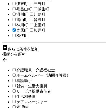
伊奈町
三芳町
毛呂山町
越生町
滑川町
川島町
鳩山町
皆野町
神川町
上里町
寄居町
杉戸町
松伏町
add_box
さらに条件を追加
職種から探す

介護職員・介護福祉士
ホームヘルパー（訪問介護員）
看護助手
就労・生活支援員
サービス提供責任者
生活相談員
ケアマネージャー
管理職