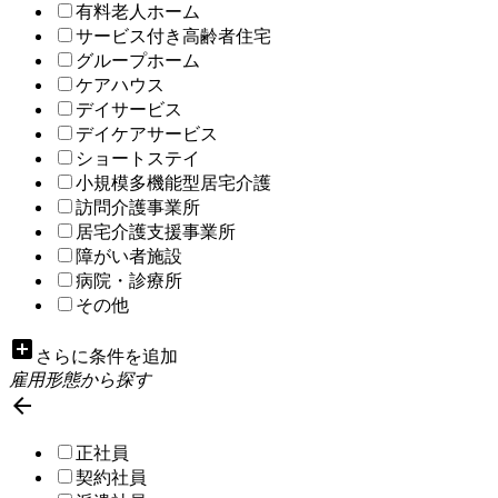
有料老人ホーム
サービス付き高齢者住宅
グループホーム
ケアハウス
デイサービス
デイケアサービス
ショートステイ
小規模多機能型居宅介護
訪問介護事業所
居宅介護支援事業所
障がい者施設
病院・診療所
その他
add_box
さらに条件を追加
雇用形態から探す

正社員
契約社員