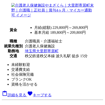
月給(総額)
229,800円～269,800円
賃金
基本月給 189,800円～209,800円
職種
介護職員・介護福祉士
就業先種別
介護老人保健施設
勤務地
埼玉県大里郡寄居町
交通
秩父鉄道秩父本線 波久礼駅 徒歩 15分
未経験歓迎
交通費支給
社会保険完備
ブランクOK
資格を活かせる

favorite
詳細を見る
キープする