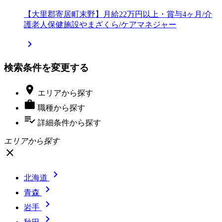
【大里郡寄居町末野】月給22万円以上・賞与4ヶ月/介
護老人保健施設やまざくら/ケアマネジャー

検索条件を変更する

エリア
から探す

職種
から探す
playlist_add_check
詳細条件
から探す
エリアから探す
close

北海道

青森

岩手
