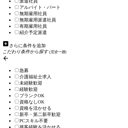
派遣社員
アルバイト・パート
無期雇用社員
無期雇用派遣社員
有期雇用社員
紹介予定派遣
add_box
さらに条件を追加
こだわり条件から探す
(完全一致)

急募
介護福祉士求人
未経験歓迎
経験歓迎
ブランクOK
資格なしOK
資格を活かせる
新卒・第二新卒歓迎
PCスキル不要
接客経験を活かせる