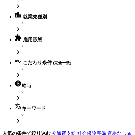

location_city
就業先種別


雇用形態


こだわり条件
(完全一致)


給与

translate
キーワード

人気の条件で絞り込む
交通費支給
社会保険完備
資格なしok