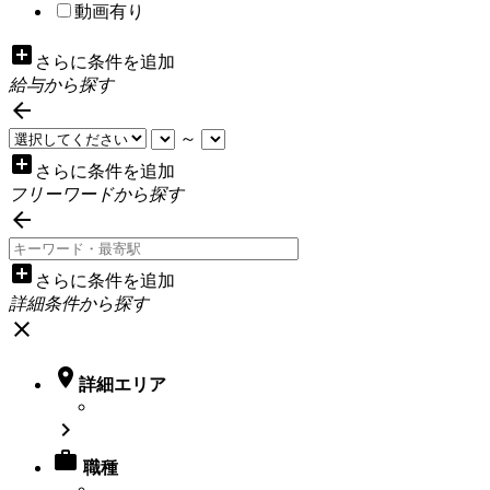
動画有り
add_box
さらに条件を追加
給与から探す

～
add_box
さらに条件を追加
フリーワードから探す

add_box
さらに条件を追加
詳細条件から探す
close

詳細エリア


職種