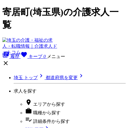
寄居町(埼玉県)の介護求人一
覧
library_books
favorite
履歴
キープ
0
メニュー



埼玉 トップ
都道府県を変更
求人を探す

エリア
から探す

職種
から探す
playlist_add_check
詳細条件
から探す
