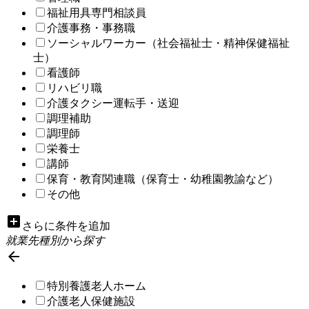
福祉用具専門相談員
介護事務・事務職
ソーシャルワーカー（社会福祉士・精神保健福祉
士）
看護師
リハビリ職
介護タクシー運転手・送迎
調理補助
調理師
栄養士
講師
保育・教育関連職（保育士・幼稚園教諭など）
その他
add_box
さらに条件を追加
就業先種別から探す

特別養護老人ホーム
介護老人保健施設