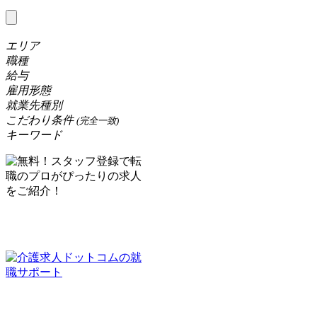
エリア
職種
給与
雇用形態
就業先種別
こだわり条件
(完全一致)
キーワード