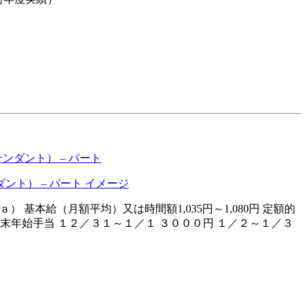
ダント） – パート
 基本給（月額平均）又は時間額1,035円～1,080円 定額的
末年始手当 １２／３１～１／１ ３０００円 １／２～１／３