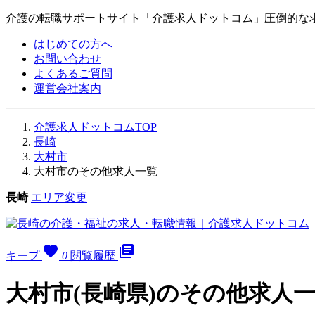
介護の転職サポートサイト「介護求人ドットコム」圧倒的な
はじめての方へ
お問い合わせ
よくあるご質問
運営会社案内
介護求人ドットコムTOP
長崎
大村市
大村市のその他求人一覧
長崎
エリア変更
favorite
library_books
キープ
0
閲覧履歴
大村市(長崎県)のその他求人