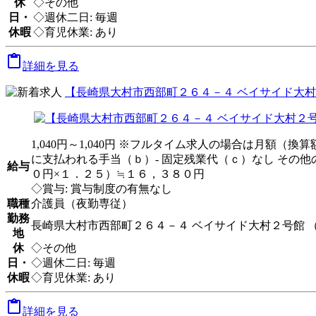
休
◇その他
日・
◇週休二日: 毎週
休暇
◇育児休業: あり

詳細を見る
【長崎県大村市西部町２６４－４ ベイサイド大村
1,040円～1,040円 ※フルタイム求人の場合は月額（
に支払われる手当（ｂ）- 固定残業代（ｃ）なし その
給与
０円×１．２５）≒１６，３８０円
◇賞与: 賞与制度の有無なし
職種
介護員（夜勤専従）
勤務
長崎県大村市西部町２６４－４ ベイサイド大村２号館 
地
休
◇その他
日・
◇週休二日: 毎週
休暇
◇育児休業: あり

詳細を見る