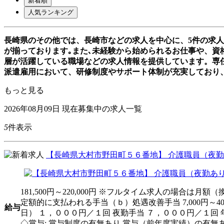
新着順
人気ランキング
長崎県のその他では、長崎市などの求人を中心に、5件の求
が揃っております｡また､未経験から始められるお仕事や、資格
層が活躍している職場などの求人情報を提供しています。専
派遣雇用において、研修制度やサポート体制が充実しており
もっと見る
2026年08月09日
現在募集中の求人一覧
5
件表示
【長崎県大村市野田町５６番地】 介護職員（夜勤あ
181,500円～220,000円 ※フルタイム求人の場合は
定額的に支払われる手当（ｂ）処遇改善手当 7,000円～40
給与
日） １，０００円／１回 夜勤手当 ７，０００円／１回
◇賞与: 賞与制度の有無あり 賞与（前年度実績）の有無あ