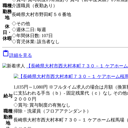
職種
介護職員（夜勤あり）
勤務
長崎県大村市野田町５６番地
地
◇その他
休
◇週休二日: 毎週
日・
◇年間休日数: 107日
休暇
◇育児休業: 該当者なし

詳細を見る
【長崎県大村市西大村本町７３０－１ ケアホーム
1,035円～1,080円 ※フルタイム求人の場合は月額（
に支払われる手当（ｂ）- 固定残業代（ｃ）なし その
給与
２０００円
◇賞与: 賞与制度の有無なし
職種
掃除・洗濯員（フロアアテンダント）
勤務
長崎県大村市西大村本町７３０－１ ケアホーム桜馬場
地