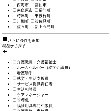
西海市
雲仙市
南島原市
長与町
時津町
東彼杵町
川棚町
波佐見町
佐々町
新上五島町
add_box
さらに条件を追加
職種から探す

介護職員・介護福祉士
ホームヘルパー（訪問介護員）
看護助手
就労・生活支援員
サービス提供責任者
生活相談員
ケアマネージャー
管理職
福祉用具専門相談員