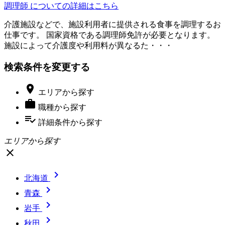
調理師 についての詳細はこちら
介護施設などで、施設利用者に提供される食事を調理するお
仕事です。 国家資格である調理師免許が必要となります。
施設によって介護度や利用料が異なるた・・・
検索条件を変更する

エリア
から探す

職種
から探す
playlist_add_check
詳細条件
から探す
エリアから探す
close

北海道

青森

岩手

秋田