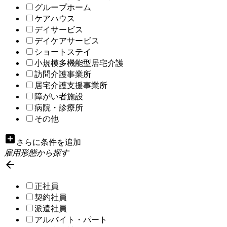
グループホーム
ケアハウス
デイサービス
デイケアサービス
ショートステイ
小規模多機能型居宅介護
訪問介護事業所
居宅介護支援事業所
障がい者施設
病院・診療所
その他
add_box
さらに条件を追加
雇用形態から探す

正社員
契約社員
派遣社員
アルバイト・パート