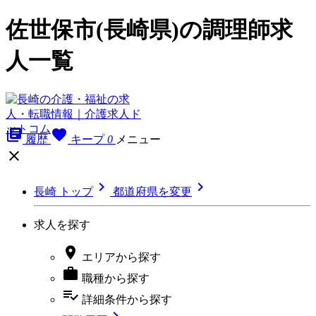
佐世保市(長崎県)の調理師求
人一覧
library_books
favorite
履歴
キープ
0
メニュー



長崎 トップ
都道府県を変更
求人を探す

エリア
から探す

職種
から探す
playlist_add_check
詳細条件
から探す
