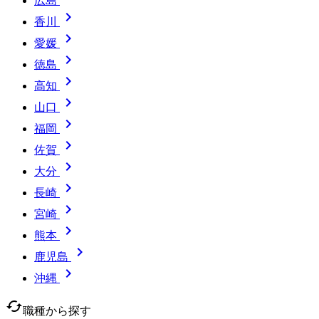
広島

香川

愛媛

徳島

高知

山口

福岡

佐賀

大分

長崎

宮崎

熊本

鹿児島

沖縄
cached
職種から探す