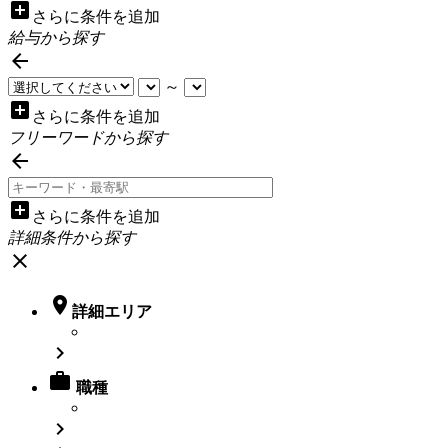
add_box
さらに条件を追加
給与から探す

～
add_box
さらに条件を追加
フリーワードから探す

add_box
さらに条件を追加
詳細条件から探す
close

詳細エリア


職種
