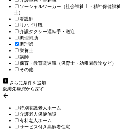
介護事務・事務職
ソーシャルワーカー（社会福祉士・精神保健福祉
士）
看護師
リハビリ職
介護タクシー運転手・送迎
調理補助
調理師
栄養士
講師
保育・教育関連職（保育士・幼稚園教諭など）
その他
add_box
さらに条件を追加
就業先種別から探す

特別養護老人ホーム
介護老人保健施設
有料老人ホーム
サービス付き高齢者住宅