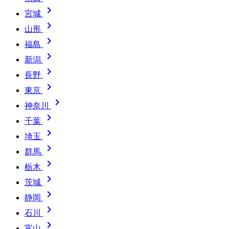

宮城

山形

福島

新潟

長野

東京

神奈川

千葉

埼玉

群馬

栃木

茨城

静岡

石川

富山