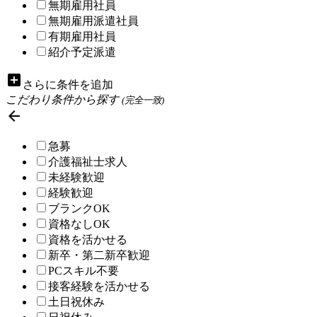
無期雇用社員
無期雇用派遣社員
有期雇用社員
紹介予定派遣
add_box
さらに条件を追加
こだわり条件から探す
(完全一致)

急募
介護福祉士求人
未経験歓迎
経験歓迎
ブランクOK
資格なしOK
資格を活かせる
新卒・第二新卒歓迎
PCスキル不要
接客経験を活かせる
土日祝休み