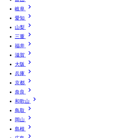

岐阜

愛知

山梨

三重

福井

滋賀

大阪

兵庫

京都

奈良

和歌山

鳥取

岡山

島根
