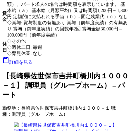
額）、パート求人の場合は時間額を表示しています。 基
本給（ａ） 基本給（月額平均）又は時間額1,200円～1,300
賃
円 定額的に支払われる手当（ｂ）- 固定残業代（ｃ）なし
金
◇賞与: 賞与制度の有無あり 賞与（前年度実績）の有無あ
り 賞与（前年度実績）の回数年2回 賞与金額30,000円～
100,000円（前年度実績）
◇その他
休
◇週休二日: 毎週
日
◇育児休業: なし

詳細を見る
【長崎県佐世保市吉井町橋川内１０００
－１】 調理員（グループホーム） – パ
ート
勤務地：
長崎県佐世保市吉井町橋川内１０００－１
職
種：
調理員（グループホーム）