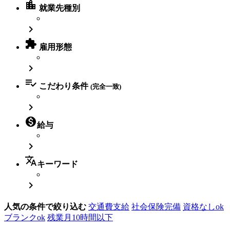
location_city
就業先種別


雇用形態


こだわり条件
(完全一致)


給与

translate
キーワード

人気の条件で絞り込む
交通費支給
社会保険完備
資格なしok
ブランクok
残業月10時間以下