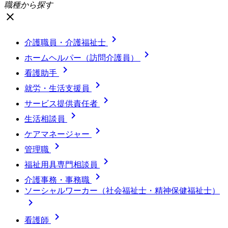
職種から探す
close

介護職員・介護福祉士

ホームヘルパー（訪問介護員）

看護助手

就労・生活支援員

サービス提供責任者

生活相談員

ケアマネージャー

管理職

福祉用具専門相談員

介護事務・事務職
ソーシャルワーカー（社会福祉士・精神保健福祉士）


看護師