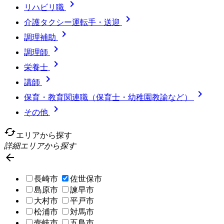

リハビリ職

介護タクシー運転手・送迎

調理補助

調理師

栄養士

講師

保育・教育関連職（保育士・幼稚園教諭など）

その他
cached
エリアから探す
詳細エリアから探す

長崎市
佐世保市
島原市
諫早市
大村市
平戸市
松浦市
対馬市
壱岐市
五島市