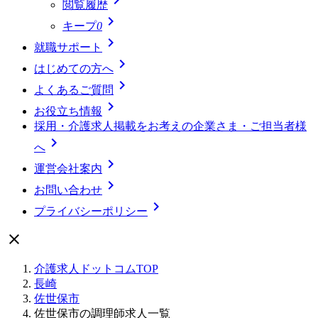
閲覧履歴

キープ
0

就職サポート

はじめての方へ

よくあるご質問

お役立ち情報
採用・介護求人掲載をお考えの企業さま・ご担当者様

へ

運営会社案内

お問い合わせ

プライバシーポリシー

介護求人ドットコムTOP
長崎
佐世保市
佐世保市の調理師求人一覧