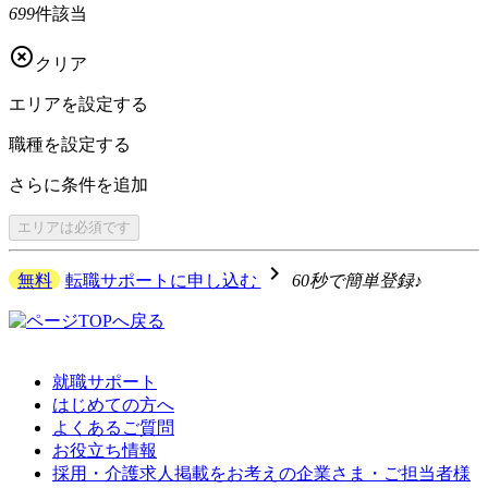
699
件該当

クリア
エリアを
設定する
職種を
設定する
さらに
条件を追加
エリアは
必須です
navigate_next
無料
転職サポートに申し込む
60秒で簡単登録♪
就職サポート
はじめての方へ
よくあるご質問
お役立ち情報
採用・介護求人掲載をお考えの企業さま・ご担当者様