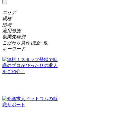
エリア
職種
給与
雇用形態
就業先種別
こだわり条件
(完全一致)
キーワード