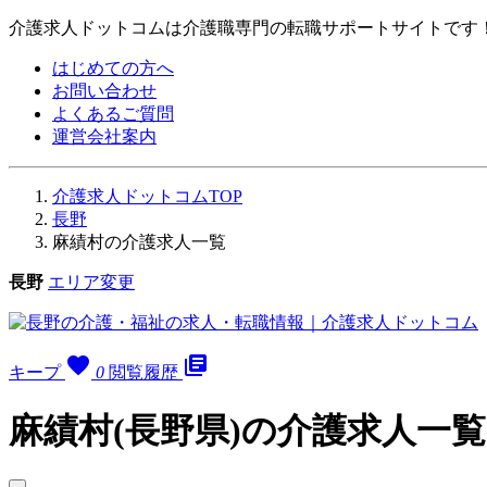
介護求人ドットコムは介護職専門の転職サポートサイトです
はじめての方へ
お問い合わせ
よくあるご質問
運営会社案内
介護求人ドットコムTOP
長野
麻績村の介護求人一覧
長野
エリア変更
favorite
library_books
キープ
0
閲覧履歴
麻績村(長野県)の介護求人一覧