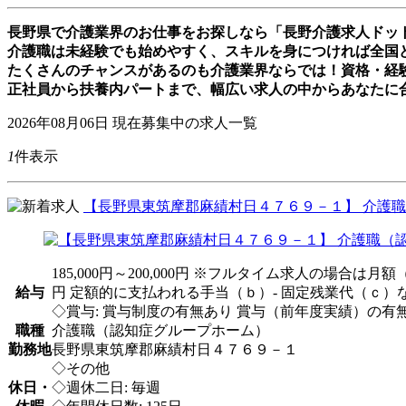
長野県で介護業界のお仕事をお探しなら「長野介護求人ドッ
介護職は未経験でも始めやすく、スキルを身につければ全国
たくさんのチャンスがあるのも介護業界ならでは！資格・経
正社員から扶養内パートまで、幅広い求人の中からあなたに
2026年08月06日
現在募集中の求人一覧
1
件表示
【長野県東筑摩郡麻績村日４７６９－１】 介護職
185,000円～200,000円 ※フルタイム求人の場合
給与
円 定額的に支払われる手当（ｂ）- 固定残業代（ｃ）
◇賞与: 賞与制度の有無あり 賞与（前年度実績）の有無
職種
介護職（認知症グループホーム）
勤務地
長野県東筑摩郡麻績村日４７６９－１
◇その他
休日・
◇週休二日: 毎週