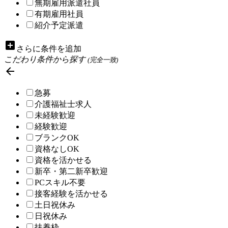
無期雇用派遣社員
有期雇用社員
紹介予定派遣
add_box
さらに条件を追加
こだわり条件から探す
(完全一致)

急募
介護福祉士求人
未経験歓迎
経験歓迎
ブランクOK
資格なしOK
資格を活かせる
新卒・第二新卒歓迎
PCスキル不要
接客経験を活かせる
土日祝休み
日祝休み
扶養枠