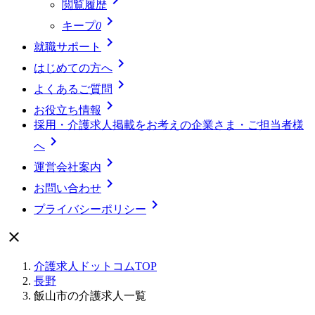
閲覧履歴

キープ
0

就職サポート

はじめての方へ

よくあるご質問

お役立ち情報
採用・介護求人掲載をお考えの企業さま・ご担当者様

へ

運営会社案内

お問い合わせ

プライバシーポリシー

介護求人ドットコムTOP
長野
飯山市の介護求人一覧