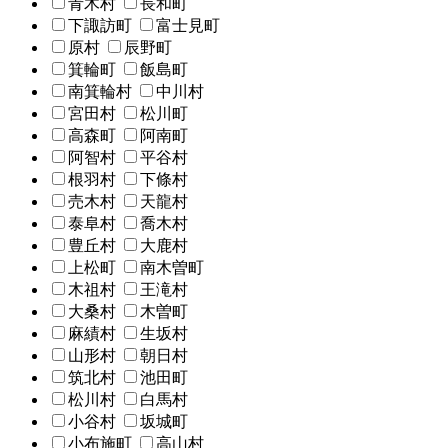
青木村
長和町
下諏訪町
富士見町
原村
辰野町
箕輪町
飯島町
南箕輪村
中川村
宮田村
松川町
高森町
阿南町
阿智村
平谷村
根羽村
下條村
売木村
天龍村
泰阜村
喬木村
豊丘村
大鹿村
上松町
南木曽町
木祖村
王滝村
大桑村
木曽町
麻績村
生坂村
山形村
朝日村
筑北村
池田町
松川村
白馬村
小谷村
坂城町
小布施町
高山村