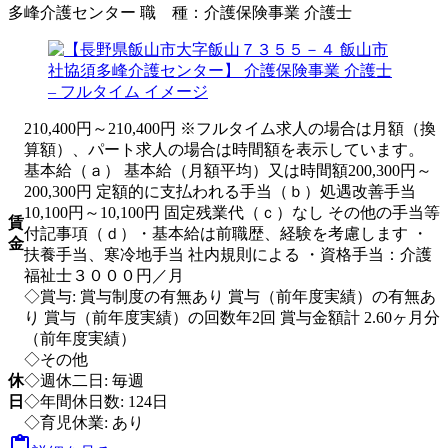
多峰介護センター
職 種：
介護保険事業 介護士
210,400円～210,400円 ※フルタイム求人の場合は月額（換
算額）、パート求人の場合は時間額を表示しています。
基本給（ａ） 基本給（月額平均）又は時間額200,300円～
200,300円 定額的に支払われる手当（ｂ）処遇改善手当
10,100円～10,100円 固定残業代（ｃ）なし その他の手当等
賃
付記事項（ｄ）・基本給は前職歴、経験を考慮します ・
金
扶養手当、寒冷地手当 社内規則による ・資格手当：介護
福祉士３０００円／月
◇賞与: 賞与制度の有無あり 賞与（前年度実績）の有無あ
り 賞与（前年度実績）の回数年2回 賞与金額計 2.60ヶ月分
（前年度実績）
◇その他
休
◇週休二日: 毎週
日
◇年間休日数: 124日
◇育児休業: あり
