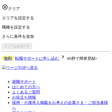

クリア
エリアを
設定する
職種を
設定する
さらに
条件を追加
エリアは
必須です
navigate_next
無料
転職サポートに申し込む
60秒で簡単登録♪
就職サポート
はじめての方へ
よくあるご質問
お役立ち情報
採用・介護求人掲載をお考えの企業さま・ご担当者様
へ