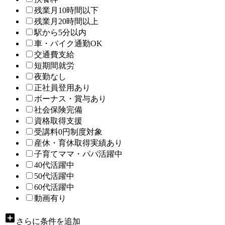
残業月10時間以下
残業月20時間以上
駅から5分以内
車・バイク通勤OK
交通費支給
短期間就労
夜勤なし
正社員登用あり
ボーナス・賞与あり
社会保険完備
資格取得支援
受講料0円制度対象
産休・育休取得実績あり
子育てママ・パパ活躍中
40代活躍中
50代活躍中
60代活躍中
動画有り
add_box
さらに条件を追加