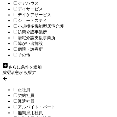
ケアハウス
デイサービス
デイケアサービス
ショートステイ
小規模多機能型居宅介護
訪問介護事業所
居宅介護支援事業所
障がい者施設
病院・診療所
その他
add_box
さらに条件を追加
雇用形態から探す

正社員
契約社員
派遣社員
アルバイト・パート
無期雇用社員