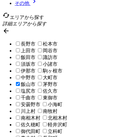

その他
cached
エリアから探す
詳細エリアから探す

長野市
松本市
上田市
岡谷市
飯田市
諏訪市
須坂市
小諸市
伊那市
駒ヶ根市
中野市
大町市
飯山市
茅野市
塩尻市
佐久市
千曲市
東御市
安曇野市
小海町
川上村
南牧村
南相木村
北相木村
佐久穂町
軽井沢町
御代田町
立科町