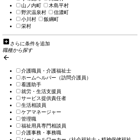
山ノ内町
木島平村
野沢温泉村
信濃町
小川村
飯綱町
栄村
add_box
さらに条件を追加
職種から探す

介護職員・介護福祉士
ホームヘルパー（訪問介護員）
看護助手
就労・生活支援員
サービス提供責任者
生活相談員
ケアマネージャー
管理職
福祉用具専門相談員
介護事務・事務職
ソーシャルワーカー（社会福祉士・精神保健福祉