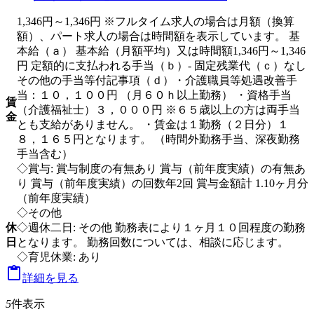
1,346円～1,346円 ※フルタイム求人の場合は月額（換算
額）、パート求人の場合は時間額を表示しています。 基
本給（ａ） 基本給（月額平均）又は時間額1,346円～1,346
円 定額的に支払われる手当（ｂ）- 固定残業代（ｃ）なし
その他の手当等付記事項（ｄ）・介護職員等処遇改善手
当：１０，１００円 （月６０ｈ以上勤務） ・資格手当
賃
（介護福祉士）３，０００円 ※６５歳以上の方は両手当
金
とも支給がありません。 ・賃金は１勤務（２日分）１
８，１６５円となります。 （時間外勤務手当、深夜勤務
手当含む）
◇賞与: 賞与制度の有無あり 賞与（前年度実績）の有無あ
り 賞与（前年度実績）の回数年2回 賞与金額計 1.10ヶ月分
（前年度実績）
◇その他
休
◇週休二日: その他 勤務表により１ヶ月１０回程度の勤務
日
となります。 勤務回数については、相談に応じます。
◇育児休業: あり

詳細を見る
5
件表示