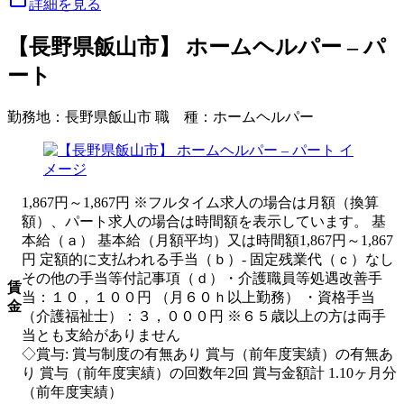
詳細を見る
【長野県飯山市】 ホームヘルパー – パ
ート
勤務地：
長野県飯山市
職 種：
ホームヘルパー
1,867円～1,867円 ※フルタイム求人の場合は月額（換算
額）、パート求人の場合は時間額を表示しています。 基
本給（ａ） 基本給（月額平均）又は時間額1,867円～1,867
円 定額的に支払われる手当（ｂ）- 固定残業代（ｃ）なし
その他の手当等付記事項（ｄ）・介護職員等処遇改善手
賃
当：１０，１００円 （月６０ｈ以上勤務） ・資格手当
金
（介護福祉士）：３，０００円 ※６５歳以上の方は両手
当とも支給がありません
◇賞与: 賞与制度の有無あり 賞与（前年度実績）の有無あ
り 賞与（前年度実績）の回数年2回 賞与金額計 1.10ヶ月分
（前年度実績）