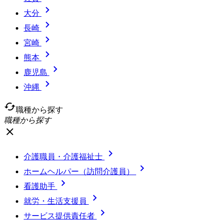

大分

長崎

宮崎

熊本

鹿児島

沖縄
cached
職種から探す
職種から探す
close

介護職員・介護福祉士

ホームヘルパー（訪問介護員）

看護助手

就労・生活支援員

サービス提供責任者