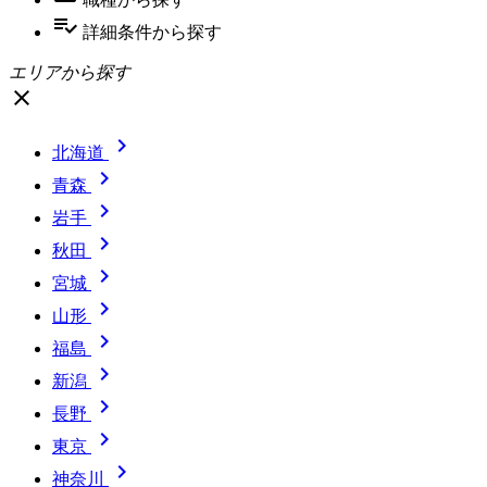
playlist_add_check
詳細条件
から探す
エリアから探す
close

北海道

青森

岩手

秋田

宮城

山形

福島

新潟

長野

東京

神奈川