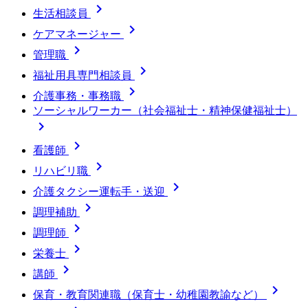

生活相談員

ケアマネージャー

管理職

福祉用具専門相談員

介護事務・事務職
ソーシャルワーカー（社会福祉士・精神保健福祉士）


看護師

リハビリ職

介護タクシー運転手・送迎

調理補助

調理師

栄養士

講師

保育・教育関連職（保育士・幼稚園教諭など）