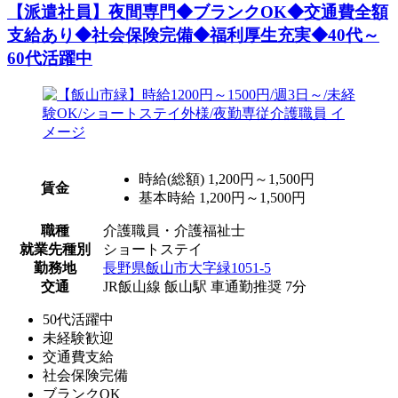
【派遣社員】夜間専門◆ブランクOK◆交通費全額
支給あり◆社会保険完備◆福利厚生充実◆40代～
60代活躍中
時給(総額)
1,200円～1,500円
賃金
基本時給 1,200円～1,500円
職種
介護職員・介護福祉士
就業先種別
ショートステイ
勤務地
長野県飯山市大字緑1051-5
交通
JR飯山線 飯山駅 車通勤推奨 7分
50代活躍中
未経験歓迎
交通費支給
社会保険完備
ブランクOK