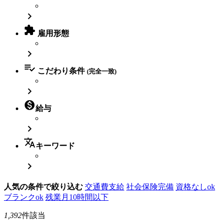


雇用形態


こだわり条件
(完全一致)


給与

translate
キーワード

人気の条件で絞り込む
交通費支給
社会保険完備
資格なしok
ブランクok
残業月10時間以下
1,392
件該当