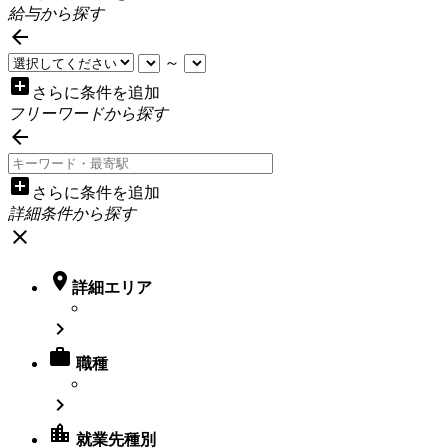
給与から探す

～
add_box
さらに条件を追加
フリーワードから探す

add_box
さらに条件を追加
詳細条件から探す
close

詳細エリア


職種

location_city
就業先種別