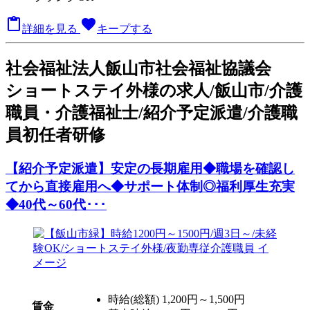

favorite
詳細を見る
キープする
社会福祉法人飯山市社会福祉協議会
ショートステイ外様の求人/飯山市/介護
職員・介護福祉士/紹介予定派遣/介護職
員初任者研修
【紹介予定派遣】安定の長期雇用◆職場を確認し
てから直接雇用へ◆サポート体制◎福利厚生充実
◆40代～60代･･･
時給(総額)
1,200円～1,500円
賃金