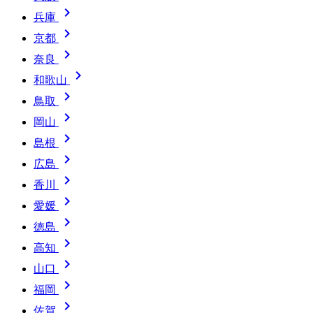

兵庫

京都

奈良

和歌山

鳥取

岡山

島根

広島

香川

愛媛

徳島

高知

山口

福岡

佐賀