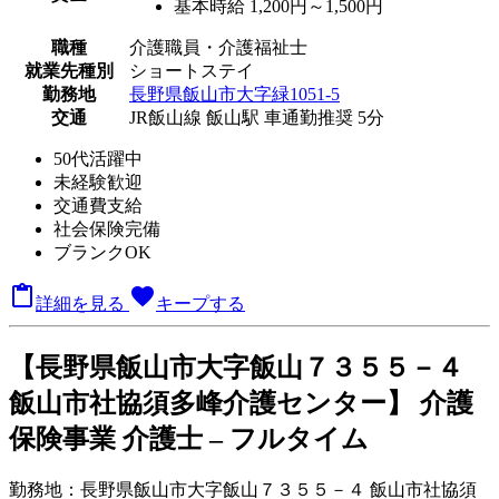
基本時給 1,200円～1,500円
職種
介護職員・介護福祉士
就業先種別
ショートステイ
勤務地
長野県飯山市大字緑1051-5
交通
JR飯山線 飯山駅 車通勤推奨 5分
50代活躍中
未経験歓迎
交通費支給
社会保険完備
ブランクOK

favorite
詳細を見る
キープする
【長野県飯山市大字飯山７３５５－４
飯山市社協須多峰介護センター】 介護
保険事業 介護士 – フルタイム
勤務地：
長野県飯山市大字飯山７３５５－４ 飯山市社協須