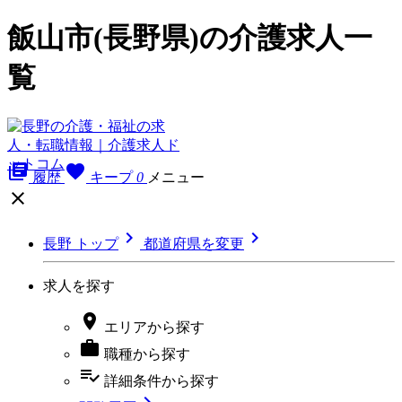
飯山市(長野県)の介護求人一
覧
library_books
favorite
履歴
キープ
0
メニュー



長野 トップ
都道府県を変更
求人を探す

エリア
から探す

職種
から探す
playlist_add_check
詳細条件
から探す
