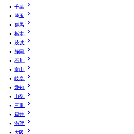

千葉

埼玉

群馬

栃木

茨城

静岡

石川

富山

岐阜

愛知

山梨

三重

福井

滋賀

大阪