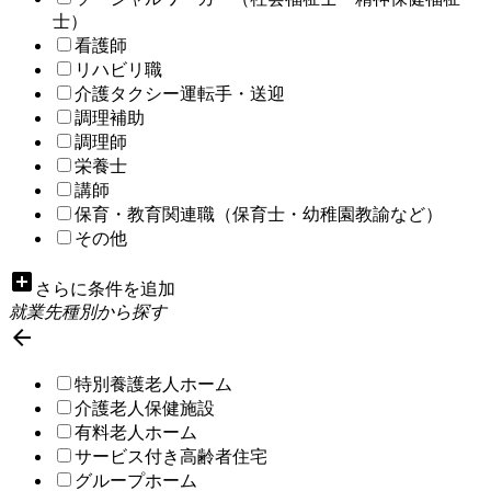
士）
看護師
リハビリ職
介護タクシー運転手・送迎
調理補助
調理師
栄養士
講師
保育・教育関連職（保育士・幼稚園教諭など）
その他
add_box
さらに条件を追加
就業先種別から探す

特別養護老人ホーム
介護老人保健施設
有料老人ホーム
サービス付き高齢者住宅
グループホーム