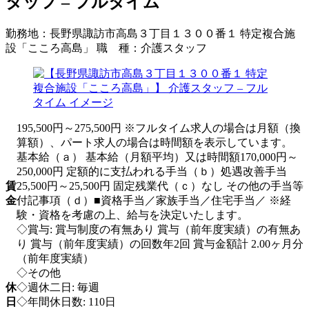
タッフ – フルタイム
勤務地：
長野県諏訪市高島３丁目１３００番１ 特定複合施
設「こころ高島」
職 種：
介護スタッフ
195,500円～275,500円 ※フルタイム求人の場合は月額（換
算額）、パート求人の場合は時間額を表示しています。
基本給（ａ） 基本給（月額平均）又は時間額170,000円～
250,000円 定額的に支払われる手当（ｂ）処遇改善手当
賃
25,500円～25,500円 固定残業代（ｃ）なし その他の手当等
金
付記事項（ｄ）■資格手当／家族手当／住宅手当／ ※経
験・資格を考慮の上、給与を決定いたします。
◇賞与: 賞与制度の有無あり 賞与（前年度実績）の有無あ
り 賞与（前年度実績）の回数年2回 賞与金額計 2.00ヶ月分
（前年度実績）
◇その他
休
◇週休二日: 毎週
日
◇年間休日数: 110日