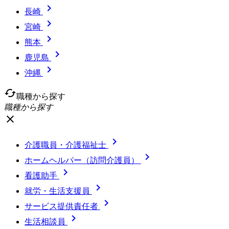

長崎

宮崎

熊本

鹿児島

沖縄
cached
職種から探す
職種から探す
close

介護職員・介護福祉士

ホームヘルパー（訪問介護員）

看護助手

就労・生活支援員

サービス提供責任者

生活相談員