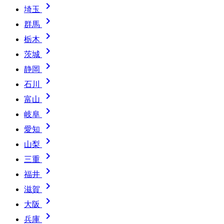

埼玉

群馬

栃木

茨城

静岡

石川

富山

岐阜

愛知

山梨

三重

福井

滋賀

大阪

兵庫