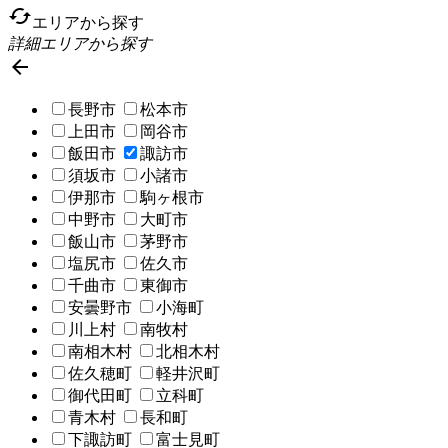
cached
エリアから探す
詳細エリアから探す

長野市
松本市
上田市
岡谷市
飯田市
諏訪市
須坂市
小諸市
伊那市
駒ヶ根市
中野市
大町市
飯山市
茅野市
塩尻市
佐久市
千曲市
東御市
安曇野市
小海町
川上村
南牧村
南相木村
北相木村
佐久穂町
軽井沢町
御代田町
立科町
青木村
長和町
下諏訪町
富士見町