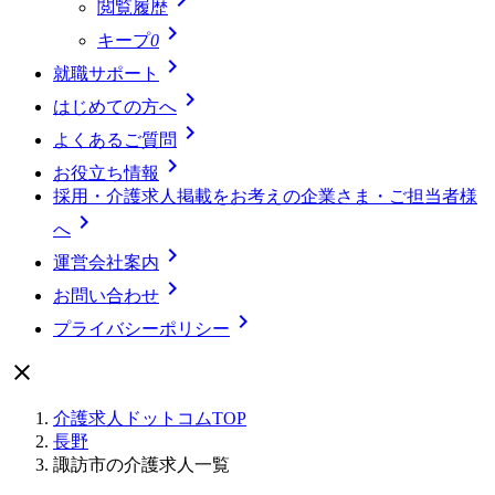
閲覧履歴

キープ
0

就職サポート

はじめての方へ

よくあるご質問

お役立ち情報
採用・介護求人掲載をお考えの企業さま・ご担当者様

へ

運営会社案内

お問い合わせ

プライバシーポリシー

介護求人ドットコムTOP
長野
諏訪市の介護求人一覧