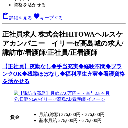
資格を活かせる

favorite
詳細を見る
キープする
正
社員求人
株式会社HITOWAヘルスケ
アカンパニー イリーゼ高島城の求人/
諏訪市/看護師/正社員/正看護師
【正社員】夜勤なし◆手当充実◆経験不問◆ブラ
ンクOK◆残業ほぼなし◆福利厚生充実◆看護資格
を活かせる
月給(総額)
276,000円～276,000円
賃金
基本月給 276,000円～276,000円