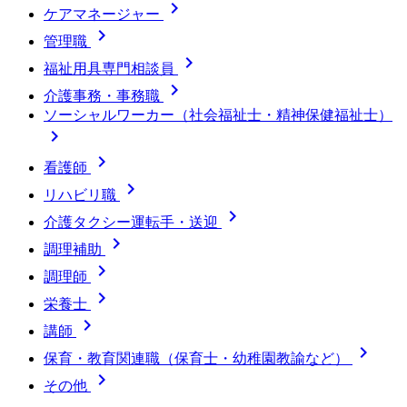

ケアマネージャー

管理職

福祉用具専門相談員

介護事務・事務職
ソーシャルワーカー（社会福祉士・精神保健福祉士）


看護師

リハビリ職

介護タクシー運転手・送迎

調理補助

調理師

栄養士

講師

保育・教育関連職（保育士・幼稚園教諭など）

その他