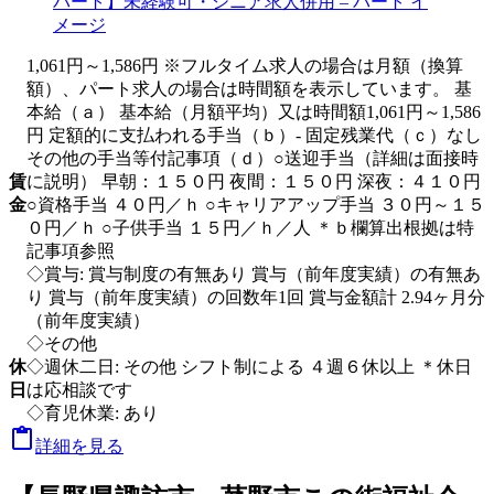
1,061円～1,586円 ※フルタイム求人の場合は月額（換算
額）、パート求人の場合は時間額を表示しています。 基
本給（ａ） 基本給（月額平均）又は時間額1,061円～1,586
円 定額的に支払われる手当（ｂ）- 固定残業代（ｃ）なし
その他の手当等付記事項（ｄ）○送迎手当（詳細は面接時
賃
に説明） 早朝：１５０円 夜間：１５０円 深夜：４１０円
金
○資格手当 ４０円／ｈ ○キャリアアップ手当 ３０円～１５
０円／ｈ ○子供手当 １５円／ｈ／人 ＊ｂ欄算出根拠は特
記事項参照
◇賞与: 賞与制度の有無あり 賞与（前年度実績）の有無あ
り 賞与（前年度実績）の回数年1回 賞与金額計 2.94ヶ月分
（前年度実績）
◇その他
休
◇週休二日: その他 シフト制による ４週６休以上 ＊休日
日
は応相談です
◇育児休業: あり

詳細を見る