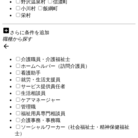
野沢温泉村
信濃町
小川村
飯綱町
栄村
add_box
さらに条件を追加
職種から探す

介護職員・介護福祉士
ホームヘルパー（訪問介護員）
看護助手
就労・生活支援員
サービス提供責任者
生活相談員
ケアマネージャー
管理職
福祉用具専門相談員
介護事務・事務職
ソーシャルワーカー（社会福祉士・精神保健福祉
士）