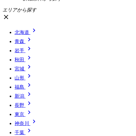
エリアから探す
close

北海道

青森

岩手

秋田

宮城

山形

福島

新潟

長野

東京

神奈川

千葉