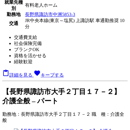
就業先種
有料老人ホーム
別
勤務地
長野県諏訪市中洲5853-3
JR中央本線(東京～塩尻) 上諏訪駅 車通勤推奨 10
交通
分
交通費支給
社会保険完備
ブランクOK
資格を活かせる
経験歓迎

favorite
詳細を見る
キープする
【長野県諏訪市大手２丁目１７－２】
介護全般 – パート
勤務地：
長野県諏訪市大手２丁目１７－２
職 種：
介護全
般