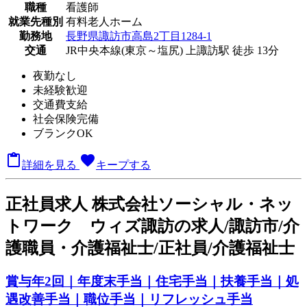
職種
看護師
就業先種別
有料老人ホーム
勤務地
長野県諏訪市高島2丁目1284-1
交通
JR中央本線(東京～塩尻) 上諏訪駅 徒歩 13分
夜勤なし
未経験歓迎
交通費支給
社会保険完備
ブランクOK

favorite
詳細を見る
キープする
正
社員求人
株式会社ソーシャル・ネッ
トワーク ウィズ諏訪の求人/諏訪市/介
護職員・介護福祉士/正社員/介護福祉士
賞与年2回｜年度末手当｜住宅手当｜扶養手当｜処
遇改善手当｜職位手当｜リフレッシュ手当