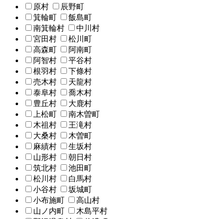
原村
辰野町
箕輪町
飯島町
南箕輪村
中川村
宮田村
松川町
高森町
阿南町
阿智村
平谷村
根羽村
下條村
売木村
天龍村
泰阜村
喬木村
豊丘村
大鹿村
上松町
南木曽町
木祖村
王滝村
大桑村
木曽町
麻績村
生坂村
山形村
朝日村
筑北村
池田町
松川村
白馬村
小谷村
坂城町
小布施町
高山村
山ノ内町
木島平村