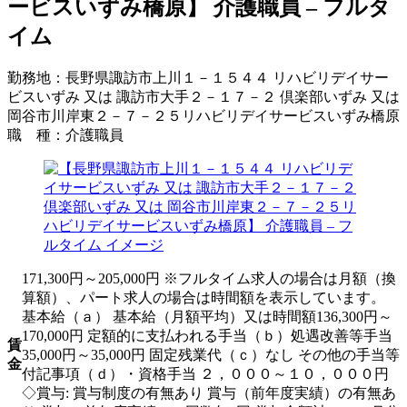
ービスいずみ橋原】 介護職員 – フルタ
イム
勤務地：
長野県諏訪市上川１－１５４４ リハビリデイサー
ビスいずみ 又は 諏訪市大手２－１７－２ 倶楽部いずみ 又は
岡谷市川岸東２－７－２５リハビリデイサービスいずみ橋原
職 種：
介護職員
171,300円～205,000円 ※フルタイム求人の場合は月額（換
算額）、パート求人の場合は時間額を表示しています。
基本給（ａ） 基本給（月額平均）又は時間額136,300円～
170,000円 定額的に支払われる手当（ｂ）処遇改善等手当
賃
35,000円～35,000円 固定残業代（ｃ）なし その他の手当等
金
付記事項（ｄ）・資格手当 ２，０００～１０，０００円
◇賞与: 賞与制度の有無あり 賞与（前年度実績）の有無あ