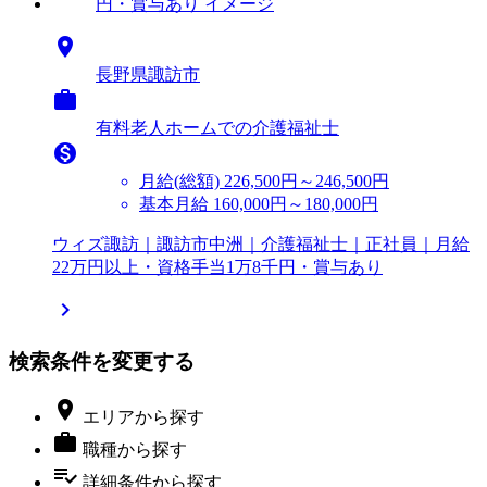

長野県諏訪市

有料老人ホームでの介護福祉士

月給(総額)
226,500円～246,500円
基本月給 160,000円～180,000円
ウィズ諏訪｜諏訪市中洲｜介護福祉士｜正社員｜月給
22万円以上・資格手当1万8千円・賞与あり

検索条件を変更する

エリア
から探す

職種
から探す
playlist_add_check
詳細条件
から探す