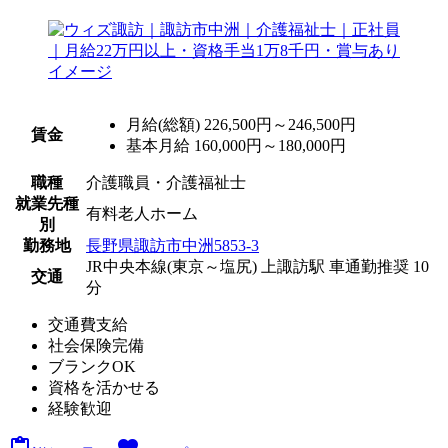
月給(総額)
226,500円～246,500円
賃金
基本月給 160,000円～180,000円
職種
介護職員・介護福祉士
就業先種
有料老人ホーム
別
勤務地
長野県諏訪市中洲5853-3
JR中央本線(東京～塩尻) 上諏訪駅 車通勤推奨 10
交通
分
交通費支給
社会保険完備
ブランクOK
資格を活かせる
経験歓迎