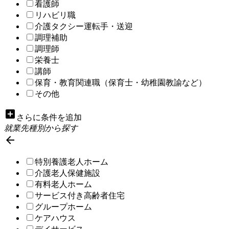
看護師
リハビリ職
介護タクシー運転手・送迎
調理補助
調理師
栄養士
講師
保育・教育関連職（保育士・幼稚園教諭など）
その他
add_box
さらに条件を追加
就業先種別から探す

特別養護老人ホーム
介護老人保健施設
有料老人ホーム
サービス付き高齢者住宅
グループホーム
ケアハウス