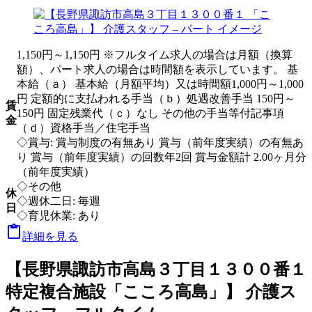
1,150円～1,150円 ※フルタイム求人の場合は月額（換算
額）、パート求人の場合は時間額を表示しています。 基
本給（ａ） 基本給（月額平均）又は時間額1,000円～1,000
円 定額的に支払われる手当（ｂ）処遇改善手当 150円～
賃
150円 固定残業代（ｃ）なし その他の手当等付記事項
金
（ｄ）資格手当／住宅手当
◇賞与: 賞与制度の有無あり 賞与（前年度実績）の有無あ
り 賞与（前年度実績）の回数年2回 賞与金額計 2.00ヶ月分
（前年度実績）
◇その他
休
◇週休二日: 毎週
日
◇育児休業: あり

詳細を見る
【長野県諏訪市高島３丁目１３００番１
特定複合施設「こころ高島」】 介護ス