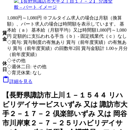
1,080円～1,080円 ※フルタイム求人の場合は月額（換算
額）、パート求人の場合は時間額を表示しています。 基
本給（ａ） 基本給（月額平均）又は時間額1,080円～1,080
賃
円 定額的に支払われる手当（ｂ）- 固定残業代（ｃ）なし
金
◇賞与: 賞与制度の有無あり 賞与（前年度実績）の有無あ
り 賞与（前年度実績）の回数年2回 賞与金額計 1.00ヶ月分
（前年度実績）
◇その他
休
◇週休二日: その他
日
◇育児休業: なし

詳細を見る
【長野県諏訪市上川１－１５４４ リハ
ビリデイサービスいずみ 又は 諏訪市大
手２－１７－２ 倶楽部いずみ 又は 岡谷
市川岸東２－７－２５リハビリデイサ