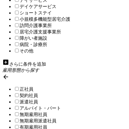
デイサービス
デイケアサービス
ショートステイ
小規模多機能型居宅介護
訪問介護事業所
居宅介護支援事業所
障がい者施設
病院・診療所
その他
add_box
さらに条件を追加
雇用形態から探す

正社員
契約社員
派遣社員
アルバイト・パート
無期雇用社員
無期雇用派遣社員
有期雇用社員