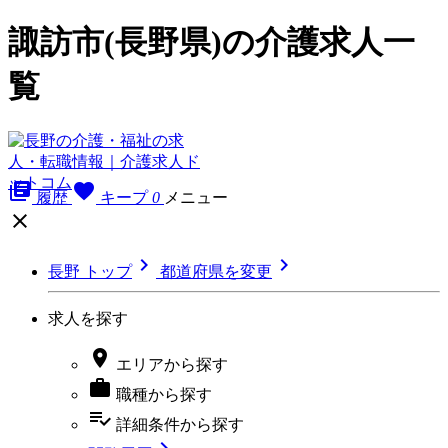
諏訪市(長野県)の介護求人一
覧
library_books
favorite
履歴
キープ
0
メニュー



長野 トップ
都道府県を変更
求人を探す

エリア
から探す

職種
から探す
playlist_add_check
詳細条件
から探す
