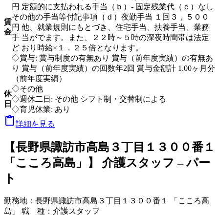
円 定額的に支払われる手当（ｂ）- 固定残業代（ｃ）なし
その他の手当等付記事項（ｄ）夜勤手当 １回３，５００
賃
円 他、就業規則にもとづき、住宅手当、扶養手当、業務
金
手 当がでます。また、２２時～５時の深夜時間帯は法定
ど おり時給×１．２５倍となります。
◇賞与: 賞与制度の有無あり 賞与（前年度実績）の有無あ
り 賞与（前年度実績）の回数年2回 賞与金額計 1.00ヶ月分
（前年度実績）
◇その他
休
◇週休二日: その他 シフト制・交替制による
日
◇育児休業: あり

詳細を見る
【長野県諏訪市高島３丁目１３００番１
「こころ高島」】 介護スタッフ – パー
ト
勤務地：
長野県諏訪市高島３丁目１３００番１ 「こころ高
島」
職 種：
介護スタッフ