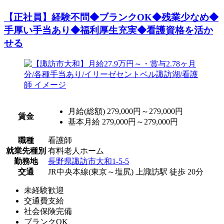
【正社員】経験不問◆ブランクOK◆残業少なめ◆
手厚い手当あり◆福利厚生充実◆看護資格を活か
せる
月給(総額)
279,000円～279,000円
賃金
基本月給 279,000円～279,000円
職種
看護師
就業先種別
有料老人ホーム
勤務地
長野県諏訪市大和1-5-5
交通
JR中央本線(東京～塩尻) 上諏訪駅 徒歩 20分
未経験歓迎
交通費支給
社会保険完備
ブランクOK