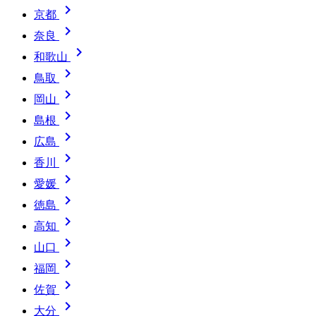

京都

奈良

和歌山

鳥取

岡山

島根

広島

香川

愛媛

徳島

高知

山口

福岡

佐賀

大分