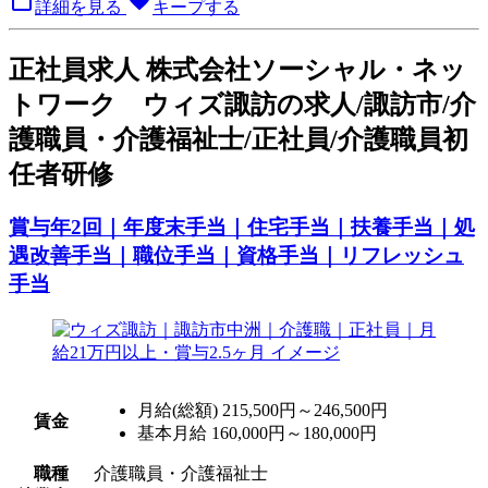

favorite
詳細を見る
キープする
正
社員求人
株式会社ソーシャル・ネッ
トワーク ウィズ諏訪の求人/諏訪市/介
護職員・介護福祉士/正社員/介護職員初
任者研修
賞与年2回｜年度末手当｜住宅手当｜扶養手当｜処
遇改善手当｜職位手当｜資格手当｜リフレッシュ
手当
月給(総額)
215,500円～246,500円
賃金
基本月給 160,000円～180,000円
職種
介護職員・介護福祉士