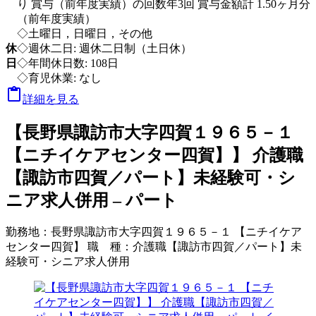
り 賞与（前年度実績）の回数年3回 賞与金額計 1.50ヶ月分
（前年度実績）
◇土曜日，日曜日，その他
休
◇週休二日: 週休二日制（土日休）
日
◇年間休日数: 108日
◇育児休業: なし

詳細を見る
【長野県諏訪市大字四賀１９６５－１
【ニチイケアセンター四賀】】 介護職
【諏訪市四賀／パート】未経験可・シ
ニア求人併用 – パート
勤務地：
長野県諏訪市大字四賀１９６５－１ 【ニチイケア
センター四賀】
職 種：
介護職【諏訪市四賀／パート】未
経験可・シニア求人併用