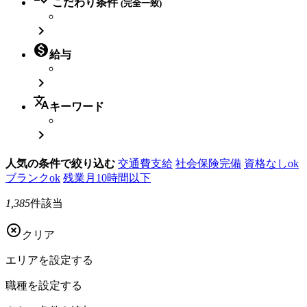
こだわり条件
(完全一致)


給与

translate
キーワード

人気の条件で絞り込む
交通費支給
社会保険完備
資格なしok
ブランクok
残業月10時間以下
1,385
件該当

クリア
エリアを
設定する
職種を
設定する