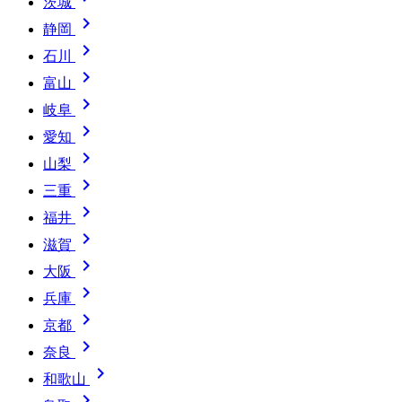
茨城

静岡

石川

富山

岐阜

愛知

山梨

三重

福井

滋賀

大阪

兵庫

京都

奈良

和歌山
