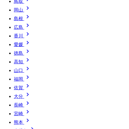
鳥取

岡山

島根

広島

香川

愛媛

徳島

高知

山口

福岡

佐賀

大分

長崎

宮崎

熊本