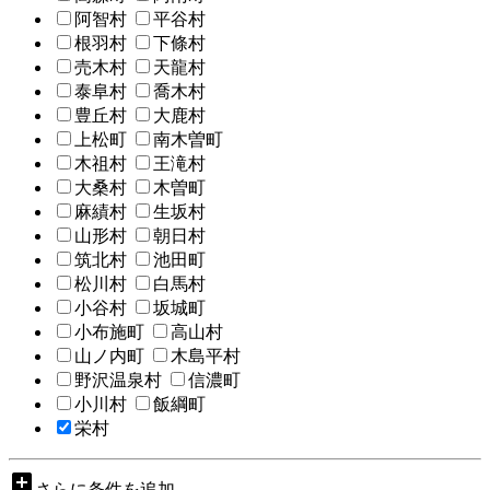
阿智村
平谷村
根羽村
下條村
売木村
天龍村
泰阜村
喬木村
豊丘村
大鹿村
上松町
南木曽町
木祖村
王滝村
大桑村
木曽町
麻績村
生坂村
山形村
朝日村
筑北村
池田町
松川村
白馬村
小谷村
坂城町
小布施町
高山村
山ノ内町
木島平村
野沢温泉村
信濃町
小川村
飯綱町
栄村
add_box
さらに条件を追加