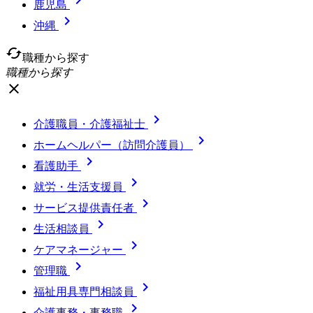

鹿児島

沖縄
cached
職種から探す
職種から探す
close

介護職員・介護福祉士

ホームヘルパー（訪問介護員）

看護助手

就労・生活支援員

サービス提供責任者

生活相談員

ケアマネージャー

管理職

福祉用具専門相談員

介護事務・事務職