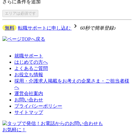
さらに
条件を追加
エリアは
必須です
navigate_next
無料
転職サポートに申し込む
60秒で簡単登録♪
就職サポート
はじめての方へ
よくあるご質問
お役立ち情報
採用・介護求人掲載をお考えの企業さま・ご担当者様
へ
運営会社案内
お問い合わせ
プライバシーポリシー
サイトマップ