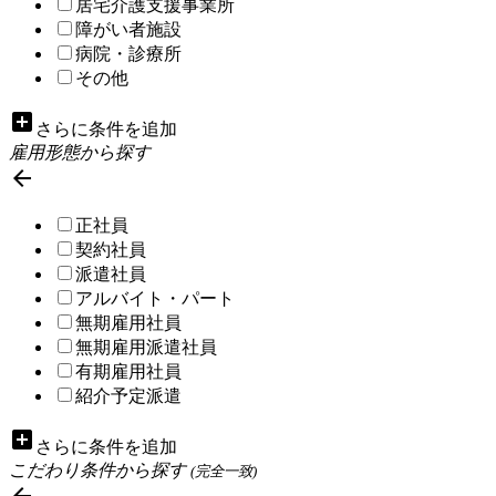
居宅介護支援事業所
障がい者施設
病院・診療所
その他
add_box
さらに条件を追加
雇用形態から探す

正社員
契約社員
派遣社員
アルバイト・パート
無期雇用社員
無期雇用派遣社員
有期雇用社員
紹介予定派遣
add_box
さらに条件を追加
こだわり条件から探す
(完全一致)