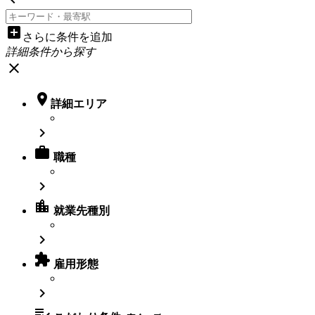
add_box
さらに条件を追加
詳細条件から探す
close

詳細エリア


職種

location_city
就業先種別


雇用形態

