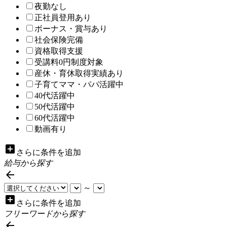
夜勤なし
正社員登用あり
ボーナス・賞与あり
社会保険完備
資格取得支援
受講料0円制度対象
産休・育休取得実績あり
子育てママ・パパ活躍中
40代活躍中
50代活躍中
60代活躍中
動画有り
add_box
さらに条件を追加
給与から探す

～
add_box
さらに条件を追加
フリーワードから探す
