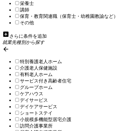
栄養士
講師
保育・教育関連職（保育士・幼稚園教諭など）
その他
add_box
さらに条件を追加
就業先種別から探す

特別養護老人ホーム
介護老人保健施設
有料老人ホーム
サービス付き高齢者住宅
グループホーム
ケアハウス
デイサービス
デイケアサービス
ショートステイ
小規模多機能型居宅介護
訪問介護事業所