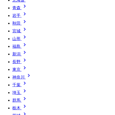
北海道

青森

岩手

秋田

宮城

山形

福島

新潟

長野

東京

神奈川

千葉

埼玉

群馬

栃木
