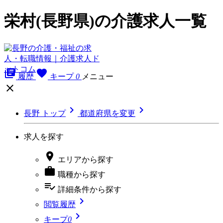
栄村(長野県)の介護求人一覧
library_books
favorite
履歴
キープ
0
メニュー



長野 トップ
都道府県を変更
求人を探す

エリア
から探す

職種
から探す
playlist_add_check
詳細条件
から探す

閲覧履歴

キープ
0