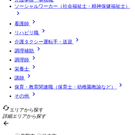
ソーシャルワーカー（社会福祉士・精神保健福祉士）


看護師

リハビリ職

介護タクシー運転手・送迎

調理補助

調理師

栄養士

講師

保育・教育関連職（保育士・幼稚園教諭など）

その他
cached
エリアから探す
詳細エリアから探す
