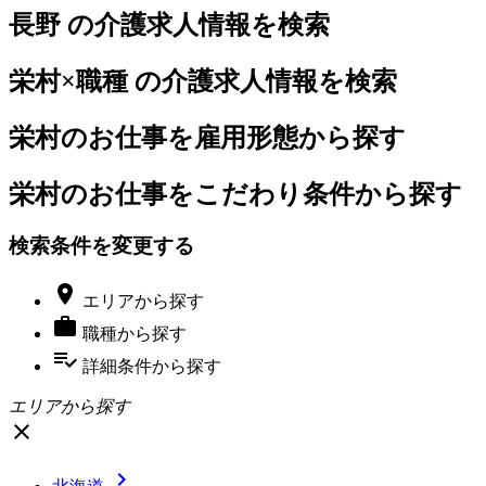
長野 の介護求人情報を検索
栄村×職種 の介護求人情報を検索
栄村のお仕事を雇用形態から探す
栄村のお仕事をこだわり条件から探す
検索条件を変更する

エリア
から探す

職種
から探す
playlist_add_check
詳細条件
から探す
エリアから探す
close
