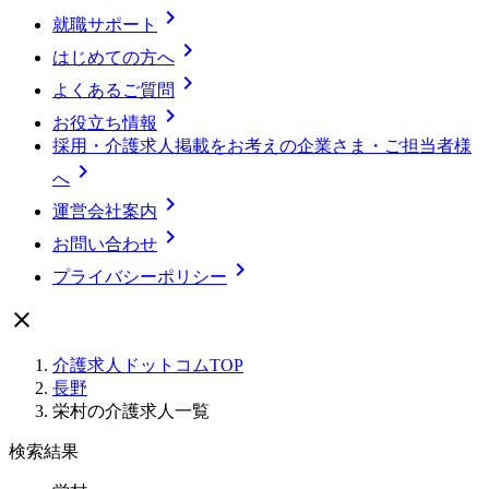

就職サポート

はじめての方へ

よくあるご質問

お役立ち情報
採用・介護求人掲載をお考えの企業さま・ご担当者様

へ

運営会社案内

お問い合わせ

プライバシーポリシー

介護求人ドットコムTOP
長野
栄村の介護求人一覧
検索結果