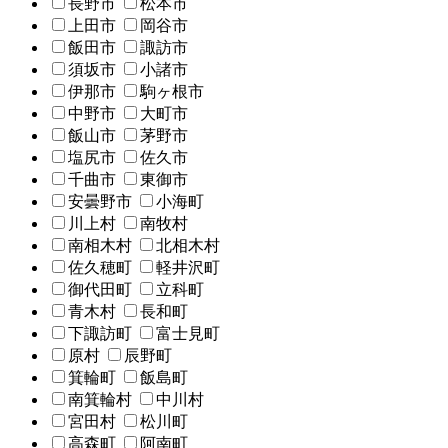
長野市
松本市
上田市
岡谷市
飯田市
諏訪市
須坂市
小諸市
伊那市
駒ヶ根市
中野市
大町市
飯山市
茅野市
塩尻市
佐久市
千曲市
東御市
安曇野市
小海町
川上村
南牧村
南相木村
北相木村
佐久穂町
軽井沢町
御代田町
立科町
青木村
長和町
下諏訪町
富士見町
原村
辰野町
箕輪町
飯島町
南箕輪村
中川村
宮田村
松川町
高森町
阿南町