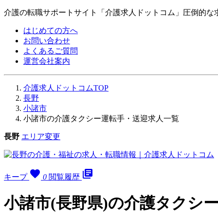
介護の転職サポートサイト「介護求人ドットコム」圧倒的な
はじめての方へ
お問い合わせ
よくあるご質問
運営会社案内
介護求人ドットコムTOP
長野
小諸市
小諸市の介護タクシー運転手・送迎求人一覧
長野
エリア変更
favorite
library_books
キープ
0
閲覧履歴
小諸市(長野県)の介護タクシ