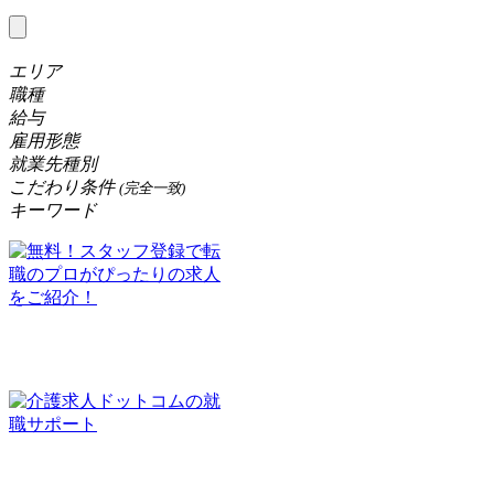
エリア
職種
給与
雇用形態
就業先種別
こだわり条件
(完全一致)
キーワード