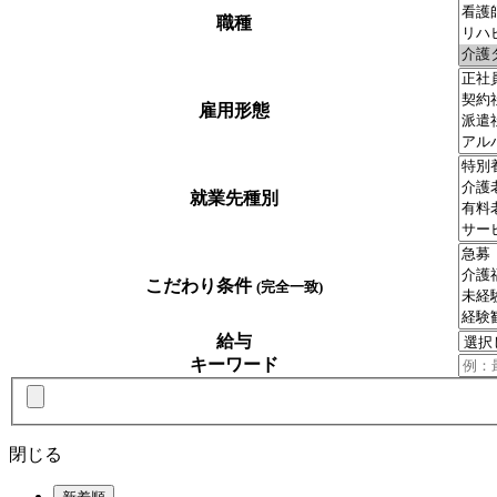
職種
雇用形態
就業先種別
こだわり条件
(完全一致)
給与
キーワード
閉じる