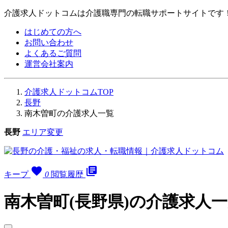
介護求人ドットコムは介護職専門の転職サポートサイトです
はじめての方へ
お問い合わせ
よくあるご質問
運営会社案内
介護求人ドットコムTOP
長野
南木曽町の介護求人一覧
長野
エリア変更
favorite
library_books
キープ
0
閲覧履歴
南木曽町(長野県)の介護求人