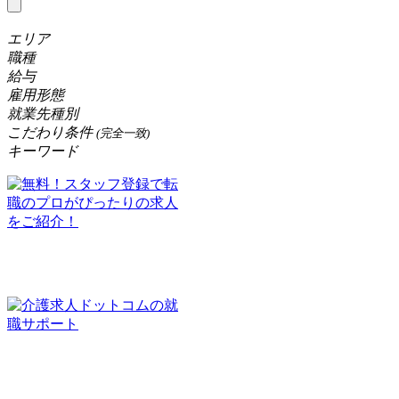
エリア
職種
給与
雇用形態
就業先種別
こだわり条件
(完全一致)
キーワード