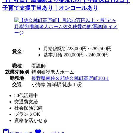
【正社員】海瀬駅より徒歩15分｜年間休日112日｜
子育て支援手当あり｜オンコールあり
月給(総額)
228,000円～285,500円
賃金
基本月給 200,000円～240,000円
職種
看護師
就業先種別
特別養護老人ホーム
勤務地
長野県南佐久郡佐久穂町高野町303-1
交通
小海線 海瀬駅 徒歩 15分
50代活躍中
交通費支給
社会保険完備
ブランクOK
資格を活かせる

favorite