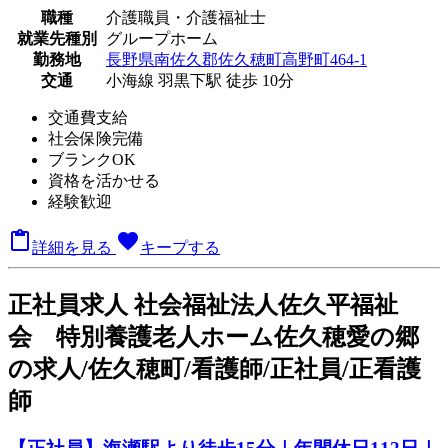
職種
介護職員・介護福祉士
就業先種別
グループホーム
勤務地
長野県南佐久郡佐久穂町高野町464-1
交通
小海線 羽黒下駅 徒歩 10分
交通費支給
社会保険完備
ブランクOK
資格を活かせる
経験歓迎

favorite
詳細を見る
キープする
正
社員求人
社会福祉法人佐久平福祉
会 特別養護老人ホーム佐久穂愛の郷
の求人/佐久穂町/看護師/正社員/正看護
師