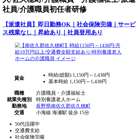
社員/介護職員初任者研修
【派遣社員】即日勤務OK｜社会保険完備｜サービ
ス残業なし｜昇給あり｜社員登用あり
時給(総額)
1,150円～1,438円
賃金
基本時給 1,150円～1,438円
職種
介護職員・介護福祉士
就業先種別
特別養護老人ホーム
勤務地
長野県南佐久郡佐久穂町
交通
小海線 海瀬駅 徒歩 15分
50代活躍中
交通費支給
社会保険完備