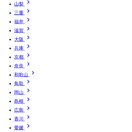

山梨

三重

福井

滋賀

大阪

兵庫

京都

奈良

和歌山

鳥取

岡山

島根

広島

香川

愛媛