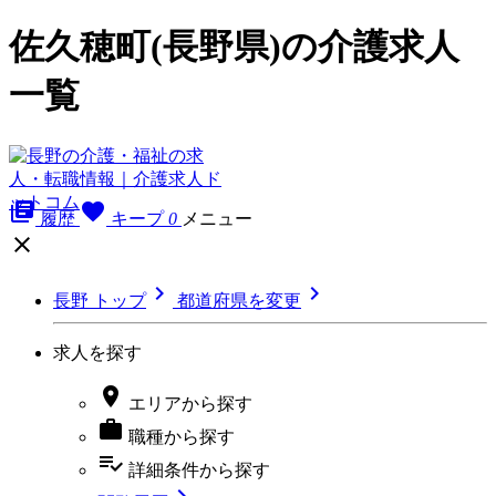
佐久穂町(長野県)の介護求人
一覧
library_books
favorite
履歴
キープ
0
メニュー



長野 トップ
都道府県を変更
求人を探す

エリア
から探す

職種
から探す
playlist_add_check
詳細条件
から探す
