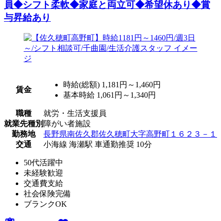
員◆シフト柔軟◆家庭と両立可◆希望休あり◆賞
与昇給あり
時給(総額)
1,181円～1,460円
賃金
基本時給 1,061円～1,340円
職種
就労・生活支援員
就業先種別
障がい者施設
勤務地
長野県南佐久郡佐久穂町大字高野町１６２３－１
交通
小海線 海瀬駅 車通勤推奨 10分
50代活躍中
未経験歓迎
交通費支給
社会保険完備
ブランクOK