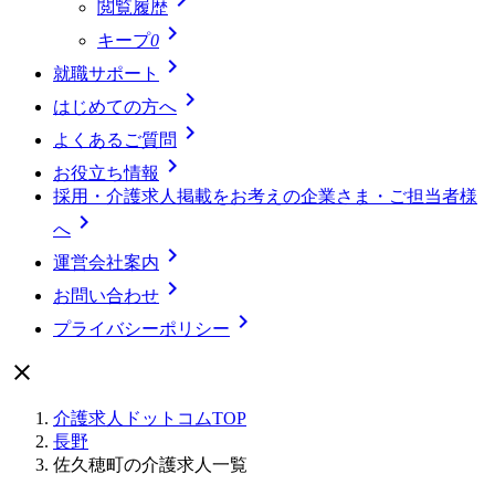
閲覧履歴

キープ
0

就職サポート

はじめての方へ

よくあるご質問

お役立ち情報
採用・介護求人掲載をお考えの企業さま・ご担当者様

へ

運営会社案内

お問い合わせ

プライバシーポリシー

介護求人ドットコムTOP
長野
佐久穂町の介護求人一覧