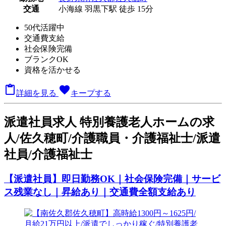
交通
小海線 羽黒下駅 徒歩 15分
50代活躍中
交通費支給
社会保険完備
ブランクOK
資格を活かせる

favorite
詳細を見る
キープする
派
遣社員求人
特別養護老人ホームの求
人/佐久穂町/介護職員・介護福祉士/派遣
社員/介護福祉士
【派遣社員】即日勤務OK｜社会保険完備｜サービ
ス残業なし｜昇給あり｜交通費全額支給あり