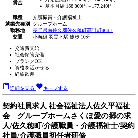
賃金
基本月給 168,800円～177,240円
職種
介護職員・介護福祉士
就業先種別
グループホーム
勤務地
長野県南佐久郡佐久穂町高野町464-1
交通
小海線 羽黒下駅 徒歩 10分
交通費支給
社会保険完備
ブランクOK
資格を活かせる
経験歓迎

favorite
詳細を見る
キープする
契
約社員求人
社会福祉法人佐久平福祉
会 グループホームさくほ愛の郷の求
人/佐久穂町/介護職員・介護福祉士/契約
社員/介護職員初任者研修