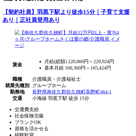
【契約社員】羽黒下駅より徒歩15分｜子育て支援
あり｜正社員登用あり
月給(総額)
220,860円～229,924円
賃金
基本月給 160,360円～165,424円
職種
介護職員・介護福祉士
就業先種別
グループホーム
勤務地
長野県南佐久郡佐久穂町高野町464-1
交通
小海線 羽黒下駅 徒歩 15分
交通費支給
社会保険完備
ブランクOK
資格を活かせる
経験歓迎