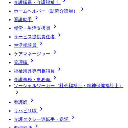

介護職員・介護福祉士

ホームヘルパー（訪問介護員）

看護助手

就労・生活支援員

サービス提供責任者

生活相談員

ケアマネージャー

管理職

福祉用具専門相談員

介護事務・事務職
ソーシャルワーカー（社会福祉士・精神保健福祉士）


看護師

リハビリ職

介護タクシー運転手・送迎

調理補助