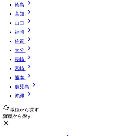

徳島

高知

山口

福岡

佐賀

大分

長崎

宮崎

熊本

鹿児島

沖縄
cached
職種から探す
職種から探す
close