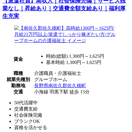
【派遣社員】高収入｜社会保険完備｜サービス残
業なし｜昇給あり｜交通費全額支給あり｜福利厚
生充実
時給(総額)
1,300円～1,625円
賃金
基本時給 1,300円～1,625円
職種
介護職員・介護福祉士
就業先種別
グループホーム
勤務地
長野県南佐久郡佐久穂町
交通
小海線 羽黒下駅 徒歩 15分
50代活躍中
交通費支給
社会保険完備
ブランクOK
資格を活かせる