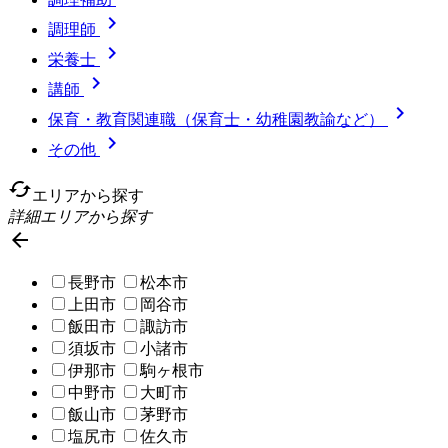

調理師

栄養士

講師

保育・教育関連職（保育士・幼稚園教諭など）

その他
cached
エリアから探す
詳細エリアから探す

長野市
松本市
上田市
岡谷市
飯田市
諏訪市
須坂市
小諸市
伊那市
駒ヶ根市
中野市
大町市
飯山市
茅野市
塩尻市
佐久市