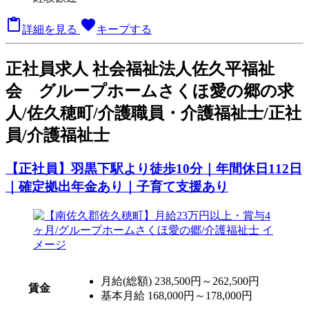

favorite
詳細を見る
キープする
正
社員求人
社会福祉法人佐久平福祉
会 グループホームさくほ愛の郷の求
人/佐久穂町/介護職員・介護福祉士/正社
員/介護福祉士
【正社員】羽黒下駅より徒歩10分｜年間休日112日
｜確定拠出年金あり｜子育て支援あり
月給(総額)
238,500円～262,500円
賃金
基本月給 168,000円～178,000円