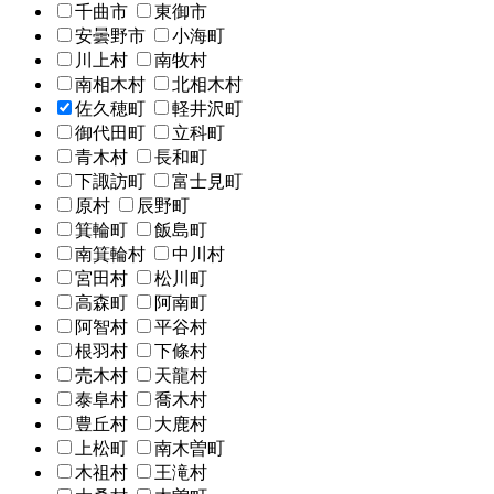
千曲市
東御市
安曇野市
小海町
川上村
南牧村
南相木村
北相木村
佐久穂町
軽井沢町
御代田町
立科町
青木村
長和町
下諏訪町
富士見町
原村
辰野町
箕輪町
飯島町
南箕輪村
中川村
宮田村
松川町
高森町
阿南町
阿智村
平谷村
根羽村
下條村
売木村
天龍村
泰阜村
喬木村
豊丘村
大鹿村
上松町
南木曽町
木祖村
王滝村