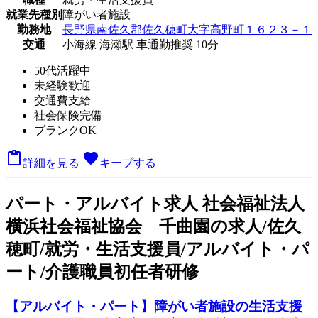
就業先種別
障がい者施設
勤務地
長野県南佐久郡佐久穂町大字高野町１６２３－１
交通
小海線 海瀬駅 車通勤推奨 10分
50代活躍中
未経験歓迎
交通費支給
社会保険完備
ブランクOK

favorite
詳細を見る
キープする
パート
・アルバイト求人
社会福祉法人
横浜社会福祉協会 千曲園の求人/佐久
穂町/就労・生活支援員/アルバイト・パ
ート/介護職員初任者研修
【アルバイト・パート】障がい者施設の生活支援