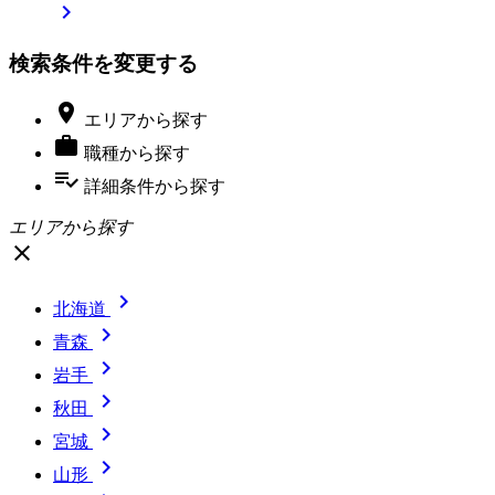

検索条件を変更する

エリア
から探す

職種
から探す
playlist_add_check
詳細条件
から探す
エリアから探す
close

北海道

青森

岩手

秋田

宮城

山形