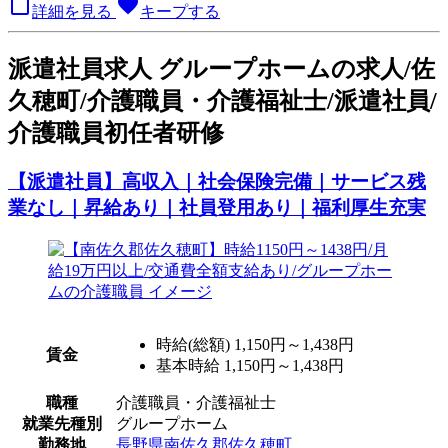

favorite
詳細を見る
キープする
派
遣社員求人
グループホームの求人/佐
久穂町/介護職員・介護福祉士/派遣社員/
介護職員初任者研修
【派遣社員】高収入｜社会保険完備｜サービス残
業なし｜昇給あり｜社員登用あり｜福利厚生充実
時給(総額)
1,150円～1,438円
賃金
基本時給 1,150円～1,438円
職種
介護職員・介護福祉士
就業先種別
グループホーム
勤務地
長野県南佐久郡佐久穂町