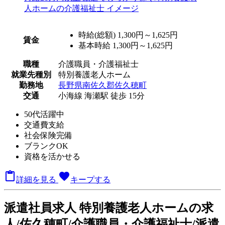
時給(総額)
1,300円～1,625円
賃金
基本時給 1,300円～1,625円
職種
介護職員・介護福祉士
就業先種別
特別養護老人ホーム
勤務地
長野県南佐久郡佐久穂町
交通
小海線 海瀬駅 徒歩 15分
50代活躍中
交通費支給
社会保険完備
ブランクOK
資格を活かせる

favorite
詳細を見る
キープする
派
遣社員求人
特別養護老人ホームの求
人/佐久穂町/介護職員・介護福祉士/派遣