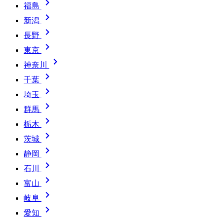

福島

新潟

長野

東京

神奈川

千葉

埼玉

群馬

栃木

茨城

静岡

石川

富山

岐阜

愛知