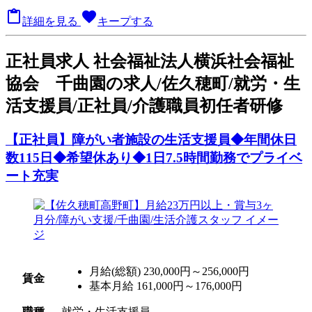

favorite
詳細を見る
キープする
正
社員求人
社会福祉法人横浜社会福祉
協会 千曲園の求人/佐久穂町/就労・生
活支援員/正社員/介護職員初任者研修
【正社員】障がい者施設の生活支援員◆年間休日
数115日◆希望休あり◆1日7.5時間勤務でプライベ
ート充実
月給(総額)
230,000円～256,000円
賃金
基本月給 161,000円～176,000円
職種
就労・生活支援員