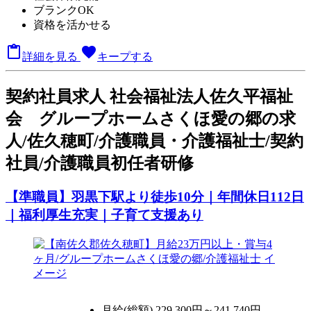
ブランクOK
資格を活かせる

favorite
詳細を見る
キープする
契
約社員求人
社会福祉法人佐久平福祉
会 グループホームさくほ愛の郷の求
人/佐久穂町/介護職員・介護福祉士/契約
社員/介護職員初任者研修
【準職員】羽黒下駅より徒歩10分｜年間休日112日
｜福利厚生充実｜子育て支援あり
月給(総額)
229,300円～241,740円