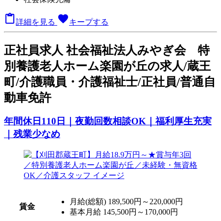

favorite
詳細を見る
キープする
正
社員求人
社会福祉法人みやぎ会 特
別養護老人ホーム楽園が丘の求人/蔵王
町/介護職員・介護福祉士/正社員/普通自
動車免許
年間休日110日｜夜勤回数相談OK｜福利厚生充実
｜残業少なめ
月給(総額)
189,500円～220,000円
賃金
基本月給 145,500円～170,000円