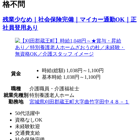
格不問
残業少なめ｜社会保険完備｜マイカー通勤OK｜正
社員登用あり
時給(総額)
1,038円～1,100円
賃金
基本時給 1,038円～1,100円
職種
介護職員・介護福祉士
就業先種別
特別養護老人ホーム
勤務地
宮城県刈田郡蔵王町大字曲竹字田中４８－１
50代活躍中
資格なしOK
未経験歓迎
交通費支給
社会保険完備