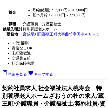
月給(総額)
217,000円～267,000円
賃金
基本月給 170,000円～220,000円
職種
介護職員・介護福祉士
就業先種別
特別養護老人ホーム
勤務地
宮城県刈田郡蔵王町大字曲竹字田中４８－１
50代活躍中
資格なしOK
未経験歓迎
交通費支給
社会保険完備

favorite
詳細を見る
キープする
契
約社員求人
社会福祉法人桃寿会 特
別養護老人ホームざおうの杜の求人/蔵
王町/介護職員・介護福祉士/契約社員/資