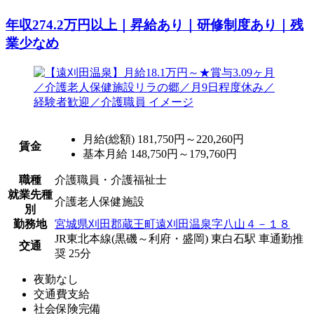
年収274.2万円以上｜昇給あり｜研修制度あり｜残
業少なめ
月給(総額)
181,750円～220,260円
賃金
基本月給 148,750円～179,760円
職種
介護職員・介護福祉士
就業先種
介護老人保健施設
別
勤務地
宮城県刈田郡蔵王町遠刈田温泉字八山４－１８
JR東北本線(黒磯～利府・盛岡) 東白石駅 車通勤推
交通
奨 25分
夜勤なし
交通費支給
社会保険完備