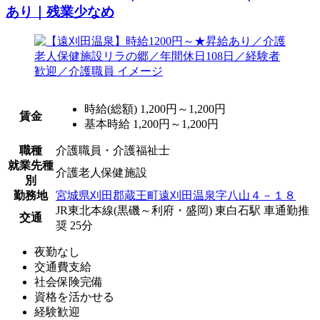
あり｜残業少なめ
時給(総額)
1,200円～1,200円
賃金
基本時給 1,200円～1,200円
職種
介護職員・介護福祉士
就業先種
介護老人保健施設
別
勤務地
宮城県刈田郡蔵王町遠刈田温泉字八山４－１８
JR東北本線(黒磯～利府・盛岡) 東白石駅 車通勤推
交通
奨 25分
夜勤なし
交通費支給
社会保険完備
資格を活かせる
経験歓迎