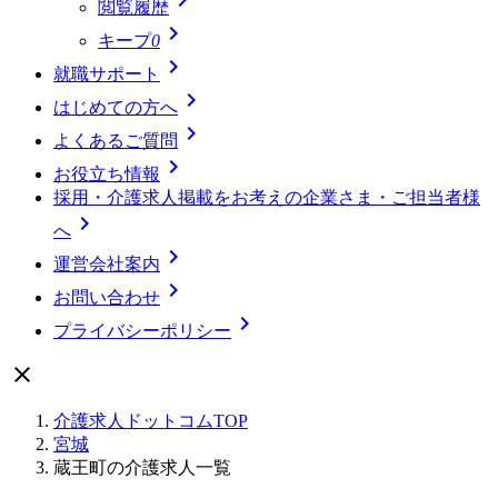
閲覧履歴

キープ
0

就職サポート

はじめての方へ

よくあるご質問

お役立ち情報
採用・介護求人掲載をお考えの企業さま・ご担当者様

へ

運営会社案内

お問い合わせ

プライバシーポリシー

介護求人ドットコムTOP
宮城
蔵王町の介護求人一覧