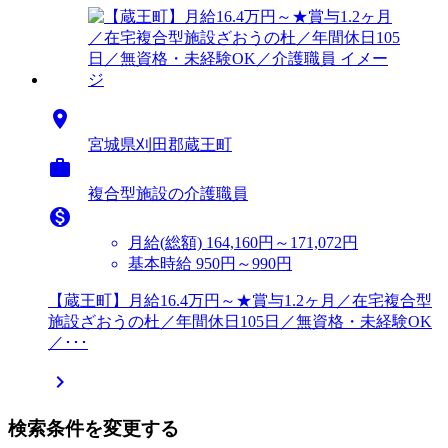

宮城県刈田郡蔵王町

複合型施設の介護職員

月給(総額)
164,160円～171,072円
基本時給 950円～990円
【蔵王町】月給16.4万円～★賞与1.2ヶ月／在宅複合型
施設ざおうの杜／年間休日105日／無資格・未経験OK
／･･･

検索条件を変更する