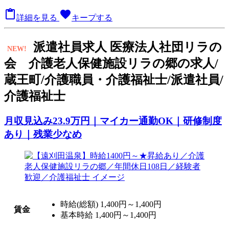

favorite
詳細を見る
キープする
派
遣社員求人
医療法人社団リラの
NEW!
会 介護老人保健施設リラの郷の求人/
蔵王町/介護職員・介護福祉士/派遣社員/
介護福祉士
月収見込み23.9万円｜マイカー通勤OK｜研修制度
あり｜残業少なめ
時給(総額)
1,400円～1,400円
賃金
基本時給 1,400円～1,400円