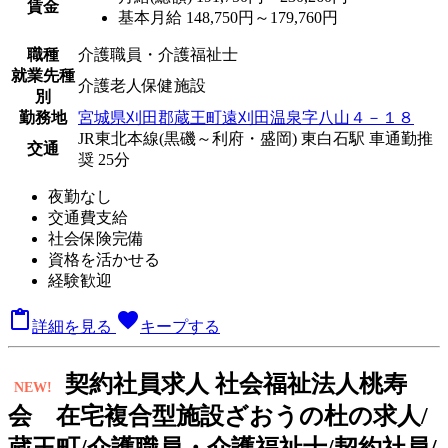
賃金
基本月給 148,750円～179,760円
職種
介護職員・介護福祉士
就業先種
介護老人保健施設
別
勤務地
宮城県刈田郡蔵王町遠刈田温泉字八山４－１８
JR東北本線(黒磯～利府・盛岡) 東白石駅 車通勤推
交通
奨 25分
夜勤なし
交通費支給
社会保険完備
資格を活かせる
経験歓迎

favorite
詳細を見る
キープする
契
約社員求人
社会福祉法人桃寿
NEW!
会 在宅複合型施設ざおうの杜の求人/
蔵王町/介護職員・介護福祉士/契約社員/