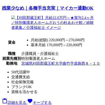
残業少なめ｜各種手当充実｜マイカー通勤OK
月給(総額)
220,000円～270,000円
賃金
基本月給 170,000円～220,000円
職種
介護職員・介護福祉士
就業先種別
特別養護老人ホーム
勤務地
宮城県刈田郡蔵王町大字曲竹字道路西８－１０
50代活躍中
交通費支給
社会保険完備
ブランクOK
資格を活かせる

favorite
詳細を見る
キープする