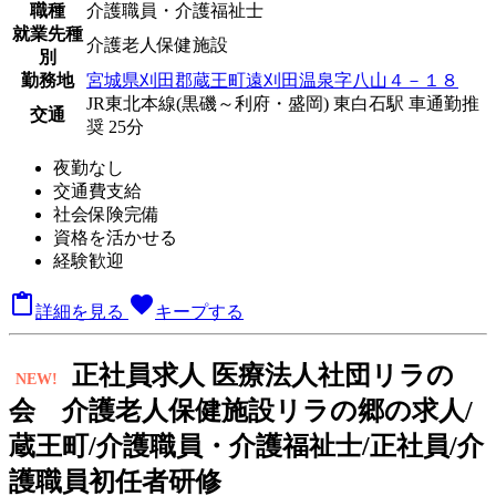
職種
介護職員・介護福祉士
就業先種
介護老人保健施設
別
勤務地
宮城県刈田郡蔵王町遠刈田温泉字八山４－１８
JR東北本線(黒磯～利府・盛岡) 東白石駅 車通勤推
交通
奨 25分
夜勤なし
交通費支給
社会保険完備
資格を活かせる
経験歓迎

favorite
詳細を見る
キープする
正
社員求人
医療法人社団リラの
NEW!
会 介護老人保健施設リラの郷の求人/
蔵王町/介護職員・介護福祉士/正社員/介
護職員初任者研修