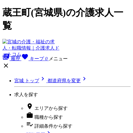
蔵王町(宮城県)の介護求人一
覧
library_books
favorite
履歴
キープ
0
メニュー



宮城 トップ
都道府県を変更
求人を探す

エリア
から探す

職種
から探す
playlist_add_check
詳細条件
から探す
