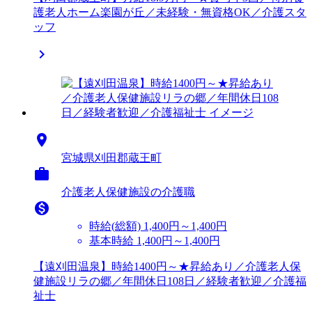
護老人ホーム楽園が丘／未経験・無資格OK／介護スタ
ッフ


宮城県刈田郡蔵王町

介護老人保健施設の介護職

時給(総額)
1,400円～1,400円
基本時給 1,400円～1,400円
【遠刈田温泉】時給1400円～★昇給あり／介護老人保
健施設リラの郷／年間休日108日／経験者歓迎／介護福
祉士