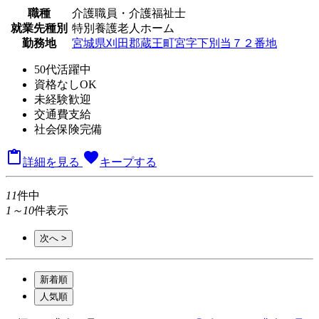
職種
介護職員・介護福祉士
就業先種別
特別養護老人ホーム
勤務地
宮城県刈田郡蔵王町宮字下別当７２番地
50代活躍中
資格なしOK
未経験歓迎
交通費支給
社会保険完備

favorite
詳細を見る
キープする
11
件中
1～10
件表示
次へ >
新着順
人気順