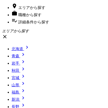

エリア
から探す

職種
から探す
playlist_add_check
詳細条件
から探す
エリアから探す
close

北海道

青森

岩手

秋田

宮城

山形

福島

新潟

長野