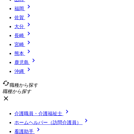

福岡

佐賀

大分

長崎

宮崎

熊本

鹿児島

沖縄
cached
職種から探す
職種から探す
close

介護職員・介護福祉士

ホームヘルパー（訪問介護員）

看護助手