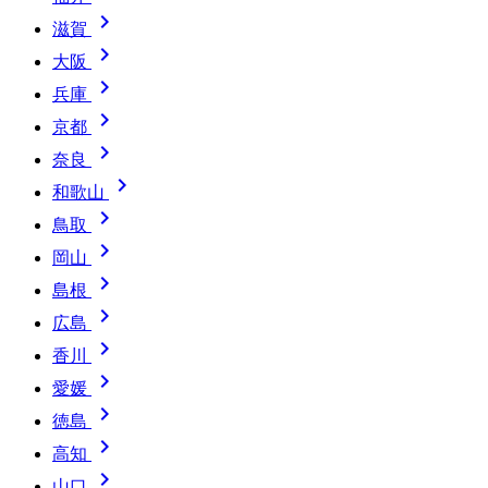

滋賀

大阪

兵庫

京都

奈良

和歌山

鳥取

岡山

島根

広島

香川

愛媛

徳島

高知

山口