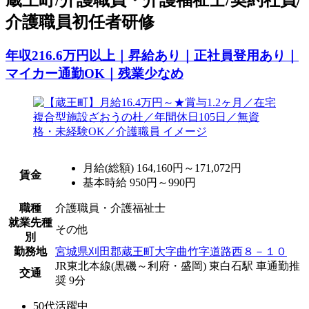
介護職員初任者研修
年収216.6万円以上｜昇給あり｜正社員登用あり｜
マイカー通勤OK｜残業少なめ
月給(総額)
164,160円～171,072円
賃金
基本時給 950円～990円
職種
介護職員・介護福祉士
就業先種
その他
別
勤務地
宮城県刈田郡蔵王町大字曲竹字道路西８－１０
JR東北本線(黒磯～利府・盛岡) 東白石駅 車通勤推
交通
奨 9分
50代活躍中