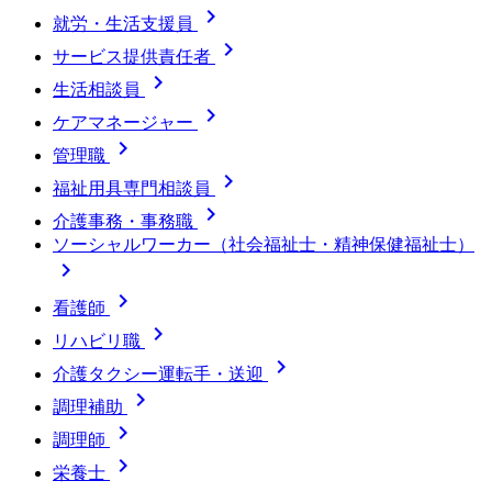

就労・生活支援員

サービス提供責任者

生活相談員

ケアマネージャー

管理職

福祉用具専門相談員

介護事務・事務職
ソーシャルワーカー（社会福祉士・精神保健福祉士）


看護師

リハビリ職

介護タクシー運転手・送迎

調理補助

調理師

栄養士