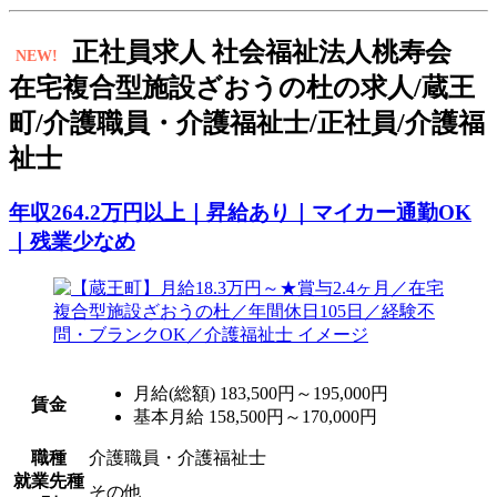
正
社員求人
社会福祉法人桃寿会
NEW!
在宅複合型施設ざおうの杜の求人/蔵王
町/介護職員・介護福祉士/正社員/介護福
祉士
年収264.2万円以上｜昇給あり｜マイカー通勤OK
｜残業少なめ
月給(総額)
183,500円～195,000円
賃金
基本月給 158,500円～170,000円
職種
介護職員・介護福祉士
就業先種
その他