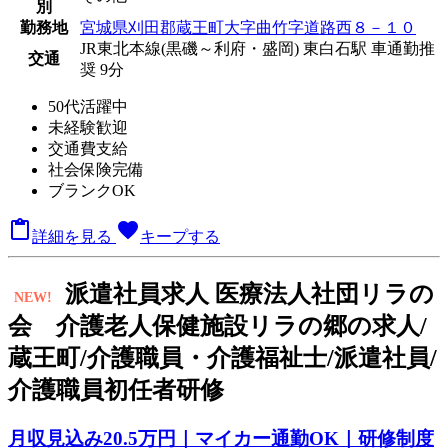
別
勤務地
宮城県刈田郡蔵王町大字曲竹字道路西８－１０
JR東北本線(黒磯～利府・盛岡) 東白石駅 車通勤推
交通
奨 9分
50代活躍中
未経験歓迎
交通費支給
社会保険完備
ブランクOK

favorite
詳細を見る
キープする
派
遣社員求人
医療法人社団リラの
NEW!
会 介護老人保健施設リラの郷の求人/
蔵王町/介護職員・介護福祉士/派遣社員/
介護職員初任者研修
月収見込み20.5万円｜マイカー通勤OK｜研修制度