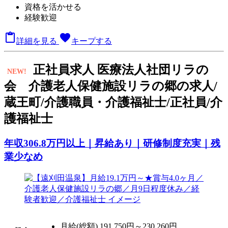
資格を活かせる
経験歓迎

favorite
詳細を見る
キープする
正
社員求人
医療法人社団リラの
NEW!
会 介護老人保健施設リラの郷の求人/
蔵王町/介護職員・介護福祉士/正社員/介
護福祉士
年収306.8万円以上｜昇給あり｜研修制度充実｜残
業少なめ
月給(総額)
191,750円～230,260円