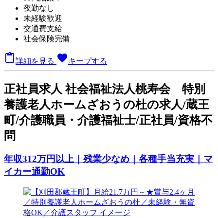
夜勤なし
未経験歓迎
交通費支給
社会保険完備

favorite
詳細を見る
キープする
正
社員求人
社会福祉法人桃寿会 特別
養護老人ホームざおうの杜の求人/蔵王
町/介護職員・介護福祉士/正社員/資格不
問
年収312万円以上｜残業少なめ｜各種手当充実｜マ
イカー通勤OK