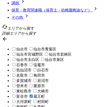

講師

保育・教育関連職（保育士・幼稚園教諭など）

その他
cached
エリアから探す
詳細エリアから探す

仙台市
仙台市青葉区
仙台市宮城野区
仙台市若林区
仙台市太白区
仙台市泉区
石巻市
塩竈市
気仙沼市
白石市
名取市
角田市
多賀城市
岩沼市
登米市
栗原市
東松島市
大崎市
富谷市
蔵王町
大河原町
村田町
柴田町
丸森町