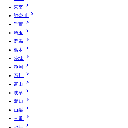

東京

神奈川

千葉

埼玉

群馬

栃木

茨城

静岡

石川

富山

岐阜

愛知

山梨

三重

福井