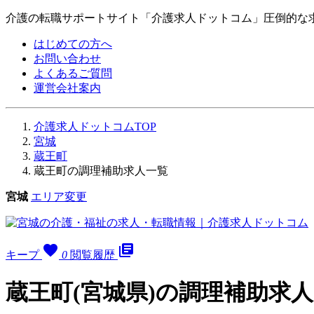
介護の転職サポートサイト「介護求人ドットコム」圧倒的な
はじめての方へ
お問い合わせ
よくあるご質問
運営会社案内
介護求人ドットコムTOP
宮城
蔵王町
蔵王町の調理補助求人一覧
宮城
エリア変更
favorite
library_books
キープ
0
閲覧履歴
蔵王町(宮城県)の調理補助求