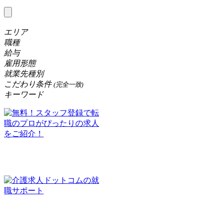
エリア
職種
給与
雇用形態
就業先種別
こだわり条件
(完全一致)
キーワード