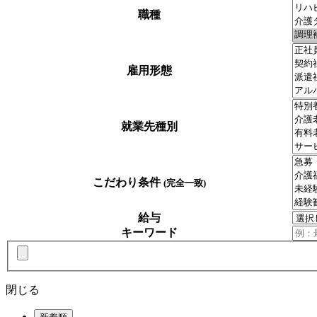
職種
雇用形態
就業先種別
こだわり条件
(完全一致)
給与
キーワード
閉じる