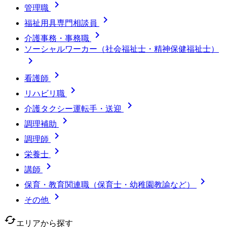

管理職

福祉用具専門相談員

介護事務・事務職
ソーシャルワーカー（社会福祉士・精神保健福祉士）


看護師

リハビリ職

介護タクシー運転手・送迎

調理補助

調理師

栄養士

講師

保育・教育関連職（保育士・幼稚園教諭など）

その他
cached
エリアから探す