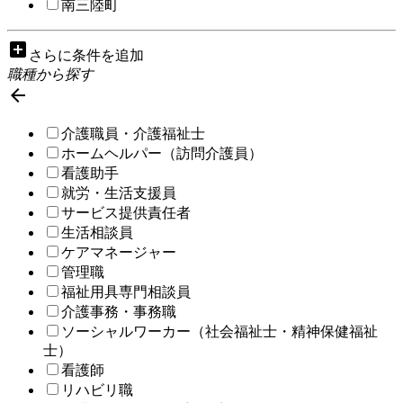
南三陸町
add_box
さらに条件を追加
職種から探す

介護職員・介護福祉士
ホームヘルパー（訪問介護員）
看護助手
就労・生活支援員
サービス提供責任者
生活相談員
ケアマネージャー
管理職
福祉用具専門相談員
介護事務・事務職
ソーシャルワーカー（社会福祉士・精神保健福祉
士）
看護師
リハビリ職