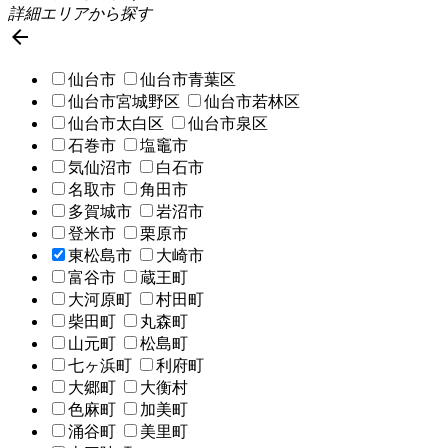
詳細エリアから探す

仙台市
仙台市青葉区
仙台市宮城野区
仙台市若林区
仙台市太白区
仙台市泉区
石巻市
塩竈市
気仙沼市
白石市
名取市
角田市
多賀城市
岩沼市
登米市
栗原市
東松島市
大崎市
富谷市
蔵王町
大河原町
村田町
柴田町
丸森町
山元町
松島町
七ヶ浜町
利府町
大郷町
大衡村
色麻町
加美町
涌谷町
美里町