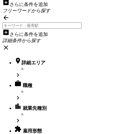
add_box
さらに条件を追加
フリーワードから探す

add_box
さらに条件を追加
詳細条件から探す
close

詳細エリア


職種

location_city
就業先種別


雇用形態