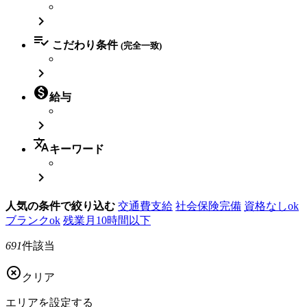


こだわり条件
(完全一致)


給与

translate
キーワード

人気の条件で絞り込む
交通費支給
社会保険完備
資格なしok
ブランクok
残業月10時間以下
691
件該当

クリア
エリアを
設定する