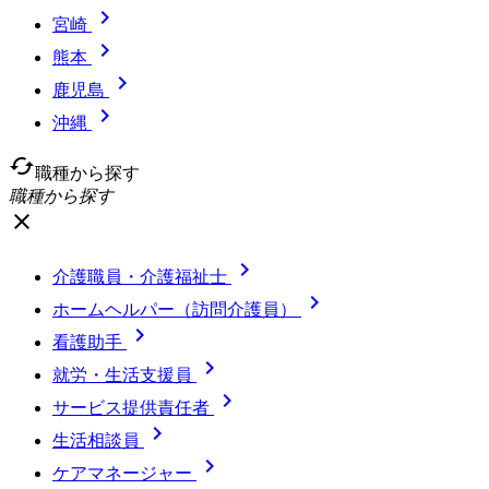

宮崎

熊本

鹿児島

沖縄
cached
職種から探す
職種から探す
close

介護職員・介護福祉士

ホームヘルパー（訪問介護員）

看護助手

就労・生活支援員

サービス提供責任者

生活相談員

ケアマネージャー