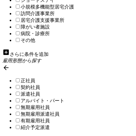
ショートステイ
小規模多機能型居宅介護
訪問介護事業所
居宅介護支援事業所
障がい者施設
病院・診療所
その他
add_box
さらに条件を追加
雇用形態から探す

正社員
契約社員
派遣社員
アルバイト・パート
無期雇用社員
無期雇用派遣社員
有期雇用社員
紹介予定派遣