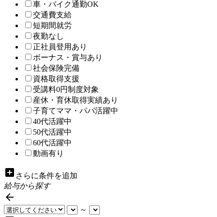
車・バイク通勤OK
交通費支給
短期間就労
夜勤なし
正社員登用あり
ボーナス・賞与あり
社会保険完備
資格取得支援
受講料0円制度対象
産休・育休取得実績あり
子育てママ・パパ活躍中
40代活躍中
50代活躍中
60代活躍中
動画有り
add_box
さらに条件を追加
給与から探す

～