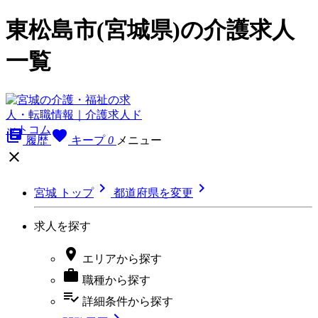
東松島市(宮城県)の介護求人
一覧
library_books
favorite
履歴
キープ
0
メニュー



宮城 トップ
都道府県を変更
求人を探す

エリア
から探す

職種
から探す
playlist_add_check
詳細条件
から探す
