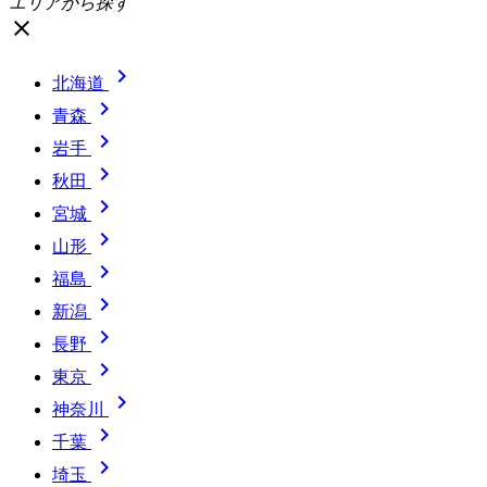
エリアから探す
close

北海道

青森

岩手

秋田

宮城

山形

福島

新潟

長野

東京

神奈川

千葉

埼玉