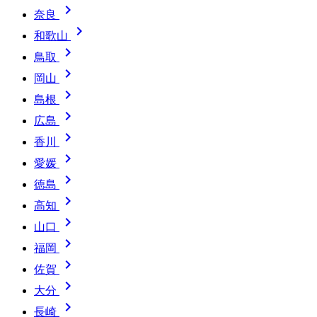

奈良

和歌山

鳥取

岡山

島根

広島

香川

愛媛

徳島

高知

山口

福岡

佐賀

大分

長崎