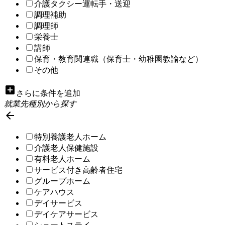
介護タクシー運転手・送迎
調理補助
調理師
栄養士
講師
保育・教育関連職（保育士・幼稚園教諭など）
その他
add_box
さらに条件を追加
就業先種別から探す

特別養護老人ホーム
介護老人保健施設
有料老人ホーム
サービス付き高齢者住宅
グループホーム
ケアハウス
デイサービス
デイケアサービス