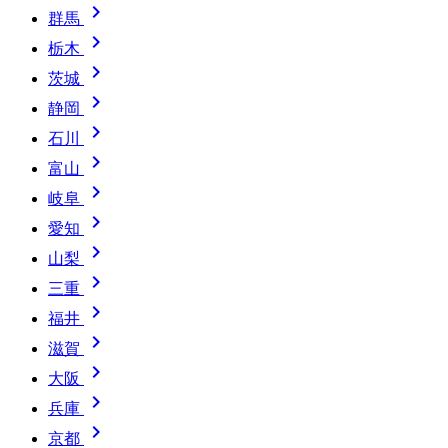

群馬

栃木

茨城

静岡

石川

富山

岐阜

愛知

山梨

三重

福井

滋賀

大阪

兵庫

京都