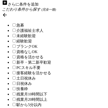
add_box
さらに条件を追加
こだわり条件から探す
(完全一致)

急募
介護福祉士求人
未経験歓迎
経験歓迎
ブランクOK
資格なしOK
資格を活かせる
新卒・第二新卒歓迎
PCスキル不要
接客経験を活かせる
土日祝休み
日祝休み
扶養枠
残業月10時間以下
残業月20時間以上
駅から5分以内