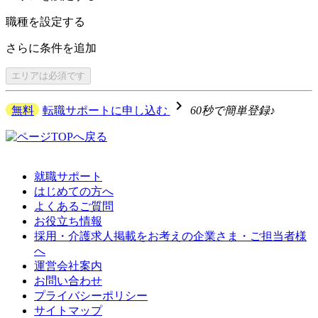
職種を
設定する
さらに
条件を追加
エリアは
必須です
navigate_next
無料
転職サポートに申し込む
60秒で簡単登録♪
就職サポート
はじめての方へ
よくあるご質問
お役立ち情報
採用・介護求人掲載をお考えの企業さま・ご担当者様
へ
運営会社案内
お問い合わせ
プライバシーポリシー
サイトマップ