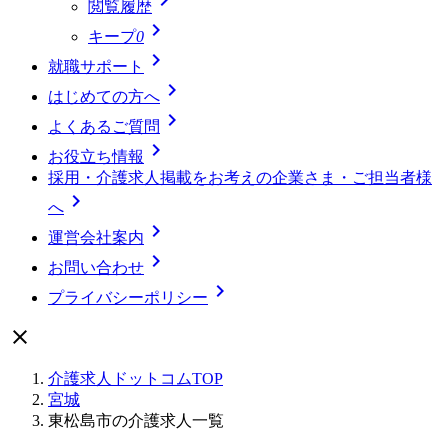
閲覧履歴

キープ
0

就職サポート

はじめての方へ

よくあるご質問

お役立ち情報
採用・介護求人掲載をお考えの企業さま・ご担当者様

へ

運営会社案内

お問い合わせ

プライバシーポリシー

介護求人ドットコムTOP
宮城
東松島市の介護求人一覧