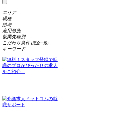
エリア
職種
給与
雇用形態
就業先種別
こだわり条件
(完全一致)
キーワード