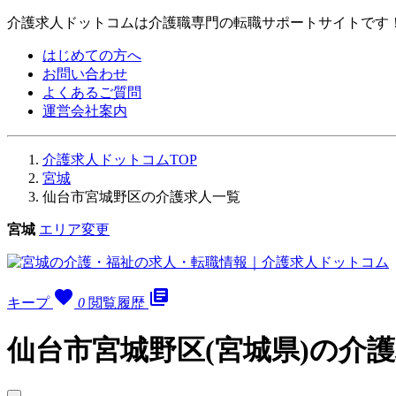
介護求人ドットコムは介護職専門の転職サポートサイトです
はじめての方へ
お問い合わせ
よくあるご質問
運営会社案内
介護求人ドットコムTOP
宮城
仙台市宮城野区の介護求人一覧
宮城
エリア変更
favorite
library_books
キープ
0
閲覧履歴
仙台市宮城野区(宮城県)の介