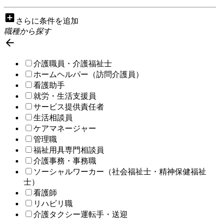
add_box
さらに条件を追加
職種から探す

介護職員・介護福祉士
ホームヘルパー（訪問介護員）
看護助手
就労・生活支援員
サービス提供責任者
生活相談員
ケアマネージャー
管理職
福祉用具専門相談員
介護事務・事務職
ソーシャルワーカー（社会福祉士・精神保健福祉
士）
看護師
リハビリ職
介護タクシー運転手・送迎