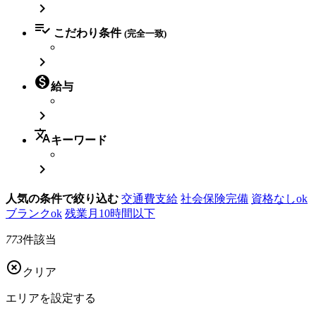


こだわり条件
(完全一致)


給与

translate
キーワード

人気の条件で絞り込む
交通費支給
社会保険完備
資格なしok
ブランクok
残業月10時間以下
773
件該当

クリア
エリアを
設定する