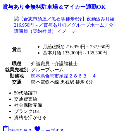
賞与あり◆無料駐車場＆マイカー通勤OK
月給(総額)
216,950円～237,950円
賃金
基本月給 135,300円～135,300円
職種
介護職員・介護福祉士
就業先種別
グループホーム
勤務地
熊本県合志市須屋２８６３－４
交通
熊本電鉄本線 黒石駅 徒歩 6分
50代活躍中
交通費支給
社会保険完備
ブランクOK
資格を活かせる

favorite
詳細を見る
キープする