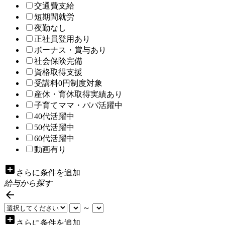
交通費支給
短期間就労
夜勤なし
正社員登用あり
ボーナス・賞与あり
社会保険完備
資格取得支援
受講料0円制度対象
産休・育休取得実績あり
子育てママ・パパ活躍中
40代活躍中
50代活躍中
60代活躍中
動画有り
add_box
さらに条件を追加
給与から探す

～
add_box
さらに条件を追加