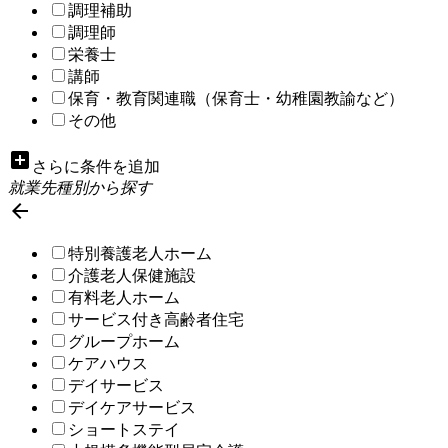
調理補助
調理師
栄養士
講師
保育・教育関連職（保育士・幼稚園教諭など）
その他
add_box
さらに条件を追加
就業先種別から探す

特別養護老人ホーム
介護老人保健施設
有料老人ホーム
サービス付き高齢者住宅
グループホーム
ケアハウス
デイサービス
デイケアサービス
ショートステイ