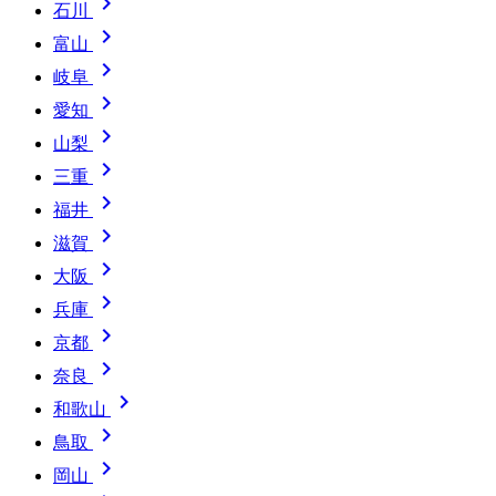

石川

富山

岐阜

愛知

山梨

三重

福井

滋賀

大阪

兵庫

京都

奈良

和歌山

鳥取

岡山