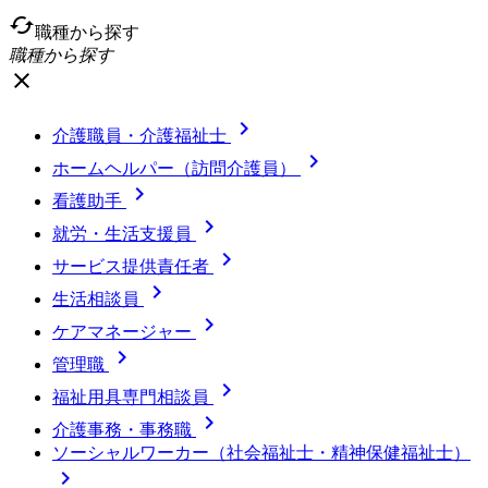
cached
職種から探す
職種から探す
close

介護職員・介護福祉士

ホームヘルパー（訪問介護員）

看護助手

就労・生活支援員

サービス提供責任者

生活相談員

ケアマネージャー

管理職

福祉用具専門相談員

介護事務・事務職
ソーシャルワーカー（社会福祉士・精神保健福祉士）
