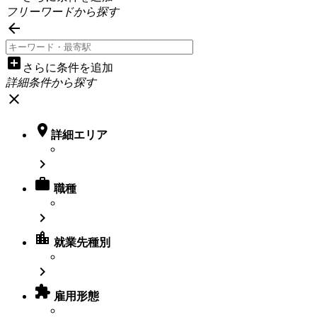
フリーワードから探す

add_box
さらに条件を追加
詳細条件から探す
close

詳細エリア


職種

location_city
就業先種別


雇用形態