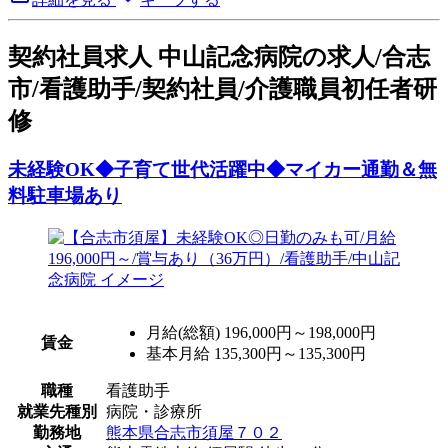
契
約社員求人
中山記念病院の求人/合志
市/看護助手/契約社員/介護職員初任者研
修
未経験OK◆子育て世代活躍中◆マイカー通勤＆無
料駐車場あり
月給(総額)
196,000円～198,000円
賃金
基本月給 135,300円～135,300円
職種
看護助手
就業先種別
病院・診療所
勤務地
熊本県合志市須屋７０２