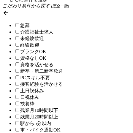
こだわり条件から探す
(完全一致)

急募
介護福祉士求人
未経験歓迎
経験歓迎
ブランクOK
資格なしOK
資格を活かせる
新卒・第二新卒歓迎
PCスキル不要
接客経験を活かせる
土日祝休み
日祝休み
扶養枠
残業月10時間以下
残業月20時間以上
駅から5分以内
車・バイク通勤OK