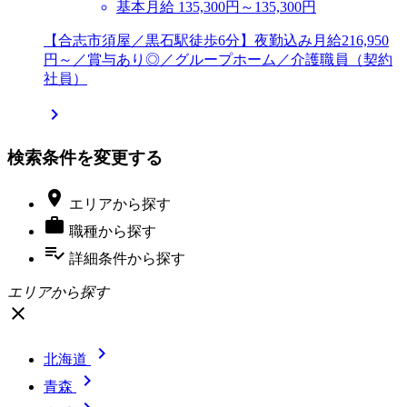
基本月給 135,300円～135,300円
【合志市須屋／黒石駅徒歩6分】夜勤込み月給216,950
円～／賞与あり◎／グループホーム／介護職員（契約
社員）

検索条件を変更する

エリア
から探す

職種
から探す
playlist_add_check
詳細条件
から探す
エリアから探す
close

北海道

青森