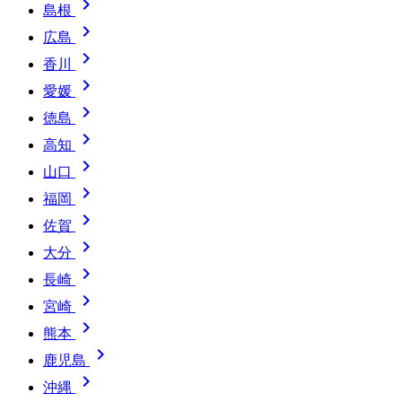

島根

広島

香川

愛媛

徳島

高知

山口

福岡

佐賀

大分

長崎

宮崎

熊本

鹿児島

沖縄