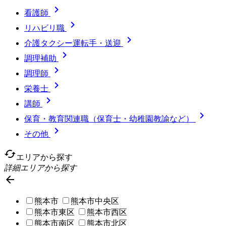

看護師

リハビリ職

介護タクシー運転手・送迎

調理補助

調理師

栄養士

講師

保育・教育関連職（保育士・幼稚園教諭など）

その他
cached
エリアから探す
詳細エリアから探す

熊本市
熊本市中央区
熊本市東区
熊本市西区
熊本市南区
熊本市北区