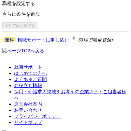
職種を
設定する
さらに
条件を追加
エリアは
必須です
navigate_next
無料
転職サポートに申し込む
60秒で簡単登録♪
就職サポート
はじめての方へ
よくあるご質問
お役立ち情報
採用・介護求人掲載をお考えの企業さま・ご担当者様
へ
運営会社案内
お問い合わせ
プライバシーポリシー
サイトマップ