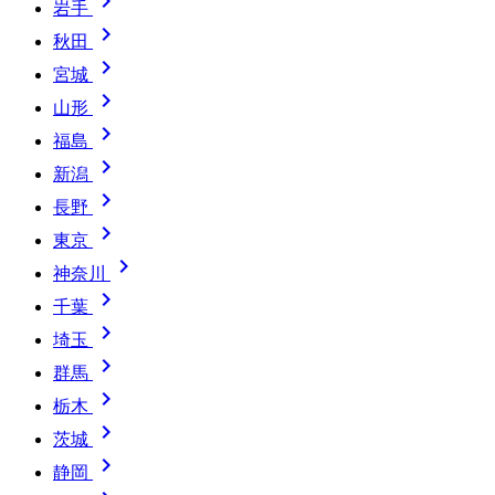

岩手

秋田

宮城

山形

福島

新潟

長野

東京

神奈川

千葉

埼玉

群馬

栃木

茨城

静岡