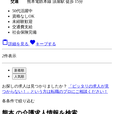
交通
熊本電鉄本線 須屋駅 徒歩 15分
50代活躍中
資格なしOK
未経験歓迎
交通費支給
社会保険完備

favorite
詳細を見る
キープする
2
件表示
新着順
人気順
お探しの求人は見つかりましたか？
「ピッタリの求人が見
つからない！」という方は転職のプロにご相談ください！
各条件で絞り込む
熊本 の介護求人情報を検索