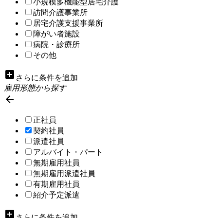
小規模多機能型居宅介護
訪問介護事業所
居宅介護支援事業所
障がい者施設
病院・診療所
その他
add_box
さらに条件を追加
雇用形態から探す

正社員
契約社員
派遣社員
アルバイト・パート
無期雇用社員
無期雇用派遣社員
有期雇用社員
紹介予定派遣
add_box
さらに条件を追加