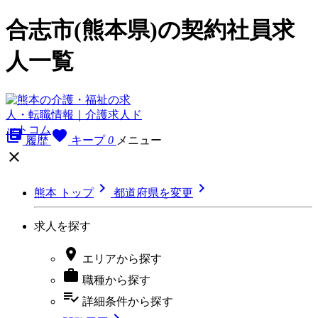
合志市(熊本県)の契約社員求
人一覧
library_books
favorite
履歴
キープ
0
メニュー



熊本 トップ
都道府県を変更
求人を探す

エリア
から探す

職種
から探す
playlist_add_check
詳細条件
から探す
