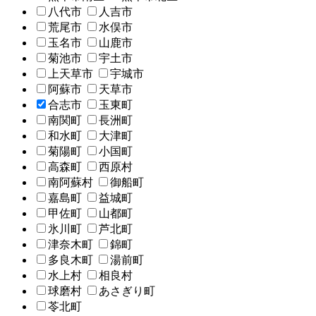
八代市
人吉市
荒尾市
水俣市
玉名市
山鹿市
菊池市
宇土市
上天草市
宇城市
阿蘇市
天草市
合志市
玉東町
南関町
長洲町
和水町
大津町
菊陽町
小国町
高森町
西原村
南阿蘇村
御船町
嘉島町
益城町
甲佐町
山都町
氷川町
芦北町
津奈木町
錦町
多良木町
湯前町
水上村
相良村
球磨村
あさぎり町
苓北町