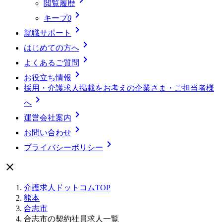
閲覧履歴

キープ
0

就職サポート

はじめての方へ

よくあるご質問

お役立ち情報
採用・介護求人掲載をお考えの企業さま・ご担当者様

へ

運営会社案内

お問い合わせ

プライバシーポリシー

介護求人ドットコムTOP
熊本
合志市
合志市の契約社員求人一覧